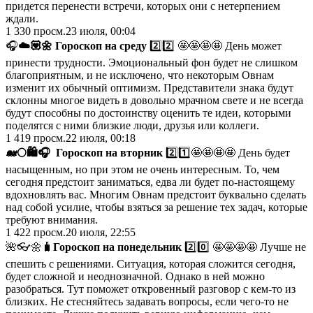
придется перенести встречи, которых они с нетерпением
ждали.
1 330
просм.
23 июля, 00:04
🎧
☁️
💟
🌼
Гороскоп на среду
2️⃣2️⃣ 🤩🤩🤩🤩 День может
принести трудности. Эмоциональный фон будет не слишком
благоприятным, и не исключено, что некоторым Овнам
изменит их обычный оптимизм. Представители знака будут
склонны многое видеть в довольно мрачном свете и не всегда
будут способны по достоинству оценить те идеи, которыми
поделятся с ними близкие люди, друзья или коллеги.
1 419
просм.
22 июля, 00:18
🐋
🌕
🛍
🎧
Гороскоп на вторник
2️⃣1️⃣🤩🤩🤩🤩 День будет
насыщенным, но при этом не очень интересным. То, чем
сегодня предстоит заниматься, едва ли будет по-настоящему
вдохновлять вас. Многим Овнам предстоит буквально сделать
над собой усилие, чтобы взяться за решение тех задач, которые
требуют внимания.
1 422
просм.
20 июля, 22:55
🌺👓🌼🧳
Гороскоп на понедельник
2️⃣0️⃣ 🤩🤩🤩🤩 Лучше не
спешить с решениями. Ситуация, которая сложится сегодня,
будет сложной и неоднозначной. Однако в ней можно
разобраться. Тут поможет откровенный разговор с кем-то из
близких. Не стесняйтесь задавать вопросы, если чего-то не