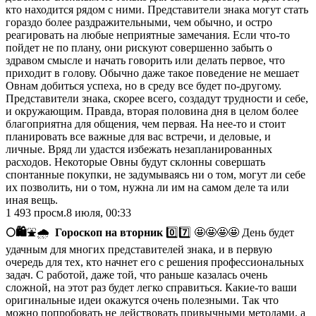
кто находится рядом с ними. Представители знака могут стать
гораздо более раздражительными, чем обычно, и остро
реагировать на любые неприятные замечания. Если что-то
пойдет не по плану, они рискуют совершенно забыть о
здравом смысле и начать говорить или делать первое, что
приходит в голову. Обычно даже такое поведение не мешает
Овнам добиться успеха, но в среду все будет по-другому.
Представители знака, скорее всего, создадут трудности и себе,
и окружающим. Правда, вторая половина дня в целом более
благоприятна для общения, чем первая. На нее-то и стоит
планировать все важные для вас встречи, и деловые, и
личные. Вряд ли удастся избежать незапланированных
расходов. Некоторые Овны будут склонны совершать
спонтанные покупки, не задумываясь ни о том, могут ли себе
их позволить, ни о том, нужна ли им на самом деле та или
иная вещь.
1 493
просм.
8 июля, 00:33
🌕
🛍
⛲🌧
Гороскоп на вторник
0️⃣7️⃣ 🤩🤩🤩🤩 День будет
удачным для многих представителей знака, и в первую
очередь для тех, кто начнет его с решения профессиональных
задач. С работой, даже той, что раньше казалась очень
сложной, на этот раз будет легко справиться. Какие-то ваши
оригинальные идеи окажутся очень полезными. Так что
можно попробовать не действовать привычными методами, а