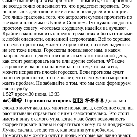
Самое главное при всем при этом — помнить, что гороскопы
не всегда точно описывают то, что предстоит пережить. Это
не призыв к действию и не истина в последней инстанции.
Это лишь трактовка того, что астрологи сумели прочитать по
звездам и планетам с Луной и Солнцем. Тут нужно следовать
простому совету: «готовься к худшему, надейся на лучшее».
Крайне важно помнить о предостережениях и быть готовыми
к любой опасности, описанной астрологами. Всё то хорошее,
что сулят прогнозы, может не произойти, поэтому надеяться
на это тоже нельзя. Гороскопы показывают нам, в каком
направлении в целом стоит двигаться в тот или иной день,
как стоит реагировать на те или другие события. 💎Также
астрологи и эксперты напоминают о том, что вы всегда
можете исправить плохой гороскоп. Если прогнозы сулят
одни неприятности, это не значит, что вам нужно смиренно
ждать проблем. Не забывайте о том, что мы сами формируем
свою судьбу.
1 527
просм.
30 июня, 13:33
🐋
🌕
🛍
🎧
Гороскоп на вторник
3️⃣0️⃣ 🤩🤩🤩🤩 Довольно
сложно могут даваться многие новые дела, особенное если вы
рассчитывали справиться с ними самостоятельно. Это стоит
иметь в виду с самого утра, когда у вас будет возможность
скорректировать планы и обратиться к кому-то за поддержкой.
Лучше сделать это до того, как возникнут проблемы.
Помогать вам охотно будут и люди, которые вас давно знают,