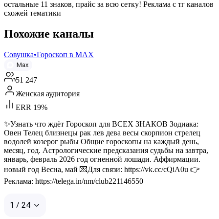
остальные 11 знаков, прайс за всю сетку! Реклама с тг каналов
схожей тематики
Похожие каналы
Совушка•Гороскоп в МАХ
Max
51 247
Женская аудитория
ERR 19%
✨Узнать что ждёт Гороскоп для ВСЕХ ЗНАКОВ Зодиака:
Овен Телец близнецы рак лев дева весы скорпион стрелец
водолей козерог рыбы Общие гороскопы на каждый день,
месяц, год. Астрологические предсказания судьбы на завтра,
январь, февраль 2026 год огненной лошади. Аффирмации.
новый год Весна, май 💌Для связи: https://vk.cc/cQiA0u 👉
Реклама: https://telega.in/nm/club221146550
1 / 24