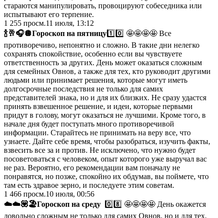
стараются манипулировать, провоцируют собеседника или
испытывают его терпение.
1 255
просм.
11 июля, 13:12
🍾
🥂
🎧
🪩
Гороскоп на пятницу
1️⃣0️⃣ 🤩🤩🤩🤩 Все
противоречиво, непонятно и сложно. В такие дни нелегко
сохранять спокойствие, особенно если вы чувствуете
ответственность за других. День может оказаться сложным
для семейных Овнов, а также для тех, кто руководит другими
людьми или принимает решения, которые могут иметь
долгосрочные последствия не только для самих
представителей знака, но и для их близких. Не сразу удастся
принять взвешенное решение, и идеи, которые первыми
придут в голову, могут оказаться не лучшими. Кроме того, в
начале дня будет поступать много противоречивой
информации. Старайтесь не принимать на веру все, что
узнаете. Дайте себе время, чтобы разобраться, изучить факты,
взвесить все за и против. Не исключено, что нужно будет
посоветоваться с человеком, опыт которого уже выручал вас
не раз. Вероятно, его рекомендации вам поначалу не
понравятся, но позже, спокойно их обдумав, вы поймете, что
там есть здравое зерно, и последуете этим советам.
1 466
просм.
10 июля, 00:56
☁️
☁️
💟
🏖️
Гороскоп на среду
0️⃣8️⃣ 🤩🤩🤩🤩 День окажется
довольно сложным не только для самих Овнов, но и для тех,