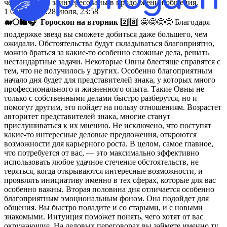
человеку, что заинтересованы в продолжении общения.
1 013
просм.
28 июля, 23:58
🐋
🌕
🛍
🎧
Гороскоп на вторник
2️⃣8️⃣ 🤩🤩🤩🤩 Благодаря
поддержке звезд вы сможете добиться даже большего, чем
ожидали. Обстоятельства будут складываться благоприятно,
можно браться за какие-то особенно сложные дела, решать
нестандартные задачи. Некоторые Овны блестяще справятся с
тем, что не получилось у других. Особенно благоприятным
начало дня будет для представителей знака, у которых много
профессионального и жизненного опыта. Такие Овны не
только с собственными делами быстро разберутся, но и
помогут другим, это пойдет на пользу отношениям. Возрастет
авторитет представителей знака, многие станут
прислушиваться к их мнению. Не исключено, что поступят
какие-то интересные деловые предложения, откроются
возможности для карьерного роста. В целом, самое главное,
что потребуется от вас, — это максимально эффективно
использовать любое удачное стечение обстоятельств, не
теряться, когда открываются интересные возможности, и
проявлять инициативу именно в тех сферах, которые для вас
особенно важны. Вторая половина дня отличается особенно
благоприятным эмоциональным фоном. Она подойдет для
общения. Вы быстро поладите и со старыми, и с новыми
знакомыми. Интуиция поможет понять, чего хотят от вас
окружающие. На деловых переговорах вы займете именно ту