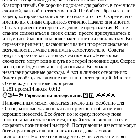
благоприятный. Он хорошо подойдет для работы, в том числе
сложной, важной и ответственной. Не бойтесь браться за те
задачи, которые оказались не по силам другим. Скорее всего,
именно вы с ними справитесь отлично. Начало дня многим
Овнам принесет интересные деловые предложения. Вы не
станете сомневаться в своих силах, просто прислушаетесь к
интуиции. Именно она подскажет, стоит ли соглашаться. Все
серьезные решения, касающиеся вашей профессиональной
деятельности, лучше принимать самостоятельно. Советы
будут скорее сбивать с толку, чем помогать. Некоторые
сложности могут возникнуть во второй половине дня. Скорее
всего, они будут связаны с финансами. Возможны
незапланированные расходы. А вот в личных отношениях
будет преобладать влияние позитивных тенденций. Многих
Овнов ждут приятные сюрпризы.
1 281
просм.
14 июля, 00:12
⏱🏖🤣🏞
Гороскоп на понедельник
1️⃣3️⃣ 🤩🤩🤩🤩
Напряженным может оказаться начало дня, особенно для
Овнов, которые ждали каких-то приятных событий или
хороших новостей. Все будет, но не сразу, поэтому пока
просто запаситесь терпением, старайтесь не волноваться и
сохранять позитивный настрой. Поступающие известия могут
быть противоречивыми, а некоторых даже заставят
волноваться. Но имейте в виду, что лучше сейчас не терять