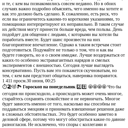
и те, с кем вы познакомились совсем недавно. Но в обоих
случаях важно подробно объяснять, чего именно вы хотите и
как это должно быть сделано. К сожалению, есть риск, что
если вы ограничитесь какими-то короткими указаниями, то
помощники интерпретируют их неправильно. В таком случае
их действия могут принести больше вреда, чем пользы. День
подойдет для общения с людьми, с которыми вы хотели бы
поработать вместе. Будет шанс произвести на них
благоприятное впечатление. Однако к таким встречам стоит
подготовиться. Подумайте не только о том, что и как вы
будете говорить, но и о своем имидже. Лучше воздержаться от
каких-то особенно экстравагантных нарядов и смелых
экспериментов с внешностью. Сегодня лучше выглядеть
консервативно. Пусть вам это покажется скучноватым, но
тем, с кем вам предстоит общаться, наверняка понравится.
1 411
просм.
30 июня, 00:25
⏱🏖🤣🏞
Гороскоп на понедельник
2️⃣9️⃣ 🤩🤩🤩🤩 Что бы
сегодня ни происходило, а происходить может очень многое,
старайтесь сохранять спокойствие и не нервничать. Многое
будет зависеть именно от того, насколько вы способны не
поддаваться эмоциям и принимать взвешенные решения даже
в сложных обстоятельствах. Это будет особенно заметно в
деловой сфере, потому что могут обостриться какие-то давние
разногласия. Не исключено, что споры с коллегами и