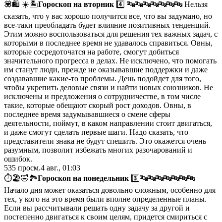
💟🛍 ☀️🏝
Гороскоп на вторник
4️⃣ 🔤🔤🔤🔤🔤🔤🔤 Нельзя
сказать, что у вас хорошо получится все, что вы задумано, но
все-таки преобладать будет влияние позитивных тенденций.
Этим можно воспользоваться для решения тех важных задач, с
которыми в последнее время не удавалось справиться. Овны,
которые сосредоточатся на работе, смогут добиться
значительного прогресса в делах. Не исключено, что помогать
им станут люди, прежде не оказывавшие поддержки и даже
создававшие какие-то проблемы. День подойдет для того,
чтобы укрепить деловые связи и найти новых союзников. Не
исключены и предложения о сотрудничестве, в том числе
такие, которые обещают скорый рост доходов. Овны, в
последнее время задумывавшиеся о смене сферы
деятельности, поймут, в каком направлении стоит двигаться,
и даже смогут сделать первые шаги. Надо сказать, что
представители знака не будут спешить. Это окажется очень
разумным, позволит избежать многих разочарований и
ошибок.
535
просм.
4 авг., 01:03
⏱🏖🤣🏞
Гороскоп на понедельник
3️⃣🔤🔤🔤🔤🔤🔤🔤
Начало дня может оказаться довольно сложным, особенно для
тех, у кого на это время были вполне определенные планы.
Если вы рассчитывали решать одну задачу за другой и
постепенно двигаться к своим целям, придется смириться с