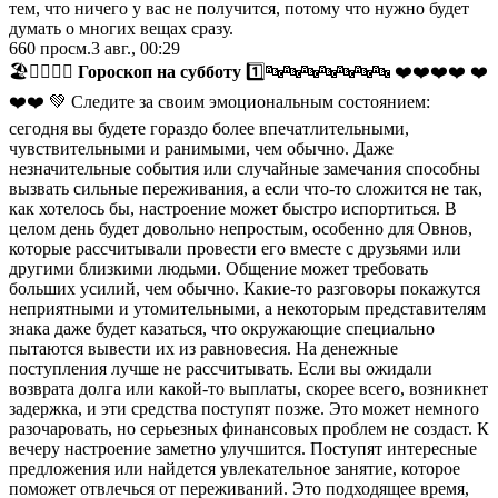
тем, что ничего у вас не получится, потому что нужно будет
думать о многих вещах сразу.
660
просм.
3 авг., 00:29
🏖🏊‍♀️🥤🍉
Гороскоп на субботу
1️⃣🔤🔤🔤🔤🔤🔤🔤 ❤️❤️❤️❤️ ❤️
❤️❤️ 💚 Следите за своим эмоциональным состоянием:
сегодня вы будете гораздо более впечатлительными,
чувствительными и ранимыми, чем обычно. Даже
незначительные события или случайные замечания способны
вызвать сильные переживания, а если что-то сложится не так,
как хотелось бы, настроение может быстро испортиться. В
целом день будет довольно непростым, особенно для Овнов,
которые рассчитывали провести его вместе с друзьями или
другими близкими людьми. Общение может требовать
больших усилий, чем обычно. Какие-то разговоры покажутся
неприятными и утомительными, а некоторым представителям
знака даже будет казаться, что окружающие специально
пытаются вывести их из равновесия. На денежные
поступления лучше не рассчитывать. Если вы ожидали
возврата долга или какой-то выплаты, скорее всего, возникнет
задержка, и эти средства поступят позже. Это может немного
разочаровать, но серьезных финансовых проблем не создаст. К
вечеру настроение заметно улучшится. Поступят интересные
предложения или найдется увлекательное занятие, которое
поможет отвлечься от переживаний. Это подходящее время,