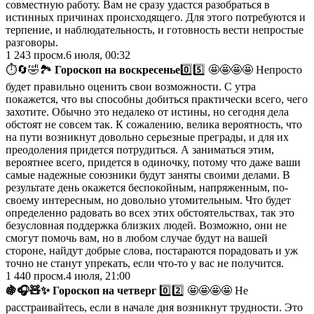
совместную работу. Вам не сразу удастся разобраться в
истинных причинах происходящего. Для этого потребуются и
терпение, и наблюдательность, и готовность вести непростые
разговоры.
1 243
просм.
6 июля, 00:32
⏱🔄🤣🏞
Гороскоп на воскресенье
0️⃣5️⃣ 🤩🤩🤩🤩 Непросто
будет правильно оценить свои возможности. С утра
покажется, что вы способны добиться практически всего, чего
захотите. Обычно это недалеко от истины, но сегодня дела
обстоят не совсем так. К сожалению, велика вероятность, что
на пути возникнут довольно серьезные преграды, и для их
преодоления придется потрудиться. А заниматься этим,
вероятнее всего, придется в одиночку, потому что даже ваши
самые надежные союзники будут заняты своими делами. В
результате день окажется беспокойным, напряженным, по-
своему интересным, но довольно утомительным. Что будет
определенно радовать во всех этих обстоятельствах, так это
безусловная поддержка близких людей. Возможно, они не
смогут помочь вам, но в любом случае будут на вашей
стороне, найдут добрые слова, постараются порадовать и уж
точно не станут упрекать, если что-то у вас не получится.
1 440
просм.
4 июля, 21:00
🍇🎧🧸✨ Гороскоп на четверг
0️⃣2️⃣ 🤩🤩🤩🤩 Не
расстраивайтесь, если в начале дня возникнут трудности. Это