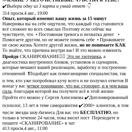
✔️
Выбери одну из 3 карта и узнай ответ 👇
314
просм.
4 авг., 19:00
Опыт, который изменит вашу жизнь за 15 минут
Наверняка вы на себе ощутили, что каждый год становится
всё сложнее во всех смыслах Поэтому если сейчас вы
чувствуете, что • Постоянная тревога и нехватка денег •
Помогаете другим, но не можете помочь себе • Проживаете
не свою жизнь Хотите другой жизни,
но не понимаете КАК
То знайте, что причина внутри вас! И это можно изменить
Пройдя
СКАНИРОВАНИЕ👇🏻
Это не эзотерика
, а
диагностика внутренних блоков, установок и сценариев,
которые мешают вашей реализации, заработку и построению
отношений ❗️Подойдет как помогающими специалистам, так
и тем, кто уже попробовал кучу всего и не получил ответов В
конце у вас
четкое понимание, что вас стопорит, и в чем ваша
сила
, благодаря которой вы получите всё в этой жизни
Пройти его можно у Сергея Анисимова ✔️Дипломированный
психолог, 13 лет в теме саморазвития ✔️2000+ клиентов, в том
числе звезды шоу-бизнеса Для вас это
БЕСПЛАТНО
, но
только в течение 24 часов, пока висит пост Переходите и
пишите «СКАНИРОВАНИЕ» в чат
413
просм.
4 авг., 11:00