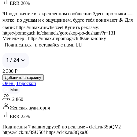
ERR 20%
❕Продолжение в закрепленном сообщении Здесь про знаки —
мягко, по душам и с ощущением, будто тебя понимают 🫂 Для
связи: https://iimax.ru/whetzeel Купить рекламу:
https://pomogach.io/channels/goroskop-po-dusham/?r=131
Менеджер - https://iimax.ru/pomogach Жми кнопку
"Подписаться" и оставайся с нами 👇🏻
1 / 24
2 300
₽
Добавить в корзину
Овен | Гороскоп
Max
12 860
Женская аудитория
ERR 22%
Подписаны 7 ваших друзей по рекламе - clck.ru/3SpQV2
https://clck.ru/3SU56f https://clck.ru/3QkaJ6