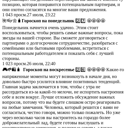
позицию, которая понравится потенциальным партнерам, и
они охотно согласятся на многие ваши предложения.
1 043
просм.
27 июля, 23:22
🌺👓🌼🧳
Гороскоп на понедельник
2️⃣7️⃣ 🤩🤩🤩🤩
Понедельник начнется очень удачно. Этим стоит
воспользоваться, чтобы решить самые важные вопросы, пока
звезды на вашей стороне. Вы сможете договориться с
партнерами о долгосрочном сотрудничестве, разобраться с
семейными или бытовыми проблемами, встретиться с
потенциальным работодателем и показать себя с лучшей
стороны.
1 023
просм.
26 июля, 22:40
🎮
🌱
🛍🧳
Гороскоп на воскресенье
2️⃣6️⃣ 🤩🤩🤩🤩 Какие-то
напряженные моменты могут возникнуть в начале дня, но
довольно быстро усилится влияние позитивных тенденций.
Главная задача заключается в том, чтобы с утра не
рассердиться из-за какой-то мелочи, не испортить настроения
себе и всем вокруг. Лучше отложить обсуждение важных
вопросов, потому что вы будете слишком остро реагировать
на любые замечания. Человека, который решится с вами не
согласиться, честно говоря, можно только пожалеть. Но уже
через несколько часов вы настроитесь на гораздо более
доброжелательный лад, будете готовы выслушать и
конструктивные замечания, и полезные советы, а также