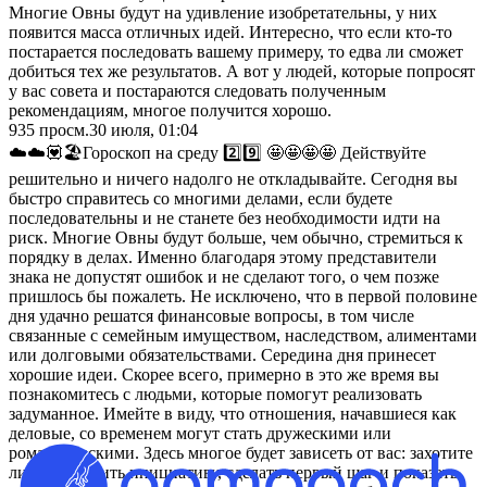
Многие Овны будут на удивление изобретательны, у них
появится масса отличных идей. Интересно, что если кто-то
постарается последовать вашему примеру, то едва ли сможет
добиться тех же результатов. А вот у людей, которые попросят
у вас совета и постараются следовать полученным
рекомендациям, многое получится хорошо.
935
просм.
30 июля, 01:04
☁️☁️💟🏖️Гороскоп на среду 2️⃣9️⃣ 🤩🤩🤩🤩 Действуйте
решительно и ничего надолго не откладывайте. Сегодня вы
быстро справитесь со многими делами, если будете
последовательны и не станете без необходимости идти на
риск. Многие Овны будут больше, чем обычно, стремиться к
порядку в делах. Именно благодаря этому представители
знака не допустят ошибок и не сделают того, о чем позже
пришлось бы пожалеть. Не исключено, что в первой половине
дня удачно решатся финансовые вопросы, в том числе
связанные с семейным имуществом, наследством, алиментами
или долговыми обязательствами. Середина дня принесет
хорошие идеи. Скорее всего, примерно в это же время вы
познакомитесь с людьми, которые помогут реализовать
задуманное. Имейте в виду, что отношения, начавшиеся как
деловые, со временем могут стать дружескими или
романтическими. Здесь многое будет зависеть от вас: захотите
ли вы проявить инициативу, сделать первый шаг и показать