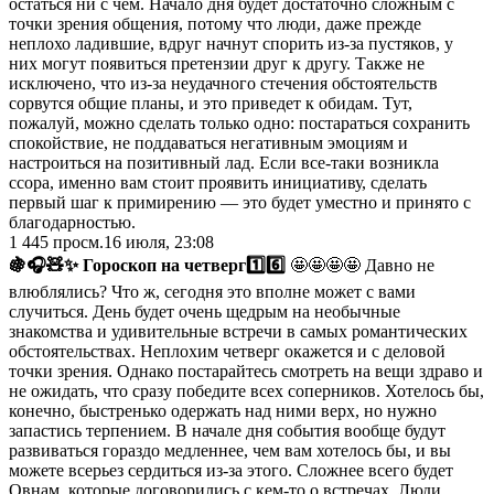
остаться ни с чем. Начало дня будет достаточно сложным с
точки зрения общения, потому что люди, даже прежде
неплохо ладившие, вдруг начнут спорить из-за пустяков, у
них могут появиться претензии друг к другу. Также не
исключено, что из-за неудачного стечения обстоятельств
сорвутся общие планы, и это приведет к обидам. Тут,
пожалуй, можно сделать только одно: постараться сохранить
спокойствие, не поддаваться негативным эмоциям и
настроиться на позитивный лад. Если все-таки возникла
ссора, именно вам стоит проявить инициативу, сделать
первый шаг к примирению — это будет уместно и принято с
благодарностью.
1 445
просм.
16 июля, 23:08
🍇🎧🧸✨ Гороскоп на четверг
1️⃣
6️⃣
🤩🤩🤩🤩 Давно не
влюблялись? Что ж, сегодня это вполне может с вами
случиться. День будет очень щедрым на необычные
знакомства и удивительные встречи в самых романтических
обстоятельствах. Неплохим четверг окажется и с деловой
точки зрения. Однако постарайтесь смотреть на вещи здраво и
не ожидать, что сразу победите всех соперников. Хотелось бы,
конечно, быстренько одержать над ними верх, но нужно
запастись терпением. В начале дня события вообще будут
развиваться гораздо медленнее, чем вам хотелось бы, и вы
можете всерьез сердиться из-за этого. Сложнее всего будет
Овнам, которые договорились с кем-то о встречах. Люди