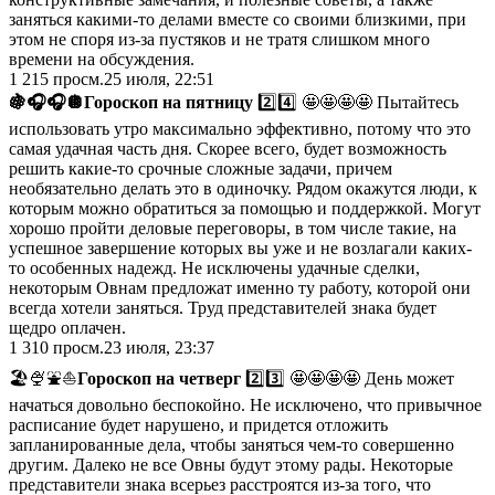
заняться какими-то делами вместе со своими близкими, при
этом не споря из-за пустяков и не тратя слишком много
времени на обсуждения.
1 215
просм.
25 июля, 22:51
🍇🎧
🎧
🪩
Гороскоп на пятницу
2️⃣4️⃣ 🤩🤩🤩🤩 Пытайтесь
использовать утро максимально эффективно, потому что это
самая удачная часть дня. Скорее всего, будет возможность
решить какие-то срочные сложные задачи, причем
необязательно делать это в одиночку. Рядом окажутся люди, к
которым можно обратиться за помощью и поддержкой. Могут
хорошо пройти деловые переговоры, в том числе такие, на
успешное завершение которых вы уже и не возлагали каких-
то особенных надежд. Не исключены удачные сделки,
некоторым Овнам предложат именно ту работу, которой они
всегда хотели заняться. Труд представителей знака будет
щедро оплачен.
1 310
просм.
23 июля, 23:37
🏖🍨⛲️⛵️
Гороскоп на четверг
2️⃣3️⃣ 🤩🤩🤩🤩 День может
начаться довольно беспокойно. Не исключено, что привычное
расписание будет нарушено, и придется отложить
запланированные дела, чтобы заняться чем-то совершенно
другим. Далеко не все Овны будут этому рады. Некоторые
представители знака всерьез расстроятся из-за того, что