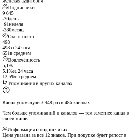
Женская аудитория
Подписчики
9 645
-30
день
-91
неделя
-380
месяц
Охват поста
498
498
за 24 часа
651
в среднем
Вовлечённость
5,1%
5,1%
за 24 часа
12,5%
в среднем
Упоминания в других каналах
Канал упомянули
3 948
раз
в
486
каналах
Чем больше упоминаний и каналов — тем заметнее канал в
своей нише.
Информация о подписчиках
Цена указана за все 12 знаков. При покупке будет репост в