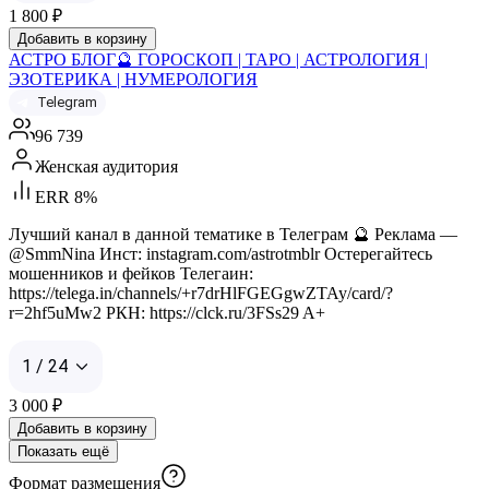
1 800
₽
Добавить в корзину
АСТРО БЛОГ🔮 ГОРОСКОП | ТАРО | АСТРОЛОГИЯ |
ЭЗОТЕРИКА | НУМЕРОЛОГИЯ
Telegram
96 739
Женская аудитория
ERR 8%
Лучший канал в данной тематике в Телеграм 🔮 Реклама —
@SmmNina Инст: instagram.com/astrotmblr Остерегайтесь
мошенников и фейков Телегаин:
https://telega.in/channels/+r7drHlFGEGgwZTAy/card/?
r=2hf5uMw2 РКН: https://clck.ru/3FSs29 A+
1 / 24
3 000
₽
Добавить в корзину
Показать ещё
Формат размещения