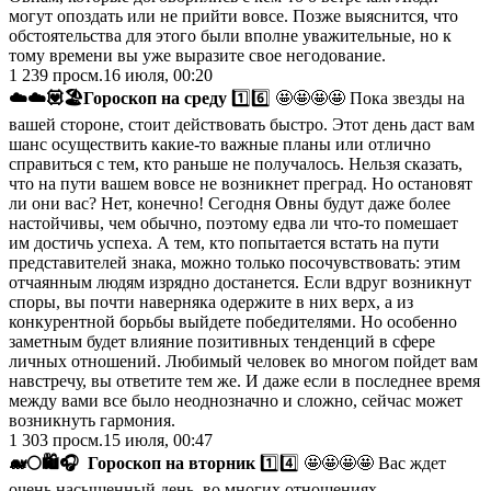
могут опоздать или не прийти вовсе. Позже выяснится, что
обстоятельства для этого были вполне уважительные, но к
тому времени вы уже выразите свое негодование.
1 239
просм.
16 июля, 00:20
☁️
☁️
💟
🏖️
Гороскоп на среду
1️⃣6️⃣ 🤩🤩🤩🤩 Пока звезды на
вашей стороне, стоит действовать быстро. Этот день даст вам
шанс осуществить какие-то важные планы или отлично
справиться с тем, кто раньше не получалось. Нельзя сказать,
что на пути вашем вовсе не возникнет преград. Но остановят
ли они вас? Нет, конечно! Сегодня Овны будут даже более
настойчивы, чем обычно, поэтому едва ли что-то помешает
им достичь успеха. А тем, кто попытается встать на пути
представителей знака, можно только посочувствовать: этим
отчаянным людям изрядно достанется. Если вдруг возникнут
споры, вы почти наверняка одержите в них верх, а из
конкурентной борьбы выйдете победителями. Но особенно
заметным будет влияние позитивных тенденций в сфере
личных отношений. Любимый человек во многом пойдет вам
навстречу, вы ответите тем же. И даже если в последнее время
между вами все было неоднозначно и сложно, сейчас может
возникнуть гармония.
1 303
просм.
15 июля, 00:47
🐋
🌕
🛍
🎧
Гороскоп на вторник
1️⃣4️⃣ 🤩🤩🤩🤩 Вас ждет
очень насыщенный день, во многих отношениях