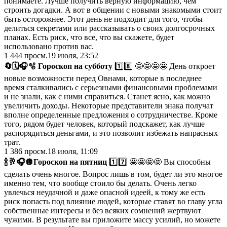
понимаете. Лучше получить верную информацию, чем
строить догадки. А вот в общении с новыми знакомыми стоит
быть осторожнее. Этот день не подходит для того, чтобы
делиться секретами или рассказывать о своих долгосрочных
планах. Есть риск, что все, что вы скажете, будет
использовано против вас.
1 444
просм.
19 июля, 23:52
🔄
🗓
🎧
🫧 Гороскоп на субботу
1️⃣8️⃣ 🤩🤩🤩🤩 День откроет
новые возможности перед Овнами, которые в последнее
время сталкивались с серьезными финансовыми проблемами
и не знали, как с ними справиться. Станет ясно, как можно
увеличить доходы. Некоторые представители знака получат
вполне определенные предложения о сотрудничестве. Кроме
того, рядом будет человек, который подскажет, как лучше
распорядиться деньгами, и это позволит избежать напрасных
трат.
1 386
просм.
18 июля, 11:09
🍾
🥂
🎧
🪩
Гороскоп на пятниц
1️⃣7️⃣ 🤩🤩🤩🤩 Вы способны
сделать очень многое. Вопрос лишь в том, будет ли это многое
именно тем, что вообще стоило бы делать. Очень легко
увлечься неудачной и даже опасной идеей, к тому же есть
риск попасть под влияние людей, которые ставят во главу угла
собственные интересы и без всяких сомнений жертвуют
чужими. В результате вы приложите массу усилий, но можете