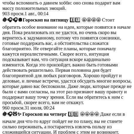
чтобы вспомнить о давнем хобби: оно снова подарит вам
массу положительных эмоций.
903
просм.
1 авг., 00:14
🍇🎧
🎧
🪩
Гороскоп на пятницу
3️⃣1️⃣ 🤩🤩🤩🤩 Стоит
обратить особое внимание на идеи, которые появятся в начале
дня. Пока реализовать их не удастся, но очень скоро вы
вернетесь к задуманному, потому что появятся союзники,
готовые поддержать вас, а обстоятельства сложатся
благоприятно. Не отвергайте планы, которые поначалу
кажутся нереалистичными. Скорее всего, интуиция
подсказывает вам, что ситуация вскоре кардинально
изменится. Когда это произойдет, важно быть готовыми
действовать решительно. Первая половина дня будет
благоприятной для любых разговоров. Хорошо пройдут и
деловые, и личные встречи, удастся обсудить многие вопросы,
которые давно вас беспокоили. Даже люди, которые прежде не
были с вами согласны, на этот раз признают вашу правоту и
поддержат вашу точку зрения. Если вы обратитесь к ним с
просьбой, скорее всего, вам не откажут.
960
просм.
31 июля, 00:24
🍇🎧🧸✨ Гороскоп на четверг
3️⃣0️⃣ 🤩🤩🤩🤩 Даже если в
начале дня что-то вдруг пойдет не по плану, вы не станете
сильно переживать, а постараетесь извлечь пользу из
сложившейся ситуации. И проблем с этим не возникнет.