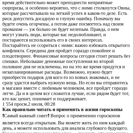
время действительно может преподнести неприятные
сюрпризы, и особенно вероятно, что с ними столкнутся Овны,
которые рассчитывали на легкий успех в каком-то деле. Есть
риск допустить досадную и глупую ошибку. Поначалу вы
будете очень огорчены, а потом даже посмеетесь над своим
промахом — уж больно он будет нелепым. Правда, о нем
могут узнать люди, которые вас недолюбливают, и
постараются использовать его в своих интересах.
Постарайтесь не ссориться с ними: важно избежать открытого
конфликта. Середина дня пройдет гораздо спокойнее и
плодотворнее. Финансовые вопросы сегодня стоит решать без
спешки. Небольшие денежные поступления во второй
половине дня не исключены, но на это же время придутся и
незапланированные расходы. Возможно, нужно будет
приобрести подарок для кого-то из новых знакомых, и не
сразу удастся выбрать нужную вещь. Но если вы отправитесь
в магазин вместе с любимым человеком, все пройдет гораздо
легче. Да и в целом все сложится лучше, если рядом будет тот,
кто вас ценит, понимает и поддерживает.
1 554
просм.
2 июля, 00:28
Как правильно читать и применять в жизни гороскопы
❗️Самый важный совет❗️ Вопрос о применении гороскопов
является всегда открытым. Вы можете жить по ним каждый
день, а можете использовать для анализа глубокого будущего.