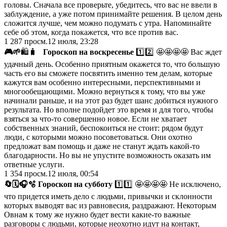
головы. Сначала все проверьте, убедитесь, что вас не ввели в
заблуждение, а уже потом принимайте решения. В целом день
сложится лучше, чем можно подумать с утра. Напоминайте
себе об этом, когда покажется, что все против вас.
1 287
просм.
12 июля, 23:28
🎮
🌱
🛍🧳
Гороскоп на воскресенье
1️⃣2️⃣ 🤩🤩🤩🤩 Вас ждет
удачный день. Особенно приятным окажется то, что большую
часть его вы сможете посвятить именно тем делам, которые
кажутся вам особенно интересными, перспективными и
многообещающими. Можно вернуться к тому, что вы уже
начинали раньше, и на этот раз будет шанс добиться нужного
результата. Но вполне подойдет это время и для того, чтобы
взяться за что-то совершенно новое. Если не хватает
собственных знаний, беспокоиться не стоит: рядом будут
люди, с которыми можно посоветоваться. Они охотно
предложат вам помощь и даже не станут ждать какой-то
благодарности. Но вы не упустите возможность оказать им
ответные услуги.
1 354
просм.
12 июля, 00:54
🔄
🗓
🎧
🫧 Гороскоп на субботу
1️⃣1️⃣ 🤩🤩🤩🤩 Не исключено,
что придется иметь дело с людьми, привычки и склонности
которых выводят вас из равновесия, раздражают. Некоторым
Овнам к тому же нужно будет вести какие-то важные
разговоры с людьми, которые неохотно идут на контакт,