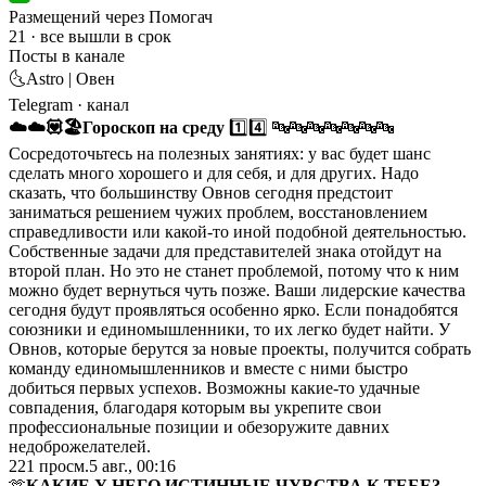
Размещений через Помогач
21 · все вышли в срок
Посты в канале
🌜Astro | Овен
Telegram
· канал
☁️
☁️
💟
🏖️
Гороскоп на среду
1️⃣4️⃣ 🔤🔤🔤🔤🔤🔤🔤
Сосредоточьтесь на полезных занятиях: у вас будет шанс
сделать много хорошего и для себя, и для других. Надо
сказать, что большинству Овнов сегодня предстоит
заниматься решением чужих проблем, восстановлением
справедливости или какой-то иной подобной деятельностью.
Собственные задачи для представителей знака отойдут на
второй план. Но это не станет проблемой, потому что к ним
можно будет вернуться чуть позже. Ваши лидерские качества
сегодня будут проявляться особенно ярко. Если понадобятся
союзники и единомышленники, то их легко будет найти. У
Овнов, которые берутся за новые проекты, получится собрать
команду единомышленников и вместе с ними быстро
добиться первых успехов. Возможны какие-то удачные
совпадения, благодаря которым вы укрепите свои
профессиональные позиции и обезоружите давних
недоброжелателей.
221
просм.
5 авг., 00:16
🫶
КАКИЕ У НЕГО ИСТИННЫЕ ЧУВСТВА К ТЕБЕ?