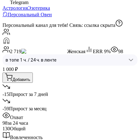
Telegram
Астрология
Эзотерика
🪞Персональный Овен
Персональный канал для тебя! Связь:
ссылка скрыта
2 719
Женская
ERR
9
%
98
1 000
₽
Добавить
-15
Прирост за 7 дней
-59
Прирост за месяц
Охват
98
за 24 часа
130
Общий
Вовлеченность