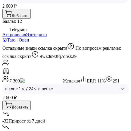
2 600
₽
Добавить
Баллы: 12
Telegram
Астрология
Эзотерика
🪬Taro | Овен
Остальные знаки
ссылка скрыта
По вопросам рекламы:
ссылка скрыта
9wzdu90fq7dnsk29
7 309
Женская
ERR
11
%
291
2 600
₽
Добавить
-32
Прирост за 7 дней