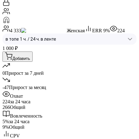
4 333
Женская
ERR
9
%
224
1 000
₽
Добавить
0
Прирост за 7 дней
-47
Прирост за месяц
Охват
224
за 24 часа
266
Общий
Вовлеченность
5%
за 24 часа
9%
Общий
CPV