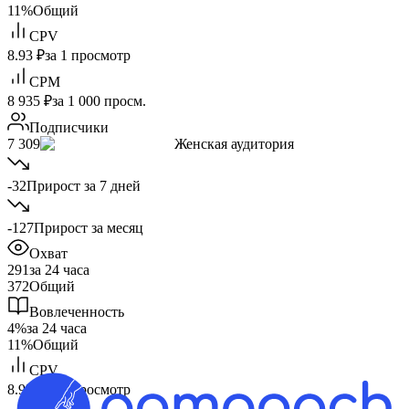
11%
Общий
CPV
8.93 ₽
за 1 просмотр
CPM
8 935 ₽
за 1 000 просм.
Подписчики
7 309
Женская аудитория
-32
Прирост за 7 дней
-127
Прирост за месяц
Охват
291
за 24 часа
372
Общий
Вовлеченность
4%
за 24 часа
11%
Общий
CPV
8.93 ₽
за 1 просмотр