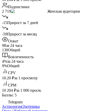
Подписчики
2 719
Женская аудитория
-15
Прирост за 7 дней
-59
Прирост за месяц
Охват
98
за 24 часа
130
Общий
Вовлеченность
4%
за 24 часа
9%
Общий
CPV
10.20 ₽
за 1 просмотр
CPM
10 204 ₽
за 1 000 просм.
Баллы: 5
Telegram
Астрология
Эзотерика
Овен | Небесный гороскоп