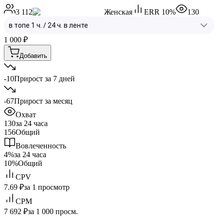
3 112
Женская
ERR
10
%
130
1 000
₽
Добавить
-10
Прирост за 7 дней
-67
Прирост за месяц
Охват
130
за 24 часа
156
Общий
Вовлеченность
4%
за 24 часа
10%
Общий
CPV
7.69 ₽
за 1 просмотр
CPM
7 692 ₽
за 1 000 просм.