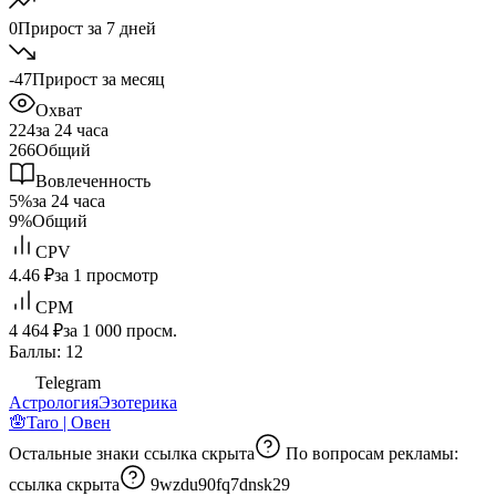
0
Прирост за 7 дней
-47
Прирост за месяц
Охват
224
за 24 часа
266
Общий
Вовлеченность
5%
за 24 часа
9%
Общий
CPV
4.46 ₽
за 1 просмотр
CPM
4 464 ₽
за 1 000 просм.
Баллы: 12
Telegram
Астрология
Эзотерика
🪬Taro | Овен
Остальные знаки
ссылка скрыта
По вопросам рекламы:
ссылка скрыта
9wzdu90fq7dnsk29