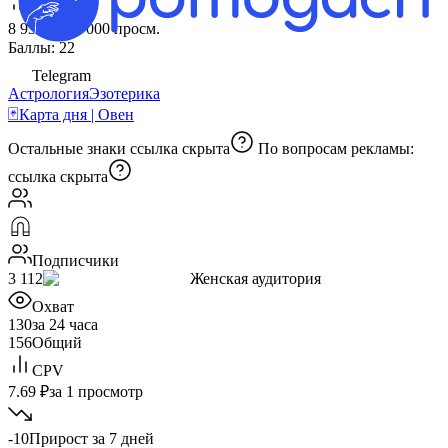
CPM
8 935 ₽
за 1 000 просм.
Баллы: 22
Telegram
Астрология
Эзотерика
🃏Карта дня | Овен
Остальные знаки
ссылка скрыта
По вопросам рекламы:
ссылка скрыта
Подписчики
3 112
Женская аудитория
Охват
130
за 24 часа
156
Общий
CPV
7.69 ₽
за 1 просмотр
-10
Прирост за 7 дней