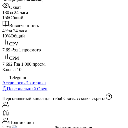
Охват
130
за 24 часа
156
Общий
Вовлеченность
4%
за 24 часа
10%
Общий
CPV
7.69 ₽
за 1 просмотр
CPM
7 692 ₽
за 1 000 просм.
Баллы: 10
Telegram
Астрология
Эзотерика
🪞Персональный Овен
Персональный канал для тебя! Связь:
ссылка скрыта
Подписчики
2 719
Женская аудитория