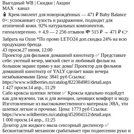
Выгодный WB | Скидки | Акции
MAX
· канал
🧴 Крем-эмолент для новорождённых — 471 ₽ Baby Balance
0+: успокаивает сухость и раздражение, подходит для
атопичной кожи. 92% натуральных компонентов,
гипоаллергенно. ⭐ 4,9 — 2 256 отзывов 💸 515 ₽ → 471 ₽ 👉
Забрать на Ozon *По промо LETO24 доп.скидка 24% на всю
продукцию бренда
43
просм.
27 июня, 12:00
Проектор для фильмов домашний кинотеатр ✅ Представьте
себе: уютный вечер, мягкий свет и любимый фильм на
большом экране прямо у вас дома! Проектор для фильмов
домашний кинотеатр от YALY сделает ваши вечера
незабываемыми Цена: 3841 руб Ссылка:
https://www.wildberries.ru/catalog/822384981/detail.aspx
1 427
просм.
14 апр., 11:29
Сабо кроксы шлепки летние ✅ Кроксы идеально подойдут
как для мужчин, так и для женщин, ценящих комфорт и моду.
Изготовленные из высококачественного материала ЭВА, эти
шлепки легкие и прочные. Цена: 1773 руб Ссылка:
https://www.wildberries.ru/catalog/452004112/detail.aspx
1 000
просм.
14 апр., 11:25
Дозатор для жидкого мыла сенсорный диспенсер ✅
Бесконтактный механизм срабатывает при поднесении руки и