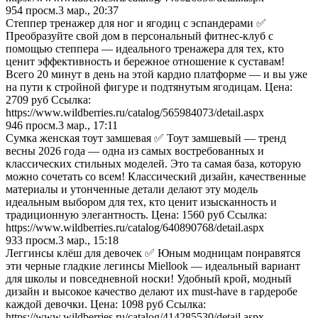
954
просм.
3 мар., 20:37
Степпер тренажер для ног и ягодиц с эспандерами ✅
Преобразуйте свой дом в персональный фитнес-клуб с
помощью степпера — идеального тренажера для тех, кто
ценит эффективность и бережное отношение к суставам!
Всего 20 минут в день на этой кардио платформе — и вы уже
на пути к стройной фигуре и подтянутым ягодицам. Цена:
2709 руб Ссылка:
https://www.wildberries.ru/catalog/565984073/detail.aspx
946
просм.
3 мар., 17:11
Сумка женская тоут замшевая ✅ Тоут замшевый — тренд
весны 2026 года — одна из самых востребованных и
классических стильных моделей. Это та самая база, которую
можно сочетать со всем! Классический дизайн, качественные
материалы и утонченные детали делают эту модель
идеальным выбором для тех, кто ценит изысканность и
традиционную элегантность. Цена: 1560 руб Ссылка:
https://www.wildberries.ru/catalog/640890768/detail.aspx
933
просм.
3 мар., 15:18
Леггинсы клёш для девочек ✅ Юным модницам понравятся
эти черные гладкие легинсы Miellook — идеальный вариант
для школы и повседневной носки! Удобный крой, модный
дизайн и высокое качество делают их must-have в гардеробе
каждой девочки. Цена: 1098 руб Ссылка:
https://www.wildberries.ru/catalog/414285530/detail.aspx