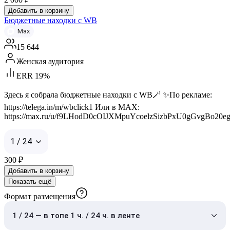
Добавить в корзину
Бюджетные находки с WB
Max
15 644
Женская аудитория
ERR 19%
Здесь я собрала бюджетные находки с WB🪄 ✨По рекламе:
https://telega.in/m/wbclick1 Или в МАХ:
https://max.ru/u/f9LHodD0cOIJXMpuYcoelzSizbPxU0gGvgBo20
1 / 24
300
₽
Добавить в корзину
Показать ещё
Формат размещения
1 / 24 — в топе 1 ч. / 24 ч. в ленте