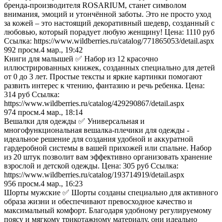
бренда-производителя ROSARIUM, станет символом
внимания, эмоций и утончённой заботы. Это не просто уход
за кожей – это настоящий декоративный шедевр, созданный с
любовью, который порадует любую женщину! Цена: 1110 руб
Ссылка: https://www.wildberries.ru/catalog/771865053/detail.aspx
992
просм.
4 мар., 19:42
Книги для малышей ✅ Набор из 12 красочно
иллюстрированных книжек, созданных специально для детей
от 0 до 3 лет. Простые тексты и яркие картинки помогают
развить интерес к чтению, фантазию и речь ребенка. Цена:
314 руб Ссылка:
https://www.wildberries.ru/catalog/429290867/detail.aspx
974
просм.
4 мар., 18:14
Вешалки для одежды ✅ Универсальная и
многофункциональная вешалка-плечики для одежды -
идеальное решение для создания удобной и аккуратной
гардеробной системы в вашей прихожей или спальне. Набор
из 20 штук позволит вам эффективно организовать хранение
взрослой и детской одежды. Цена: 305 руб Ссылка:
https://www.wildberries.ru/catalog/193714919/detail.aspx
956
просм.
4 мар., 16:23
Шорты мужские ✅ Шорты созданы специально для активного
образа жизни и обеспечивают превосходное качество и
максимальный комфорт. Благодаря удобному регулируемому
поясу и мягкому трикотажному материалу, они идеально