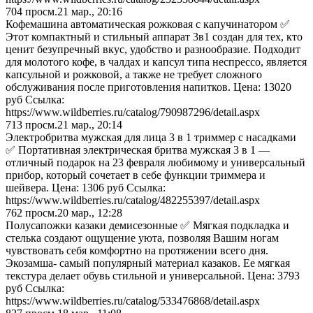
704
просм.
21 мар., 20:16
Кофемашина автоматическая рожковая с капучинатором ✅
Этот компактный и стильный аппарат 3в1 создан для тех, кто
ценит безупречный вкус, удобство и разнообразие. Подходит
для молотого кофе, в чалдах и капсул типа неспрессо, является
капсульной и рожковой, а также не требует сложного
обслуживания после приготовления напитков. Цена: 13020
руб Ссылка:
https://www.wildberries.ru/catalog/790987296/detail.aspx
713
просм.
21 мар., 20:14
Электробритва мужская для лица 3 в 1 триммер с насадками
✅ Портативная электрическая бритва мужская 3 в 1 —
отличный подарок на 23 февраля любимому и универсальный
прибор, который сочетает в себе функции триммера и
шейвера. Цена: 1306 руб Ссылка:
https://www.wildberries.ru/catalog/482255397/detail.aspx
762
просм.
20 мар., 12:28
Полусапожки казаки демисезонные ✅ Мягкая подкладка и
стелька создают ощущение уюта, позволяя Вашим ногам
чувствовать себя комфортно на протяжении всего дня.
Экозамша- самый популярный материал казаков. Ее мягкая
текстура делает обувь стильной и универсальной. Цена: 3793
руб Ссылка:
https://www.wildberries.ru/catalog/533476868/detail.aspx