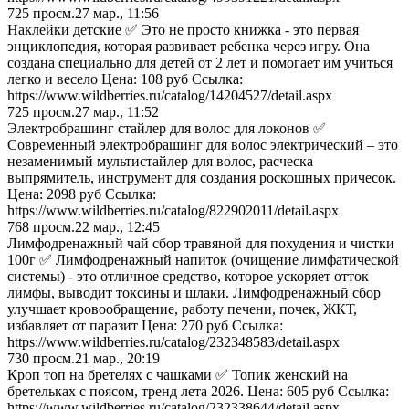
725
просм.
27 мар., 11:56
Наклейки детские ✅ Это не просто книжка - это первая
энциклопедия, которая развивает ребенка через игру. Она
создана специально для детей от 2 лет и помогает им учиться
легко и весело Цена: 108 руб Ссылка:
https://www.wildberries.ru/catalog/14204527/detail.aspx
725
просм.
27 мар., 11:52
Электробрашинг стайлер для волос для локонов ✅
Современный электробрашинг для волос электрический – это
незаменимый мультистайлер для волос, расческа
выпрямитель, инструмент для создания роскошных причесок.
Цена: 2098 руб Ссылка:
https://www.wildberries.ru/catalog/822902011/detail.aspx
768
просм.
22 мар., 12:45
Лимфодренажный чай сбор травяной для похудения и чистки
100г ✅ Лимфодренажный напиток (очищение лимфатической
системы) - это отличное средство, которое ускоряет отток
лимфы, выводит токсины и шлаки. Лимфодренажный сбор
улучшает кровообращение, работу печени, почек, ЖКТ,
избавляет от паразит Цена: 270 руб Ссылка:
https://www.wildberries.ru/catalog/232348583/detail.aspx
730
просм.
21 мар., 20:19
Кроп топ на бретелях с чашками ✅ Топик женский на
бретельках с поясом, тренд лета 2026. Цена: 605 руб Ссылка:
https://www.wildberries.ru/catalog/232338644/detail.aspx