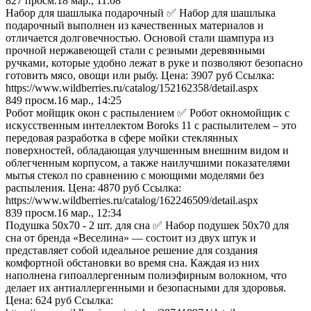
827
просм.
18 мар., 11:08
Набор для шашлыка подарочный ✅ Набор для шашлыка
подарочный выполнен из качественных материалов и
отличается долговечностью. Основой стали шампура из
прочной нержавеющей стали с резными деревянными
ручками, которые удобно лежат в руке и позволяют безопасно
готовить мясо, овощи или рыбу. Цена: 3907 руб Ссылка:
https://www.wildberries.ru/catalog/152162358/detail.aspx
849
просм.
16 мар., 14:25
Робот мойщик окон с распылением ✅ Робот окномойщик с
искусственным интеллектом Boroks 11 с распылителем – это
передовая разработка в сфере мойки стеклянных
поверхностей, обладающая улучшенным внешним видом и
облегченным корпусом, а также наилучшими показателями
мытья стекол по сравнению с моющими моделями без
распыления. Цена: 4870 руб Ссылка:
https://www.wildberries.ru/catalog/162246509/detail.aspx
839
просм.
16 мар., 12:34
Подушка 50х70 - 2 шт. для сна ✅ Набор подушек 50х70 для
сна от бренда «Веселина» — состоит из двух штук и
представляет собой идеальное решение для создания
комфортной обстановки во время сна. Каждая из них
наполнена гипоаллергенным полиэфирным волокном, что
делает их антиаллергенными и безопасными для здоровья.
Цена: 624 руб Ссылка: