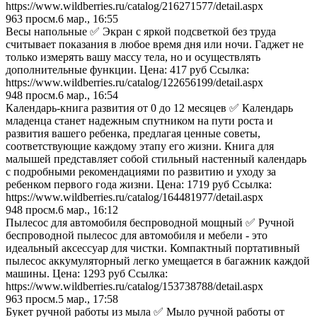
https://www.wildberries.ru/catalog/216271577/detail.aspx
963
просм.
6 мар., 16:55
Весы напольные ✅ Экран с яркой подсветкой без труда
считывает показания в любое время дня или ночи. Гаджет не
только измерять вашу массу тела, но и осуществлять
дополнительные функции. Цена: 417 руб Ссылка:
https://www.wildberries.ru/catalog/122656199/detail.aspx
948
просм.
6 мар., 16:54
Календарь-книга развития от 0 до 12 месяцев ✅ Календарь
младенца станет надежным спутником на пути роста и
развития вашего ребенка, предлагая ценные советы,
соответствующие каждому этапу его жизни. Книга для
малышей представляет собой стильный настенный календарь
с подробными рекомендациями по развитию и уходу за
ребенком первого года жизни. Цена: 1719 руб Ссылка:
https://www.wildberries.ru/catalog/164481977/detail.aspx
948
просм.
6 мар., 16:12
Пылесос для автомобиля беспроводной мощный ✅ Ручной
беспроводной пылесос для автомобиля и мебели - это
идеальный аксессуар для чистки. Компактный портативный
пылесос аккумуляторный легко умещается в багажник каждой
машины. Цена: 1293 руб Ссылка:
https://www.wildberries.ru/catalog/153738788/detail.aspx
963
просм.
5 мар., 17:58
Букет ручной работы из мыла ✅ Мыло ручной работы от