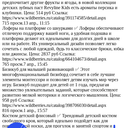
предпочитает другие фрукты и ягоды, в новой коллекции
детских зубных паст Revyline Kids есть ароматы персика и
клубники. Цена: 514 руб Ссылка:
https://www.wildberries.ru/catalog/391174585/detail.aspx
715
просм.
13 апр., 11:15
Лоферы на платформе со шнурками ✅ Лоферы обеспечивают
отличную поддержку вашей ноги, а удобная подошва и
платформа делают их идеальными для долгих дней в школе
или на работе. Их универсальный дизайн позволяет легко
сочетать с любой одеждой, будь то классические брюки, юбка
или джинсы. Цена: 2837 руб Ссылка:
https://www.wildberries.ru/catalog/664104673/detail.aspx
765
просм.
7 апр., 15:45
Бизикуб для малышей развивающий ✅ Этот
многофункциональный бизиборд сочетает в себе лучшие
элементы монтессори и позволяет детям изучать мир через
игру. Бизикуб подходит для детей от 1 года, предлагая
множество увлекательных заданий, которые способствуют
развитию мелкой моторики и логического мышления. Цена:
958 руб Ссылка:
https://www.wildberries.ru/catalog/398706030/detail.aspx
816
просм.
1 апр., 15:57
Костюм детский флисовый ✅ Трендовый детский костюм
свободного кроя, который идеально подойдет как для
повседневной носки, для прогулок и занятий спортом и