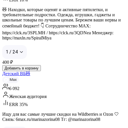
🧸 Находки, которые оценят и активные пятилетки, и
требовательные подростки. Одежда, игрушки, гаджеты и
школьные товары по лучшим ценам. Бережем ваши нервы и
семейный бюджет! 👇 Сотрудничество MAX:
https://clck.ru/3SPLMH / https://clck.ru/3QDNea Менеджер:
https://maxln.ru/SpiralMiya
1 / 24
400
₽
Добавить в корзину
Детский ВБ🧸
Max
6 092
Женская аудитория
ERR 35%
Ищу для вас самые лучшие скидки на Wildberries и Ozon 🤍
Связь: 6max.ru/marinazorina08 Тг: @marinazorina08