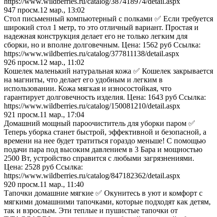
https://www.wildberries.ru/catalog/387418974/detail.aspx
947
просм.
12 мар., 13:02
Стол письменный компьютерный с полками ✅ Если требуется
широкий стол 1 метр, то это отличный вариант. Простая и
надежная конструкция делает его не только легким для
сборки, но и вполне долговечным. Цена: 1562 руб Ссылка:
https://www.wildberries.ru/catalog/377811138/detail.aspx
926
просм.
12 мар., 11:02
Кошелек маленький натуральная кожа ✅ Кошелек закрывается
на магниты, что делает его удобным и легким в
использовании. Кожа мягкая и износостойкая, что
гарантирует долговечность изделия. Цена: 1643 руб Ссылка:
https://www.wildberries.ru/catalog/150081210/detail.aspx
921
просм.
11 мар., 17:04
Домашний мощный пароочиститель для уборки паром ✅
Теперь уборка станет быстрой, эффективной и безопасной, а
времени на нее будет тратиться гораздо меньше! С помощью
подачи пара под высоким давлением в 3 Бара и мощностью
2500 Вт, устройство справится с любыми загрязнениями.
Цена: 2528 руб Ссылка:
https://www.wildberries.ru/catalog/847182362/detail.aspx
920
просм.
11 мар., 11:40
Тапочки домашние мягкие ✅ Окунитесь в уют и комфорт с
мягкими домашними тапочками, которые подходят как детям,
так и взрослым. Эти теплые и пушистые тапочки от