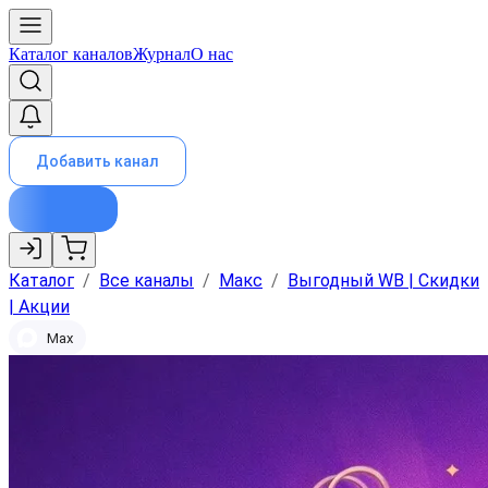
Каталог каналов
Журнал
О нас
Добавить канал
Каталог
/
Все каналы
/
Макс
/
Выгодный WB | Скидки
| Акции
Max