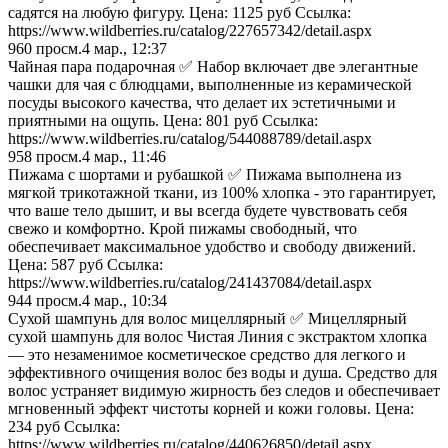
садятся на любую фигуру. Цена: 1125 руб Ссылка:
https://www.wildberries.ru/catalog/227657342/detail.aspx
960
просм.
4 мар., 12:37
Чайная пара подарочная ✅ Набор включает две элегантные
чашки для чая с блюдцами, выполненные из керамической
посуды высокого качества, что делает их эстетичными и
приятными на ощупь. Цена: 801 руб Ссылка:
https://www.wildberries.ru/catalog/544088789/detail.aspx
958
просм.
4 мар., 11:46
Пижама с шортами и рубашкой ✅ Пижама выполнена из
мягкой трикотажной ткани, из 100% хлопка - это гарантирует,
что ваше тело дышит, и вы всегда будете чувствовать себя
свежо и комфортно. Крой пижамы свободный, что
обеспечивает максимальное удобство и свободу движений.
Цена: 587 руб Ссылка:
https://www.wildberries.ru/catalog/241437084/detail.aspx
944
просм.
4 мар., 10:34
Сухой шампунь для волос мицеллярный ✅ Мицеллярный
сухой шампунь для волос Чистая Линия с экстрактом хлопка
— это незаменимое косметическое средство для легкого и
эффективного очищения волос без воды и душа. Средство для
волос устраняет видимую жирность без следов и обеспечивает
мгновенный эффект чистоты корней и кожи головы. Цена:
234 руб Ссылка:
https://www.wildberries.ru/catalog/440626850/detail.aspx