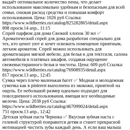
выдаёт оптимальное количество пены, что делает
использование максимально удобным и безопасным для всей
семьи, снижая расход средства и повышая комфорт
использования. Цена: 1026 руб Ссылка:
https://www.wildberries.ru/catalog/825282865/detail.aspx
898
просм.
14 апр., 11:15
Спрей парфюм для дома Свежий хлопок 30 мл ✅
Ароматический спрей для дома разработан специально для
тех, кто ценит уют и хочет освежить помещение приятным,
легким ароматом. Спрей можно использовать для
ароматизации мягкой мебели, для белья и для тектсиля, салона
автомобиля и платяных шкафов, создавая ощущение
свежевыстиранного белья и чистоты. Цена: 609 руб Ссылка:
https://www.wildberries.ru/catalog/76908935/detail.aspx
817
просм.
13 апр., 12:45
Сумка через плечо маленькая багет ✅ Модная и молодежная
сумочка как в pinterest выполнена из экокожи, приятной на
ощупь. Ее небольшой размер идеально подходит для
повседневного использования, вмещая все необходимые
мелочи. Цена: 2038 руб Ссылка:
https://www.wildberries.ru/catalog/467099024/detail.aspx
751
просм.
13 апр., 12:42
Детская зубная паста Черника ✅ Вкусная зубная паста с
гелевой структурой понравится детям и станет прекрасной
мотивацией чистить зубы каждый день. А если ваш малыш