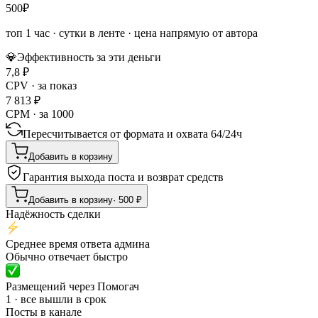
500
₽
топ 1 час
·
сутки в ленте
· цена напрямую от автора
💎
Эффективность за эти деньги
7,8
₽
CPV · за показ
7 813
₽
CPM · за 1000
Пересчитывается от формата и охвата
64
/
24ч
Добавить в корзину
Гарантия выхода поста и возврат средств
Добавить в корзину
·
500
₽
Надёжность сделки
Среднее время ответа админа
Обычно отвечает быстро
Размещений через Помогач
1 · все вышли в срок
Посты в канале