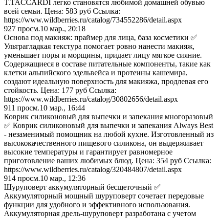
T.TACCARDI легко становятся любимой домашней обувью
всей семьи. Цена: 583 руб Ссылка:
https://www.wildberries.ru/catalog/734552286/detail.aspx
927
просм.
10 мар., 20:18
Основа под макияж: праймер для лица, база косметики ✅
Ультрагладкая текстура помогает ровно нанести макияж,
уменьшает поры и морщины, придает лицу мягкое сияние.
Содержащиеся в составе питательные компоненты, такие как
клетки альпийского эдельвейса и протеины кашемира,
создают идеальную поверхность для макияжа, продлевая его
стойкость. Цена: 177 руб Ссылка:
https://www.wildberries.ru/catalog/30802656/detail.aspx
911
просм.
10 мар., 16:44
Коврик силиконовый для выпечки и запекания многоразовый
✅ Коврик силиконовый для выпечки и запекания Always Best
- незаменимый помощник на любой кухне. Изготовленный из
высококачественного пищевого силикона, он выдерживает
высокие температуры и гарантирует равномерное
приготовление ваших любимых блюд. Цена: 354 руб Ссылка:
https://www.wildberries.ru/catalog/320484807/detail.aspx
914
просм.
10 мар., 12:36
Шуруповерт аккумуляторный бесщеточный ✅
Аккумуляторный мощный шуруповерт сочетает передовые
функции для удобного и эффективного использования.
Аккумуляторная дрель-шуруповерт разработана с учетом