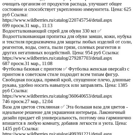
очищать организм от продуктов распада, улучшает общее
состояние и способствует укреплению иммунитета. Цена: 625
руб Ссылка:
https://www.wildberries.ru/catalog/220745754/detail.aspx
699
просм.
31 мар., 11:13
Водоотталкивающий спрей для обуви 330 мл ✅
Водоотталкивающая пропитка для обуви замши, кожи, нубука
и текстиля предназначена для защиты любых изделий от соли,
реагентов, воды, снега, пыли грязи, солевых реагентов и
других негативных воздействий. Цена: 954 руб Ссылка:
https://www.wildberries.ru/catalog/279287703/detail.aspx
687
просм.
31 мар., 11:08
Футболка базовая с принтом ✅ Футболка женская оверсайз с
принтом в советском стиле подходит всем типам фигур.
Свободная посадка, прямой крой, спущенное плечо, длинные
рукава, удобно носить навыпуск или заправлять. Цена: 1385
руб Ссылка:
https://www.wildberries.ru/catalog/360640653/detail.aspx
746
просм.
27 мар., 12:04
Ваза для цветов стеклянная ✅ Эта большая ваза для цветов -
идеальное решение для украшения интерьера. Лаконичный
дизайн придает ей универсальность, поэтому она гармонично
впишется в любую комнату, добавив легкости и уюта. Цена:
1435 руб Ссылка:
https://www.wildberries.ru/catalog/499391221/detail.aspx