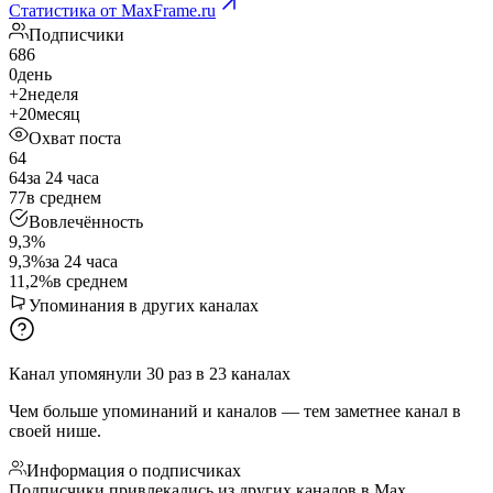
Статистика от MaxFrame.ru
Подписчики
686
0
день
+2
неделя
+20
месяц
Охват поста
64
64
за 24 часа
77
в среднем
Вовлечённость
9,3%
9,3%
за 24 часа
11,2%
в среднем
Упоминания в других каналах
Канал упомянули
30
раз
в
23
каналах
Чем больше упоминаний и каналов — тем заметнее канал в
своей нише.
Информация о подписчиках
Подписчики привлекались из других каналов в Max