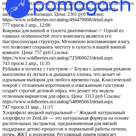
походов в детский сад. Теплый флисовый комплект состоит из
уютной кофты худи с воротником стойкой и стильных
широких брюк палаццо. Цена: 2301 руб Ссылка:
https://www.wildberries.ru/catalog/494479008/detail.aspx
777
просм.
1 апр., 12:06
Коврики для ванной и туалета диатомитовые ✅ Одной из
главных особенностей этого комплекта является его
быстросохнущая структура. Мгновенно впитывающие влагу,
что позволяет сохранять чистоту и сухость в вашей ванной
комнате. Цена: 757 руб Ссылка:
https://www.wildberries.ru/catalog/725060023/detail.aspx
743
просм.
1 апр., 11:35
Рубашка в полоску с галстуком ✅ Блузка с длинным рукавом
выполнена из легкого и дышащего хлопка, что делает её
идеальным выбором для любого времени года. Классический
покрой с отложным воротником и изысканным галстуком
создаёт строгий деловой образ, что делает эту модель
отличным вариантом для офиса. Цена: 3313 руб Ссылка:
https://www.wildberries.ru/catalog/548985663/detail.aspx
747
просм.
31 мар., 11:15
Хлорофилл жидкий натуральный ✅ Жидкий натуральный
хлорофилл от ZenLife — это натуральная формула на основе
растительных экстрактов, предназначенная для мягкой
поддержки детокс-процессов и нормальной работы печени,
почек, ЖКТ и похудения. Регулярный приём помогает