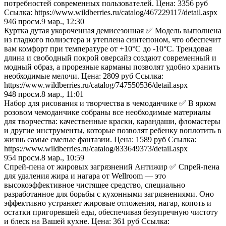
потребностей современных пользователей. Цена: 3356 руб
Ссылка: https://www.wildberries.ru/catalog/467229117/detail.aspx
946
просм.
9 мар., 12:30
Куртка дутая укороченная демисезонная ✅ Модель выполнена
из гладкого полиэстера и утеплена синтепоном, что обеспечит
вам комфорт при температуре от +10°С до -10°С. Трендовая
длина и свободный покрой оверсайз создают современный и
модный образ, а прорезные карманы позволят удобно хранить
необходимые мелочи. Цена: 2809 руб Ссылка:
https://www.wildberries.ru/catalog/747550536/detail.aspx
948
просм.
8 мар., 11:01
Набор для рисования и творчества в чемоданчике ✅ В ярком
розовом чемоданчике собраны все необходимые материалы
для творчества: качественные краски, карандаши, фломастеры
и другие инструменты, которые позволят ребенку воплотить в
жизнь самые смелые фантазии. Цена: 1589 руб Ссылка:
https://www.wildberries.ru/catalog/833649373/detail.aspx
954
просм.
8 мар., 10:59
Спрей-пена от жировых загрязнений Антижир ✅ Спрей-пена
для удаления жира и нагара от Wellroom — это
высокоэффективное чистящее средство, специально
разработанное для борьбы с кухонными загрязнениями. Оно
эффективно устраняет жировые отложения, нагар, копоть и
остатки пригоревшей еды, обеспечивая безупречную чистоту
и блеск на Вашей кухне. Цена: 361 руб Ссылка: