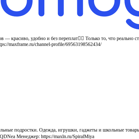
 красиво, удобно и без переплат❤️‍🔥 Только то, что реально ст
ps://maxframe.ru/channel-profile/69563198562434/
тельные подростки. Одежда, игрушки, гаджеты и школьные това
/3QDNea Менеджер: https://maxln.ru/SpiralMiya