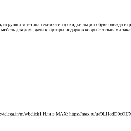
а, игрушки эстетика техника и тд скидки акции обувь одежда иг
ебель для дома дачи квартиры подарков ковры с отзывами зака
s://telega.in/m/wbclick1 Или в МАХ: https://max.ru/u/f9LHod