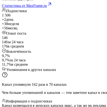
Статистика от MaxFrame.ru
Подписчики
1 506
+2
день
+38
неделя
+56
месяц
Охват поста
146
146
за 24 часа
176
в среднем
Вовлечённость
9,7%
9,7%
за 24 часа
11,7%
в среднем
Упоминания в других каналах
Канал упомянули
162
раза
в
70
каналах
Чем больше упоминаний и каналов — тем заметнее канал в сво
Информация о подписчиках
Канал размещался в женских каналах макс, а так же вк реклама