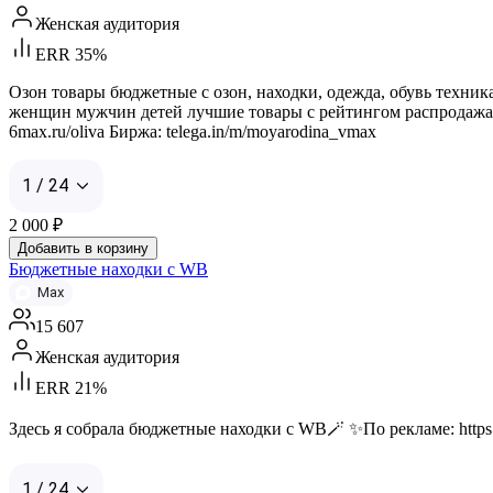
Женская аудитория
ERR 35%
Озон товары бюджетные с озон, находки, одежда, обувь техник
женщин мужчин детей лучшие товары с рейтингом распродажа м
6max.ru/oliva Биржа: telega.in/m/moyarodina_vmax
1 / 24
2 000
₽
Добавить в корзину
Бюджетные находки с WB
Max
15 607
Женская аудитория
ERR 21%
Здесь я собрала бюджетные находки с WB🪄 ✨По рекламе: http
1 / 24