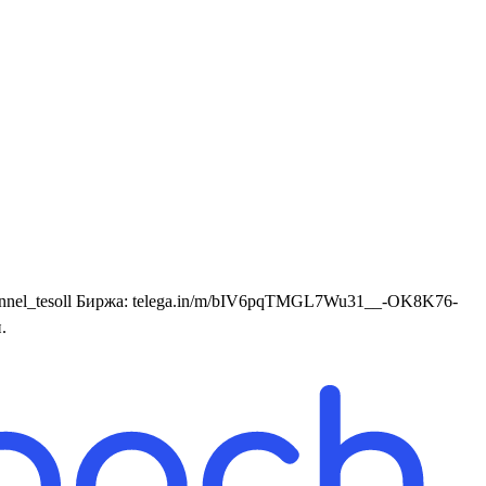
annel_tesoll Биржа: telega.in/m/bIV6pqTMGL7Wu31__-OK8K76-
.