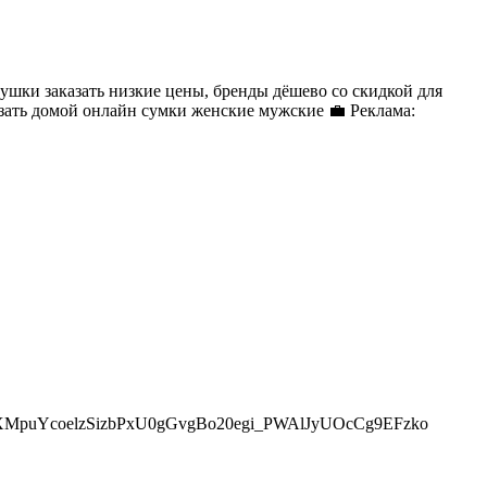
рушки заказать низкие цены, бренды дёшево со скидкой для
зать домой онлайн сумки женские мужские 💼 Реклама:
D0cOIJXMpuYcoelzSizbPxU0gGvgBo20egi_PWAlJyUOcCg9EFzko