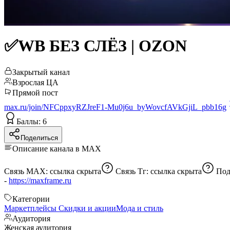
✅WB БЕЗ СЛЁЗ | OZON
Закрытый канал
Взрослая ЦА
Прямой пост
max.ru/join/NFCppxyRZJreF1-Mu0j6u_byWovcfAVkGjiL_pbb16g
Баллы: 6
Поделиться
Описание канала в MAX
Связь МАХ:
ссылка скрыта
Связь Тг:
ссылка скрыта
-
https://maxframe.ru
Категории
Маркетплейсы
Скидки и акции
Мода и стиль
Аудитория
Женская аудитория