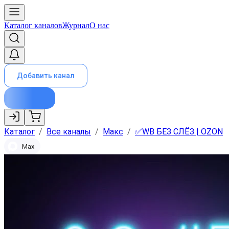
Каталог каналов
Журнал
О нас
Добавить канал
Каталог
/
Все каналы
/
Макс
/
✅WB БЕЗ СЛЁЗ | OZON
Max