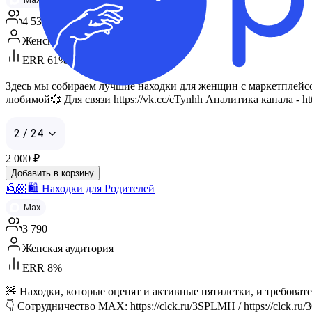
4 537
Женская аудитория
ERR 61%
Здесь мы собираем лучшие находки для женщин с маркетплейсов —
любимой💞 Для связи https://vk.cc/cTynhh Аналитика канала - htt
2 / 24
2 000
₽
Добавить в корзину
👼🏼🛍️ Находки для Родителей
Max
3 790
Женская аудитория
ERR 8%
🧸 Находки, которые оценят и активные пятилетки, и требова
👇 Сотрудничество MAX: https://clck.ru/3SPLMH / https://clck.ru