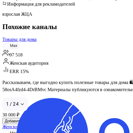
Информация для рекламодателей
взрослая ЖЦА
Похожие каналы
Товары для дома
Max
97 518
Женская аудитория
ERR 15%
Рассказываем, где выгодно купить полезные товары для дома 
58osA4fzd4-4DrBMvc Материалы публикуются в ознакомительны
1 / 24
30 000
₽
Добавить в корзину
Женские находки Wildberries | WB
Max