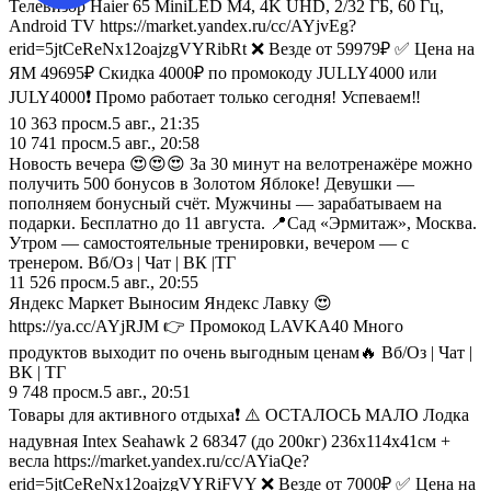
Телевизор Haier 65 MiniLED M4, 4K UHD, 2/32 ГБ, 60 Гц,
Android TV https://market.yandex.ru/cc/AYjvEg?
erid=5jtCeReNx12oajzgVYRibRt ❌ Везде от 59979₽ ✅ Цена на
ЯМ 49695₽ Скидка 4000₽ по промокоду JULLY4000 или
JULY4000❗ Промо работает только сегодня! Успеваем‼️
10 363
просм.
5 авг., 21:35
10 741
просм.
5 авг., 20:58
Новость вечера 😍😍😍 За 30 минут на велотренажёре можно
получить 500 бонусов в Золотом Яблоке! Девушки —
пополняем бонусный счёт. Мужчины — зарабатываем на
подарки. Бесплатно до 11 августа. 📍Сад «Эрмитаж», Москва.
Утром — самостоятельные тренировки, вечером — с
тренером. Вб/Оз | Чат | ВК |ТГ
11 526
просм.
5 авг., 20:55
Яндекс Маркет Выносим Яндекс Лавку 😍
https://ya.cc/AYjRJM 👉 Промокод LAVKA40 Много
продуктов выходит по очень выгодным ценам🔥 Вб/Оз | Чат |
ВК | ТГ
9 748
просм.
5 авг., 20:51
Товары для активного отдыха❗ ⚠️ ОСТАЛОСЬ МАЛО Лодка
надувная Intex Seahawk 2 68347 (до 200кг) 236х114х41см +
весла https://market.yandex.ru/cc/AYiaQe?
erid=5jtCeReNx12oajzgVYRiFVY ❌ Везде от 7000₽ ✅ Цена на