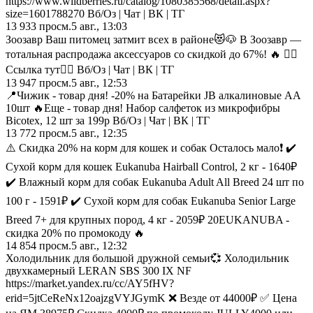
https://www.wildberries.ru/catalog/1080385568/detail.aspx?
size=1601788270 Вб/Оз | Чат | ВК | ТГ
13 933
просм.
5 авг., 13:03
Зоозавр Ваш питомец затмит всех в районе😻🐶 В Зоозавр —
тотальная распродажа аксессуаров со скидкой до 67%! 🔥 👉🏻
Ссылка тут👈🏻 Вб/Оз | Чат | ВК | ТГ
13 947
просм.
5 авг., 12:53
📍Чижик - товар дня! -20% на Батарейки JB алкалиновые АА
10шт 🔥Еще - товар дня! Набор салфеток из микрофибры
Bicotex, 12 шт за 199р Вб/Оз | Чат | ВК | ТГ
13 772
просм.
5 авг., 12:35
⚠️ Cкидка 20% на корм для кошек и собак Осталось мало❗ ✔️
Сухой корм для кошек Eukanuba Hairball Control, 2 кг - 1640₽
✔️ Влажный корм для собак Eukanuba Adult All Breed 24 шт по
100 г - 1591₽ ✔️ Сухой корм для собак Eukanuba Senior Large
Breed 7+ для крупных пород, 4 кг - 2059₽ 20EUKANUBA -
скидка 20% по промокоду 🔥
14 854
просм.
5 авг., 12:32
Холодильник для большой дружной семьи💞 Холодильник
двухкамерный LERAN SBS 300 IX NF
https://market.yandex.ru/cc/AY5fHV?
erid=5jtCeReNx12oajzgVYJGymK ❌ Везде от 44000₽ ✅ Цена