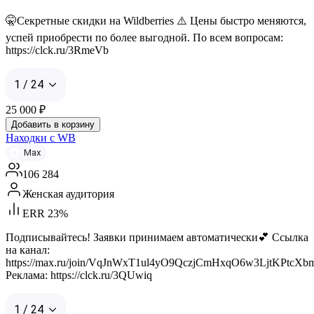
🤫Секретные скидки на Wildberries ⚠️ Цены быстро меняются,
успей приобрести по более выгодной. По всем вопросам:
https://clck.ru/3RmeVb
1 / 24
25 000
₽
Добавить в корзину
Находки с WB
Max
106 284
Женская аудитория
ERR 23%
Подписывайтесь! Заявки принимаем автоматически💕 Ссылка
на канал:
https://max.ru/join/VqJnWxT1ul4yO9QczjCmHxqO6w3LjtKPtcX
Реклама: https://clck.ru/3QUwiq
1 / 24