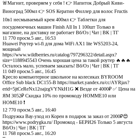
🚨Магнит, проверяем у себя ! 👉 Напиток Добрый Киви-
Виноград 500мл 👉 SOS Кератин Филлер для волос Fructis
10в1 несмываемый крем 400мл 👉 Таблетки для
посудомоечных машин Finish All In 1 100шт Только в
магазине, на доставку не работает Вб/Оз | Чат | ВК | ТГ
11 770
просм.
5 авг., 16:53
Huawei Роутер wi-fi для дома WiFi AX1 lite WS5203-24,
мощный
https://www.wildberries.ru/catalog/797296322/detail.aspx?
size=1188945543 Очень хорошая цена за такой роутер 🔥🔥🔥
Осталось мало, успеваем заказать! Вб/Оз | Чат | ВК | ТГ
11 049
просм.
5 авг., 16:45
Кресло компьютерное школьное на колесиках BYROOM
Office Sub black DC155-B https://market.yandex.ru/cc/AYRjax?
erid=5jtCeReNx12oajzgVYNkH1G ❌ Везде от 4000₽ ✅ Цена на
ЯМ 3052₽ Скидка 10% по промокоду HOMME10 или
HOME10 ❗️
12 770
просм.
5 авг., 16:40
Подружка Вау-уход из Кореи в подарок за заказ от 2000₽😍
https://www.podrygka.ru/ Промокод - БЕРИ26 Только 5 августа
Вб/Оз | Чат | ВК | ТГ
11 768
просм.
5 авг., 16:20