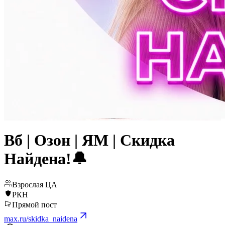
Вб | Озон | ЯМ | Скидка
Найдена!🔔
Взрослая ЦА
РКН
Прямой пост
max.ru/skidka_naidena