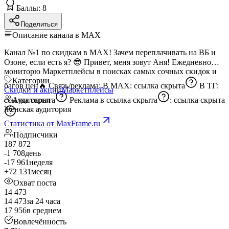
Баллы: 8
Поделиться
Описание канала в MAX
Канал №1 по скидкам в MAX! Зачем переплачивать на ВБ и
Озоне, если есть я? 😎 Привет, меня зовут Аня! Ежедневно
мониторю Маркетплейсы в поисках самых сочных скидок и
Категории
багов цен🔥 Связь/реклама: В MAX:
ссылка скрыта
В ТГ:
Скидки и акции
Маркетплейсы
ссылка скрыта
Аудитория
Реклама в
ссылка скрыта
:
ссылка скрыта
Женская аудитория
Статистика от MaxFrame.ru
Подписчики
187 872
-1 708
день
-17 961
неделя
+72 131
месяц
Охват поста
14 473
14 473
за 24 часа
17 956
в среднем
Вовлечённость