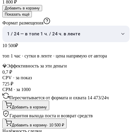
1 800
₽
Добавить в корзину
Показать ещё
Формат размещения
1 / 24 — в топе 1 ч. / 24 ч. в ленте
10 500
₽
топ 1 час
·
сутки в ленте
· цена напрямую от автора
💎
Эффективность за эти деньги
0,7
₽
CPV · за показ
725
₽
CPM · за 1000
Пересчитывается от формата и охвата
14 473
/
24ч
Добавить в корзину
Гарантия выхода поста и возврат средств
Добавить в корзину
·
10 500
₽
Надёжность сделки