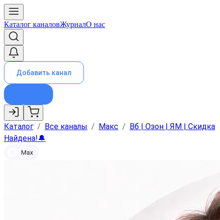
Каталог каналов
Журнал
О нас
Добавить канал
Каталог
/
Все каналы
/
Макс
/
Вб | Озон | ЯМ | Скидка
Найдена!🔔
Max