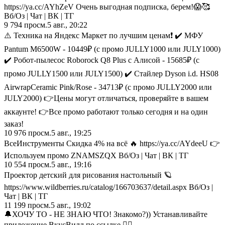
https://ya.cc/AYhZeV Очень выгодная подписка, берем!😱🥰
Вб/Оз | Чат | ВК | ТГ
9 794
просм.
5 авг., 20:22
⚠️ Техника на Яндекс Маркет по лучшим ценам❗ ✔️ МФУ
Pantum M6500W - 10449₽ (с промо JULLY1000 или JULY1000)
✔️ Робот-пылесос Roborock Q8 Plus с Алисой - 15685₽ (с
промо JULLY1500 или JULY1500) ✔️ Стайлер Dyson i.d. HS08
AirwrapCeramic Pink/Rose - 34713₽ (с промо JULLY2000 или
JULY2000) 👉Цены могут отличаться, проверяйте в вашем
аккаунте! 👉Все промо работают только сегодня и на один
заказ!
10 976
просм.
5 авг., 19:25
ВсеИнструменты Скидка 4% на всё 🔥 https://ya.cc/AYdeeU 👉
Используем промо ZNAMSZQX Вб/Оз | Чат | ВК | ТГ
10 554
просм.
5 авг., 19:16
Проектор детский для рисования настольный 🪐
https://www.wildberries.ru/catalog/166703637/detail.aspx Вб/Оз |
Чат | ВК | ТГ
11 199
просм.
5 авг., 19:02
🔔ХОЧУ ТО - НЕ ЗНАЮ ЧТО! Знакомо?)) Устанавливайте
приложение ВкусВилл по ссылке 👉🏼