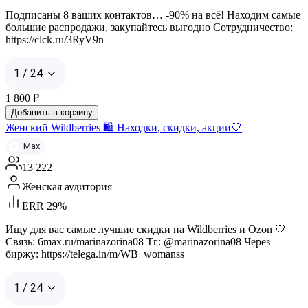
Подписаны 8 ваших контактов… -90% на всё! Находим самые
большие распродажи, закупайтесь выгодно Сотрудничество:
https://clck.ru/3RyV9n
1 / 24
1 800
₽
Добавить в корзину
Женский Wildberries 🛍️ Находки, скидки, акции🤍
Max
13 222
Женская аудитория
ERR 29%
Ищу для вас самые лучшие скидки на Wildberries и Ozon 🤍
Связь: 6max.ru/marinazorina08 Тг: @marinazorina08 Через
биржу: https://telega.in/m/WB_womanss
1 / 24