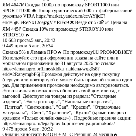
ЯМ 4647₽ Скидка 1000р по промокоду SPORT1000 или
SPORTT1000 🔥 Топор туристический 600 г с фиберглассовой
рукоятью VIRA https://market.yandex.ru/cc/AYijcE?
erid=5jtCeReNx12oajzgVYRiFo9 ❌ Везде от 570₽ ✅ Цена на
ЯМ 445₽ Скидка 10% по промокоду STRROY10 или
STROY10 🔥
10 663
просм.
5 авг., 20:42
9 449
просм.
5 авг., 20:34
Скидка 5% в Лемана ПРО🔥 По промокоду👉🏼 PROMOB18EY
Используйте его при оформлении заказа на сайте или в
мобильном приложении до 31 августа 2026 по ссылке
https://lemanapro.prfl.me/skidka_naidena/wqg0s8?
erid=2RanymgbF6j Промокод действует на одну покупку
(первую или повторную) и может быть применён только один
раз. Для применения промокода необходимо авторизоваться.
Это отличная возможность обновить свой дом или сад с
выгодой. Действует на товары из раздела: "Столярные
изделия", "Электротовары", "Напольные покрытия",
"Плитка", "Сантехника", "Сад", "Краски", "Отделочные
материалы", "Свет", "Хранение", "Кухни" (кроме товаров с
ярлыком «Только онлайн-заказ») . Подробные правила акции:
https://lemanapro.ru/legal/pravila-primeneniya-promokoda/
9 475
просм.
5 авг., 20:32
Онлайн-кинотеатр КИОН + МТС Premium 24 месяца🔥