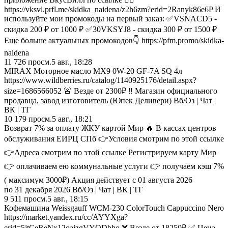
https://vksvl.prfl.me/skidka_naidena/z2h6zm?erid=2Ranyk86e6P И
используйте мои промокоды на первый заказ: ✅VSNACD5 -
скидка 200 ₽ от 1000 ₽ ✅30VKSYJ8 - скидка 300 ₽ от 1500 ₽
Еще больше актуальных промокодов👇 https://pfm.promo/skidka-
naidena
11 726
просм.
5 авг., 18:28
MIRAX Моторное масло MX9 0W-20 GF-7A SQ 4л
https://www.wildberries.ru/catalog/1140925176/detail.aspx?
size=1686566052 🚨 Везде от 2300₽ ‼️ Магазин официального
продавца, завод изготовитель (Юпек Деливери) Вб/Оз | Чат |
ВК | ТГ
10 179
просм.
5 авг., 18:21
Возврат 7% за оплату ЖКУ картой Мир 🔥 В кассах центров
обслуживания ЕИРЦ СПб 👉Условия смотрим по этой ссылке
👉Адреса смотрим по этой ссылке Регистрируем карту Мир
👉 оплачиваем ею коммунальные услуги 👉 получаем кэш 7%
( максимум 3000₽) Акция действует с 01 августа 2026
по 31 декабря 2026 Вб/Оз | Чат | ВК | ТГ
9 511
просм.
5 авг., 18:15
Кофемашина Weissgauff WCM-230 ColorTouch Cappuccino Nero
https://market.yandex.ru/cc/AYYXga?
erid=5jtCeReNx12oajzgVYQDbho ❌ Везде от 18250₽ ✅ Цена