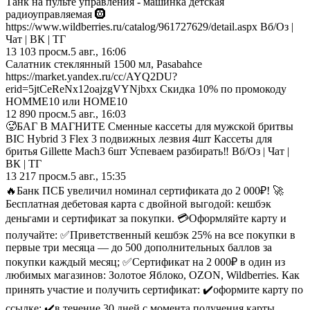
Танк на пульте управления - машинка детская
радиоуправляемая 🛞
https://www.wildberries.ru/catalog/961727629/detail.aspx Вб/Оз |
Чат | ВК | ТГ
13 103
просм.
5 авг., 16:06
Салатник стеклянный 1500 мл, Pasabahce
https://market.yandex.ru/cc/AYQ2DU?
erid=5jtCeReNx12oajzgVYNjbxx Скидка 10% по промокоду
HOMME10 или HOME10
12 890
просм.
5 авг., 16:03
🥵БАГ В МАГНИТЕ Сменные кассеты для мужской бритвы
BIC Hybrid 3 Flex 3 подвижных лезвия 4шт Кассеты для
бритья Gillette Mach3 6шт Успеваем разбирать‼️ Вб/Оз | Чат |
ВК | ТГ
13 217
просм.
5 авг., 15:35
🔥Банк ПСБ увеличил номинал сертификата до 2 000₽! 🚀
Бесплатная дебетовая карта с двойной выгодой: кешбэк
деньгами и сертификат за покупки. 💳Оформляйте карту и
получайте: ✅Приветственный кешбэк 25% на все покупки в
первые три месяца — до 500 дополнительных баллов за
покупки каждый месяц; ✅Сертификат на 2 000₽ в один из
любимых магазинов: Золотое Яблоко, OZON, Wildberries. Как
принять участие и получить сертификат: ✔️оформите карту по
ссылке; ✔️в течение 30 дней с момента получения карты