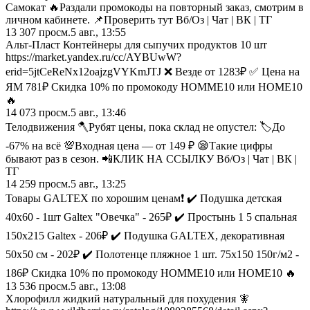
Самокат 🔥Раздали промокоды на повторный заказ, смотрим в
личном кабинете. 📌Проверить тут Вб/Оз | Чат | ВК | ТГ
13 307
просм.
5 авг., 13:55
Альт-Пласт Контейнеры для сыпучих продуктов 10 шт
https://market.yandex.ru/cc/AYBUwW?
erid=5jtCeReNx12oajzgVYKmJTJ ❌ Везде от 1283₽ ✅ Цена на
ЯМ 781₽ Скидка 10% по промокоду HOMME10 или HOME10
🔥
14 073
просм.
5 авг., 13:46
Телодвижения 🪓Рубят цены, пока склад не опустел: 🏷️До
-67% на всё 💯Входная цена — от 149 ₽ 😪Такие цифры
бывают раз в сезон. 📲КЛИК НА ССЫЛКУ Вб/Оз | Чат | ВК |
ТГ
14 259
просм.
5 авг., 13:25
Товары GALTEX по хорошим ценам❗ ✔️ Подушка детская
40х60 - 1шт Galtex "Овечка" - 265₽ ✔️ Простынь 1 5 спальная
150х215 Galtex - 206₽ ✔️ Подушка GALTEX, декоративная
50x50 см - 202₽ ✔️ Полотенце пляжное 1 шт. 75х150 150г/м2 -
186₽ Скидка 10% по промокоду HOMME10 или HOME10 🔥
13 536
просм.
5 авг., 13:08
Хлорофилл жидкий натуральный для похудения 🧚