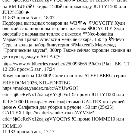
на ЯМ 14167₽ Скидка 1500₽ по промокоду JULLY1500 или
JULY1500 🔥
11 833
просм.
5 авг., 18:07
Подборка выгодных товаров на WB💜🔥 💜JOYCITY Худи
оверсайз с капюшоном теплое с начесом 💜JOYCITY Худи
оверсайз с карманом теплое с начесом 💜Neo-botanica
Мармелад Гранат-Апельсин меньше сахара, 150 гр 💜Flevo
Серьги кольца набор бижутерия 💜МахеевЪ Мармелад
"Тропические вкусы", 300гр Также сейчас хорошие скидки на
детскую одежду в SELA 👉
https://www.wildberries.ru/seller/250093665 Вб/Оз | Чат | ВК | ТГ
12 236
просм.
5 авг., 17:24
Кому кондей за 10.000❓ Cплит-система STEELBERG серии
FREEDOM 2026, STL-FDE07BG
https://market.yandex.ru/cc/AYUwGQ?
erid=5jtCeReNx12oajzgVYQCFn1 ❗с промо JULLY1000 или
JULY1000 Протираем его салфетками GALTEX по лучшей
цене🔥 Салфетки для уборки в рулоне - 50 шт (25х25),
GALTEX https://market.yandex.ru/cc/AYV3ie?
erid=5jtCeReNx12oajzgVYQCFrS ❗С промо HOMME10 или
HOME10
11 133
просм.
5 авг., 17:17