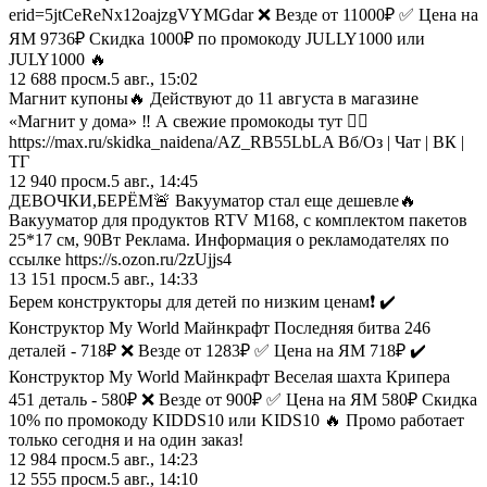
erid=5jtCeReNx12oajzgVYMGdar ❌ Везде от 11000₽ ✅ Цена на
ЯМ 9736₽ Скидка 1000₽ по промокоду JULLY1000 или
JULY1000 🔥
12 688
просм.
5 авг., 15:02
Магнит купоны🔥 Действуют до 11 августа в магазине
«Магнит у дома» ‼️ А свежие промокоды тут 👉🏻
https://max.ru/skidka_naidena/AZ_RB55LbLA Вб/Оз | Чат | ВК |
ТГ
12 940
просм.
5 авг., 14:45
ДЕВОЧКИ,БЕРЁМ🚨 Вакууматор стал еще дешевле🔥
Вакууматор для продуктов RTV М168, с комплектом пакетов
25*17 см, 90Вт Реклама. Информация о рекламодателях по
ссылке https://s.ozon.ru/2zUjjs4
13 151
просм.
5 авг., 14:33
Берем конструкторы для детей по низким ценам❗ ✔️
Конструктор My World Майнкрафт Последняя битва 246
деталей - 718₽ ❌ Везде от 1283₽ ✅ Цена на ЯМ 718₽ ✔️
Конструктор My World Майнкрафт Веселая шахта Крипера
451 деталь - 580₽ ❌ Везде от 900₽ ✅ Цена на ЯМ 580₽ Скидка
10% по промокоду KIDDS10 или KIDS10 🔥 Промо работает
только сегодня и на один заказ!
12 984
просм.
5 авг., 14:23
12 555
просм.
5 авг., 14:10