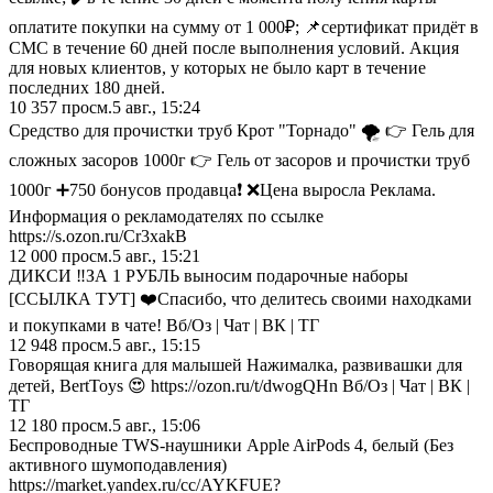
оплатите покупки на сумму от 1 000₽; 📌сертификат придёт в
СМС в течение 60 дней после выполнения условий. Акция
для новых клиентов, у которых не было карт в течение
последних 180 дней.
10 357
просм.
5 авг., 15:24
Средство для прочистки труб Крот "Торнадо" 🌪️ 👉 Гель для
сложных засоров 1000г 👉 Гель от засоров и прочистки труб
1000г ➕750 бонусов продавца❗️ ❌Цена выросла Реклама.
Информация о рекламодателях по ссылке
https://s.ozon.ru/Cr3xakB
12 000
просм.
5 авг., 15:21
ДИКСИ ‼️ЗА 1 РУБЛЬ выносим подарочные наборы
[ССЫЛКА ТУТ] ❤️Спасибо, что делитесь своими находками
и покупками в чате! Вб/Оз | Чат | ВК | ТГ
12 948
просм.
5 авг., 15:15
Говорящая книга для малышей Нажималка, развивашки для
детей, BertToys 😍 https://ozon.ru/t/dwogQHn Вб/Оз | Чат | ВК |
ТГ
12 180
просм.
5 авг., 15:06
Беспроводные TWS-наушники Apple AirPods 4, белый (Без
активного шумоподавления)
https://market.yandex.ru/cc/AYKFUE?