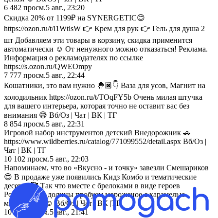
6 482
просм.
5 авг., 23:20
Скидка 20% от 1199₽ на SYNERGETIC😊
https://ozon.ru/t/l1WtlsW 👉 Крем для рук 👉 Гель для душа 2
шт Добавляем эти товары в корзину, скидка применится
автоматически ☺️ От ненужного можно отказаться! Реклама.
Информация о рекламодателях по ссылке
https://s.ozon.ru/QWEOmpy
7 777
просм.
5 авг., 22:44
Кошатники, это вам нужно 🤚🏿👇 Ваза для усов, Магнит на
холодильник https://ozon.ru/t/TOqFY5b Очень милая штучка
для вашего интерьера, которая точно не оставит вас без
внимания 😅 Вб/Оз | Чат | ВК | ТГ
8 854
просм.
5 авг., 22:31
Игровой набор инструментов детский Внедорожник 🚗
https://www.wildberries.ru/catalog/771099552/detail.aspx Вб/Оз |
Чат | ВК | ТГ
10 102
просм.
5 авг., 22:03
Напоминаем, что во «Вкусно - и точку» завезли Смешариков
😍 В продаже уже появились Кидз Комбо и тематические
десерты🥰 Так что вместе с брелоками в виде героев
Ромашковой долины пробуем мороженое с карамелью
маршмеллоу☺️ Вб/Оз | Чат | ВК |ТГ
10 734
просм.
5 авг., 21:41