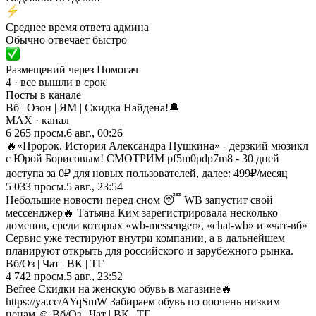
Среднее время ответа админа
Обычно отвечает быстро
Размещений через Помогач
4 · все вышли в срок
Посты в канале
Вб | Озон | ЯМ | Скидка Найдена!🔔
MAX
· канал
6 265
просм.
6 авг., 00:26
🔥«Пророк. История Александра Пушкина» - дерзкий мюзикл
с Юрой Борисовым! СМОТРИМ pf5m0pdp7m8 - 30 дней
доступа за 0₽ для новых пользователей, далее: 499₽/месяц
5 033
просм.
5 авг., 23:54
Небольшие новости перед сном 😴 WB запустит свой
мессенджер🔥 Татьяна Ким зарегистрировала несколько
доменов, среди которых «wb-messenger», «chat-wb» и «чат-вб»
Сервис уже тестируют внутри компании, а в дальнейшем
планируют открыть для российского и зарубежного рынка.
Вб/Оз | Чат | ВК | ТГ
4 742
просм.
5 авг., 23:52
Befree Cкидки на женскую обувь в магазине🔥
https://ya.cc/AYqSmW Забираем обувь по ооочень низким
ценам ☺️ Вб/Оз | Чат | ВК | ТГ