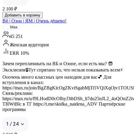
2 100
₽
Добавить в корзину
Вб | Озон | ЯМ | Очень дёшево!
Max
45 251
Женская аудитория
ERR 10%
Зачем переплачивать на ВБ и Озоне, если есть мы? 😎
Эксклюзив🔒Тут спрятано то, что нельзя показывать всем⚡️
Ооочень много классных цен находим для вас💕 Для
вступления в канал:
https://max.ru/join/BgZBgKlcOgZKviSgabMjTi5VQiXqOjv1TOU
Связь/реклама:
https://max.ru/u/f9LHodD0cOIbyJ3tbDSh_lt7du25nJL2_4oQOnZ2
TI0WtBlc в ТГ https://t.me/skidka_naidena_ADV Партнёрские
программы
1 / 24