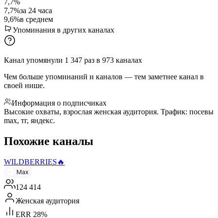
7,7%
7,7%
за 24 часа
9,6%
в среднем
Упоминания в других каналах
Канал упомянули
1 347
раз
в
973
каналах
Чем больше упоминаний и каналов — тем заметнее канал в
своей нише.
Информация о подписчиках
Высокие охваты, взрослая женская аудитория. Трафик: посевы
max, тг, яндекс.
Похожие каналы
WILDBERRIES🔥
Max
124 414
Женская аудитория
ERR 28%