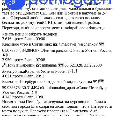
брать напрямую с берегов Волги. Парни из Астрахани вялят
рыбу по канону: она мягкая, жирная, малосольная и буквально
тает во рту. Долетает СДЭКом или Почтой в вакууме за 2-4
дня. Оформляй любой заказ сегодня, и в твою посылку
бесплатно докинут ещё 1 КГ отличной вяленой рыбки.
Переходи, выбирай ассортимент и забирай свой бонус:👉
Узнать цены и забрать подарок
3 616
просм.
7 авг., 09:00
Красивое утро в Согиницах 📸: t.me/pavel_vaschenkov 🗺️
61.073854, 34.084687 #ЛенинградскаяОбласть Уютная Россия
🇷🇺
3 950
просм.
7 авг., 07:08
🌌Ночь в Карелии 📸: mihanjaa 🗺️ 63.621328, 33.232608
#РеспубликаКарелия Уютная Россия 🇷🇺
4 021
просм.
6 авг., 20:11
Балконы Петербурга как отдельный вид искусства 💙 🗺️
59.938676, 30.314494 📸 kolomnainn_apart #СанктПетербург
Уютная Россия 🇷🇺
4 143
просм.
6 авг., 19:01
Новая звезда Петербурга: девушка-экскурсовод влюбила в
себя пол города Благодаря ей люди поняли, что в Питере есть
места получше Невского проспекта и Эрмитажа. А её
рассказы и маршруты заставляют по-новому влюбиться в