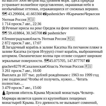
на высоте 3008 метров над уровнем моря. Здесь природа
устраивает волшебное представление, окрашивая небо в
необычайные оттенки, отражающиеся от снежных вершин.
🗺️ 43.299604, 41.663360 📸pashenichev #КарачаевоЧеркесия
Уютная Россия 🇷🇺
1 714
просм.
7 авг., 22:36
🌼Речные ирисы на реке Оредеж на фоне огненного заката.
🗺️ 59.418864, 30.345708 📸 pashenichev
#Ленинградскаяобласть Уютная Россия 🇷🇺
2 872
просм.
7 авг., 17:07
🚢Загадочный корабль в заливе Касатка На песчаном пляже в
заливе Касатка (остров Итуруп) стоит корабль, выброшенный
штормом. Океанические волны при отливе создают широкие
зеркальные поверхности. 🗺️45.075705, 147.877707 📸
grachev8279 #СахалинскаяОбласть Уютная Россия 🇷🇺
3 261
просм.
7 авг., 16:00
Выплата до 107 тыс. рублей рождённым с 1963 по 1999 год
уже подписана! Чтобы её получить, нужно… Читать
полностью…
3 479
просм.
7 авг., 15:00
🛕Древняя обитель Крыма Мужской монастырь Чельтер-
Мармара является одним из крупнейших пещерных
монастырей Крыма. Его древность не вызывает сомнений,