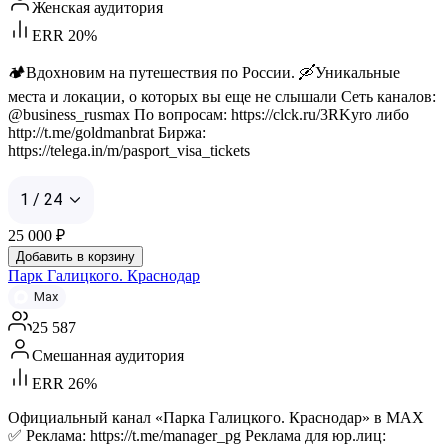
Женская аудитория
ERR 20%
🏕️Вдохновим на путешествия по России. 🛶Уникальные
места и локации, о которых вы еще не слышали Сеть каналов:
@business_rusmax По вопросам: https://clck.ru/3RKyro либо
http://t.me/goldmanbrat Биржа:
https://telega.in/m/pasport_visa_tickets
1 / 24
25 000
₽
Добавить в корзину
Парк Галицкого. Краснодар
Max
25 587
Смешанная аудитория
ERR 26%
Официальный канал «Парка Галицкого. Краснодар» в МАХ
✅ Реклама: https://t.me/manager_pg Реклама для юр.лиц: