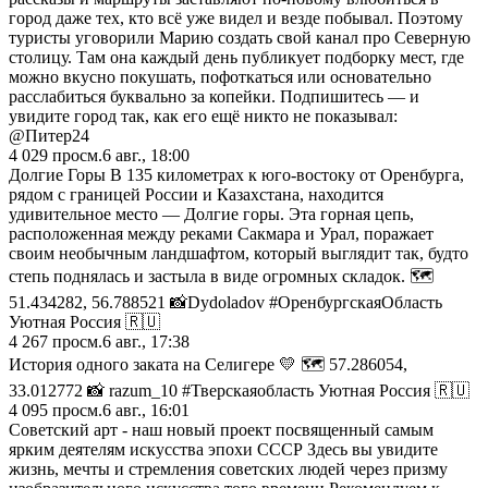
город даже тех, кто всё уже видел и везде побывал. Поэтому
туристы уговорили Марию создать свой канал про Северную
столицу. Там она каждый день публикует подборку мест, где
можно вкусно покушать, пофоткаться или основательно
расслабиться буквально за копейки. Подпишитесь — и
увидите город так, как его ещё никто не показывал:
@Питер24
4 029
просм.
6 авг., 18:00
Долгие Горы В 135 километрах к юго-востоку от Оренбурга,
рядом с границей России и Казахстана, находится
удивительное место — Долгие горы. Эта горная цепь,
расположенная между реками Сакмара и Урал, поражает
своим необычным ландшафтом, который выглядит так, будто
степь поднялась и застыла в виде огромных складок. 🗺️
51.434282, 56.788521 📸Dydoladov #ОренбургскаяОбласть
Уютная Россия 🇷🇺
4 267
просм.
6 авг., 17:38
История одного заката на Селигере 💛 🗺️ 57.286054,
33.012772 📸 razum_10 #Тверскаяобласть Уютная Россия 🇷🇺
4 095
просм.
6 авг., 16:01
Советский арт - наш новый проект посвященный самым
ярким деятелям искусства эпохи СССР Здесь вы увидите
жизнь, мечты и стремления советских людей через призму