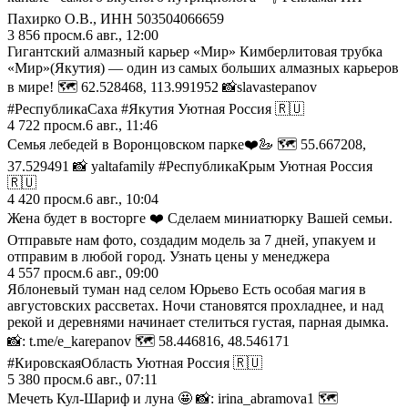
Пахирко О.В., ИНН 503504066659
3 856
просм.
6 авг., 12:00
Гигантский алмазный карьер «Мир» Кимберлитовая трубка
«Мир»(Якутия) — один из самых больших алмазных карьеров
в мире! 🗺️ 62.528468, 113.991952 📸slavastepanov
#РеспубликаСаха #Якутия Уютная Россия 🇷🇺
4 722
просм.
6 авг., 11:46
Семья лебедей в Воронцовском парке❤️🦢 🗺️ 55.667208,
37.529491 📸 yaltafamily #РеспубликаКрым Уютная Россия
🇷🇺
4 420
просм.
6 авг., 10:04
Жена будет в восторге ❤️ Сделаем миниатюрку Вашей семьи.
Отправьте нам фото, создадим модель за 7 дней, упакуем и
отправим в любой город. Узнать цены у менеджера
4 557
просм.
6 авг., 09:00
Яблоневый туман над селом Юрьево Есть особая магия в
августовских рассветах. Ночи становятся прохладнее, и над
рекой и деревнями начинает стелиться густая, парная дымка.
📸: t.me/e_karepanov 🗺️ 58.446816, 48.546171
#КировскаяОбласть Уютная Россия 🇷🇺
5 380
просм.
6 авг., 07:11
Мечеть Кул-Шариф и луна 🤩 📸: irina_abramova1 🗺️