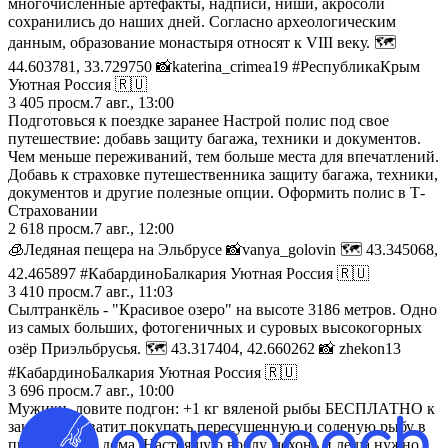
многочисленные артефакты, надписи, ниши, акросоли
сохранились до наших дней. Согласно археологическим
данным, образование монастыря относят к VIII веку. 🗺️
44.603781, 33.729750 📸katerina_crimea19 #РеспубликаКрым
Уютная Россия 🇷🇺
3 405
просм.
7 авг., 13:00
Подготовься к поездке заранее Настрой полис под свое
путешествие: добавь защиту багажа, техники и документов.
Чем меньше переживаний, тем больше места для впечатлений.
Добавь к страховке путешественника защиту багажа, техники,
документов и другие полезные опции. Оформить полис в Т-
Страховании
2 618
просм.
7 авг., 12:00
🧊Ледяная пещера на Эльбрусе 📸vanya_golovin 🗺️ 43.345068,
42.465897 #КабардиноБалкария Уютная Россия 🇷🇺
3 410
просм.
7 авг., 11:03
Сылтранкёль - "Красивое озеро" на высоте 3186 метров. Одно
из самых больших, фотогеничных и суровых высокогорных
озёр Приэльбрусья. 🗺️ 43.317404, 42.660262 📸 zhekon13
#КабардиноБалкария Уютная Россия 🇷🇺
3 696
просм.
7 авг., 10:00
Мужики, ловите подгон: +1 кг вяленой рыбы БЕСПЛАТНО к
заказу. 🍻 Хватит покупать пересушенную и соленую рыбу в
пивнушках у дома. Настоящую воблу, чехонь и леща нужно