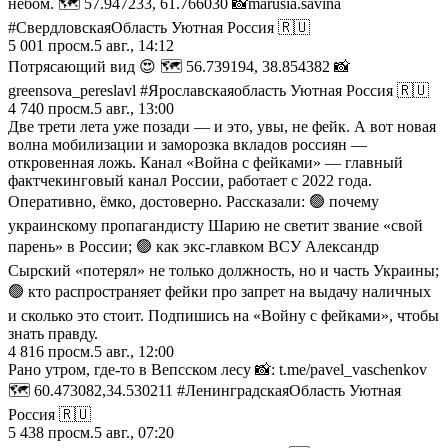
небом. 🗺️ 57.947233, 61.766030 📸marusia.savina
#СвердловскаяОбласть Уютная Россия 🇷🇺
5 001
просм.
5 авг., 14:12
Потрясающий вид 😍 🗺️ 56.739194, 38.854382 📸
greensova_pereslavl #Ярославскаяобласть Уютная Россия 🇷🇺
4 740
просм.
5 авг., 13:00
Две трети лета уже позади — и это, увы, не фейк. А вот новая
волна мобилизации и заморозка вкладов россиян —
откровенная ложь. Канал «Война с фейками» — главный
фактчекинговый канал России, работает с 2022 года.
Оперативно, ёмко, достоверно. Рассказали: 🟢 почему
украинскому пропагандисту Шарию не светит звание «свой
парень» в России; 🟢 как экс-главком ВСУ Александр
Сырский «потерял» не только должность, но и часть Украины;
🟢 кто распространяет фейки про запрет на выдачу наличных
и сколько это стоит. Подпишись на «Войну с фейками», чтобы
знать правду.
4 816
просм.
5 авг., 12:00
Рано утром, где-то в Вепсском лесу 📸: t.me/pavel_vaschenkov
🗺️ 60.473082,34.530211 #ЛенинградскаяОбласть Уютная
Россия 🇷🇺
5 438
просм.
5 авг., 07:20