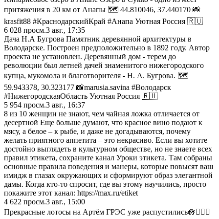
притяжения в 20 км от Анапы 🗺️ 44.810046, 37.440170 📸
krasfit88 #КраснодарскийКрай #Анапа Уютная Россия 🇷🇺
6 028
просм.
3 авг., 17:35
Дача Н.А Бугрова Памятник деревянной архитектуры в
Володарске. Построен предположительно в 1892 году. Автор
проекта не установлен. Деревянный дом - терем до
революции был летней дачей знаменитого нижегородского
купца, мукомола и благотворителя - Н. А. Бугрова. 🗺️
59.943378, 30.323177 📸marusia.savina #Володарск
#НижегородскаяОбласть Уютная Россия 🇷🇺
5 954
просм.
3 авг., 16:37
8 из 10 женщин не знают, чем чайная ложка отличается от
десертной Еще больше думают, что красное вино подают к
мясу, а белое – к рыбе, и даже не догадываются, почему
желать приятного аппетита – это некрасиво. Если вы хотите
достойно выглядеть в культурном обществе, но не знаете всех
правил этикета, сохраните канал Уроки этикета. Там собраны
основные правила поведения и манеры, которые повысят ваш
имидж в глазах окружающих и сформируют образ элегантной
дамы. Когда кто-то спросит, где вы этому научились, просто
покажите этот канал: https://max.ru/etiket
4 622
просм.
3 авг., 15:00
Прекрасные лотосы на Артём ГРЭС уже распустились🪷🧘🏼‍♂️