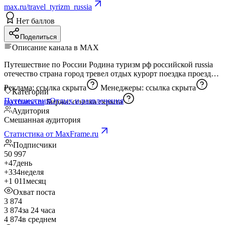
max.ru/travel_tyrizm_russia
Нет баллов
Поделиться
Описание канала в MAX
Путешествие по России Родина туризм рф российской russia
отечество страна город тревел отдых курорт поездка проезд
Реклама:
ссылка скрыта
Менеджеры:
ссылка скрыта
Категории
Путешествия
Отдых и развлечения
maxframe.ru
Биржа:
ссылка скрыта
Аудитория
Смешанная аудитория
Статистика от MaxFrame.ru
Подписчики
50 997
+47
день
+334
неделя
+1 011
месяц
Охват поста
3 874
3 874
за 24 часа
4 874
в среднем