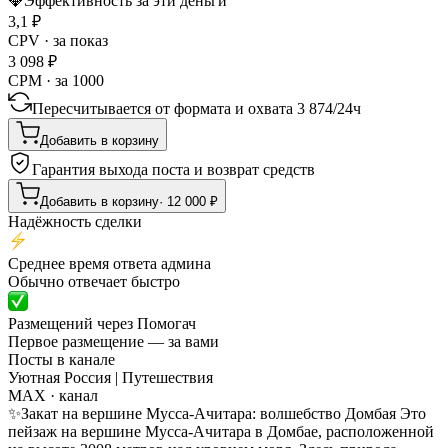
💎
Эффективность за эти деньги
3,1
₽
CPV · за показ
3 098
₽
CPM · за 1000
Пересчитывается от формата и охвата
3 874
/
24ч
Добавить в корзину
Гарантия выхода поста и возврат средств
Добавить в корзину
·
12 000
₽
Надёжность сделки
Среднее время ответа админа
Обычно отвечает быстро
Размещений через Помогач
Первое размещение — за вами
Посты в канале
Уютная Россия | Путешествия
MAX
· канал
✨Закат на вершине Мусса-Ачитара: волшебство Домбая Это
пейзаж на вершине Мусса-Ачитара в Домбае, расположенной