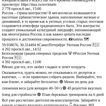
изобразительного искусства того времени Рекомендуем к
просмотру: https://max.ru/sovietarts
2 778
просм.
6 авг., 15:00
Россия – страна контрастов! В мегаполисах возвышаются
высотные урбанистические здания, наполненные жизнью и
динамикой, в то время как в уютных уголках старых поселков
сохраняется атмосфера традиционного быта. Эти контрасты
создают уникальный культурный ландшафт, напоминающий
как многогранна Россия, и как важно ценить наследие
прошлого и достижения современности. 📸tomrus 🗺️
59.938676, 30.314494 #СанктПетербург Уютная Россия 🇷🇺
4 292
просм.
6 авг., 14:52
Белоснежная грация северных пределов 🐻 #Россия Уютная
Россия 🇷🇺
4 392
просм.
6 авг., 13:00
❗️Меню для тех, кто любит сладкое и хочет похудеть
Оказывается, худеть можно, не отказываясь от десертов и
выпечки, — если правильно собрать рацион. Выбирайте, что
вам ближе, и забирайте бесплатно: 🟢 Меню на день для
снижения веса (для женщин 40–50+) 🟢 49 рецептов вкусных
блюд для стройности 🟢 План бережных тренировок на 6 дней
Всё уже рассчитано диетологом-консультантом. Забирайте в
канале «самого вкусного нутрициолога» 👇 Реклама. ИП