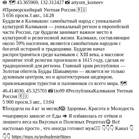
🪷 🗺️ 43.365969, 132.312427 📸 artyom_korneev
#Приморскийкрай Уютная Россия 🇷🇺
5 656
просм.
3 авг., 14:28
Буддизм в Калмыкии: самобытный народ с уникальной
культурой Калмыкия — уникальный регион в европейской
части России, где буддизм занимает важное место в
культурной и религиозной жизни. Калмыки, составляющие
около 59% населения, являются самобытным народом с
богатой историей и традициями. Буддизм начал
распространяться среди калмыков с XIII века, а массовое
принятие этой религии произошло в 1615 году, сделав ее
традиционной для региона. Главный храм республики —
Золотая обитель Будды Шакьямуни — является не только
духовным центром, но и архитектурным шедевром,
привлекающим туристов и паломников со всего мира. 🗺️
46.414030, 45.325701 📸1to99 #РеспубликаКалмыкия Уютная
Россия 🇷🇺
5 900
просм.
3 авг., 13:04
❗️Похудела на 4 кг за месяц❗️😱 Здоровье, Красота и Молодость
➖напрямую зависят от Еды 🥑 Я избавилась от отёков и
лишнего веса на Вкусных и Полезных Рецептах😋 Всё
настолько просто , что иногда готовит муж🧘‍♀️ 👇👇👇 Канал 👇
👇👇 https://max.ru/pohudeniefitnes