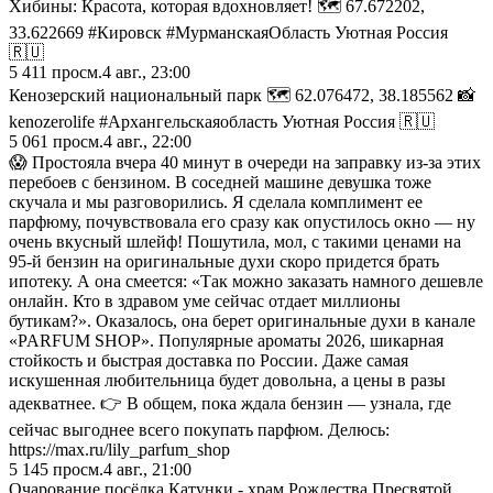
Хибины: Красота, которая вдохновляет! 🗺️ 67.672202,
33.622669 #Кировск #МурманскаяОбласть Уютная Россия
🇷🇺
5 411
просм.
4 авг., 23:00
Кенозерский национальный парк 🗺️ 62.076472, 38.185562 📸
kenozerolife #Архангельскаяобласть Уютная Россия 🇷🇺
5 061
просм.
4 авг., 22:00
😱 Простояла вчера 40 минут в очереди на заправку из-за этих
перебоев с бензином. В соседней машине девушка тоже
скучала и мы разговорились. Я сделала комплимент ее
парфюму, почувствовала его сразу как опустилось окно — ну
очень вкусный шлейф! Пошутила, мол, с такими ценами на
95-й бензин на оригинальные духи скоро придется брать
ипотеку. А она смеется: «Так можно заказать намного дешевле
онлайн. Кто в здравом уме сейчас отдает миллионы
бутикам?». Оказалось, она берет оригинальные духи в канале
«PARFUM SHOP». Популярные ароматы 2026, шикарная
стойкость и быстрая доставка по России. Даже самая
искушенная любительница будет довольна, а цены в разы
адекватнее. 👉 В общем, пока ждала бензин — узнала, где
сейчас выгоднее всего покупать парфюм. Делюсь:
https://max.ru/lily_parfum_shop
5 145
просм.
4 авг., 21:00
Очарование посёлка Катунки - храм Рождества Пресвятой