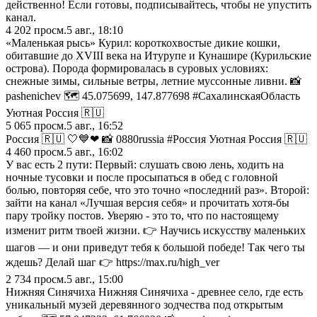
действенно! Если готовы, подписывайтесь, чтобы не упустить
канал.
4 202
просм.
5 авг., 18:10
«Маленькая рысь» Курил: короткохвостые дикие кошки,
обитавшие до XVIII века на Итурупе и Кунашире (Курильские
острова). Порода формировалась в суровых условиях:
снежные зимы, сильные ветры, летние муссонные ливни. 📸
pashenichev 🗺️ 45.075699, 147.877698 #СахалинскаяОбласть
Уютная Россия 🇷🇺
5 065
просм.
5 авг., 16:52
Россия 🇷🇺 🤍💙❤ 📸 0880russia #Россия Уютная Россия 🇷🇺
4 460
просм.
5 авг., 16:02
У вас есть 2 пути: Первый: слушать свою лень, ходить на
ночные тусовки и после просыпаться в обед с головной
болью, повторяя себе, что это точно «последний раз». Второй:
зайти на канал «Лучшая версия себя» и прочитать хотя-бы
пару тройку постов. Уверяю - это то, что по настоящему
изменит ритм твоей жизни. 👉 Научись искусству маленьких
шагов — и они приведут тебя к большой победе! Так чего ты
ждешь? Делай шаг 👉 https://max.ru/high_ver
2 734
просм.
5 авг., 15:00
Нижняя Синячиха Нижняя Синячиха - древнее село, где есть
уникальный музей деревянного зодчества под открытым