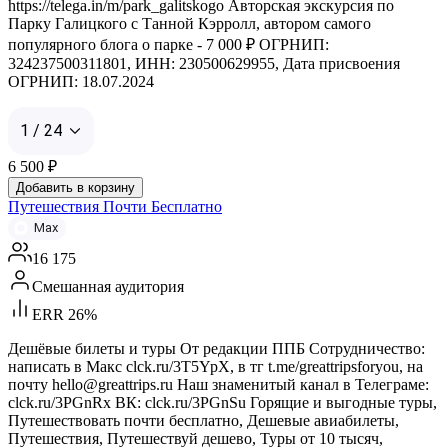
https://telega.in/m/park_galitskogo Авторская экскурсия по
Парку Галицкого с Танной Кэрролл, автором самого
популярного блога о парке - 7 000 ₽ ОГРНИП:
324237500311801, ИНН: 230500629955, Дата присвоения
ОГРНИП: 18.07.2024
1 / 24
6 500
₽
Добавить в корзину
Путешествия Почти Бесплатно
Max
16 175
Смешанная аудитория
ERR 26%
Дешёвые билеты и туры От редакции ППБ Сотрудничество:
написать в Макс clck.ru/3T5YpX, в тг t.me/greattripsforyou, на
почту hello@greattrips.ru Наш знаменитый канал в Телеграме:
clck.ru/3PGnRx ВК: clck.ru/3PGnSu Горящие и выгодные туры,
Путешествовать почти бесплатно, Дешевые авиабилеты,
Путешествия, Путешествуй дешево, Туры от 10 тысяч,