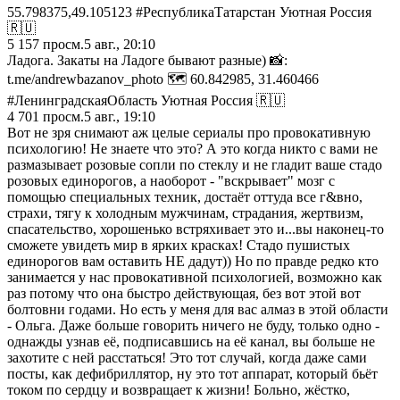
55.798375,49.105123 #РеспубликаТатарстан Уютная Россия
🇷🇺
5 157
просм.
5 авг., 20:10
Ладога. Закаты на Ладоге бывают разные) 📸:
t.me/andrewbazanov_photo 🗺️ 60.842985, 31.460466
#ЛенинградскаяОбласть Уютная Россия 🇷🇺
4 701
просм.
5 авг., 19:10
Вот не зря снимают аж целые сериалы про провокативную
психологию! Не знаете что это? А это когда никто с вами не
размазывает розовые сопли по стеклу и не гладит ваше стадо
розовых единорогов, а наоборот - "вскрывает" мозг с
помощью специальных техник, достаёт оттуда все г&вно,
страхи, тягу к холодным мужчинам, страдания, жертвизм,
спасательство, хорошенько встряхивает это и...вы наконец-то
сможете увидеть мир в ярких красках! Стадо пушистых
единорогов вам оставить НЕ дадут)) Но по правде редко кто
занимается у нас провокативной психологией, возможно как
раз потому что она быстро действующая, без вот этой вот
болтовни годами. Но есть у меня для вас алмаз в этой области
- Ольга. Даже больше говорить ничего не буду, только одно -
однажды узнав её, подписавшись на её канал, вы больше не
захотите с ней расстаться! Это тот случай, когда даже сами
посты, как дефибриллятор, ну это тот аппарат, который бьёт
током по сердцу и возвращает к жизни! Больно, жёстко,