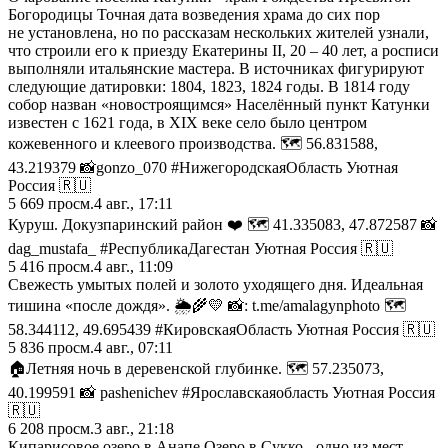
Богородицы Точная дата возведения храма до сих пор
не установлена, но по рассказам нескольких жителей узнали,
что строили его к приезду Екатерины II, 20 – 40 лет, а росписи
выполняли итальянские мастера. В источниках фигурируют
следующие датировки: 1804, 1823, 1824 годы. В 1814 году
собор назван «новостроящимся» Населённый пункт Катунки
известен с 1621 года, в XIX веке село было центром
кожевенного и клеевого производства. 🗺️ 56.831588,
43.219379 📸gonzo_070 #НижегородскаяОбласть Уютная
Россия 🇷🇺
5 669
просм.
4 авг., 17:11
Куруш. Докузпаринский район ❤️ 🗺️ 41.335083, 47.872587 📸
dag_mustafa_ #РеспубликаДагестан Уютная Россия 🇷🇺
5 416
просм.
4 авг., 11:09
Свежесть умытых полей и золото уходящего дня. Идеальная
тишина «после дождя». 🌦️🌾💛 📸: t.me/amalagynphoto 🗺️
58.344112, 49.695439 #КировскаяОбласть Уютная Россия 🇷🇺
5 836
просм.
4 авг., 07:11
🏠Летняя ночь в деревенской глубинке. 🗺️ 57.235073,
40.199591 📸 pashenichev #Ярославскаяобласть Уютная Россия
🇷🇺
6 208
просм.
3 авг., 21:18
Кипарисовое озеро в Анапе Озеро в Сукко - одно из мест