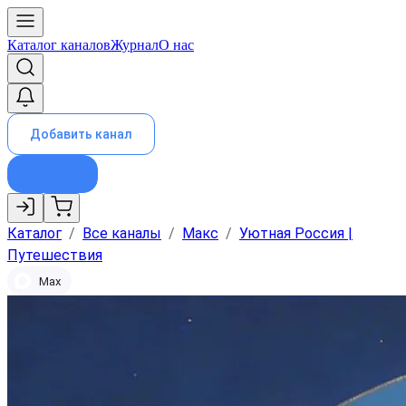
Каталог каналов
Журнал
О нас
Добавить канал
Каталог
/
Все каналы
/
Макс
/
Уютная Россия |
Путешествия
Max