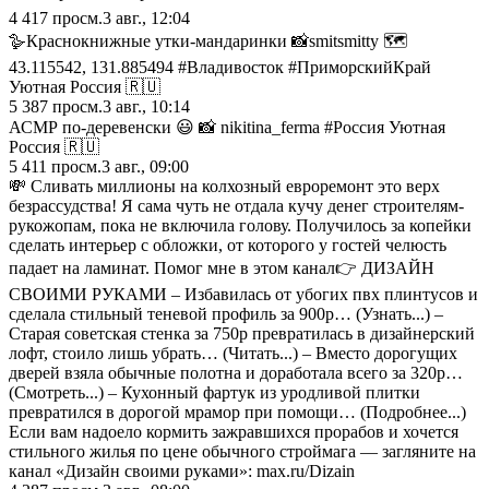
4 417
просм.
3 авг., 12:04
🪿Краснокнижные утки-мандаринки 📸smitsmitty 🗺️
43.115542, 131.885494 #Владивосток #ПриморскийКрай
Уютная Россия 🇷🇺
5 387
просм.
3 авг., 10:14
АСМР по-деревенски 😃 📸 nikitina_ferma #Россия Уютная
Россия 🇷🇺
5 411
просм.
3 авг., 09:00
💸 Сливать миллионы на колхозный евроремонт это верх
безрассудства! Я сама чуть не отдала кучу денег строителям-
рукожопам, пока не включила голову. Получилось за копейки
сделать интерьер с обложки, от которого у гостей челюсть
падает на ламинат. Помог мне в этом канал👉 ДИЗАЙН
СВОИМИ РУКАМИ – Избавилась от убогих пвх плинтусов и
сделала стильный теневой профиль за 900р… (Узнать...) –
Старая советская стенка за 750р превратилась в дизайнерский
лофт, стоило лишь убрать… (Читать...) – Вместо дорогущих
дверей взяла обычные полотна и доработала всего за 320р…
(Смотреть...) – Кухонный фартук из уродливой плитки
превратился в дорогой мрамор при помощи… (Подробнее...)
Если вам надоело кормить зажравшихся прорабов и хочется
стильного жилья по цене обычного строймага — загляните на
канал «Дизайн своими руками»: max.ru/Dizain