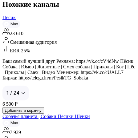
Похожие каналы
Пёсик
Max
23 610
Смешанная аудитория
ERR 25%
Ваш самый лучший друг Реклама: https://vk.cc/cV4dNw Пёсик |
Собака | Юмор | Животные | Смех собаки | Приколы | Кот | Пёс
| Приколы | Смех | Видео Менеджер: https://vk.cc/cUALL7
Биржа: https://telega.in/m/PesikTG_Sobaka
1 / 24
6 500
₽
Добавить в корзину
Собачья планета | Собаки Пёсики Щенки
Max
7 939