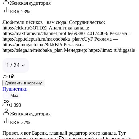
Женская аудитория
ERR 23%
Любители пёсиков - вам сюда! Сотрудничество:
https://clck.ru/3QTDZj Аналитика канала:
https://maxframe.ru/channel-profile/69380140174003/ Реклама -
https://app.telepush.ru/max/sobaka_plan/cUyF Реклама —
https://pomogach.io/c/8fkkBPr Реклама -
https://telega.in/m/sobaka_plan Менеджер: https://iimax.ru/diggsale
1 / 24
750
₽
Добавить в корзину
Пушистики
Max
1 393
Женская аудитория
ERR 27%
Привет, я кот Барсик, главный редактор этого канала. Тут
самые милые пушистики! 🥰 Присоединяйтесь! Барсик ждёт