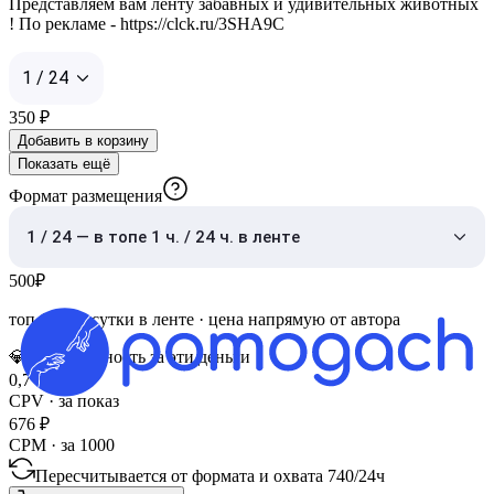
Представляем вам ленту забавных и удивительных животных
! По рекламе - https://clck.ru/3SHA9C
1 / 24
350
₽
Добавить в корзину
Показать ещё
Формат размещения
1 / 24 — в топе 1 ч. / 24 ч. в ленте
500
₽
топ 1 час
·
сутки в ленте
· цена напрямую от автора
💎
Эффективность за эти деньги
0,7
₽
CPV · за показ
676
₽
CPM · за 1000
Пересчитывается от формата и охвата
740
/
24ч