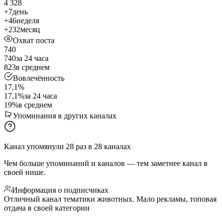
4 328
+7
день
+46
неделя
+232
месяц
Охват поста
740
740
за 24 часа
823
в среднем
Вовлечённость
17,1%
17,1%
за 24 часа
19%
в среднем
Упоминания в других каналах
Канал упомянули
28
раз
в
28
каналах
Чем больше упоминаний и каналов — тем заметнее канал в
своей нише.
Информация о подписчиках
Отличный канал тематики животных. Мало рекламы, топовая
отдача в своей категории