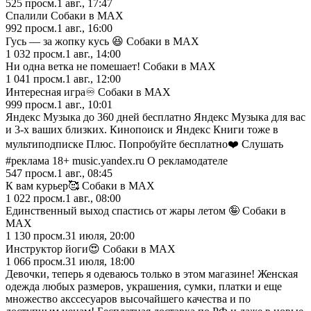
525
просм.
1 авг., 17:47
Спалили Собаки в MAX
992
просм.
1 авг., 16:00
Гусь — за жопку кусь 😆 Собаки в MAX
1 032
просм.
1 авг., 14:00
Ни одна ветка не помешает! Собаки в MAX
1 041
просм.
1 авг., 12:00
Интересная игра♾️ Собаки в MAX
999
просм.
1 авг., 10:01
Яндекс Музыка до 360 дней бесплатно Яндекс Музыка для вас
и 3-х ваших близких. Кинопоиск и Яндекс Книги тоже в
мультиподписке Плюс. Попробуйте бесплатно❤️ Слушать
#реклама 18+ music.yandex.ru О рекламодателе
547
просм.
1 авг., 08:45
К вам курьер🥰 Собаки в MAX
1 022
просм.
1 авг., 08:00
Единственный выход спастись от жары летом 🤪 Собаки в
MAX
1 130
просм.
31 июля, 20:00
Инструктор йоги😍 Собаки в MAX
1 066
просм.
31 июля, 18:00
Девочки, теперь я одеваюсь только в этом магазине! Женская
одежда любых размеров, украшения, сумки, платки и еще
множество акссесуаров высочайшего качества и по