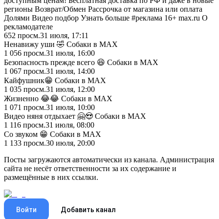
доступным ценам! Бесплатная доставка по РФ и даже в новые
регионы Возврат/Обмен Рассрочка от магазина или оплата
Долями Видео подбор Узнать больше #реклама 16+ max.ru О
рекламодателе
652
просм.
31 июля, 17:11
Ненавижу уши 🤣 Собаки в MAX
1 056
просм.
31 июля, 16:00
Безопасность прежде всего 😆 Собаки в MAX
1 067
просм.
31 июля, 14:00
Кайфушник😁 Собаки в MAX
1 035
просм.
31 июля, 12:00
Жизненно 😂😂 Собаки в MAX
1 071
просм.
31 июля, 10:00
Видео няня отдыхает 🤗😍 Собаки в MAX
1 116
просм.
31 июля, 08:00
Со звуком 😁 Собаки в MAX
1 133
просм.
30 июля, 20:00
Посты загружаются автоматически из канала. Администрация
сайта не несёт ответственности за их содержание и
размещённые в них ссылки.
Войти
Добавить канал