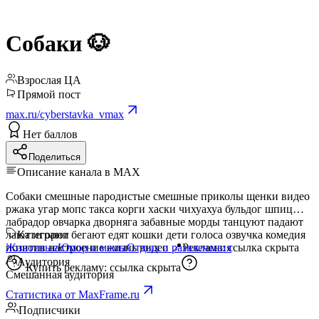
Собаки 🐶
Взрослая ЦА
Прямой пост
max.ru/cyberstavka_vmax
Нет баллов
Поделиться
Описание канала в MAX
Собаки смешные пародистые смешные приколы щенки видео
ржака угар мопс такса корги хаски чихуахуа бульдог шпиц
лабрадор овчарка дворняга забавные морды танцуют падают
лают играют бегают едят кошки дети голоса озвучка комедия
Категории
позитив настроение жизнь видео 📍Реклама:
Животные
Юмор и мемы
Отдых и развлечения
ссылка скрыта
Аудитория
Купить рекламу:
ссылка скрыта
Смешанная аудитория
Статистика от MaxFrame.ru
Подписчики