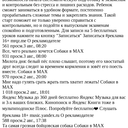
и контрольным без стресса и лишних расходов. Ребенок
сможет заниматься в удобном формате, постепенно
прорабатывать сложные темы и закреплять знания. Такой
старт поможет не только уверенно справиться с
контрольными, но и подойти к выпускным экзаменам
спокойно и подготовленным. Для записи на 5 бесплатных
уроков нажмите на кнопку "Записаться" Записаться #реклама
16+ mrqz.me О рекламодателе
561
просм.
3 авг., 08:20
Все, чего реально хочется Собаки в MAX
931
просм.
3 авг., 08:00
Милота дня: белый пёс плохо слышит, поэтому его хвостатый
друг всегда следит за временем кормления и зовёт его поесть
вместе. Собаки в MAX
970
просм.
2 авг., 20:00
Мне надо гулять срать жрать пить хватит лежать! Собаки в
MAX
1 018
просм.
2 авг., 18:01
Яндекс Музыка до 360 дней бесплатно Яндекс Музыка для вас
и 3-х ваших близких. Кинопоиск и Яндекс Книги тоже в
мультиподписке Плюс. Попробуйте бесплатно❤️ Слушать
#реклама 18+ music.yandex.ru О рекламодателе
588
просм.
2 авг., 17:38
Та самая грозная бойцовская собака Собаки в MAX