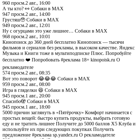
960
просм.
2 авг., 16:00
А ты кто? 👀 Собаки в MAX
947
просм.
2 авг., 14:00
Грустяш🥹 Собаки в MAX
949
просм.
2 авг., 12:01
Ну с огурцами это уже лишнее… Собаки в MAX
968
просм.
2 авг., 10:01
Кинопоиск до 360 дней бесплатно Кинопоиск — тысячи
фильмов и сериалов без рекламы, в высоком качестве. Яндекс
Музыка и Книги тоже в мультиподписке Плюс. Попробуйте
бесплатно ❤️ Попробовать #реклама 18+ kinopoisk.ru О
рекламодателе
574
просм.
2 авг., 08:35
Вот это поворот 😂😂😂 Собаки в MAX
959
просм.
2 авг., 08:00
Игра в гляделки 😆 Собаки в MAX
945
просм.
1 авг., 20:00
Спасибо🫣 Собаки в MAX
945
просм.
1 авг., 18:00
5000 причин заглянуть в «Пятёрочку» Комфорт начинается с
простых вещей: быстро купить продукты, выбрать готовую
еду и не тратить лишнее Получите до 5000 баллов X5 Клуба и
используйте их при следующих покупках Получить
предложение #реклама sp.yandex.ru О рекламодателе