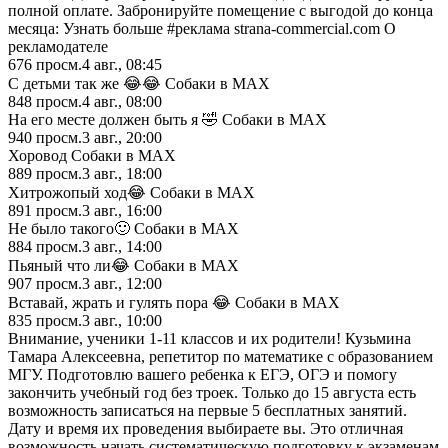
полной оплате. Забронируйте помещение с выгодой до конца
месяца: Узнать больше #реклама strana-commercial.com О
рекламодателе
676
просм.
4 авг., 08:45
С детьми так же 😂😂 Собаки в MAX
848
просм.
4 авг., 08:00
На его месте должен быть я 🤣 Собаки в MAX
940
просм.
3 авг., 20:00
Хоровод Собаки в MAX
889
просм.
3 авг., 18:00
Хитрожопый ход😂 Собаки в MAX
891
просм.
3 авг., 16:00
Не было такого🙂 Собаки в MAX
884
просм.
3 авг., 14:00
Пьяный что ли😂 Собаки в MAX
907
просм.
3 авг., 12:00
Вставай, жрать и гулять пора 😂 Собаки в MAX
835
просм.
3 авг., 10:00
Внимание, ученики 1-11 классов и их родители! Кузьмина
Тамара Алексеевна, репетитор по математике с образованием
МГУ. Подготовлю вашего ребенка к ЕГЭ, ОГЭ и помогу
закончить учебный год без троек. Только до 15 августа есть
возможность записаться на первые 5 бесплатных занятий.
Дату и время их проведения выбираете вы. Это отличная
возможность начать систематическую подготовку к экзаменам