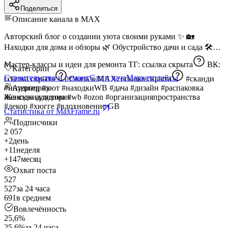
Поделиться
Описание канала в MAX
Авторский блог о создании уюта своими руками ✨ 🏡
Находки для дома и обзоры 🌿 Обустройство дачи и сада 🛠
Мастер-классы и идеи для ремонта ТГ:
ссылка скрыта
ВК:
Категории
Строительство и ремонт
Сад и дача
Маркетплейсы
ссылка скрыта
Связь в MAX:
ссылка скрыта
#сканди
#интерьер #уют #находкиWB #дача #дизайн #распаковка
Аудитория
#находкидлядома #wb #ozon #организацияпространства
Женская аудитория
#декор #хюгге #вдохновение GB
Статистика от MaxFrame.ru
Подписчики
2 057
+2
день
+11
неделя
+147
месяц
Охват поста
527
527
за 24 часа
691
в среднем
Вовлечённость
25,6%
25,6%
за 24 часа