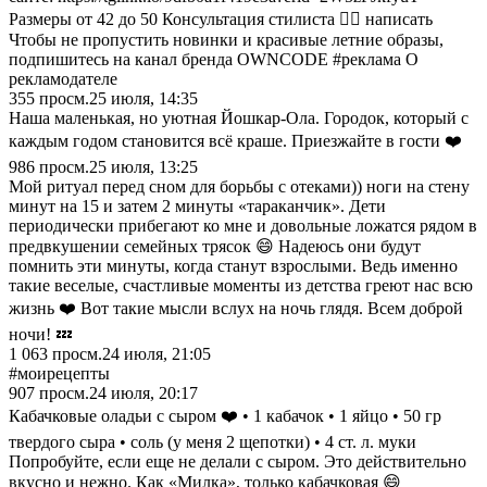
Размеры от 42 до 50 Консультация стилиста 👉🏻 написать
Чтобы не пропустить новинки и красивые летние образы,
подпишитесь на канал бренда OWNCODE #реклама О
рекламодателе
355
просм.
25 июля, 14:35
Наша маленькая, но уютная Йошкар-Ола. Городок, который с
каждым годом становится всё краше. Приезжайте в гости ❤️
986
просм.
25 июля, 13:25
Мой ритуал перед сном для борьбы с отеками)) ноги на стену
минут на 15 и затем 2 минуты «тараканчик». Дети
периодически прибегают ко мне и довольные ложатся рядом в
предвкушении семейных трясок 😄 Надеюсь они будут
помнить эти минуты, когда станут взрослыми. Ведь именно
такие веселые, счастливые моменты из детства греют нас всю
жизнь ❤️ Вот такие мысли вслух на ночь глядя. Всем доброй
ночи! 💤
1 063
просм.
24 июля, 21:05
#моирецепты
907
просм.
24 июля, 20:17
Кабачковые оладьи с сыром ❤️ • 1 кабачок • 1 яйцо • 50 гр
твердого сыра • соль (у меня 2 щепотки) • 4 ст. л. муки
Попробуйте, если еще не делали с сыром. Это действительно
вкусно и нежно. Как «Милка», только кабачковая 😄