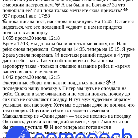
с морским настроением. 🩵 А вы были на Балтике? За что
полюбили её? Или пока только мечтаете сюда приехать? 🤎
927
просм.
1 авг., 17:58
🙈 пока писала пост, нас снова подвинули. На 15:45. Остается
надеяться, что это последний «сдвиг» и нам не придется
ночевать в аэропорту
1 055
просм.
30 июля, 12:18
Время 12:13, мы должны были лететь к морюшку, но. Наш
рейс снова перенесли. Сперва на 14:35, теперь на 15:15. Я уже
2 раза успела подремать 😅 все-таки ранний подъем в 4 утра
дает о себе знать. Так что обстановочка в Казанском
аэропорту такая - только и слышно название рейса и «время
вашего вылета изменено».
1 042
просм.
30 июля, 12:15
Экстренные сборы или как не поддаться панике 🤭 В
последнюю нашу поездку в Питер мы чуть не опоздали на
рейс. Сидели в зале ожидания и не могли понять, почему до
сих пор не объявляют посадку. И тут муж чудесным образом
услышал, как нас зовут. Хотя мы с детьми даже не поняли, что
там говорят. Ощутили себя в тот момент семейкой
Маккаллистер из «Один дома» — так же неслись на посадку.
Оказалось, успели в последний момент, через 2 минуты нас
бы уже не пустили 🙈 И вот теперь мы готовимся в
спокойном темпе к завтрашнему вылету в 15:10, и