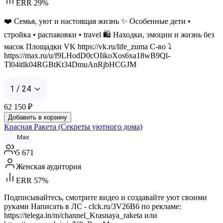
ERR 29%
❤️ Семья, уют и настоящая жизнь ✨ Особенные дети •
стройка • распаковки • travel 🛍️ Находки, эмоции и жизнь без
масок Площадки VK https://vk.ru/life_zuma С-во ⤵️
https://max.ru/u/f9LHodD0cOIikoXos6xa18wB9Ql-
Tl04itlk04RGBtKt34DmuAnRjbHCGJM
1 / 24
62 150
₽
Добавить в корзину
Красная Ракета (Секреты уютного дома)
Max
5 671
Женская аудитория
ERR 57%
Подписывайтесь, смотрите видео и создавайте уют своими
руками Написать в ЛС - clck.ru/3V26B6 по рекламе:
https://telega.in/m/channel_Krasnaya_raketa или