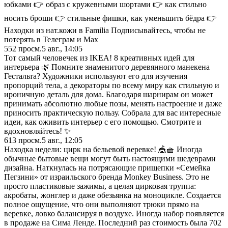
юбками 👉 образ с кружевными шортами 👉 как стильно
носить броши 👉 стильные фишки, как уменьшить бёдра 👉
Находки из нат.кожи в Familia Подписывайтесь, чтобы не
потерять в Телеграм и Мах
552
просм.
5 авг., 14:05
Тот самый человечек из IKEA! 8 креативных идей для
интерьера 🌿 Помните знаменитого деревянного манекена
Гестальта? Художники используют его для изучения
пропорций тела, а декораторы по всему миру как стильную и
ироничную деталь для дома. Благодаря шарнирам он может
принимать абсолютно любые позы, менять настроение и даже
приносить практическую пользу. Собрала для вас интересные
идеи, как оживить интерьер с его помощью. Смотрите и
вдохновляйтесь! ✨
613
просм.
5 авг., 12:05
Находка недели: цирк на бельевой веревке! 🎪🧺 Иногда
обычные бытовые вещи могут быть настоящими шедеврами
дизайна. Наткнулась на потрясающие прищепки «Семейка
Пегзини» от израильского бренда Monkey Business. Это не
просто пластиковые зажимы, а целая цирковая труппа:
акробаты, жонглер и даже обезьянка на моноцикле. Создается
полное ощущение, что они выполняют трюки прямо на
веревке, ловко балансируя в воздухе. Иногда набор появляется
в продаже на Сима Ленде. Последний раз стоимость была 702