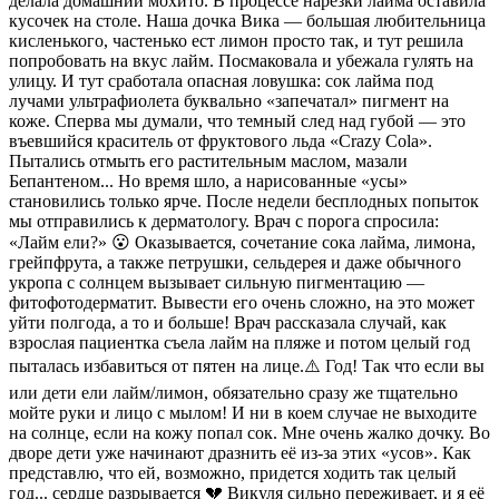
делала домашний мохито. В процессе нарезки лайма оставила
кусочек на столе. Наша дочка Вика — большая любительница
кисленького, частенько ест лимон просто так, и тут решила
попробовать на вкус лайм. Посмаковала и убежала гулять на
улицу. И тут сработала опасная ловушка: сок лайма под
лучами ультрафиолета буквально «запечатал» пигмент на
коже. Сперва мы думали, что темный след над губой — это
въевшийся краситель от фруктового льда «Crazy Cola».
Пытались отмыть его растительным маслом, мазали
Бепантеном... Но время шло, а нарисованные «усы»
становились только ярче. После недели бесплодных попыток
мы отправились к дерматологу. Врач с порога спросила:
«Лайм ели?» 😮 Оказывается, сочетание сока лайма, лимона,
грейпфрута, а также петрушки, сельдерея и даже обычного
укропа с солнцем вызывает сильную пигментацию —
фитофотодерматит. Вывести его очень сложно, на это может
уйти полгода, а то и больше! Врач рассказала случай, как
взрослая пациентка съела лайм на пляже и потом целый год
пыталась избавиться от пятен на лице.⚠️ Год! Так что если вы
или дети ели лайм/лимон, обязательно сразу же тщательно
мойте руки и лицо с мылом! И ни в коем случае не выходите
на солнце, если на кожу попал сок. Мне очень жалко дочку. Во
дворе дети уже начинают дразнить её из-за этих «усов». Как
представлю, что ей, возможно, придется ходить так целый
год... сердце разрывается 💔 Викуля сильно переживает, и я её