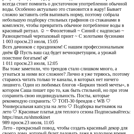
всегда стоит помнить о достаточном употреблении обычной
воды. Особенно актуально это становится в жару! Бывает
сложно заставить себя выпивать норму, поэтому собрала
небольшую подборку стильных графинов со стаканами в
комплекте, чтобы превратить обычное потребление воды в
красивый ритуал. ☺️ ~ Фиолетовый ~ Синий с надписью ~
Разноцветный черепаховый принт ~ С золотыми бусинами
1 003
просм.
23 июля, 15:05
Всех дачников с праздником! С нашим профессиональным
днём 😄 Пусть ваш сад будет вечноцветущим, а урожай
поистине богатым! 🌿
1 011
просм.
23 июля, 12:05
Вы тоже заметили, что трендов стало слишком много, а
угнаться за ними все сложнее? Лично я уже теряюсь, поэтому
стараюсь читать только те каналы, в которых нет ничего
лишнего. Один из любимых блогов «Биркин твоей мечты», в
котором Саша пишет про то, как быть стильной, но при этом
сохранить свою индивидуальность. Посты, которые
рекомендую сохранить: 🤍 ТОП-30 брендов с WB 🤍
Универсальная капсула на лето 🤍 Подборка вьетнамок на
лето 🤍 Красивые платья для теплого сезона Подписывайтесь:
https://max.ru/shmotkinet
989
просм.
23 июля, 11:05
Лето - прекрасный повод, чтобы создать красивый декор для
своего дома, который будет радовать даже в холодное время