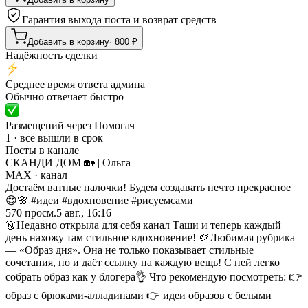
Гарантия выхода поста и возврат средств
Добавить в корзину
·
800
₽
Надёжность сделки
Среднее время ответа админа
Обычно отвечает быстро
Размещений через Помогач
1 · все вышли в срок
Посты в канале
СКАНДИ ДОМ 🏡 | Ольга
MAX
· канал
Достаём ватные палочки! Будем создавать нечто прекрасное
😍🌸 #идеи #вдохновение #рисуемсами
570
просм.
5 авг., 16:16
👗Недавно открыла для себя канал Таши и теперь каждый
день нахожу там стильное вдохновение! 🎨Любимая рубрика
— «Образ дня». Она не только показывает стильные
сочетания, но и даёт ссылку на каждую вещь! С ней легко
собрать образ как у блогера👌 Что рекомендую посмотреть: 👉
образ с брюками-алладинами 👉 идеи образов с белыми