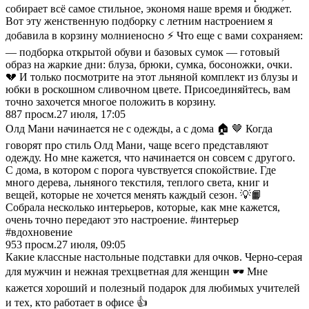
собирает всё самое стильное, экономя наше время и бюджет.
Вот эту женственную подборку с летним настроением я
добавила в корзину молниеносно ⚡️ Что еще с вами сохраняем:
— подборка открытой обуви и базовых сумок — готовый
образ на жаркие дни: блуза, брюки, сумка, босоножки, очки.
💔 И только посмотрите на этот льняной комплект из блузы и
юбки в роскошном сливочном цвете. Присоединяйтесь, вам
точно захочется многое положить в корзину.
887
просм.
27 июля, 17:05
Олд Мани начинается не с одежды, а с дома 🏠 🤎 Когда
говорят про стиль Олд Мани, чаще всего представляют
одежду. Но мне кажется, что начинается он совсем с другого.
С дома, в котором с порога чувствуется спокойствие. Где
много дерева, льняного текстиля, теплого света, книг и
вещей, которые не хочется менять каждый сезон. 💡📙
Собрала несколько интерьеров, которые, как мне кажется,
очень точно передают это настроение. #интерьер
#вдохновение
953
просм.
27 июля, 09:05
Какие классные настольные подставки для очков. Черно-серая
для мужчин и нежная трехцветная для женщин 🕶️ Мне
кажется хороший и полезный подарок для любимых учителей
и тех, кто работает в офисе 👍