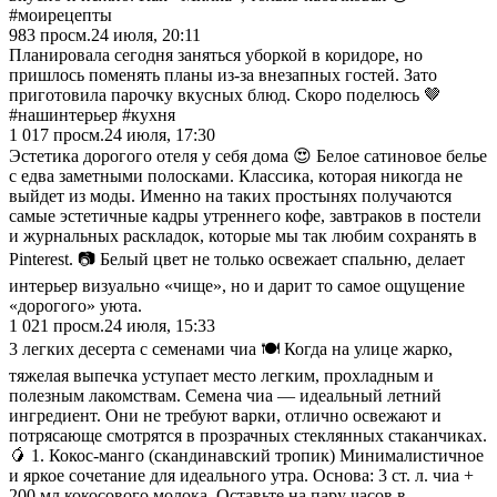
#моирецепты
983
просм.
24 июля, 20:11
Планировала сегодня заняться уборкой в коридоре, но
пришлось поменять планы из-за внезапных гостей. Зато
приготовила парочку вкусных блюд. Скоро поделюсь 🤎
#нашинтерьер #кухня
1 017
просм.
24 июля, 17:30
Эстетика дорогого отеля у себя дома 😍 Белое сатиновое белье
с едва заметными полосками. Классика, которая никогда не
выйдет из моды. Именно на таких простынях получаются
самые эстетичные кадры утреннего кофе, завтраков в постели
и журнальных раскладок, которые мы так любим сохранять в
Pinterest. 📷 Белый цвет не только освежает спальню, делает
интерьер визуально «чище», но и дарит то самое ощущение
«дорогого» уюта.
1 021
просм.
24 июля, 15:33
3 легких десерта с семенами чиа 🍽️ Когда на улице жарко,
тяжелая выпечка уступает место легким, прохладным и
полезным лакомствам. Семена чиа — идеальный летний
ингредиент. Они не требуют варки, отлично освежают и
потрясающе смотрятся в прозрачных стеклянных стаканчиках.
🥭 1. Кокос-манго (скандинавский тропик) Минималистичное
и яркое сочетание для идеального утра. Основа: 3 ст. л. чиа +
200 мл кокосового молока. Оставьте на пару часов в