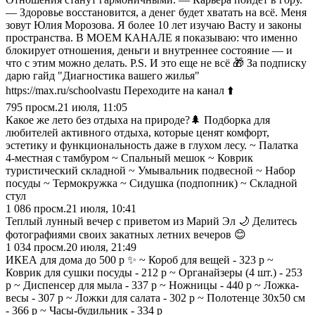
— Здоровье восстановится, а денег будет хватать на всё. Меня
зовут Юлия Морозова. Я более 10 лет изучаю Васту и законы
пространства. В МОЕМ КАНАЛЕ я показываю: что именно
блокирует отношения, деньги и внутреннее состояние — и
что с этим можно делать. P.S. И это еще не всё 🎁 За подписку
дарю гайд "Диагностика вашего жилья"
https://max.ru/schoolvastu Переходите на канал ⬆️
795
просм.
21 июля, 11:05
Какое же лето без отдыха на природе?🌲 Подборка для
любителей активного отдыха, которые ценят комфорт,
эстетику и функциональность даже в глухом лесу. ~ Палатка
4-местная с тамбуром ~ Спальный мешок ~ Коврик
туристический складной ~ Умывальник подвесной ~ Набор
посуды ~ Термокружка ~ Сидушка (подпопник) ~ Складной
стул
1 086
просм.
21 июля, 10:41
Теплый лунный вечер с приветом из Марий Эл 🌙 Делитесь
фотографиями своих закатных летних вечеров 😊
1 034
просм.
20 июля, 21:49
ИКЕА для дома до 500 р ✨ ~ Короб для вещей - 323 р ~
Коврик для сушки посуды - 212 р ~ Органайзеры (4 шт.) - 253
р ~ Диспенсер для мыла - 337 р ~ Ножницы - 440 р ~ Ложка-
весы - 307 р ~ Ложки для салата - 302 р ~ Полотенце 30х50 см
- 366 р ~ Часы-будильник - 334 р