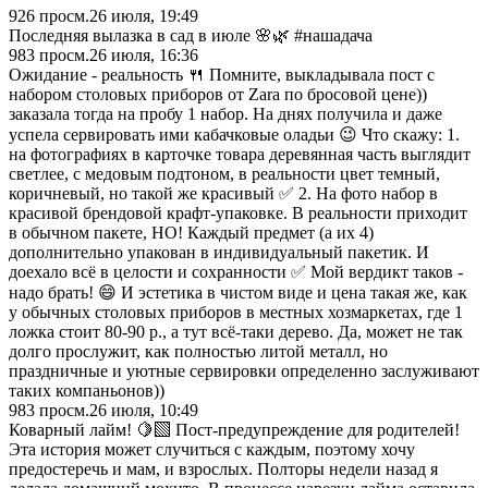
926
просм.
26 июля, 19:49
Последняя вылазка в сад в июле 🌸🌿 #нашадача
983
просм.
26 июля, 16:36
Ожидание - реальность 🍴 Помните, выкладывала пост с
набором столовых приборов от Zara по бросовой цене))
заказала тогда на пробу 1 набор. На днях получила и даже
успела сервировать ими кабачковые оладьи 😉 Что скажу: 1.
на фотографиях в карточке товара деревянная часть выглядит
светлее, с медовым подтоном, в реальности цвет темный,
коричневый, но такой же красивый ✅ 2. На фото набор в
красивой брендовой крафт-упаковке. В реальности приходит
в обычном пакете, НО! Каждый предмет (а их 4)
дополнительно упакован в индивидуальный пакетик. И
доехало всё в целости и сохранности ✅ Мой вердикт таков -
надо брать! 😄 И эстетика в чистом виде и цена такая же, как
у обычных столовых приборов в местных хозмаркетах, где 1
ложка стоит 80-90 р., а тут всё-таки дерево. Да, может не так
долго прослужит, как полностью литой металл, но
праздничные и уютные сервировки определенно заслуживают
таких компаньонов))
983
просм.
26 июля, 10:49
Коварный лайм! 🍋‍🟩 Пост-предупреждение для родителей!
Эта история может случиться с каждым, поэтому хочу
предостеречь и мам, и взрослых. Полторы недели назад я