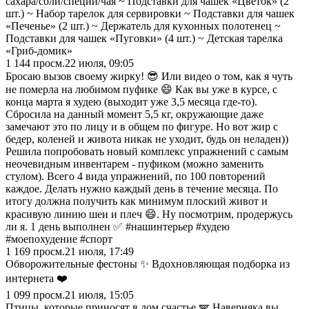
сахара/соли/специй/чая ~ Подставки для чашек «Цветок» (2
шт.) ~ Набор тарелок для сервировки ~ Подставки для чашек
«Печенье» (2 шт.) ~ Держатель для кухонных полотенец ~
Подставки для чашек «Пуговки» (4 шт.) ~ Детская тарелка
«Гриб-домик»
1 144
просм.
22 июля, 09:05
Бросаю вызов своему жирку! 😎 Или видео о том, как я чуть
не померла на любимом пуфике 😄 Как вы уже в курсе, с
конца марта я худею (выходит уже 3,5 месяца где-то).
Сбросила на данный момент 5,5 кг, окружающие даже
замечают это по лицу и в общем по фигуре. Но вот жир с
бедер, коленей и живота никак не уходит, будь он неладен))
Решила попробовать новый комплекс упражнений с самым
неочевидным инвентарем - пуфиком (можно заменить
стулом). Всего 4 вида упражнений, по 100 повторений
каждое. Делать нужно каждый день в течение месяца. По
итогу должна получить как минимум плоский живот и
красивую линию шеи и плеч 😄. Ну посмотрим, продержусь
ли я. 1 день выполнен ✅ #нашинтерьер #худею
#моепохудение #спорт
1 169
просм.
21 июля, 17:49
Обворожительные фестоны ✨ Вдохновляющая подборка из
интернета ❤️
1 099
просм.
21 июля, 15:05
Птицы, которые приносят в дом счастье 🪽 Наверняка вы