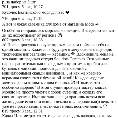
р. за набор из 5 шт.
701
просм.
5 авг., 10:27
Кусочек Балтийского моря для вас ❤️
716
просм.
4 авг., 11:12
А вот и яркая керамика для дома от магазина Modi ☀️
Особенно понравилась морская коллекция. Интересно зависит
ли их ассортимент от региона 🤔
807
просм.
3 авг., 18:36
💭 После прогулок по сувенирным лавкам поймала себя на
одной мысли… Кажется, в будущем я хочу освоить ещё одно
творческое направление — керамику. 🤎 Вдохновила меня на
это калининградская студия Souldots Ceramics. Эти чайные
пары с растительными и ягодными принтами, пробки для
бутылок с чайками, подносы для благовоний с
миниатюрными сканди домиками… И как же красиво
керамика сочетается с бумажной лозой! Каждое изделие
хочется рассматривать снова и снова. 🥰 И знаете, что
особенно здорово? В этой студии проводят мастер-классы.
Можно не просто увезти с собой сувенир, а создать его
своими руками. Именно такие вещи хранишь потом всю
жизнь, даже если они вышли немного… неровными)) ведь это
уже не просто вещь, а частичка теплых воспоминаний. 🤍
819
просм.
3 авг., 12:51
Канал Не в метрах счастье — ваша кладезь находок, если вы