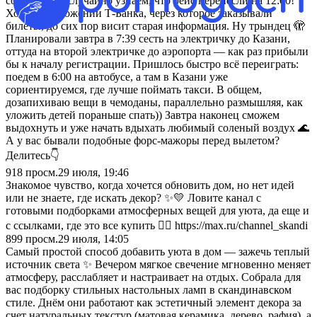
совершенно случайно узнаем, что рейс перенесли на 12:00!
Хотя в приложении Т-Банка, через которое заказывали
билеты, до сих пор висит старая информация. Ну трындец 🫣
Планировали завтра в 7:39 сесть на электричку до Казани,
оттуда на второй электричке до аэропорта — как раз прибыли
бы к началу регистрации. Пришлось быстро всё переиграть:
поедем в 6:00 на автобусе, а там в Казани уже
сориентируемся, где лучше поймать такси. В общем,
дозапихиваю вещи в чемоданы, параллельно размышляя, как
уложить детей пораньше спать)) Завтра наконец сможем
выдохнуть и уже начать вдыхать любимый соленый воздух 🌊
А у вас бывали подобные форс-мажоры перед вылетом?
Делитесь👇
918
просм.
29 июля, 19:46
Знакомое чувство, когда хочется обновить дом, но нет идей
или не знаете, где искать декор? ✨💛 Ловите канал с
готовыми подборками атмосферных вещей для уюта, да еще и
с ссылками, где это все купить 👇🏻 https://max.ru/channel_skandi
899
просм.
29 июля, 14:05
Самый простой способ добавить уюта в дом — зажечь теплый
источник света ✨ Вечером мягкое свечение мгновенно меняет
атмосферу, расслабляет и настраивает на отдых. Собрала для
вас подборку стильных настольных ламп в скандинавском
стиле. Днём они работают как эстетичный элемент декора за
счет натуральных текстур (матовая керамика, дерево, рафия), а