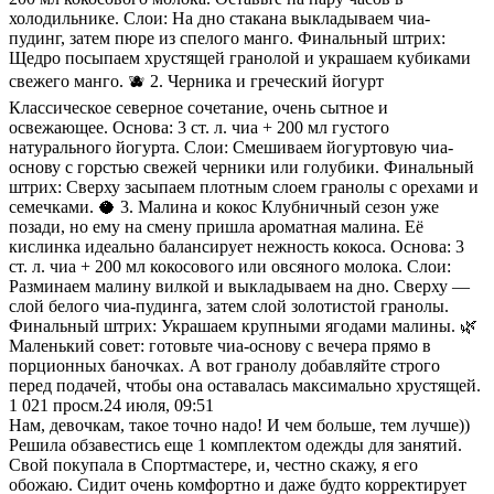
холодильнике. Слои: На дно стакана выкладываем чиа-
пудинг, затем пюре из спелого манго. Финальный штрих:
Щедро посыпаем хрустящей гранолой и украшаем кубиками
свежего манго. 🫐 2. Черника и греческий йогурт
Классическое северное сочетание, очень сытное и
освежающее. Основа: 3 ст. л. чиа + 200 мл густого
натурального йогурта. Слои: Смешиваем йогуртовую чиа-
основу с горстью свежей черники или голубики. Финальный
штрих: Сверху засыпаем плотным слоем гранолы с орехами и
семечками. 🥥 3. Малина и кокос Клубничный сезон уже
позади, но ему на смену пришла ароматная малина. Её
кислинка идеально балансирует нежность кокоса. Основа: 3
ст. л. чиа + 200 мл кокосового или овсяного молока. Слои:
Разминаем малину вилкой и выкладываем на дно. Сверху —
слой белого чиа-пудинга, затем слой золотистой гранолы.
Финальный штрих: Украшаем крупными ягодами малины. 🌿
Маленький совет: готовьте чиа-основу с вечера прямо в
порционных баночках. А вот гранолу добавляйте строго
перед подачей, чтобы она оставалась максимально хрустящей.
1 021
просм.
24 июля, 09:51
Нам, девочкам, такое точно надо! И чем больше, тем лучше))
Решила обзавестись еще 1 комплектом одежды для занятий.
Свой покупала в Спортмастере, и, честно скажу, я его
обожаю. Сидит очень комфортно и даже будто корректирует