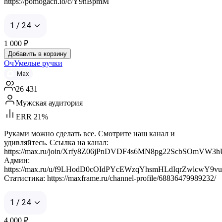
https://pomogach.io/c/Y9nBpmM
1 / 24
1 000
₽
Добавить в корзину
ОчУмелые ручки
Max
26 431
Мужская аудитория
ERR 21%
Руками можно сделать все. Смотрите наш канал и
удивляйтесь. Ссылка на канал:
https://max.ru/join/Xrfy8Z06jPnDVDF4s6MN8pg22ScbSOmVW3
Админ:
https://max.ru/u/f9LHodD0cOIdPYcEWzqYhsmHLdIqrZwlcwY9v
Статистика: https://maxframe.ru/channel-profile/68836479989232/
1 / 24
4 000
₽