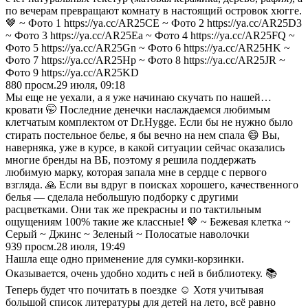
по вечерам превращают комнату в настоящий островок хюгге.
🤎 ~ Фото 1 https://ya.cc/AR25CE ~ Фото 2 https://ya.cc/AR25D3
~ Фото 3 https://ya.cc/AR25Ea ~ Фото 4 https://ya.cc/AR25FQ ~
Фото 5 https://ya.cc/AR25Gn ~ Фото 6 https://ya.cc/AR25HK ~
Фото 7 https://ya.cc/AR25Hp ~ Фото 8 https://ya.cc/AR25JR ~
Фото 9 https://ya.cc/AR25KD
880
просм.
29 июля, 09:18
Мы еще не уехали, а я уже начинаю скучать по нашей…
кровати 🤭 Последние денечки наслаждаемся любимым
клетчатым комплектом от Dr.Hygge. Если бы не нужно было
стирать постельное белье, я бы вечно на нем спала 😄 Вы,
наверняка, уже в курсе, в какой ситуации сейчас оказались
многие бренды на ВБ, поэтому я решила поддержать
любимую марку, которая запала мне в сердце с первого
взгляда. 🙏 Если вы вдруг в поисках хорошего, качественного
белья — сделала небольшую подборку с другими
расцветками. Они так же прекрасны и по тактильным
ощущениям 100% такие же классные! 🤎 ~ Бежевая клетка ~
Серый ~ Джинс ~ Зеленый ~ Полосатые наволочки
939
просм.
28 июля, 19:49
Нашла еще одно применение для сумки-корзинки.
Оказывается, очень удобно ходить с ней в библиотеку. 📚
Теперь будет что почитать в поездке ☺️ Хотя учитывая
большой список литературы для детей на лето, всё равно