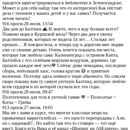
придется зарегистрироваться в библиотеке в Зеленоградске.
Может и для себя найду там что-то интересное) Как обстоят
дела с чтением у ваших детей и у вас самих? Получается
летом читать?
916
просм.
28 июля, 13:54
Два дня до Балтики 🌊 И знаете, чего я жду больше всего?
Помимо моря и Куршской косы? Через два дня я увижу
родственников, которых не видела 14 лет… Столько лет
прошло… Я повзрослела, и теперь еду к дорогим мне людям
уже со своими детьми. Очень хочется показать им места,
которые так любила сама: Калининград с островом Канта,
Балтийск с его солёным морским воздухом, деревню, где
прошло каждое моё лето🤎 Сейчас дома чемоданы, последние
сборы, небольшой хаос, голова кругом 😄 и приятное
волнение. Поэтому здесь немного тише обычного. Но совсем
скоро покажу вам ту самую уютную Балтику, которую люблю
всем сердцем и по которой скучала все эти годы.
956
просм.
28 июля, 09:47
Полотенчики для тела в уютной гамме 🤎 ~ Полосатые ~
Киты ~ Грибы
913
просм.
27 июля, 19:05
Мы же с вами в курсе, что многие классные вещи на
привычных маркетплейсах — это просто перепродажа с Али,
но с наценкой?.. Но найти там что-то стоящее — тот ещё
квест. Благо есть Вика и её канал «Шопинг на AliExpress», она