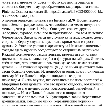
живете в панельке 🤍 Здесь — фото крутых переделок и
советы по бюджетному преображению квартиры в эстетике
Pinterest Ссылка на канал 👇🏻 https://max.ru/id780534066600_biz
835
просм.
2 авг., 14:05
5 причин однажды приехать на Балтику 🌊🤎 После первого
дня в Зеленоградске поняла, что люблю это место ничуть не
меньше, чем раньше. 1. Море Оно здесь совсем другое.
Холодное, суровое, немного неприступное. Это вам не тёплое
Чёрное море. Здесь хочется не столько купаться, сколько долго
сидеть на берегу, слушать шум волн, крики чаек и просто
думать. 2. Уютные улочки и архитектура Нежные сливочные
фасады здесь чудесно соседствуют со старинным кирпичом.
Каждый дом хочется рассматривать, замечая двери, ставни,
цветы на окнах, кованые гербы и фигурки на заборах. Ловишь
себя на том, что начинаешь замечать даже самые маленькие
детали. 3. Балтийские крендели 🥨 Да, за ними действительно
стоят большие очереди. И, попробовав один, сразу понимаешь
почему. Мы с Пашей выбрали миндальные, дети — с
шоколадом. Очень вкусно, все остались в полном восторге! 4.
Марципан Если думаете, что это просто сладость, обязательно
попробуйте его именно здесь. Классический, запечённый, в
шоколаде... Нам с Пашей больше всего понравился
запечённый с апельсином. 5. Сувенирные лавки Деревянные
домики-маяки, смешные чайки, керамические морячки-
толстячки, уютные мелочи для дома... Настоящий сканди-рай