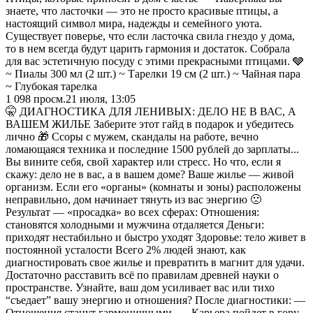
знаете, что ласточки — это не просто красивые птицы, а
настоящий символ мира, надежды и семейного уюта.
Существует поверье, что если ласточка свила гнездо у дома,
то в нем всегда будут царить гармония и достаток. Собрала
для вас эстетичную посуду с этими прекрасными птицами. 🩶
~ Пиалы 300 мл (2 шт.) ~ Тарелки 19 см (2 шт.) ~ Чайная пара
~ Глубокая тарелка
1 098
просм.
21 июля, 13:05
🤫 ДИАГНОСТИКА ДЛЯ ЛЕНИВЫХ: ДЕЛО НЕ В ВАС, А
ВАШЕМ ЖИЛЬЕ Заберите этот гайд в подарок и убедитесь
лично 🎁 Ссоры с мужем, скандалы на работе, вечно
ломающаяся техника и последние 1500 рублей до зарплаты...
Вы вините себя, свой характер или стресс. Но что, если я
скажу: дело не в вас, а в вашем доме? Ваше жилье — живой
организм. Если его «органы» (комнаты и зоны) расположены
неправильно, дом начинает тянуть из вас энергию 🙁
Результат — «просадка» во всех сферах: Отношения:
становятся холодными и мужчина отдаляется Деньги:
приходят нестабильно и быстро уходят Здоровье: тело живет в
постоянной усталости Всего 2% людей знают, как
диагностировать свое жилье и превратить в магнит для удачи.
Достаточно расставить всё по правилам древней науки о
пространстве. Узнайте, ваш дом усиливает вас или тихо
“съедает” вашу энергию и отношения? После диагностики: —
Отношения станут гармоничными. — Карьера пойдет в гору.