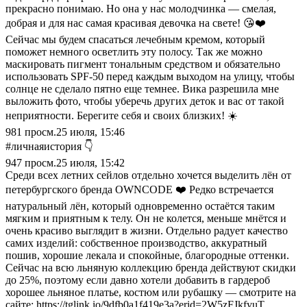
прекрасно понимаю. Но она у нас молодчинка — смелая,
добрая и для нас самая красивая девочка на свете! 😘❤️
Сейчас мы будем спасаться лечебным кремом, который
поможет немного осветлить эту полосу. Так же можно
маскировать пигмент тональным средством и обязательно
использовать SPF-50 перед каждым выходом на улицу, чтобы
солнце не сделало пятно еще темнее. Вика разрешила мне
выложить фото, чтобы уберечь других деток и вас от такой
неприятности. Берегите себя и своих близких! ☀️
981
просм.
25 июля, 15:46
#личнаяистория 👇
947
просм.
25 июля, 15:42
Среди всех летних сейлов отдельно хочется выделить лён от
петербургского бренда OWNCODE ❤️ Редко встречается
натуральный лён, который одновременно остаётся таким
мягким и приятным к телу. Он не колется, меньше мнётся и
очень красиво выглядит в жизни. Отдельно радует качество
самих изделий: собственное производство, аккуратный
пошив, хорошие лекала и спокойные, благородные оттенки.
Сейчас на всю льняную коллекцию бренда действуют скидки
до 25%, поэтому если давно хотели добавить в гардероб
хорошее льняное платье, костюм или рубашку — смотрите на
сайте: https://tglink.io/9dfb0a1f419e3a?erid=2W5zFJkfyuT