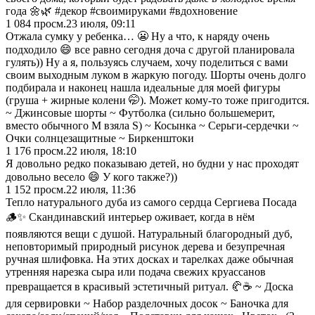
года 🌼🌿 #декор #своимируками #вдохновение
1 084
просм.
23 июля, 09:11
Отжала сумку у ребенка… 😬 Ну а что, к наряду очень
подходило 😄 все равно сегодня доча с другой планировала
гулять)) Ну а я, пользуясь случаем, хочу поделиться с вами
своим выходным луком в жаркую погоду. Шорты очень долго
подбирала и наконец нашла идеальные для моей фигуры
(груша + жирные колени 🤭). Может кому-то тоже пригодится.
~ Джинсовые шорты ~ Футболка (сильно большемерит,
вместо обычного М взяла S) ~ Косынка ~ Серьги-сердечки ~
Очки солнцезащитные ~ Биркенштоки
1 176
просм.
22 июля, 18:10
Я довольно редко показываю детей, но будни у нас проходят
довольно весело 😄 У кого также?))
1 152
просм.
22 июля, 11:36
Тепло натурального дуба из самого сердца Сергиева Посада
🪵✨ Скандинавский интерьер оживает, когда в нём
появляются вещи с душой. Натуральный благородный дуб,
неповторимый природный рисунок дерева и безупречная
ручная шлифовка. На этих досках и тарелках даже обычная
утренняя нарезка сыра или подача свежих круассанов
превращается в красивый эстетичный ритуал. 🥐☕️ ~ Доска
для сервировки ~ Набор разделочных досок ~ Баночка для