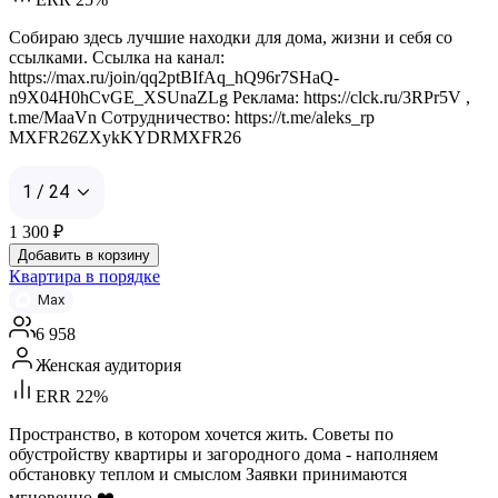
Собираю здесь лучшие находки для дома, жизни и себя со
ссылками. Ссылка на канал:
https://max.ru/join/qq2ptBIfAq_hQ96r7SHaQ-
n9X04H0hCvGE_XSUnaZLg Реклама: https://clck.ru/3RPr5V ,
t.me/MaaVn Сотрудничество: https://t.me/aleks_rp
MXFR26ZXykKYDRMXFR26
1 / 24
1 300
₽
Добавить в корзину
Квартира в порядке
Max
6 958
Женская аудитория
ERR 22%
Пространство, в котором хочется жить. Советы по
обустройству квартиры и загородного дома - наполняем
обстановку теплом и смыслом Заявки принимаются
мгновенно ❤️