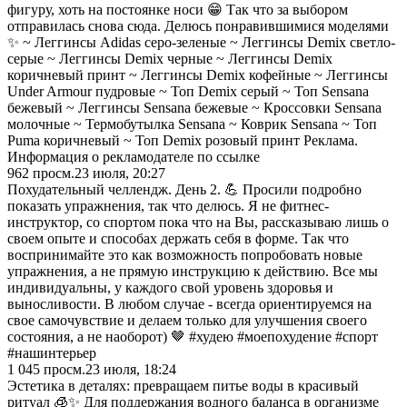
фигуру, хоть на постоянке носи 😁 Так что за выбором
отправилась снова сюда. Делюсь понравившимися моделями
✨ ~ Леггинсы Adidas серо-зеленые ~ Леггинсы Demix светло-
серые ~ Леггинсы Demix черные ~ Леггинсы Demix
коричневый принт ~ Леггинсы Demix кофейные ~ Леггинсы
Under Armour пудровые ~ Топ Demix серый ~ Топ Sensana
бежевый ~ Леггинсы Sensana бежевые ~ Кроссовки Sensana
молочные ~ Термобутылка Sensana ~ Коврик Sensana ~ Топ
Puma коричневый ~ Топ Demix розовый принт Реклама.
Информация о рекламодателе по ссылке
962
просм.
23 июля, 20:27
Похудательный челлендж. День 2. 💪 Просили подробно
показать упражнения, так что делюсь. Я не фитнес-
инструктор, со спортом пока что на Вы, рассказываю лишь о
своем опыте и способах держать себя в форме. Так что
воспринимайте это как возможность попробовать новые
упражнения, а не прямую инструкцию к действию. Все мы
индивидуальны, у каждого свой уровень здоровья и
выносливости. В любом случае - всегда ориентируемся на
свое самочувствие и делаем только для улучшения своего
состояния, а не наоборот) 🤎 #худею #моепохудение #спорт
#нашинтерьер
1 045
просм.
23 июля, 18:24
Эстетика в деталях: превращаем питье воды в красивый
ритуал 🧊✨ Для поддержания водного баланса в организме