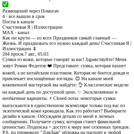
Размещений через Помогач
4 · все вышли в срок
Посты в канале
Счастливая Я | Иллюстрации
MAX
· канал
Как ни крути — из всех Праздников самый главный —
Жизнь. И праздновать его нужно каждый день! Счастливая Я |
Иллюстрации 🌷
204
просм.
7 авг., 05:03
Сумки из кожи, которые говорят за вас! Здравствуйте! Меня
зовут Роман Федотов ❤️ Представьте: сумка, которая пахнет
кожей, а не китайским пластиком. Которая не боится дождя и
привлекает восхищённые взгляды. 😊 На канале моей
кожевенной мастерской вы найдёте: 👌 Классические модели
на каждый день по доступной цене. ✨ Эксклюзивные и
необычные варианты. ⚡ Closed-лоты: некоторые сумки
выпускаются в единственном экземпляре только под вас из
экзотической кожи крокодила. Как это работает? Выбираете
дизайн в канале. Обсуждаем детали со мной в личных
сообщениях. Получаете сумку, которая станет фамильной
ценностью. Подписка = доступ к миру вне сезонных трендов.
P.S. по промокоду "ДляДам" обложка на паспорт к любой