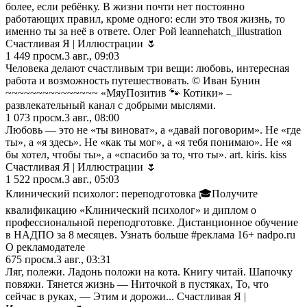
более, если ребёнку. В жизни почти нет постоянно
работающих правил, кроме одного: если это твоя жизнь, то
именно ты за неё в ответе. Олег Рой leannehatch_illustration
Счастливая Я | Иллюстрации 🌷
1 449
просм.
3 авг., 09:03
Человека делают счастливым три вещи: любовь, интересная
работа и возможность путешествовать. © Иван Бунин
~~~~~~~~~~~~~~~ «МяуПозитив 🐾 Котики» –
развлекательный канал с добрыми мыслями.
1 073
просм.
3 авг., 08:00
Любовь — это не «ты виноват», а «давай поговорим». Не «где
ты», а «я здесь». Не «как ты мог», а «я тебя понимаю». Не «я
бы хотел, чтобы ты», а «спасибо за то, что ты». art. kiris. kiss
Счастливая Я | Иллюстрации 🌷
1 522
просм.
3 авг., 05:03
Клинический психолог: переподготовка 🎓Получите
квалификацию «Клинический психолог» и диплом о
профессиональной переподготовке. Дистанционное обучение
в НАДПО за 8 месяцев. Узнать больше #реклама 16+ nadpo.ru
О рекламодателе
675
просм.
3 авг., 03:31
Ляг, полежи. Ладонь положи на кота. Книгу читай. Шапочку
повяжи. Тянется жизнь — Ниточкой в пустяках, То, что
сейчас в руках, — Этим и дорожи... Счастливая Я |