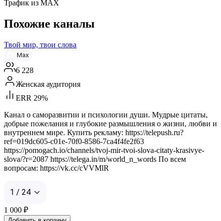
Трафик из МАХ
Похожие каналы
Твой мир, твои слова
Max
6 228
Женская аудитория
ERR 29%
Канал о саморазвитии и психологии души. Мудрые цитаты,
добрые пожелания и глубокие размышления о жизни, любви и
внутреннем мире. Купить рекламу: https://telepush.ru?
ref=019dc605-c01e-70f0-8586-7ca4f4fe2f63
https://pomogach.io/channels/tvoj-mir-tvoi-slova-citaty-krasivye-
slova/?r=2087 https://telega.in/m/world_n_words По всем
вопросам: https://vk.cc/cVVMlR
1 / 24
1 000
₽
Добавить в корзину