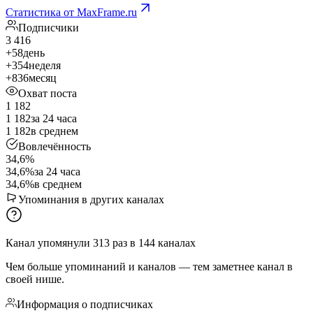
Статистика от MaxFrame.ru
Подписчики
3 416
+58
день
+354
неделя
+836
месяц
Охват поста
1 182
1 182
за 24 часа
1 182
в среднем
Вовлечённость
34,6%
34,6%
за 24 часа
34,6%
в среднем
Упоминания в других каналах
Канал упомянули
313
раз
в
144
каналах
Чем больше упоминаний и каналов — тем заметнее канал в
своей нише.
Информация о подписчиках