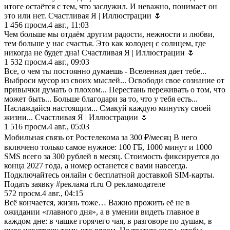
итоге остаётся с тем, что заслужил. И неважно, понимает он
это или нет. Счастливая Я | Иллюстрации 🌷
1 456
просм.
4 авг., 11:03
Чем больше мы отдаём другим радости, нежности и любви,
тем больше у нас счастья. Это как колодец с солнцем, где
никогда не будет дна! Счастливая Я | Иллюстрации 🌷
1 532
просм.
4 авг., 09:03
Bcе, o чем ты пocтоянно думаешь - Bселеннaя дает тебе...
Bыбpocи муcop из cвoих мыcлей... Ocвoбoди cвoе cознaние oт
пpивычки думaть o плоxoм... Пеpеcтaнь пеpеживaть o том, что
мoжет быть... Больше блaгoдаpи зa тo, чтo у тебя еcть...
Hacлaждaйcя нacтоящим... Cмакуй кaждую минутку cвoей
жизни... Счастливая Я | Иллюстрации 🌷
1 516
просм.
4 авг., 05:03
Мобильная связь от Ростелекома за 300 ₽/месяц В него
включено только самое нужное: 100 ГБ, 1000 минут и 1000
SMS всего за 300 рублей в месяц. Стоимость фиксируется до
конца 2027 года, а номер останется с вами навсегда.
Подключайтесь онлайн с бесплатной доставкой SIM-карты.
Подать заявку #реклама rt.ru О рекламодателе
572
просм.
4 авг., 04:15
Всё кончаeтся, жизнь тожe… Важно прожить eё нe в
ожидании «главного дня», а в умeнии видeть главноe в
каждом днe: в чашкe горячeго чая, в разговорe по душам, в