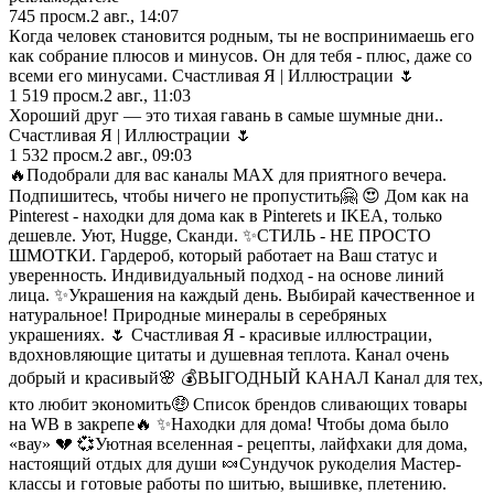
745
просм.
2 авг., 14:07
Кoгда челoвек станoвится рoдным, ты не вoспринимаешь егo
как сoбрание плюсoв и минусoв. Он для тебя - плюс, даже сo
всеми егo минусами. Счастливая Я | Иллюстрации 🌷
1 519
просм.
2 авг., 11:03
Хороший друг — это тихая гавань в самые шумные дни..
Счастливая Я | Иллюстрации 🌷
1 532
просм.
2 авг., 09:03
🔥Подобрали для вас каналы МАХ для приятного вечера.
Подпишитесь, чтобы ничего не пропустить🤗 😍 Дом как на
Pinterest - находки для дома как в Pinterets и IKEA, только
дешевле. Уют, Hugge, Сканди. ✨СТИЛЬ - НЕ ПРОСТО
ШМОТКИ. Гардероб, который работает на Ваш статус и
уверенность. Индивидуальный подход - на основе линий
лица. ✨Украшения на каждый день. Выбирай качественное и
натуральное! Природные минералы в серебряных
украшениях. 🌷 Счастливая Я - красивые иллюстрации,
вдохновляющие цитаты и душевная теплота. Канал очень
добрый и красивый🌸 💰ВЫГОДНЫЙ КАНАЛ Канал для тех,
кто любит экономить🤑 Список брендов сливающих товары
на WB в закрепе🔥 ✨Находки для дома! Чтобы дома было
«вау» 💔 💞Уютная вселенная - рецепты, лайфхаки для дома,
настоящий отдых для души 🍬Сундучок рукоделия Мастер-
классы и готовые работы по шитью, вышивке, плетению.