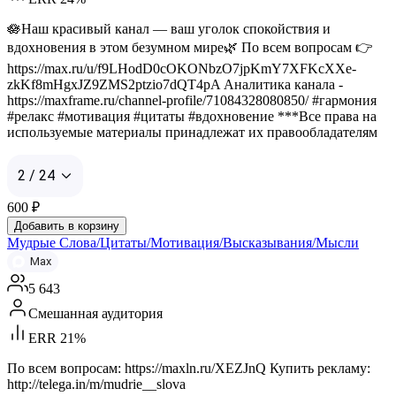
🪷Наш красивый канал — ваш уголок спокойствия и
вдохновения в этом безумном мире🌿 По всем вопросам 👉
https://max.ru/u/f9LHodD0cOKONbzO7jpKmY7XFKcXXe-
zkKf8mHgxJZ9ZMS2ptzio7dQT4pA Аналитика канала -
https://maxframe.ru/channel-profile/71084328080850/ #гармония
#релакс #мотивация #цитаты #вдохновение ***Все права на
используемые материалы принадлежат их правообладателям
2 / 24
600
₽
Добавить в корзину
Мудрые Слова/Цитаты/Мотивация/Высказывания/Мысли
Max
5 643
Смешанная аудитория
ERR 21%
По всем вопросам: https://maxln.ru/XEZJnQ Купить рекламу:
http://telega.in/m/mudrie__slova