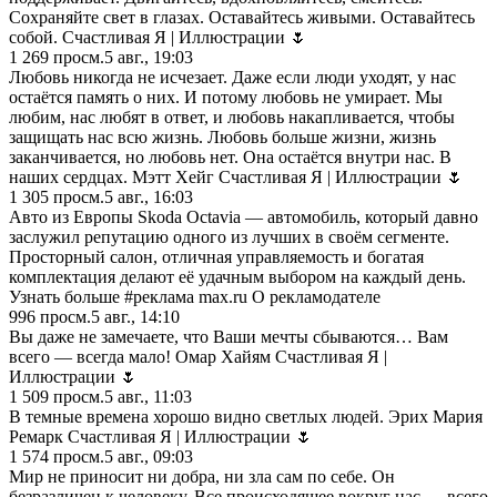
Сохраняйте свет в глазах. Оставайтесь живыми. Оставайтесь
собой. Счастливая Я | Иллюстрации 🌷
1 269
просм.
5 авг., 19:03
Любовь никогда не исчезает. Даже если люди уходят, у нас
остаётся память о них. И потому любовь не умирает. Мы
любим, нас любят в ответ, и любовь накапливается, чтобы
защищать нас всю жизнь. Любовь больше жизни, жизнь
заканчивается, но любовь нет. Она остаётся внутри нас. В
наших сердцах. Мэтт Хейг Счастливая Я | Иллюстрации 🌷
1 305
просм.
5 авг., 16:03
Авто из Европы Skoda Octavia — автомобиль, который давно
заслужил репутацию одного из лучших в своём сегменте.
Просторный салон, отличная управляемость и богатая
комплектация делают её удачным выбором на каждый день.
Узнать больше #реклама max.ru О рекламодателе
996
просм.
5 авг., 14:10
Вы даже не замечаете, что Ваши мечты сбываются… Вам
всего — всегда мало! Омар Хайям Счастливая Я |
Иллюстрации 🌷
1 509
просм.
5 авг., 11:03
В темные времена хорошо видно светлых людей. Эрих Мария
Ремарк Счастливая Я | Иллюстрации 🌷
1 574
просм.
5 авг., 09:03
Мир не приносит ни добра, ни зла сам по себе. Он
безразличен к человеку. Все происходящее вокруг нас — всего