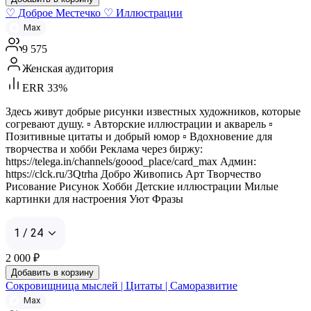
♡ Доброе Местечко ♡ Иллюстрации
Max
9 575
Женская аудитория
ERR 33%
Здесь живут добрые рисунки известных художников, которые
согревают душу. ▫︎ Авторские иллюстрации и акварель ▫︎
Позитивные цитаты и добрый юмор ▫︎ Вдохновение для
творчества и хобби Реклама через биржу:
https://telega.in/channels/goood_place/card_max Админ:
https://clck.ru/3Qtrha Добро Живопись Арт Творчество
Рисование Рисунок Хобби Детские иллюстрации Милые
картинки для настроения Уют Фразы
1 / 24
2 000
₽
Добавить в корзину
Сокровищница мыслей | Цитаты | Саморазвитие
Max