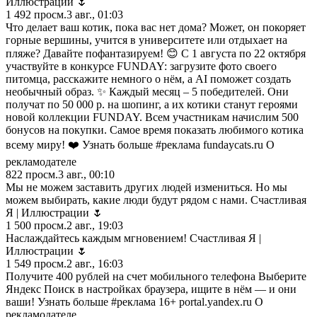
Иллюстрации 🌷
1 492
просм.
3 авг., 01:03
Что делает ваш котик, пока вас нет дома? Может, он покоряет
горные вершины, учится в университете или отдыхает на
пляже? Давайте пофантазируем! 😊 С 1 августа по 22 октября
участвуйте в конкурсе FUNDAY: загрузите фото своего
питомца, расскажите немного о нём, а AI поможет создать
необычный образ. ✨ Каждый месяц – 5 победителей. Они
получат по 50 000 р. на шопинг, а их котики станут героями
новой коллекции FUNDAY. Всем участникам начислим 500
бонусов на покупки. Самое время показать любимого котика
всему миру! ❤️ Узнать больше #реклама fundaycats.ru О
рекламодателе
822
просм.
3 авг., 00:10
Мы не можем заставить других людей измениться. Но мы
можем выбирать, какие люди будут рядом с нами. Счастливая
Я | Иллюстрации 🌷
1 500
просм.
2 авг., 19:03
Наслаждайтесь каждым мгновением! Счастливая Я |
Иллюстрации 🌷
1 549
просм.
2 авг., 16:03
Получите 400 рублей на счет мобильного телефона Выберите
Яндекс Поиск в настройках браузера, ищите в нём — и они
ваши! Узнать больше #реклама 16+ portal.yandex.ru О
рекламодателе