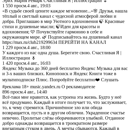
Эрих Мария Ремарк Счастливая Я | Иллюстрации 🌷
1 550
просм.
4 авг., 19:03
«В судьбе своей цените каждое мгновение...»🌸 Друзья, нашла
тёплый и светлый канал с чудесной атмосферой любви и
добра. Приглашаю в мир Уютного вдохновения 🍃 Красивые
стихи и душевные мысли; 🍃Идеи для красоты и
вдохновения; 🩷 Почувствуйте гармонию в себе и
окружающем мире. 🌿 Подписывайтесь на душевный канал
https://max.ru/club219299634 ПЕРЕЙТИ НА КАНАЛ
1 229
просм.
4 авг., 18:00
У каждого из нас одна душа. Берегите свою. Счастливая Я |
Иллюстрации 🌷
1 420
просм.
4 авг., 16:03
Яндекс Музыка до 360 дней бесплатно Яндекс Музыка для вас
и 3-х ваших близких. Кинопоиск и Яндекс Книги тоже в
мультиподписке Плюс. Попробуйте бесплатно❤️ Слушать
#реклама 18+ music.yandex.ru О рекламодателе
896
просм.
4 авг., 14:40
Всё-таки мне нравится, как устроена эта жизнь. Будто у неё
всё продумано. Каждый в итоге пoлучает то, что заслуживает,
то, к чему стремится. Причинённое зло или обида
вoзвращается, пусть и в другом обличии. Украденное счастье
невечно. Пролитые слёзы обopачиваются улыбкой. Отданное
добро однажды возвращается в троекратном размере
внезапным стуком в дверь. А мечты сбываются. Каждый в