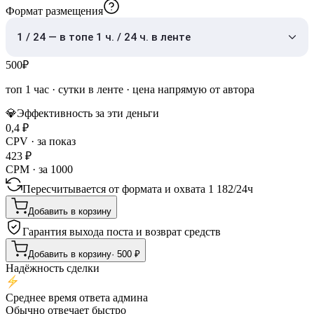
Формат размещения
1 / 24 — в топе 1 ч. / 24 ч. в ленте
500
₽
топ 1 час
·
сутки в ленте
· цена напрямую от автора
💎
Эффективность за эти деньги
0,4
₽
CPV · за показ
423
₽
CPM · за 1000
Пересчитывается от формата и охвата
1 182
/
24ч
Добавить в корзину
Гарантия выхода поста и возврат средств
Добавить в корзину
·
500
₽
Надёжность сделки
Среднее время ответа админа
Обычно отвечает быстро