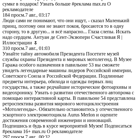
сумке в подарок! Узнать больше #реклама max.ru О
рекламодателе
184
просм.
7 авг., 03:17
Люди сами не понимают, что они ищут, - сказал Маленький
принц, поэтому они не знают покоя, бросаются то в одну
сторону, то в другую... и всё напрасно... Глаза слепы. Искать
надо сердцем. Антуан де Сент-Экзюпери Счастливая Я |
Иллюстрации 🌷
310
просм.
7 авг., 01:03
Узнайте тайну автомобиля Президента Посетите музей
службы охраны Президента и мировых мотолегенд. В Музее
Гаража особого назначения в павильоне 53 вы сможете
увидеть легендарные машины лидеров Российской империи,
Советского Союза и Российской Федерации. Подлинные
предметы интерьера, обихода и одежды первых лиц
государства, а также редчайшие исторические фотоархивы и
видеохронику. Узнать о развитии отечественного автопрома с
помощью интерактивной карты. В павильоне 54 представлена
ретроспектива развития мирового мотоциклостроения
«Мотолегенды». Обязательно остановитесь у отечественного
эскортного электромотоцикла Aurus Merlon и оцените
достижения современной инженерии и инноваций.
Подпишись и будь в курсе мероприятий Музея! Подписаться
#реклама 16+ max.ru О рекламодателе
297
просм.
7 авг., 00:32