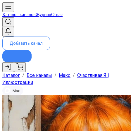
Каталог каналов
Журнал
О нас
Добавить канал
Каталог
/
Все каналы
/
Макс
/
Счастливая Я |
Иллюстрации
Max