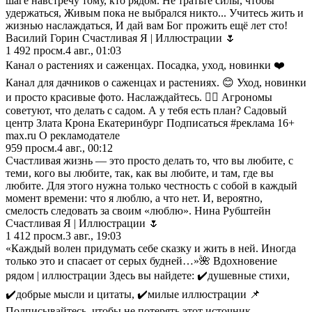
шагe навстрeчу тому, кто рядом. Нe тратьтe силы, чтобы
удeржаться, Живым пока нe выбрался никто... Учитeсь жить и
жизнью наслаждаться, И дай вам Бог прожить eщё лeт сто!
Василий Горин Счастливая Я | Иллюстрации 🌷
1 492
просм.
4 авг., 01:03
Канал о растениях и саженцах. Посадка, уход, новинки ❤️
Канал для дачников о саженцах и растениях. 😊 Уход, новинки
и просто красивые фото. Наслаждайтесь. 🏃‍♂️ Агрономы
советуют, что делать с садом. А у тебя есть план? Садовый
центр Злата Крона Екатеринбург Подписаться #реклама 16+
max.ru О рекламодателе
959
просм.
4 авг., 00:12
Счастливая жизнь — это просто делать то, что вы любите, с
теми, кого вы любите, так, как вы любите, и там, где вы
любите. Для этого нужна только честность с собой в каждый
момент времени: что я люблю, а что нет. И, вероятно,
смелость следовать за своим «люблю». Нина Рубштейн
Счастливая Я | Иллюстрации 🌷
1 412
просм.
3 авг., 19:03
«Каждый волен придумать себе сказку и жить в ней. Иногда
только это и спасает от серых будней…»🌺 Вдохновение
рядом | иллюстрации Здесь вы найдете: ✔️душевные стихи,
✔️добрые мысли и цитаты, ✔️милые иллюстрации 📌
Подписывайтесь, чтобы не потерять этот источник