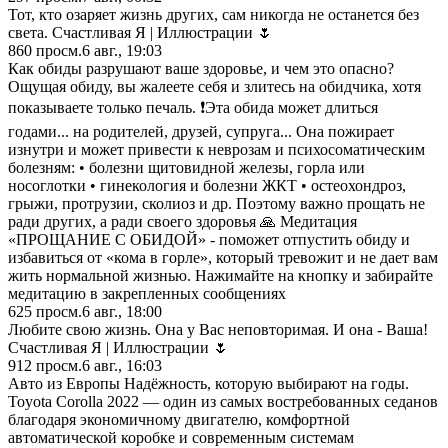
Тот, кто озаряет жизнь других, сам никогда не останется без
света. Счастливая Я | Иллюстрации 🌷
860
просм.
6 авг., 19:03
Как обиды разрушают ваше здоровье, и чем это опасно?
Ощущая обиду, вы жалеете себя и злитесь на обидчика, хотя
показываете только печаль. ❗️Эта обида может длиться
годами... на родителей, друзей, супруга... Она пожирает
изнутри и может привести к неврозам и психосоматическим
болезням: • болезни щитовидной железы, горла или
носоглотки • гинекология и болезни ЖКТ • остеохондроз,
грыжи, протрузии, сколиоз и др. Поэтому важно прощать не
ради других, а ради своего здоровья 🙏 Медитация
«ПРОЩАНИЕ С ОБИДОЙ» - поможет отпустить обиду и
избавиться от «кома в горле», который тревожит и не дает вам
жить нормальной жизнью. Нажимайте на кнопку и забирайте
медитацию в закрепленных сообщениях
625
просм.
6 авг., 18:00
Любите свою жизнь. Она у Вас неповторимая. И она - Ваша!
Счастливая Я | Иллюстрации 🌷
912
просм.
6 авг., 16:03
Авто из Европы Надёжность, которую выбирают на годы.
Toyota Corolla 2022 — один из самых востребованных седанов
благодаря экономичному двигателю, комфортной
автоматической коробке и современным системам