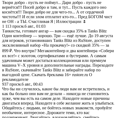
Твори добро - пусть не поймут... Дари добро - пусть не
вернётся!!! Посей добро и там, и тут... Пусть каждого оно
коснётся!!! Твори добро не для чего-то... А от сердечной
чистоты!!! И если злом отплатит кто-то... Пред БОГОМ чист
не ОН - а ТЫ. Счастливая Я | Иллюстрации 🌷
1 113
просм.
6 авг., 01:03
Танкисты, готовьте ангар — вам скидка 35% в Tanks Blitz
Один контейнер — хорошо. Три — ещё лучше. До 19 августа
для игроков, установивших Tanks Blitz из RuStore, доступен
эксклюзивный набор «На прокачку!» со скидкой 35% — за
899 ₽. Что внутри? Мегаконтейнер и два контейнера «Собери
их все!» с золотом, сертификатами и бустерами. А самым
удачливым может достаться коллекционная или премиум
машина V–X уровня и дополнительные награды. Переходите
в RuStore, скачивайте Tanks Blitz и забирайте набор по
выгодной цене. Скачать #реклама 16+ rustore.ru О
рекламодателе
937
просм.
6 авг., 00:43
Что бы ни случилось, какие бы люди вам не встретились, и
как бы больно они вам не делали – никогда не становитесь
хуже, чем вы есть на самом деле. Находите новые причины
двигаться вперед. Находите в себе желание жить и улыбаться.
Общайтесь с людьми, не бойтесь новых знакомств, пробуйте
необычное, интересное. Дорожите теми, кто вас
поддерживает. Двигайтесь, вдохновляйтесь, смейтесь.