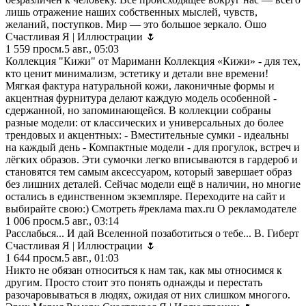
лишь отражение наших собственных мыслей, чувств,
желаний, поступков. Мир — это большое зеркало. Ошо
Счастливая Я | Иллюстрации 🌷
1 559
просм.
5 авг., 05:03
Коллекция "Кижи" от Мариманн Коллекция «Кижи» - для тех,
кто ценит минимализм, эстетику и детали вне времени!
Мягкая фактура натуральной кожи, лаконичные формы и
акцентная фурнитура делают каждую модель особенной -
сдержанной, но запоминающейся. В коллекции собраны
разные модели: от классических и универсальных до более
трендовых и акцентных: - Вместительные сумки - идеальны
на каждый день - Компактные модели - для прогулок, встреч и
лёгких образов. Эти сумочки легко вписываются в гардероб и
становятся тем самым аксессуаром, который завершает образ
без лишних деталей. Сейчас модели ещё в наличии, но многие
остались в единственном экземпляре. Переходите на сайт и
выбирайте свою:) Смотреть #реклама max.ru О рекламодателе
1 006
просм.
5 авг., 03:14
Расслабься... И дай Вселенной позаботиться о тебе... В. Гиберт
Счастливая Я | Иллюстрации 🌷
1 644
просм.
5 авг., 01:03
Никто не обязан относиться к нам так, как мы относимся к
другим. Просто стоит это понять однажды и перестать
разочаровываться в людях, ожидая от них слишком многого.