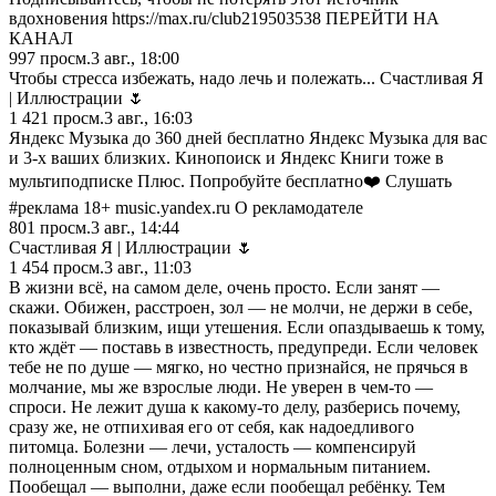
вдохновения https://max.ru/club219503538 ПЕРЕЙТИ НА
КАНАЛ
997
просм.
3 авг., 18:00
Чтобы стрессa избежать, надо лечь и полежать... Счастливая Я
| Иллюстрации 🌷
1 421
просм.
3 авг., 16:03
Яндекс Музыка до 360 дней бесплатно Яндекс Музыка для вас
и 3-х ваших близких. Кинопоиск и Яндекс Книги тоже в
мультиподписке Плюс. Попробуйте бесплатно❤️ Слушать
#реклама 18+ music.yandex.ru О рекламодателе
801
просм.
3 авг., 14:44
Счастливая Я | Иллюстрации 🌷
1 454
просм.
3 авг., 11:03
В жизни всё, на самом деле, очень просто. Если занят —
скажи. Обижен, расстроен, зол — не молчи, не держи в себе,
показывай близким, ищи утешения. Если опаздываешь к тому,
кто ждёт — поставь в известность, предупреди. Если человек
тебе не по душе — мягко, но честно признайся, не прячься в
молчание, мы же взрослые люди. Не уверен в чем-то —
спроси. Не лежит душа к какому-то делу, разберись почему,
сразу же, не отпихивая его от себя, как надоедливого
питомца. Болезни — лечи, усталость — компенсируй
полноценным сном, отдыхом и нормальным питанием.
Пообещал — выполни, даже если пообещал ребёнку. Тем