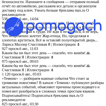
безопасности. Напишите в сообщения — отправим полный
отчёт по автомобилю, расскажем все детали и организуем
доставку под ключ. Узнать больше #реклама max.ru О
рекламодателе
538
просм.
6 авг., 14:04
Коль счастья хочешь — ничего не жди, И ни на что особо не
надейся... Лучи пробились — благодарно грейся Подарок
дали — прижимай к груди. Не жди и не надейся, и не верь,
Что непременно залетит Жар-птица, Но, продолжая в
хлопотах крутиться, Всё ж оставляй полуоткрытой дверь...
️Лариса Миллер Счастливая Я | Иллюстрации 🌷
927
просм.
6 авг., 11:03
Каким бы ни был этот день — спасибо, что живём! 🙏
Счастливая Я | Иллюстрации 🌷
975
просм.
6 авг., 09:03
Каким бы ни был этот день — спасибо, что живём! 🙏
Счастливая Я | Иллюстрации 🌷
1 120
просм.
6 авг., 05:03
«Темник» — разбираем важные события Что стоит за
громкими новостями? В канале «Темник» публикуют разборы
актуальных событий, объясняют причины происходящего и
помогают разобраться в сложных темах простым языком.
Подписывайтесь! Подписаться #реклама max.ru О
рекламодателе
825
просм.
6 авг., 03:30