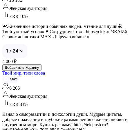
25 182
Женская аудитория
ERR 10%
🦋Жизненные истории обычных людей. Чтение для души🦋
Твой уютный уголок ♥️ Сотрудничество - https://clck.ru/3RAtZ6
Сервис аналитики MAX - https://maxframe.ru
1 / 24
4 000
₽
Добавить в корзину
Твой мир, твои слова
Max
6 266
Женская аудитория
ERR 31%
Канал о саморазвитии и психологии души. Мудрые цитаты,
добрые пожелания и глубокие размышления о жизни, любви и
внутреннем мире. Купить рекламу: https://telepush.ru?
ref=019dc605-c01e-70f0-8586-7ca4f4fe2f63