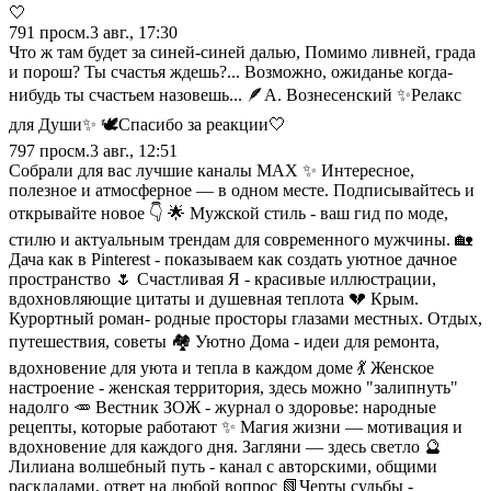
🤍
791
просм.
3 авг., 17:30
Что ж там будет за синей-синей далью, Помимо ливней, града
и порош? Ты счастья ждешь?... Возможно, ожиданье когда-
нибудь ты счастьем назовешь... 🪶А. Вознесенский ✨Релакс
для Души✨ 🕊️Спасибо за реакции🤍
797
просм.
3 авг., 12:51
Собрали для вас лучшие каналы МАХ ✨ Интересное,
полезное и атмосферное — в одном месте. Подписывайтесь и
открывайте новое 👇 🌟 Мужской стиль - ваш гид по моде,
стилю и актуальным трендам для современного мужчины. 🏡
Дача как в Pinterest - показываем как создать уютное дачное
пространство 🌷 Счастливая Я - красивые иллюстрации,
вдохновляющие цитаты и душевная теплота 💔 Крым.
Курортный роман- родные просторы глазами местных. Отдых,
путешествия, советы 🏘️ Уютно Дома - идеи для ремонта,
вдохновение для уюта и тепла в каждом доме 💃 Женское
настроение - женская территория, здесь можно "залипнуть"
надолго 🥕 Вестник ЗОЖ - журнал о здоровье: народные
рецепты, которые работают ✨ Магия жизни — мотивация и
вдохновение для каждого дня. Загляни — здесь светло 🔮
Лилиана волшебный путь - канал с авторскими, общими
раскладами, ответ на любой вопрос 📗Черты судьбы -