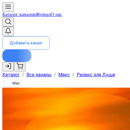
Каталог каналов
Журнал
О нас
Добавить канал
Каталог
/
Все каналы
/
Макс
/
Релакс для Души
Max