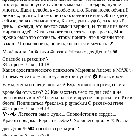
что страшно не успеть. Любимым быть - подарок, лучше
многих, Дарить любовь - особое тепло. Когда после объятий
нежных, долгих На сердце так особенно светло. Жить здесь,
сейчас, ловя свои моменты, Благодарить судьбу за каждый
день. Пожалуй, это вектор самый верный, И лучшая из всех
мирских идей. Жизнь скоротечна, это так прекрасно, Мне
нужно было это осознать, Чтобы понять, что в жизни этой
важно, Чтобы любить, ценить, бороться и мечтать. 🪶
Малёнкина Эн #стихи #поэзия ✨Релакс для Души✨ 🕊️
Спасибо за реакции🤍
395
просм.
7 авг., 10:18
Канал архетипического психолога Марияны Анаэль в MAX ✨
Почему «всё нормально», а внутри пусто? 🏠 Кто я, кроме
мамы, жены и специалиста? ⚡ Куда уходит энергия, если я
вроде бы отдыхаю? 😊 Как захотеть чего-то для себя и не
чувствовать вину? Ответы на эти и другие вопросы читайте в
блоге! Подписаться #реклама p.tgtrack.ru О рекламодателе
402
просм.
7 авг., 09:13
🍃🌼🍃 Легкости вам в душе... Спокойствия в сердце...
Красоты рядом... Берегите себя🙏 Хорошего дня! ☀️ ✨Релакс
для Души✨ 🕊️Спасибо за реакции🤍
468
просм.
7 авг., 07:48