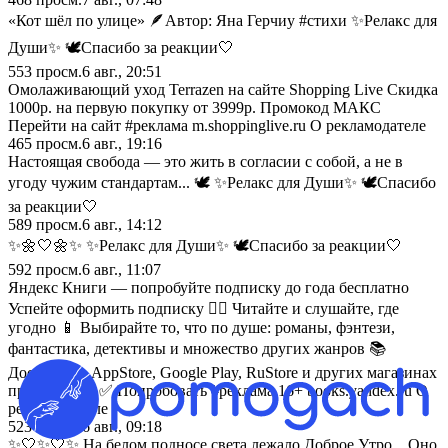
«Кот шёл по улице» 🪶Автор: Яна Герчиу #стихи ✨Релакс для
Души✨ 🕊️Спасибо за реакции🤍
553
просм.
6 авг., 20:51
Омолаживающий уход Terrazen на сайте Shopping Live Скидка
1000р. на первую покупку от 3999р. Промокод МАКС
Перейти на сайт #реклама m.shoppinglive.ru О рекламодателе
465
просм.
6 авг., 19:16
Настоящая свобода — это жить в согласии с собой, а не в
угоду чужим стандартам... 🕊️ ✨Релакс для Души✨ 🕊️Спасибо
за реакции🤍
589
просм.
6 авг., 14:12
✨🌼🤍🌼✨ ✨Релакс для Души✨ 🕊️Спасибо за реакции🤍
592
просм.
6 авг., 11:07
Яндекс Книги — попробуйте подписку до года бесплатно
Успейте оформить подписку 🏃‍♂️ Читайте и слушайте, где
угодно 📱 Выбирайте то, что по душе: романы, фэнтези,
фантастика, детективы и множество других жанров 📚
Доступно в AppStore, Google Play, RuStore и других магазинах
приложений ✅ Попробовать #реклама 16+ books.yandex.ru О
рекламодателе
523
просм.
6 авг., 09:18
✨🤍✨🤍✨ На белом подносе света лежало Доброе Утро... Оно