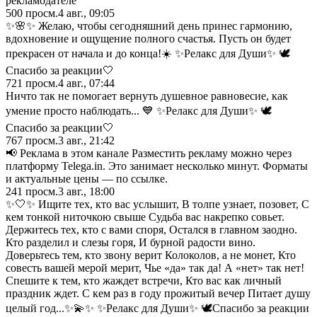
рекламодателе
500
просм.
4 авг., 09:05
✨🌸✨ Желаю, чтобы сегодняшний день принес гармонию,
вдохновение и ощущение полного счастья. Пусть он будет
прекрасен от начала и до конца!☀️ ✨Релакс для Души✨ 🕊️
Спасибо за реакции🤍
721
просм.
4 авг., 07:44
Ничто так не помогает вернуть душевное равновесие, как
умение просто наблюдать... 💙 ✨Релакс для Души✨ 🕊️
Спасибо за реакции🤍
767
просм.
3 авг., 21:42
📢 Реклама в этом канале Разместить рекламу можно через
платформу Telega.in. Это занимает несколько минут. Форматы
и актуальные цены — по ссылке.
241
просм.
3 авг., 18:00
✨🤍✨ Ищите тех, кто вас услышит, В толпе узнает, позовет, С
кем тонкой ниточкою свыше Судьба вас накрепко совьет.
Держитесь тех, кто с вами споря, Остался в главном заодно.
Кто разделил и слезы горя, И бурной радости вино.
Доверьтесь тем, кто звону верит Колоколов, а не монет, Кто
совесть вашей мерой мерит, Чье «да» так да! А «нет» так нет!
Спешите к тем, кто жаждет встречи, Кто вас как личный
праздник ждет. С кем раз в году прожитый вечер Питает душу
целый год...✨💫✨ ✨Релакс для Души✨ 🕊️Спасибо за реакции