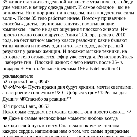
35 живот стал жить отдельной жизнью: с утра ничего, к обеду
уже мешает, к вечеру одежда давит. И самое обидное - вы не
виноваты. Ни в порциях, ни в сладком, ни в «недостатке силы
воли». После 35 тело работает иначе. Поэтому привычные
способы - диеты, групповые занятия, изматывающие
комплексы - часто не дают ощущения плоского живота. Им
просто нужно совсем другое. Алиса Тейлор, тренер с 2010
года, на бесплатном мастер-классе разложит, какие бывают
типы живота и почему один и тот же подход даёт разный
результат у разных женщин. И покажет мягкие техники, на
которые тело отзывается. Эфир уже сегодня. Регистрируйтесь
- заберёте гид «Плоский живот: с чего начать после 35» в
подарок ⚡ Узнать больше #реклама 16+ alisateilor-fit.ru О
рекламодателе
525
просм.
1 авг., 09:47
🍃🌼🍃🌼🍃 Пусть краски дня будут яркими, мечты светлыми,
а настроение солнечным!🌞 С Добрым утром! ✨Релакс для
Души✨ 🕊️Спасибо за реакции🤍
874
просм.
1 авг., 06:53
Некоторым сердцам не нужны слова... они просто сияют... 🤍
❤️ Даже в самые неспокойные моменты любовь всегда
находит свой путь к свету. Она нежно окружает теплом
каждое сердце, напоминая нам о том, что самые прекрасные
отношения никогда не исчезают — они просто сияют ярче со