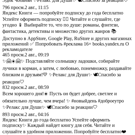
Эдик Чобанян ✨Релакс для Души✨ 🕊️Спасибо за реакции🤍
796
просм.
2 авг., 11:15
Яндекс Книги — попробуйте подписку до года бесплатно
Успейте оформить подписку 🏃‍♂️ Читайте и слушайте, где
угодно 📱 Выбирайте то, что по душе: романы, фэнтези,
фантастика, детективы и множество других жанров 📚
Доступно в AppStore, Google Play, RuStore и других магазинах
приложений ✅ Попробовать #реклама 16+ books.yandex.ru О
рекламодателе
465
просм.
2 авг., 09:19
✨🤗☀️🤗✨ Подставляйте солнышку ладошки, собирайте
лучики в корман, а затем, с любовью, понемножку, раздавайте
близким и друзьям!💛 ✨Релакс для Души✨ 🕊️Спасибо за
реакции🤍
832
просм.
2 авг., 08:59
Всем хорошего дня!☀️ Пусть он будет добрее, светлее и
обязательно лучше, чем вчера! ✨ #новыйдень #доброеутро
✨Релакс для Души✨ 🕊️Спасибо за реакции🤍
893
просм.
2 авг., 04:16
Яндекс Книги до года бесплатно Успейте оформить
подписку✨ Каждый найдет книгу для себя. Читайте и
слушайте в удобном приложении. Попробуйте бесплатно❤️