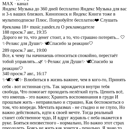
MAX
· канал
Яндекс Музыка до 360 дней бесплатно Яндекс Музыка для вас
и 3-х ваших близких. Кинопоиск и Яндекс Книги тоже в
мультиподписке Плюс. Попробуйте бесплатно❤️ Слушать
#реклама 18+ music.yandex.ru О рекламодателе
188
просм.
7 авг., 19:35
Дорого не то, что денег стоит, а то, что страшно потерять... 🤍
✨Релакс для Души✨ 🕊️Спасибо за реакции🤍
289
просм.
7 авг., 19:00
Все, к чему ты начинаешь относиться спокойно, перестаёт
тобой управлять...🌿 ✨Релакс для Души✨ 🕊️Спасибо за
реакции🤍
340
просм.
7 авг., 16:17
✨🕊️✨🕊️✨ Влюбиться в жизнь важнее, чем в кого-то, Принять
себя - вот истинная суть. Так зарождается внутри тебя
свобода, Что помогает проходить нелёгкий путь. Ценить всё,
что имеешь - это важно; Хранить воспоминания в груди И
прошлым жить - неправильно и страшно, Как беспокоиться о
том, что впереди. Мечтать вразмах - не стыдно и не глупо, Но
важно действовать, идти к своей мечте. Тогда реальный
станет собственное чудо, И вдруг журавль с неба окажется в
руке. Бояться неизвестного - нормально, Но важно этот страх
преодолеть. Боясь не жить как хочется - печально. Я знаю то,