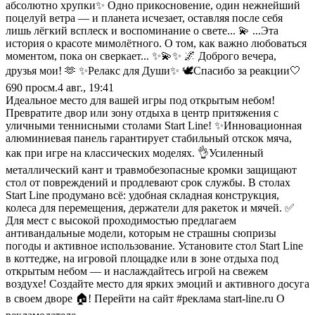
абсолютно хрупки✨ Одно прикосновение, один нежнейший
поцелуй ветра — и планета исчезает, оставляя после себя
лишь лёгкий всплеск и воспоминание о свете... 💫 ...Эта
история о красоте мимолётного. О том, как важно любоваться
моментом, пока он сверкает... ✨💫✨ 🌌 Доброго вечера,
друзья мои! 🫶 ✨Релакс для Души✨ 🕊️Спасибо за реакции🤍
690
просм.
4 авг., 19:41
Идеальное место для вашей игры под открытым небом!
Превратите двор или зону отдыха в центр притяжения с
уличными теннисными столами Start Line! ✨Инновационная
алюминиевая панель гарантирует стабильный отскок мяча,
как при игре на классических моделях. 👌Усиленный
металлический кант и травмобезопасные кромки защищают
стол от повреждений и продлевают срок службы. В столах
Start Line продумано всё: удобная складная конструкция,
колеса для перемещения, держатели для ракеток и мячей. ✅
Для мест с высокой проходимостью предлагаем
антивандальные модели, которым не страшны сюпризы
погоды и активное использование. Установите стол Start Line
в коттедже, на игровой площадке или в зоне отдыха под
открытым небом — и наслаждайтесь игрой на свежем
воздухе! Создайте место для ярких эмоций и активного досуга
в своем дворе 🏠! Перейти на сайт #реклама start-line.ru О