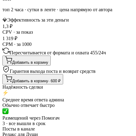
топ 2 часа
·
сутки в ленте
· цена напрямую от автора
💎
Эффективность за эти деньги
1,3
₽
CPV · за показ
1 319
₽
CPM · за 1000
Пересчитывается от формата и охвата
455
/
24ч
Добавить в корзину
Гарантия выхода поста и возврат средств
Добавить в корзину
·
600
₽
Надёжность сделки
Среднее время ответа админа
Обычно отвечает быстро
Размещений через Помогач
3 · все вышли в срок
Посты в канале
Релакс для Души