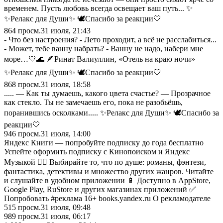
временем. Пусть любовь всегда освещает ваш путь... ✨
✨Релакс для Души✨ 🕊️Спасибо за реакции🤍
864
просм.
31 июля, 21:43
- Что без настроения? - Лето проходит, а всё не расслабиться...
- Может, тебе ванну набрать? - Ванну не надо, набери мне
море…💙🌊 🪶Ринат Валиуллин, «Отель на краю ночи»
✨Релакс для Души✨ 🕊️Спасибо за реакции🤍
868
просм.
31 июля, 18:58
..... — Как ты думаешь, какого цвета счастье? — Прозрачное
как стекло. Ты не замечаешь его, пока не разобьёшь,
поранившись осколками..... ✨Релакс для Души✨ 🕊️Спасибо за
реакции🤍
946
просм.
31 июля, 14:00
Яндекс Книги — попробуйте подписку до года бесплатно
Успейте оформить подписку с Кинопоиском и Яндекс
Музыкой 🏃‍♂️ Выбирайте то, что по душе: романы, фэнтези,
фантастика, детективы и множество других жанров. Читайте
и слушайте в удобном приложении 📱 Доступно в AppStore,
Google Play, RuStore и других магазинах приложений ✅
Попробовать #реклама 16+ books.yandex.ru О рекламодателе
515
просм.
31 июля, 09:48
989
просм.
31 июля, 06:17