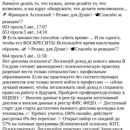
Начните делать то, что нужно, затем делайте то, что
возможно, и вы вдруг обнаружите, что делаете невозможное...
🪶 Франциск Ассизский ✨Релакс для Души✨ 🕊️Спасибо за
реакции🤍
693
просм.
5 авг., 17:07
653
просм.
5 авг., 14:10
♻️ Есть множество способов «убить время» ... И ни одного,
чтобы его ВОСКРЕСИТЬ! Используйте время наилучшим
образом...🌿 ✨Релакс для Души✨ 🕊️Спасибо за реакции🤍
664
просм.
5 авг., 11:58
Нет диплома психолога? Легализуй доход до нового закона В
Госдуме готовят законопроект: психологическую практику
разрешат вести только специалистам с профильным
образованием. Если вы практикуете без соответствующих
документов или только хотите войти в профессию — сейчас
лучший момент, чтобы легализовать свой доход и сохранить
право на работу в будущем. Пройдите профпереподготовку в
НЦРДО: ✅ Вносим данные в реестр: выдаем легитимный
диплом и вносим данные в реестр ФИС ФРДО. ✅ Доступный
старт: для старта достаточно базового диплома колледжа или
техникума. ✅ Удобно: учитесь 100% онлайн, действует
рассрочка 0% без переплат. ✨ Открыт набор со скидкой до
57% на топовые программы (Клинический психолог, КПТ,
Психосоматика). Легализуйте практику сегодня! Записаться