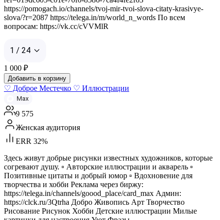
https://pomogach.io/channels/tvoj-mir-tvoi-slova-citaty-krasivye-
slova/?r=2087 https://telega.in/m/world_n_words По всем
вопросам: https://vk.cc/cVVMlR
1 / 24
1 000
₽
Добавить в корзину
♡ Доброе Местечко ♡ Иллюстрации
Max
9 575
Женская аудитория
ERR 32%
Здесь живут добрые рисунки известных художников, которые
согревают душу. ▫︎ Авторские иллюстрации и акварель ▫︎
Позитивные цитаты и добрый юмор ▫︎ Вдохновение для
творчества и хобби Реклама через биржу:
https://telega.in/channels/goood_place/card_max Админ:
https://clck.ru/3Qtrha Добро Живопись Арт Творчество
Рисование Рисунок Хобби Детские иллюстрации Милые
картинки для настроения Уют Фразы