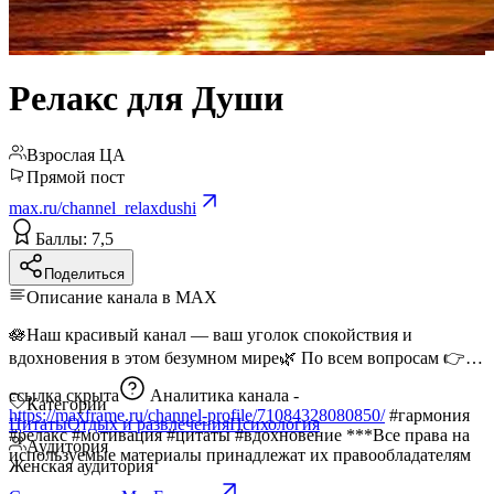
Релакс для Души
Взрослая ЦА
Прямой пост
max.ru/channel_relaxdushi
Баллы: 7,5
Поделиться
Описание канала в MAX
🪷Наш красивый канал — ваш уголок спокойствия и
вдохновения в этом безумном мире🌿 По всем вопросам 👉
ссылка скрыта
Аналитика канала -
Категории
https://maxframe.ru/channel-profile/71084328080850/
#гармония
Цитаты
Отдых и развлечения
Психология
#релакс #мотивация #цитаты #вдохновение ***Все права на
Аудитория
используемые материалы принадлежат их правообладателям
Женская аудитория