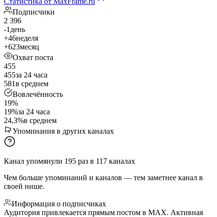
Статистика от MaxFrame.ru
Подписчики
2 396
-1
день
+46
неделя
+623
месяц
Охват поста
455
455
за 24 часа
581
в среднем
Вовлечённость
19%
19%
за 24 часа
24,3%
в среднем
Упоминания в других каналах
Канал упомянули
195
раз
в
117
каналах
Чем больше упоминаний и каналов — тем заметнее канал в
своей нише.
Информация о подписчиках
Аудитория привлекается прямым постом в МАХ. Активная