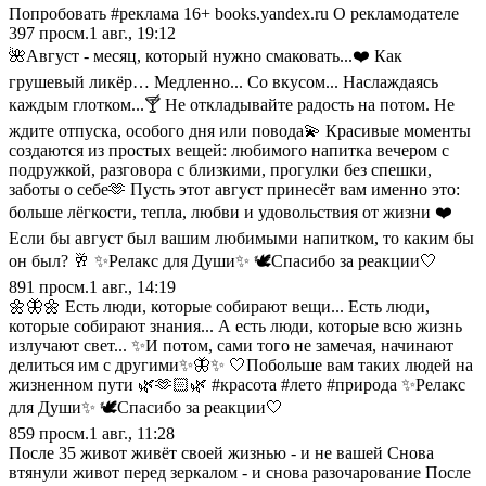
Попробовать #реклама 16+ books.yandex.ru О рекламодателе
397
просм.
1 авг., 19:12
🌺Август - месяц, который нужно смаковать...❤️ Как
грушевый ликёр… Медленно... Со вкусом... Наслаждаясь
каждым глотком...🍸 Не откладывайте радость на потом. Не
ждите отпуска, особого дня или повода💫 Красивые моменты
создаются из простых вещей: любимого напитка вечером с
подружкой, разговора с близкими, прогулки без спешки,
заботы о себе🫶 Пусть этот август принесёт вам именно это:
больше лёгкости, тепла, любви и удовольствия от жизни ❤️
Если бы август был вашим любимыми напитком, то каким бы
он был? 🥂 ✨Релакс для Души✨ 🕊️Спасибо за реакции🤍
891
просм.
1 авг., 14:19
🌼🦋🌼 Есть люди, которые собирают вещи... Есть люди,
которые собирают знания... А есть люди, которые всю жизнь
излучают свет... ✨И потом, сами того не замечая, начинают
делиться им с другими✨🦋✨ 🤍Побольше вам таких людей на
жизненном пути 🌿🫶🏻🌿 #красота #лето #природа ✨Релакс
для Души✨ 🕊️Спасибо за реакции🤍
859
просм.
1 авг., 11:28
После 35 живот живёт своей жизнью - и не вашей Снова
втянули живот перед зеркалом - и снова разочарование После