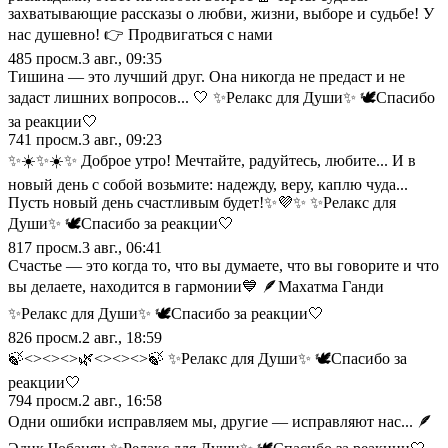
захватывающие рассказы о любви, жизни, выборе и судьбе! У
нас душевно! 👉 Продвигаться с нами
485
просм.
3 авг., 09:35
Тишина — это лучший друг. Она никогда не предаст и не
задаст лишних вопросов... 🤍 ✨Релакс для Души✨ 🕊️Спасибо
за реакции🤍
741
просм.
3 авг., 09:23
✨☀️✨☀️✨ Доброе утро! Мечтайте, радуйтесь, любите... И в
новый день с собой возьмите: надежду, веру, каплю чуда...
Пусть новый день счастливым будет!✨💜✨ ✨Релакс для
Души✨ 🕊️Спасибо за реакции🤍
817
просм.
3 авг., 06:41
Счастье — это когда то, что вы думаете, что вы говорите и что
вы делаете, находится в гармонии💙 🪶Махатма Ганди
✨Релакс для Души✨ 🕊️Спасибо за реакции🤍
826
просм.
2 авг., 18:59
🍃<><><>🌿<><><>🍃 ✨Релакс для Души✨ 🕊️Спасибо за
реакции🤍
794
просм.
2 авг., 16:58
Одни ошибки исправляем мы, другие — исправляют нас... 🪶