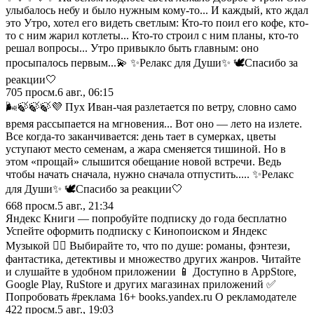
улыбалось небу и было нужным кому-то... И каждый, кто ждал
это Утро, хотел его видеть светлым: Кто-то поил его кофе, кто-
то с ним жарил котлеты... Кто-то строил с ним планы, кто-то
решал вопросы... Утро привыкло быть главным: оно
просыпалось первым...💫 ✨Релакс для Души✨ 🕊️Спасибо за
реакции🤍
705
просм.
6 авг., 06:15
🌬️🍃🍃🍃💜 Пух Иван-чая разлетается по ветру, словно само
время рассыпается на мгновения... Вот оно — лето на излете.
Все когда-то заканчивается: день тает в сумерках, цветы
уступают место семенам, а жара сменяется тишиной. Но в
этом «прощай» слышится обещание новой встречи. Ведь
чтобы начать сначала, нужно сначала отпустить..... ✨Релакс
для Души✨ 🕊️Спасибо за реакции🤍
668
просм.
5 авг., 21:34
Яндекс Книги — попробуйте подписку до года бесплатно
Успейте оформить подписку с Кинопоиском и Яндекс
Музыкой 🏃‍♂️ Выбирайте то, что по душе: романы, фэнтези,
фантастика, детективы и множество других жанров. Читайте
и слушайте в удобном приложении 📱 Доступно в AppStore,
Google Play, RuStore и других магазинах приложений ✅
Попробовать #реклама 16+ books.yandex.ru О рекламодателе
422
просм.
5 авг., 19:03