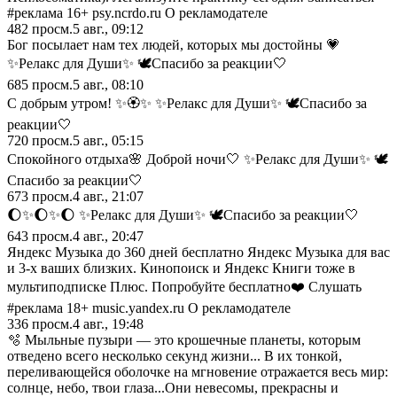
#реклама 16+ psy.ncrdo.ru О рекламодателе
482
просм.
5 авг., 09:12
Бог посылает нам тех людей, которых мы достойны 💗
✨Релакс для Души✨ 🕊️Спасибо за реакции🤍
685
просм.
5 авг., 08:10
С добрым утром! ✨🏵️✨ ✨Релакс для Души✨ 🕊️Спасибо за
реакции🤍
720
просм.
5 авг., 05:15
Спокойного отдыха🌸 Доброй ночи🤍 ✨Релакс для Души✨ 🕊️
Спасибо за реакции🤍
673
просм.
4 авг., 21:07
🌔✨🌔✨🌔 ✨Релакс для Души✨ 🕊️Спасибо за реакции🤍
643
просм.
4 авг., 20:47
Яндекс Музыка до 360 дней бесплатно Яндекс Музыка для вас
и 3-х ваших близких. Кинопоиск и Яндекс Книги тоже в
мультиподписке Плюс. Попробуйте бесплатно❤️ Слушать
#реклама 18+ music.yandex.ru О рекламодателе
336
просм.
4 авг., 19:48
🫧 Мыльные пузыри — это крошечные планеты, которым
отведено всего несколько секунд жизни... В их тонкой,
переливающейся оболочке на мгновение отражается весь мир:
солнце, небо, твои глаза...Они невесомы, прекрасны и