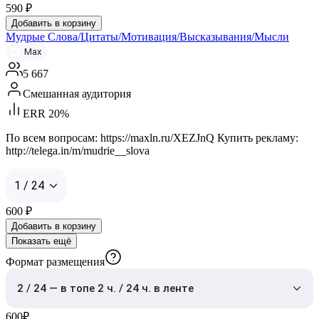
590
₽
Добавить в корзину
Мудрые Слова/Цитаты/Мотивация/Высказывания/Мысли
Max
5 667
Смешанная аудитория
ERR 20%
По всем вопросам: https://maxln.ru/XEZJnQ Купить рекламу:
http://telega.in/m/mudrie__slova
1 / 24
600
₽
Добавить в корзину
Показать ещё
Формат размещения
2 / 24 — в топе 2 ч. / 24 ч. в ленте
600
₽