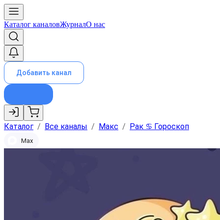
Каталог каналов
Журнал
О нас
Добавить канал
Каталог
/
Все каналы
/
Макс
/
Рак ♋︎ Гороскоп
Max