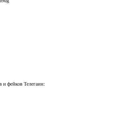
5a9ug
в и фейков Телегаин: