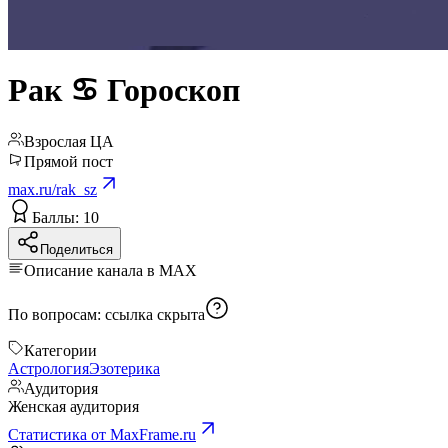
Рак ♋︎ Гороскоп
Взрослая ЦА
Прямой пост
max.ru/rak_sz
Баллы: 10
Поделиться
Описание канала в MAX
По вопросам:
ссылка скрыта
Категории
Астрология
Эзотерика
Аудитория
Женская аудитория
Статистика от MaxFrame.ru