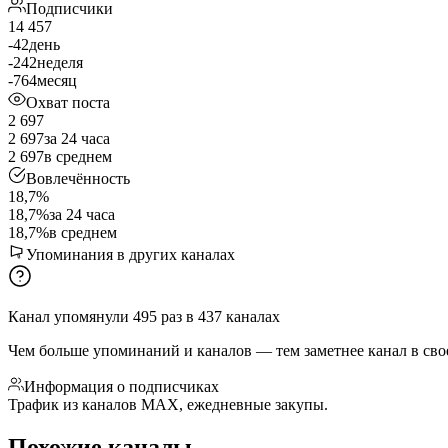
Подписчики
14 457
-42
день
-242
неделя
-764
месяц
Охват поста
2 697
2 697
за 24 часа
2 697
в среднем
Вовлечённость
18,7%
18,7%
за 24 часа
18,7%
в среднем
Упоминания в других каналах
Канал упомянули
495
раз
в
437
каналах
Чем больше упоминаний и каналов — тем заметнее канал в сво
Информация о подписчиках
Трафик из каналов МАХ, ежедневные закупы.
Похожие каналы