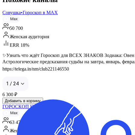
Совушка•Гороскоп в МАХ
Max
50 700
Женская аудитория
ERR 18%
✨Узнать что ждёт Гороскоп для ВСЕХ ЗНАКОВ Зодиака: Овен Те
Астрологические предсказания судьбы на завтра, январь, февра
https://telega.in/nm/club221146550
1 / 24
6 300
₽
Добавить в корзину
ГОРОСКОП НА КАЖДЫЙ ДЕНЬ
Max
63 474
Женская аудитория