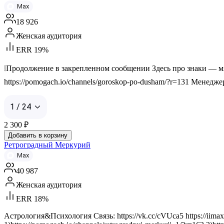
Max
18 926
Женская аудитория
ERR 19%
❕Продолжение в закрепленном сообщении Здесь про знаки — мягк
https://pomogach.io/channels/goroskop-po-dusham/?r=131 Менеджер
1 / 24
2 300
₽
Добавить в корзину
Ретроградный Меркурий
Max
40 987
Женская аудитория
ERR 18%
Астрология&Психология Связь: https://vk.cc/cVUca5 https://i