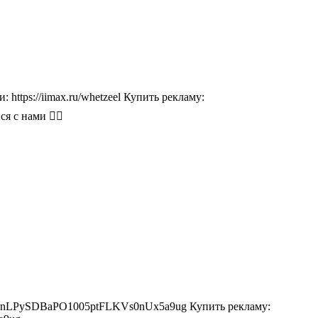
ttps://iimax.ru/whetzeel Купить рекламу:
я с нами 👇🏻
7WXq3cnLPySDBaPO1005ptFLKVs0nUx5a9ug Купить рекламу: