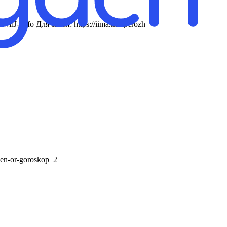
-4ufo Для связи: https://iimax.ru/perozh
en-or-goroskop_2