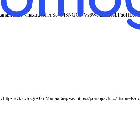
ал: https://max.ru/join/nSoyv4SNGGJ_Vs6WegnaIEosEFqoHLotVJwIiJ
ttps://vk.cc/cQiA0u Мы на бирже: https://pomogach.io/channels/ov