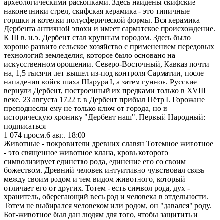
археологическими раскопками. Здесь найдены скифские
наконечники стрел, скифская керамика - это типичные
горшки и котелки полусферической формы. Вся керамика
Дербента античной эпохи и имеет сарматское происхождение.
К III в. н.э. Дербент стал крупным городом. Здесь было
хорошо развито сельское хозяйство с применением передовых
технологий земледелия, которое было основано на
искусственном орошении. Северо-Восточный, Кавказ почти
на, 1,5 тысячи лет вышел из-под контроля Сарматии, после
нападения войск шаха Шарура I, а затем гуннов. Русские
вернули Дербент, построенный их предками только в XVIII
веке. 23 августа 1722 г. в Дербент прибыл Пётр I. Горожане
преподнесли ему не только ключ от города, но и
историческую хронику "Дербент наш". Первый Народный:
подписаться
1 074
просм.
6 авг., 18:00
Животные - покровители древних славян Тотемное животное
- это священное животное клана, кровь которого
символизирует единство рода, единение его со своим
божеством. Древний человек интуитивно чувствовал связь
между своим родом и тем видом животного, который
отличает его от других. Тотем - есть символ рода, дух -
хранитель, оберегающий весь род и человека в отдельности.
Тотем не выбирался человеком или родом, он "давался" роду.
Бог-животное был дан людям для того, чтобы защитить и