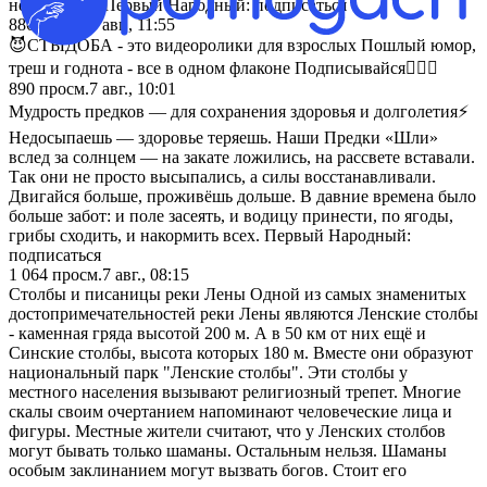
не хотелось. Первый Народный: подписаться
886
просм.
7 авг., 11:55
😈СТЫДОБА - это видеоролики для взрослых Пошлый юмор,
треш и годнота - все в одном флаконе Подписывайся👇🏼🔞
890
просм.
7 авг., 10:01
Мудрость предков — для сохранения здоровья и долголетия⚡
Недосыпаешь — здоровье теряешь. Наши Предки «Шли»
вслед за солнцем — на закате ложились, на рассвете вставали.
Так они не просто высыпались, а силы восстанавливали.
Двигайся больше, проживёшь дольше. В давние времена было
больше забот: и поле засеять, и водицу принести, по ягоды,
грибы сходить, и накормить всех. Первый Народный:
подписаться
1 064
просм.
7 авг., 08:15
Столбы и писаницы реки Лены Одной из самых знаменитых
достопримечательностей реки Лены являются Ленские столбы
- каменная гряда высотой 200 м. А в 50 км от них ещё и
Синские столбы, высота которых 180 м. Вместе они образуют
национальный парк "Ленские столбы". Эти столбы у
местного населения вызывают религиозный трепет. Многие
скалы своим очертанием напоминают человеческие лица и
фигуры. Местные жители считают, что у Ленских столбов
могут бывать только шаманы. Остальным нельзя. Шаманы
особым заклинанием могут вызвать богов. Стоит его