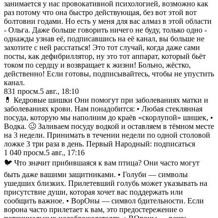
занимается у нас провокативной психологией, возможно как
раз потому что она быстро действующая, без вот этой вот
болтовни годами. Но есть у меня для вас алмаз в этой области
- Ольга. Даже больше говорить ничего не буду, только одно -
однажды узнав её, подписавшись на её канал, вы больше не
захотите с ней расстаться! Это тот случай, когда даже сами
посты, как дефибриллятор, ну это тот аппарат, который бьёт
током по сердцу и возвращает к жизни! Больно, жёстко,
действенно! Если готовы, подписывайтесь, чтобы не упустить
канал.
831
просм.
5 авг., 18:10
💊 Кедровые шишки Они помогут при заболеваниях матки и
заболеваниях крови. Нам понадобится: • Любая стеклянная
посуда, которую мы наполним до краёв «скорлупой» шишек, •
Водка. 🥴 Заливаем посуду водкой и оставляем в тёмном месте
на 3 недели. Принимать в течении недели по одной столовой
ложке 3 три раза в день. Первый Народный: подписаться
1 040
просм.
5 авг., 17:16
🐦 Что значит прибившаяся к вам птица? Они часто могут
быть даже вашими защитниками. • Голуби — символы
ушедших близких. Прилетевший голубь может указывать на
присутствие души, которая хочет вас поддержать или
сообщить важное. • ВорОны — символ бдительности. Если
ворона часто прилетает к вам, это предостережение о