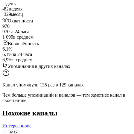
-1
день
-82
неделя
-329
месяц
Охват поста
970
970
за 24 часа
1 095
в среднем
Вовлечённость
6,1%
6,1%
за 24 часа
6,9%
в среднем
Упоминания в других каналах
Канал упомянули
135
раз
в
129
каналах
Чем больше упоминаний и каналов — тем заметнее канал в
своей нише.
Похожие каналы
Интересновое
Max