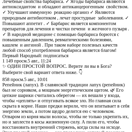
Лечебные свойства барбариса. ✓ Ягоды барбариса являются
антиоксидантом и обладают антиканцерогенным свойством.
✓ Улучшают иммунную реакцию организ ✓ Являются
природным антибиотиком , лечат простудные заболевания. ✓
Повышают аппетит . ✓ Барбарис является компонентом
препаратов для лечения и чистки печени и желчного пузыря .
✓ В народной медицине с помощью барбариса борются с
повышенным давлением, ревматическими болезнями,
кашлем и ангиной . При таком наборе полезных качеств
любой способ употребления барбариса является благом!
Первый Народный: подписаться
1 149
просм.
5 авг., 11:24
✨ ОДИН ПРОСТОЙ ВОПРОС. Верите ли вы в Бога?
Выберите свой вариант ответа ниже. 👇
858
просм.
5 авг., 10:01
Репейник (лапух). В славянской традиции лапух (репейник)
был не сорняком, а мощным энергетическим щитом. 🌿 Его
цепкие шарики считались оберегом — их вешали у входа,
чтобы «цеплять» и отпугивать всякое зло. Но главная сила
скрыта в корне. Наши предки верили, что он впитывает в себя
энергию земли, а потом щедро делится ею с человеком.
Отваром из корня мыли волосы, чтобы не только укрепить их,
но и заплести в косы жизненную силу. А пили его, чтобы
восстановить внутренний стержень, когда силы на исходе.