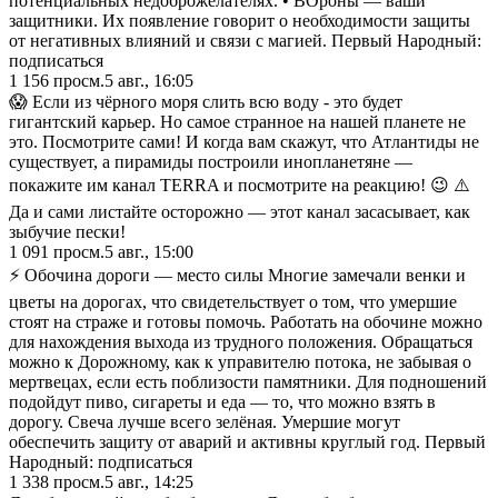
потенциальных недоброжелателях. • ВОроны — ваши
защитники. Их появление говорит о необходимости защиты
от негативных влияний и связи с магией. Первый Народный:
подписаться
1 156
просм.
5 авг., 16:05
😱 Если из чёрного моря слить всю воду - это будет
гигантский карьер. Но самое странное на нашей планете не
это. Посмотрите сами! И когда вам скажут, что Атлантиды не
существует, а пирамиды построили инопланетяне —
покажите им канал TERRA и посмотрите на реакцию! 😉 ⚠️
Да и сами листайте осторожно — этот канал засасывает, как
зыбучие пески!
1 091
просм.
5 авг., 15:00
⚡️ Обочина дороги — место силы Многие замечали венки и
цветы на дорогах, что свидетельствует о том, что умершие
стоят на страже и готовы помочь. Работать на обочине можно
для нахождения выхода из трудного положения. Обращаться
можно к Дорожному, как к управителю потока, не забывая о
мертвецах, если есть поблизости памятники. Для подношений
подойдут пиво, сигареты и еда — то, что можно взять в
дорогу. Свеча лучше всего зелёная. Умершие могут
обеспечить защиту от аварий и активны круглый год. Первый
Народный: подписаться
1 338
просм.
5 авг., 14:25