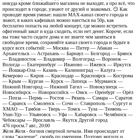
никуда кроме ближайшего магазина не выходят, а про всё, что
происходит в городе, узнают от друзей и знакомых. 😏 Как
проводят время умные: нашли MAX-канал своего города и
знают, в каких кафешках можно наесться на 50р, как
бесплатно попасть на любой концерт, где можно встретить
офигенный закат и куда сходить, если нет денег. Короче, если
вы тоже часто сидите дома и не знаете чем заняться в
свободное время, сохраняйте канал своего города и будьте в
курсе всех событий: — Москва — Питер — Абакан —
Архангельск — Астрахань — Барнаул — Белгород — Брянск
— Владивосток — Владимир — Волгоград — Воронеж —
Вологда — Екатеринбург — Иваново — Ижевск — Иркутск
— Йошкар-Ола — Казань — Калининград — Калуга —
Кемерово — Киров — Краснодар — Красноярск — Кострома
— Крым — Курган — Курск — Липецк — Мурманск —
Нижний Новгород — Нижний Тагил — Новокузнецк —
Новосибирск — Новороссийск — Омск — Оренбург — Орёл
— Пенза — Пермь — Ростов — Рязань — Самара — Саратов
— Саранск — Смоленск — Сочи — Ставрополь — Сургут и
ХМАО — Тамбов — Тверь — Томск — Тула — Тюмень —
Улан-Удэ — Ульяновск — Уфа — Хабаровск — Челябинск —
Чебоксары — Ярославль — Якутск Другой город
476
просм.
7 авг., 20:00
Желя Желя - богиня смертной печали. Имя происходит от
слова "жаление", скорбь по умершим. Поэтому могилу и