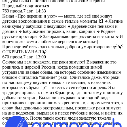
их душа была наполнена любовью к жизни! Первый
Народный: подписаться
769
просм.
7 авг., 14:33
Канал «Про деревни и уют» — место, где всё ещё живут
детские воспоминания и самые тёплые моменты 🙌 🔹Летние
каникулы у бабушки с дедушкой 🔹Деревенские пейзажи и
домики 🔹Бабушкины пирожки, каши, коврики 🔹Родные
русские просторы 🔹Завораживающие рассветы и закаты 🔹И
конечно же всеми любимые деревенские котики)
Присоединяйтесь - здесь только добро и умиротворение 🍃 🍃
ОТКРЫТЬ КАНАЛ 🍃
670
просм.
7 авг., 13:00
Сейчас мы вам покажем, где раки зимуют! Выражение это
родилось в царской России, когда помещики зимой
устраивали званые обеды, на которых особенно изысканным
блюдом считались "зимние" раки. Считалось даже, что раки
по-настоящему вкусны только в те месяцы, в названиях
которых есть буква "р" – то есть с сентября по апрель. Эта
традиция пришла к нам из Франции, где по такому принципу
добывают устриц. Вылавливать раков в холодной воде
приходилось провинившимся крепостным, а промысел этот, к
слову, был довольно экстремальным, поскольку раки зимуют
на дне водоемов, вырывая в песке глубокие норы, и найти их
очень трудно. После такой охоты люди зачастую тяжело
болели, поэтому “узнать, где раки зимуют” никому, конечно,