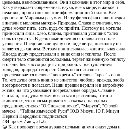
цельным, взаимосвязанным. Они включали в этот мир и себя.
Как утверждает современная, наука, всё в мире, и живое и
неживое, пронизано энергоинформационный полем. Все
пронизано Мировым разумом. И эту философия наши предки
впитали с молоком матери- Природы. Славяне считали, что
душа может пить, есть, куда-то прийти. Поэтому на могилы
приносили яйца, хлеб, блины, приглашали усопших "хлеб-
соль откушать". В день поминовения оставляли на столе
угощения. Представляли душу и в виде ветра, поскольку он
является дыханием. Ветрам приписывалась живительная сила.
Иногда душу представляли в виде огня и теплоты. После
смерти тело становится холодным, теряет жизненную теплоту
и огонь. Была ассоциация с природой. С наступлением
холодов, природа замирает. Связь огня с жизнью
прослеживается в слове "воскресать" от слова "крес" - огонь.
То, что душа огонь видно из эпитетов: любовь, вражда, злоба
возгораются и погасают. Наши предки верили и в загробную
жизнь, на что указывают погребальные обряды. Славяне
считали, что душа может вселяться в растениях, птиц и
животных, что просматривается в сказках, народных
преданиях, стихах: "О Снежевиночке", "Маруся", "О злой
мачехе". "Тайны языческой Руси" Ю.В Мизун, Ю.Г. Мизун
Первый Народный: подписаться
484
просм.
7 авг., 21:22
😐 Как проводят время дураки: целыми днями сидят дома и