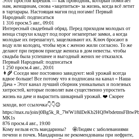
Этот простой корешок — как проводник, который помогает
нам, женщинам, снова «зацепиться» за жизнь, когда всё летит
в тартарары. Настоящая магия под ногами! Первый
Народный: подписаться
1 316
просм.
5 авг., 09:01
Интересный свадебный обряд. Перед приходом молодых от
венца старухи кладут под порог незапертые замки, а когда
молодые их перешагнут, защелкивают их. Ключ бросают в
воду или колодец, чтобы муж с женою жили согласно. То же
делают при первом приезде жениха в дом невесты. чтобы
свадьба была успешнее и выгодный жених не отказался.
Первый Народный: подписаться
1 250
просм.
4 авг., 20:01
👩‍🌾 Соседи мне постоянно завидуют: мой урожай всегда
вдвое больше! Все потому что я подписана на канал « Наша
Дача » Этот канал лучший сборник уникальных и полезных
хитростей, которые позволят вам существенно упростить
жизнь на даче и вырастить шикарный урожай. ❤️ Скорее
заходи, вот ссылочка👇👇😉
https://max.ru/join/j0Bg5k_R_7WW18ilDeKb2HQlWbdetmsFBtwP
MK1s
876
просм.
4 авг., 19:00
Кому нельзя есть мандарины? ⠀ 🤩Людям с заболеваниями
печени и почек. Мандарины не рекомендованы при нефрите,