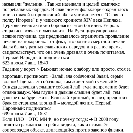
называли "жальник". Так же называли и целый комплекс
погребальных обрядов. В славянском фольклоре сохранилось
много плачей и причитаний. Желя упоминается в "Слове о
полку Игореве" и у чешского хрониста XIV века Неплаха.
Церковь очень активно боролась с этой богиней. Её роль
старались всячески уменьшить. На Руси циркулировали
всякие поучения, где предписывалось ограничить проявление
печали на похоронах. Тот факт, что богиня смертной печали
Желя была у разных славянских народов и в разное время,
свидетельствует, что она очень древняя и очень почитаемая.
Первый Народный: подписаться
623
просм.
7 авг., 18:49
Гадание у ворот ⚡️ Выходят ночью к забору или просто, стоя за
воротами, произносят: «Залай, зла собачонка! Залай, серый
волчок! Где залает собачонка, там живет мой суженый!»
Откуда девушка услышит собачий лай, туда непременно будет
отдана замуж. Чем глуше и дальше слышен будет лай, тем
дальше она будет жить. Если лай хриплый, значит, предстоит
брак со стариком, звонкий – молодой жених. Первый
Народный: подписаться
699
просм.
7 авг., 16:31
Если НЛО – ЭТО МИФ, но почему тогда: ➔ В 2008 году
пилоты гражданского рейса видели, как их самолёт
сопровождал объект, двигающийся против законов физики.