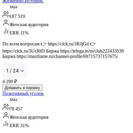
Жизненно.Истории.
Max
187 519
Женская аудитория
ERR 11%
По всем вопросам 👉 https://clck.ru/3RJjGd 👉
https://clck.ru/3UcRtD Биржа https://telega.in/m/club222433539
Биржа https://maxframe.ru/channel-profile/69715737157675/
1 / 24
4 299
₽
Добавить в корзину
Позитивный уголок
Max
78 457
Женская аудитория
ERR 31%