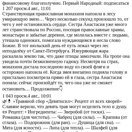
финансовому благополучию. Первый Народный: подписаться
1 207
просм.
4 авг., 11:01
Странствующая православная монахиня напоила в лесу
умирающую змею… Через несколько секунд произошло то, от
чего у неё остановилось сердце. Сестра Анастасия уже много
лет странствовала по России, посещая православные храмы,
монастыри и забытые деревни, где молилась вместе с людьми,
утешала одиноких, помогала нуждающимся и несла слово
Божие. В тот июльский день её путь лежал через лес
неподалёку от Санкт-Петербурга. Изнуряющая жара
раскалила землю так, что даже птицы замолчали. На тропе она
увидела почти безжизненную гадюку. Несмотря на страх,
монахиня достала последнюю воду из своей фляги и
осторожно напоила её. Когда змея внезапно подняла голову и
пристально посмотрела прямо ей в глаза, сестра Анастасия
поняла: сейчас произойдёт то, чего она уже не сможет
остановить… Продолжение👇
1 043
просм.
4 авг., 10:01
🌿💊 «Травяной сбор «Девятисил»: Рецепт от всех хворей»
Славяне верили, что девять трав могут исцелить тело и душу.
📜 Рецепт: ▫️ Ингредиенты: — Зверобой (от тоски). —
Ромашка (для чистоты). — Чабрец (для силы). — Крапива (от
сглаза). — Подорожник (для ран). — Душица (для сна). —
Мята (для ясности). — Липа (для тепла). — Шалфей (для