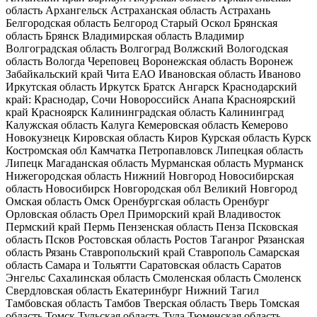
область Архангельск Астраханская область Астрахань
Белгородская область Белгород Старый Оскол Брянская
область Брянск Владимирская область Владимир
Волгоградская область Волгоград Волжский Вологодская
область Вологда Череповец Воронежская область Воронеж
Забайкальский край Чита ЕАО Ивановская область Иваново
Иркутская область Иркутск Братск Ангарск Краснодарский
край: Краснодар, Сочи Новороссийск Анапа Красноярский
край Красноярск Калининградская область Калининград
Калужская область Калуга Кемеровская область Кемерово
Новокузнецк Кировская область Киров Курская область Курск
Костромская обл Камчатка Петропавловск Липецкая область
Липецк Магаданская область Мурманская область Мурманск
Нижегородская область Нижний Новгород Новосибирская
область Новосибирск Новгородская обл Великий Новгород
Омская область Омск Оренбургская область Оренбург
Орловская область Орел Приморский край Владивосток
Пермский край Пермь Пензенская область Пенза Псковская
область Псков Ростовская область Ростов Таганрог Рязанская
область Рязань Ставропольский край Ставрополь Самарская
область Самара и Тольятти Саратовская область Саратов
Энгельс Сахалинская область Смоленская область Смоленск
Свердловская область Екатеринбург Нижний Тагил
Тамбовская область Тамбов Тверская область Тверь Томская
область Томск Тульская область Тула Тюменская область