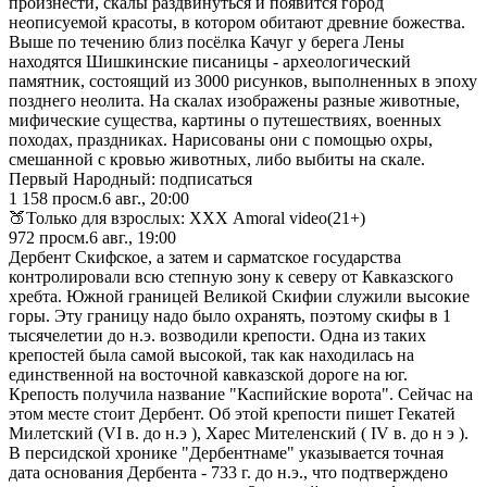
произнести, скалы раздвинуться и появится город
неописуемой красоты, в котором обитают древние божества.
Выше по течению близ посёлка Качуг у берега Лены
находятся Шишкинские писаницы - археологический
памятник, состоящий из 3000 рисунков, выполненных в эпоху
позднего неолита. На скалах изображены разные животные,
мифические существа, картины о путешествиях, военных
походах, праздниках. Нарисованы они с помощью охры,
смешанной с кровью животных, либо выбиты на скале.
Первый Народный: подписаться
1 158
просм.
6 авг., 20:00
🍑Только для взрослых: ХХХ Amoral video(21+)
972
просм.
6 авг., 19:00
Дербент Скифское, а затем и сарматское государства
контролировали всю степную зону к северу от Кавказского
хребта. Южной границей Великой Скифии служили высокие
горы. Эту границу надо было охранять, поэтому скифы в 1
тысячелетии до н.э. возводили крепости. Одна из таких
крепостей была самой высокой, так как находилась на
единственной на восточной кавказской дороге на юг.
Крепость получила название "Каспийские ворота". Сейчас на
этом месте стоит Дербент. Об этой крепости пишет Гекатей
Милетский (VI в. до н.э ), Харес Мителенский ( IV в. до н э ).
В персидской хронике "Дербентнаме" указывается точная
дата основания Дербента - 733 г. до н.э., что подтверждено