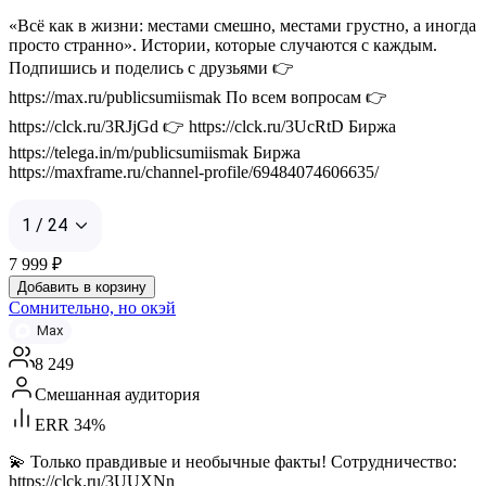
«Всё как в жизни: местами смешно, местами грустно, а иногда
просто странно». Истории, которые случаются с каждым.
Подпишись и поделись с друзьями 👉
https://max.ru/publicsumiismak По всем вопросам 👉
https://clck.ru/3RJjGd 👉 https://clck.ru/3UcRtD Биржа
https://telega.in/m/publicsumiismak Биржа
https://maxframe.ru/channel-profile/69484074606635/
1 / 24
7 999
₽
Добавить в корзину
Сомнительно, но окэй
Max
8 249
Смешанная аудитория
ERR 34%
💫 Только правдивые и необычные факты! Сотрудничество:
https://clck.ru/3UUXNn