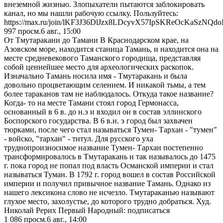
внеземной жизнью. Злопыхатели пытаются заблокировать
канал, но мы нашли рабочую ссылку. Пользуйтесь:
https://max.ru/join/lKF3J36DlJzx8LDcyvX57IpSKReOcKaSzNQdo
997
просм.
6 авг., 15:00
От Тмутаракани до Тамани В Краснодарском крае, на
Азовском море, находится станица Тамань, и находится она на
месте средневекового Таманского городища, представляя
собой ценнейшее место для археологических раскопок.
Изначально Тамань носила имя - Тмутаракань и была
довольно процветающим селением. И никакой тьмы, а тем
более тараканов там не наблюдалось. Откуда такое название?
Когда- то на месте Тамани стоял город Гермонасса,
основанный в 6 в. до н.э и входил он в состав эллинского
Боспорского государства. В 6 в.н. э город был захвачен
тюрками, после чего стал называться Тумен- Тархан - "тумен"
- войско, "тархан" - титул. Для русского уха
труднопроизносимое название Тумен- Тархан постепенно
трансформировалось в Тмутаракань и так называлось до 1475
г. пока город не попал под власть Османской империи и стал
называться Туман. В 1792 г. город вошел в состав Российской
империи и получил привычное название Тамань. Однако из
нашего лексикона слово не исчезло. Тмутараканью называют
глухое место, захолустье, до которого трудно добраться. Худ.
Николай Рерих Первый Народный: подписаться
1 086
просм.
6 авг., 14:00