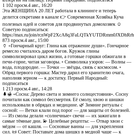
1 102
просм.
4 авг., 16:20
Эта ЖЕНЩИНА 20 ЛЕТ работала в клининге и теперь
делится секретами в канале 👉 Современная Хозяйка Куча
полезных идей и советов для продвинутых домохозяек ☺️
Советую подписаться:
https://max.ru/join/rcnWpF2XcA8q3FaLQTkYUTDRmm0JXDhRr
873
просм.
4 авг., 15:00
🏺 «Гончарный круг: Глина как отражение души». Гончарное
ремесло считалось даром богов. Кружок глины
символизировал цикл жизни, а готовые горшки обжигали в
печи-горне, читая заговоры. ▫️ Символика узоров: — Волны —
вода, плодородие. — Точки — звёзды, связь с космосом. ▫️
Обряд первого горшка: Мастер дарил его хранителю очага,
наполняя зерном — к достатку. Первый Народный:
подписаться
1 213
просм.
4 авг., 14:28
🌲🍯 «Сосна: Дерево света и зимнего солнцестояния». Сосну
почитали как символ бессмертия. Её смолу, хвою и шишки
использовали в обрядах и медицине. 🌿 Зимние ритуалы с
сосной: — Ветки клали под порог — для защиты от болезней.
— Из смолы делали «солнечные» свечи — их зажигали в
самые тёмные дни. 💫 Целебные рецепты: — Отвар хвои с
мёдом — от кашля. — Сосновые ванны — для укрепления
сил. 📜 Совет: Поставьте дома шишку в медной чаше — к