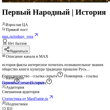
Первый Народный | История
Взрослая ЦА
Прямой пост
max.ru/rodnay_vera
Нет баллов
Поделиться
Описание канала в MAX
история факты интересное почитать познавательное знания
общество книги культура традиции прошлое Русь
Сотрудничество -
ссылка скрыта
Помощник -
ссылка
Категории
Познавательное
История
скрыта
,
ссылка скрыта
.
Аудитория
Смешанная аудитория
Статистика от MaxFrame.ru
Подписчики
15 831