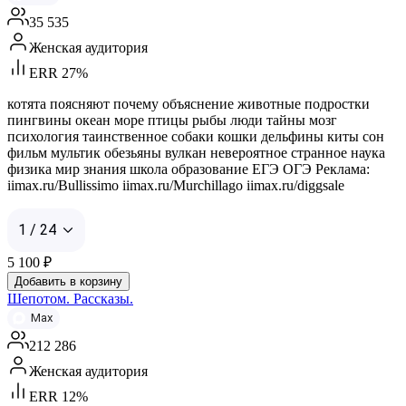
35 535
Женская аудитория
ERR 27%
котята поясняют почему объяснение животные подростки
пингвины океан море птицы рыбы люди тайны мозг
психология таинственное собаки кошки дельфины киты сон
фильм мультик обезьяны вулкан невероятное странное наука
физика мир знания школа образование ЕГЭ ОГЭ Реклама:
iimax.ru/Bullissimo iimax.ru/Murchillago iimax.ru/diggsale
1 / 24
5 100
₽
Добавить в корзину
Шепотом. Рассказы.
Max
212 286
Женская аудитория
ERR 12%