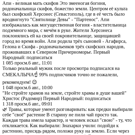
Апи - великая мать скифов Это змееногая богиня,
родоначальница скифов, божество земли. Центром её культа
был скифский Херсонес (Севастополь), где в её честь было
вродвигнуто "Святилище Девы" - "Партенос". Апи
изображалась как могущественная богиня - властительница
подземного мира, с мечём в руке. Жители Херсонеса
поклонялись ей ка своей покровительнице, защищавшей
город во время войн. Апи родила трёх сыновей - Агафирса,
Гелона и Скифа - родоначальеиков трёх скифских народов,
проживавших в Северном Причерноморье. Первый
Народный: подписаться
1 085
просм.
6 авг., 11:01
Только реальный мужик после просмотра подписался на
СМЕКАЛЫЧА☝️ 99% подписчиков точно не пожалели,
рекомендуем! 😉
1 048
просм.
6 авг., 10:00
"Не стройте храмов на земле, стройте храмы в душе вашей"
Христос (Радомир) Первый Народный: подписаться
1 318
просм.
6 авг., 09:01
🌿 Травы, которые умеют разговаривать: как предки выбирали
себе "своё" растение В старину не пили чай просто так.
Каждая трава имела характер, и человек искал "свою" - ту, что
откликается. Как выбирали: Знахарки учили: подойди к
растению, присядь рядом, положи руку на землю. Если через