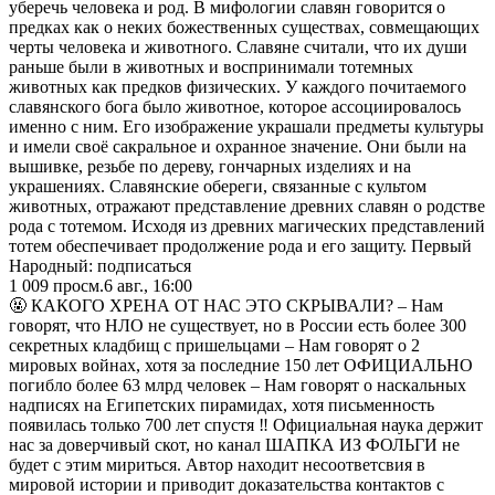
уберечь человека и род. В мифологии славян говорится о
предках как о неких божественных существах, совмещающих
черты человека и животного. Славяне считали, что их души
раньше были в животных и воспринимали тотемных
животных как предков физических. У каждого почитаемого
славянского бога было животное, которое ассоциировалось
именно с ним. Его изображение украшали предметы культуры
и имели своё сакральное и охранное значение. Они были на
вышивке, резьбе по дереву, гончарных изделиях и на
украшениях. Славянские обереги, связанные с культом
животных, отражают представление древних славян о родстве
рода с тотемом. Исходя из древних магических представлений
тотем обеспечивает продолжение рода и его защиту. Первый
Народный: подписаться
1 009
просм.
6 авг., 16:00
🤬 КАКОГО ХРЕНА ОТ НАС ЭТО СКРЫВАЛИ? – Нам
говорят, что НЛО не существует, но в России есть более 300
секретных кладбищ с пришельцами – Нам говорят о 2
мировых войнах, хотя за последние 150 лет ОФИЦИАЛЬНО
погибло более 63 млрд человек – Нам говорят о наскальных
надписях на Египетских пирамидах, хотя письменность
появилась только 700 лет спустя ‼️ Официальная наука держит
нас за доверчивый скот, но канал ШАПКА ИЗ ФОЛЬГИ не
будет с этим мириться. Автор находит несоответсвия в
мировой истории и приводит доказательства контактов с