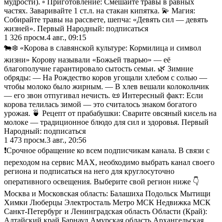
мудрости). ▫️ Приготовление: Смешайте травы в равных
частях. Заваривайте 1 ст.л. на стакан кипятка. 💫 Магия:
Собирайте травы на рассвете, шепча: «Девять сил — девять
жизней». Первый Народный: подписаться
1 326
просм.
4 авг., 09:15
🐄❄️ «Корова в славянской культуре: Кормилица и символ
жизни» Корову называли «Божьей тварью» — её
благополучие гарантировало сытость семьи. 🌿 Зимние
обряды: — На Рождество коров угощали хлебом с солью —
чтобы молоко было жирным. — В хлев вешали колокольчик
— его звон отпугивал нечисть. 📜 Интересный факт: Если
корова телилась зимой — это считалось знаком богатого
урожая. 🍵 Рецепт от прабабушки: Сварите овсяный кисель на
молоке — традиционное блюдо для сил и здоровья. Первый
Народный: подписаться
1 473
просм.
3 авг., 20:56
❗️Срочное обращение ко всем подписчикам канала. В связи с
переходом на сервис МАХ, необходимо выбрать канал своего
региона и подписаться на него для круглосуточно
оперативного освещения. Выберите свой регион ниже 👇
Москва и Московская область: Балашиха Подольск Мытищи
Химки Люберцы Электросталь Метро МСК Недвижка МСК
Санкт-Петербург и Ленинградская область Области (Край):
Алтайский край Барнаул Амурская область Архангельская