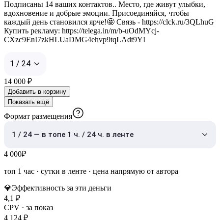
Подписаны 14 ваших контактов.. Место, где живут улыбки,
вдохновение и добрые эмоции. Присоединяйся, чтобы
каждый день становился ярче!🤩 Связь - https://clck.ru/3QLhuG
Купить рекламу: https://telega.in/m/b-uOdMYcj-
CXzc9EnI7zkHLUaDMG4ehvp9tqLAdt9YI
1 / 24
14 000
₽
Добавить в корзину
Показать ещё
Формат размещения
1 / 24 — в топе 1 ч. / 24 ч. в ленте
4 000
₽
топ 1 час
·
сутки в ленте
· цена напрямую от автора
💎
Эффективность за эти деньги
4,1
₽
CPV · за показ
4 124
₽