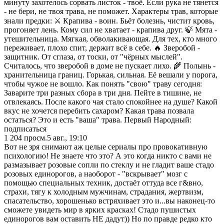
минуту захотелось сорвать листок - твоё. Если рука не тянется
- не бери, не твоя трава, не поможет. Характеры трав, которые
знали предки: ⚔️ Крапива - воин. Бьёт болезнь, чистит кровь,
прогоняет лень. Кому сил не хватает - крапива друг. 🍃 Мята -
утешительница. Мягкая, обволакивающая. Для тех, кто много
переживает, плохо спит, держит всё в себе. 🔥 Зверобой -
защитник. От сглаза, от тоски, от "чёрных мыслей".
Считалось, что зверобой в доме не пускает лихо. 🌾 Полынь -
хранительница границ. Горькая, сильная. Её вешали у порога,
чтобы чужое не вошло. Как понять "свою" траву сегодня:
Заварите три разных сбора в три дня. Пейте в тишине, не
отвлекаясь. После какого чая стало спокойнее на душе? Какой
вкус не хочется перебить сахаром? Какая трава позвала
остаться? Это и есть "ваша" трава. Первый Народный:
подписаться
1 204
просм.
5 авг., 19:10
Вот не зря снимают аж целые сериалы про провокативную
психологию! Не знаете что это? А это когда никто с вами не
размазывает розовые сопли по стеклу и не гладит ваше стадо
розовых единорогов, а наоборот - "вскрывает" мозг с
помощью специальных техник, достаёт оттуда все г&вно,
страхи, тягу к холодным мужчинам, страдания, жертвизм,
спасательство, хорошенько встряхивает это и...вы наконец-то
сможете увидеть мир в ярких красках! Стадо пушистых
единорогов вам оставить НЕ дадут)) Но по правде редко кто