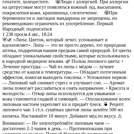
гепатите, холецистите. ⠀ 🤩Люди с аллергией. При аллергии
на цитрусовые могут появляться кожный зуд, высыпания,
покраснения кожи, крапивница, слезотечение. ⠀ 🤩При
беременности и лактации мандарины не запрещены, но
рекомендовано ограничить их употребление. Первый
Народный: подписаться
1 238
просм.
4 авг., 18:24
🌸🌿 «Липа: Цветок, который лечит, успокаивает и
вдохновляет». Липа — это не просто дерево, это природная
аптека, подаренная нашим предкам самой природой. Её цветы
обладают уникальными свойствами, которые использовались
в народной медицине веками. 🌿 Польза липового цвета: ▫️
Лечение простуды: — Чай из липы с мёдом — лучшее
средство от кашля и температуры. — Обладает потогонным
эффектом, помогая выводить токсины. ▫️ Успокоение нервов:
— Липовый чай снимает стресс и улучшает сон. — Аромат
липы помогает расслабиться и снять напряжение. ▫️ Красота и
молодость: — Отвар липы используется для умывания —
кожа становится гладкой и сияющей. — Ополаскивание волос
липовым настоем укрепляет их и придаёт блеск. 🍵 Рецепт
липового чая: 1 ст.л. сушёных цветов липы залейте 500 мл
кипятка. Настаивайте 10 минут. Добавьте мёд по вкусу. ⚠️
Внимание: — Не злоупотребляйте липовым чаем —
достаточно 2-3 чашек в день. — Противопоказан при
аллергии на пыльцу. Первый Народный: подписаться