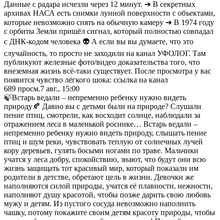
Данные с радара исчезли через 12 минут. ➔ В секретных
архивах НАСА есть снимки лунной поверхности с объектами,
которые невозможно снять на обычную камеру ➔ В 1974 году
с орбиты Земли пришёл сигнал, который полностью совпадал
с ДНК-кодом человека 👽 А если вы вы думаете, что это
случайность, то просто не заходили на канал УФОЛОГ. Там
публикуют железные фото/видео доказательства того, что
внеземная жизнь всё-таки существует. После просмотра у вас
появится чувство лёгкого шока: ссылка на канал
689
просм.
7 авг., 15:00
🍃Встарь ведали – непременно ребенку нужно видеть
природу🍂 Давно вы с детьми были на природе? Слушали
пение птиц, смотрели, как восходит солнце, наблюдали за
отражением леса в маленькой росинке… Встарь ведали –
непременно ребенку нужно видеть природу, слышать пение
птиц и шум реки, чувствовать теплую от солнечных лучей
кору деревьев, гулять босыми ногами по траве. Мальчики
учатся у леса добру, спокойствию, знают, что будут они всю
жизнь защищать тот красивый мир, который показали им
родители в детстве, обретают цель в жизни. Девочки же
наполняются силой природы, учатся её плавности, нежности,
наполняют душу красотой, чтобы позже дарить свою любовь
мужу и детям. Из пустого сосуда невозможно наполнить
чашку, потому покажите своим детям красоту природы, чтобы