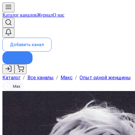
Каталог каналов
Журнал
О нас
Добавить канал
Каталог
/
Все каналы
/
Макс
/
Опыт одной женщины
Max