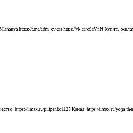
shanya https://t.me/adm_evkos https://vk.cc/cSeVnN Купить рекламу 
ство: https://iimax.ru/pilipenko1125 Канал: https://iimax.ru/yoga-