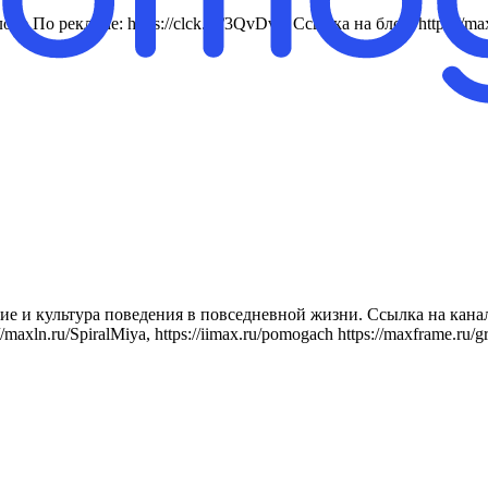
лове По рекламе: https://clck.ru/3QvDvC Ссылка на блог: http
е и культура поведения в повседневной жизни. Ссылка на канал
axln.ru/SpiralMiya, https://iimax.ru/pomogach https://maxframe.ru/gr