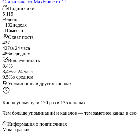
Статистика от MaxFrame.ru
Подписчики
5 115
+9
день
+102
неделя
-116
месяц
Охват поста
427
427
за 24 часа
486
в среднем
Вовлечённость
8,4%
8,4%
за 24 часа
9,5%
в среднем
Упоминания в других каналах
Канал упомянули
170
раз
в
135
каналах
Чем больше упоминаний и каналов — тем заметнее канал в сво
Информация о подписчиках
Макс трафик