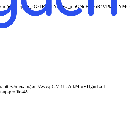
s://max.ru/join/eppkm_kGz1RXxLYrLbw_jnbONqFLle6B4VPkFkaYMck
: https://max.ru/join/ZwvqRcVBLc7rikM-uVHgin1odH-
oup-profile/42/