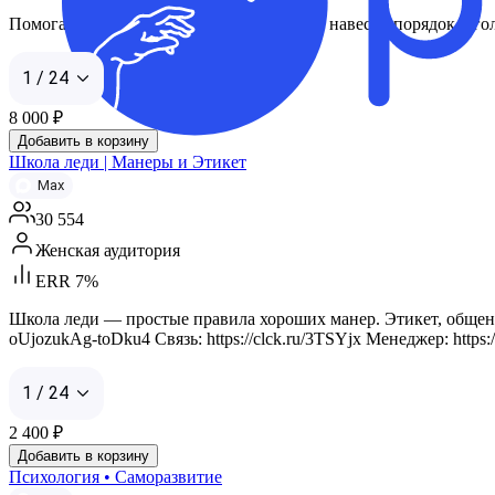
Помогаем «выдохнуть», убрать тревогу и навести порядок в го
1 / 24
8 000
₽
Добавить в корзину
Школа леди | Манеры и Этикет
Max
30 554
Женская аудитория
ERR 7%
Школа леди — простые правила хороших манер. Этикет, общени
oUjozukAg-toDku4 Связь: https://clck.ru/3TSYjx Менеджер: https://m
1 / 24
2 400
₽
Добавить в корзину
Психология • Саморазвитие