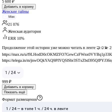
5 600
₽
Добавить в корзину
Женские тайны
Max
21 076
Женская аудитория
ERR 10%
Продолжение этой истории уже можно читать в ленте 🤝☺️💫 
https://max.ru/u/f9LHodD0cOKMZFO7GewCzFWnx0VYBq1p33KNq
https://telega.in/m/jnwOQkYAQ9PIYQSlSbr3STxZbd395QfPYJ36nyfb
1 / 24
999
₽
Добавить в корзину
Показать ещё
Формат размещения
1 / 24 — в топе 1 ч. / 24 ч. в ленте