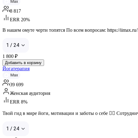
Max
8 817
ERR 20%
В нашем омуте черти топятся По всем вопросам: https://iimax.ru/Mi
1 / 24
1 800
₽
Добавить в корзину
Йогатерапия
Max
39 699
Женская аудитория
ERR 8%
Твой гид в мире йоги, мотивации и заботы о себе 🧘‍♀️ Сотрудниче
1 / 24