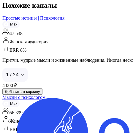
Похожие каналы
Простые истины | Психология
Max
47 538
Женская аудитория
ERR 8%
Притчи, мудрые мысли и жизненные наблюдения. Иногда несколь
1 / 24
4 000
₽
Добавить в корзину
Мысли с психологом
Max
56 399
Женская аудитория
ERR 14%