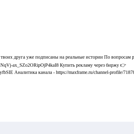
2 твоих друга уже подписаны на реальные истории По вопросам
Vj-ax_SZo2ORipOjP4kaI8 Купить рекламу через биржу 👉
SIE Аналитика канала - https://maxframe.ru/channel-profile/718