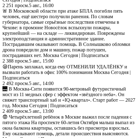
2 251
просм.
5 авг., 16:00
🚨 В Московской области при атаке БПЛА погибли пять
человек, ещё шестеро получили ранения. По словам
губернатора, самые серьёзные последствия отмечены в
Чехове: в промзоне Новосёлок вспыхнули пожары,
крупнейший — на складе — ликвидирован. Повреждены
электроподстанция и административное здание.
Пострадавшим оказывают помощь. В Солнышково обломки
дрона повредили дом и машину, пожар потушен,
пострадавших нет. Москва Сегодня | Подписаться
2 388
просм.
5 авг., 15:00
😪Парень заплакал, когда ему ОТМЕНИЛИ УДАЛЁНКУ и
вызвали работать в офис 100% понимания Москва Сегодня |
Подписаться
2 492
просм.
5 авг., 14:00
🌉 В Москва-Сити появится 90-метровый футуристичный
мост из 11 медных сфер с эффектом «звёздного неба». Он
свяжет транспортный хаб и «IQ-квартал». Старт работ — 2027
год. Москва Сегодня | Подписаться
2 409
просм.
5 авг., 13:00
😨 Четырёхлетний ребёнок в Москве выжил после падения с
пятого этажа На проспекте 60-летия Октября малыш выпал из
окна балкона квартиры, оставшись без присмотра взрослых.
Ему оказывают помощь, детали происшествия выясняются.