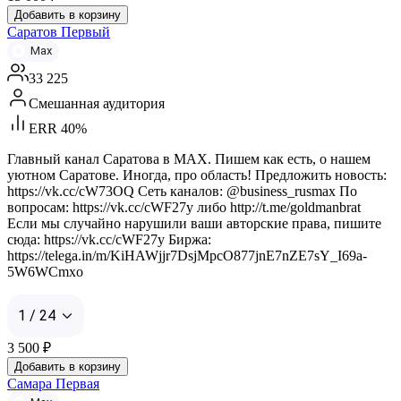
Добавить в корзину
Саратов Первый
Max
33 225
Смешанная аудитория
ERR 40%
Главный канал Саратова в MAX. Пишем как есть, о нашем
уютном Саратове. Иногда, про область! Предложить новость:
https://vk.cc/cW73OQ Сеть каналов: @business_rusmax По
вопросам: https://vk.cc/cWF27y либо http://t.me/goldmanbrat
Если мы случайно нарушили ваши авторские права, пишите
сюда: https://vk.cc/cWF27y Биржа:
https://telega.in/m/KiHAWjjr7DsjMpcO877jnE7nZE7sY_I69a-
5W6WCmxo
1 / 24
3 500
₽
Добавить в корзину
Самара Первая