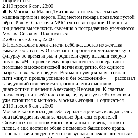
Подписаться
2 119
просм.
6 авг., 23:00
🔥 В Москве на Малой Дмитровке загорелась легковая
машина прямо на дороге. Над местом пожара появился густой
чёрный дым. Спасатели МЧС тушат возгорание. Причины
инцидента выясняются, сведения о пострадавших уточняются.
Москва Сегодня | Подписаться
2 296
просм.
6 авг., 22:00
В Подмосковье врачи спасли ребёнка, достав из желудка
«амулет богатства». Он случайно проглотил металлическую
фигурку во время игры, и родители сразу вызвали скорую
помощь. «Мы провели ему эндоскопическую операцию: с
помощью эндоскопической петли аккуратно, без единого
разреза, извлекли предмет. Вся манипуляция заняла около
пяти минут, прошла успешно и без осложнений», — рассказал
заведующий отделением эндоскопических методов
диагностики и лечения Александр Иноземцев. К счастью,
после операции ребёнок в порядке, чувствует себя хорошо и
уже готовится к выписке. Москва Сегодня | Подписаться
2 119
просм.
6 авг., 20:00
Москвичка открыла для себя сериал «стройка»: каждый день
она наблюдает из окна за жизнью бригады строителей.
Сюжетных поворотов много: внезапный ливень, готовка
плова, а ещё доставка обеда с помощью башенного крана.
Теперь тысячи людей вместе с девушкой переживают, что же