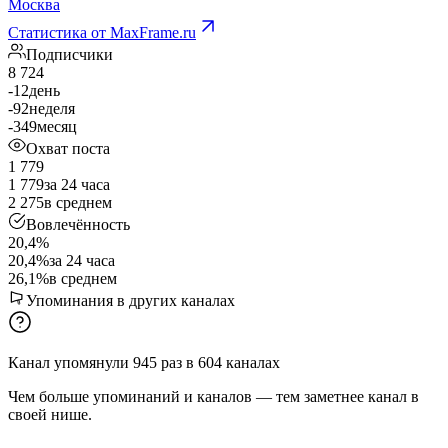
Москва
Статистика от MaxFrame.ru
Подписчики
8 724
-12
день
-92
неделя
-349
месяц
Охват поста
1 779
1 779
за 24 часа
2 275
в среднем
Вовлечённость
20,4%
20,4%
за 24 часа
26,1%
в среднем
Упоминания в других каналах
Канал упомянули
945
раз
в
604
каналах
Чем больше упоминаний и каналов — тем заметнее канал в
своей нише.