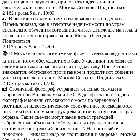
даты и время нарушения, приложить видеозаписи и
свидетельские показания. Москва Сегодня | Подписаться
2 162
просм.
5 авг., 19:00
🙏 В российских компаниях начали молиться на деньги
Парень показал, как в агентстве недвижимости по утрам
специально обученная сотрудница читает денежные мантры, а
коллеги хором повторяют за ней. Москва Сегодня |
Подписаться
2 117
просм.
5 авг., 18:00
📚 В Москве появился книжный флоу — сначала люди читают
книги, а потом обсуждают их в баре Участники приходят со
своими книгами и час читают их под музыку. После этого
знакомятся, обсуждают прочитанное и продолжают общение
уже за просекко и пивом. Москва Сегодня | Подписаться
2 167
просм.
5 авг., 17:00
📸 Столичный фотограф устраивает опасные съёмки на
заброшенной Волоколамской ГЭС Ради эффектных кадров
фотограф и модели спускаются с моста по верёвочной
лестнице к гидротехническому сооружению, перемещаются
по узким бетонным конструкциям и позируют у самого края
обрыва. Такие съёмки могут закончиться трагедией:
заброшенные объекты не оборудованы ограждениями, а
состояние конструкций неизвестно. ⚠ Не повторяйте
подобное — никакой кадр не стоит жизни и здоровья. Москва
Сегодня | Подписаться