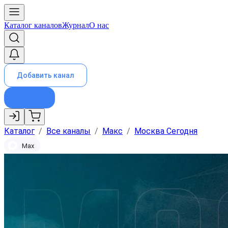
Каталог каналов
Журнал
О нас
Добавить канал
Каталог
/
Все каналы
/
Макс
/
Москва Сегодня
Max