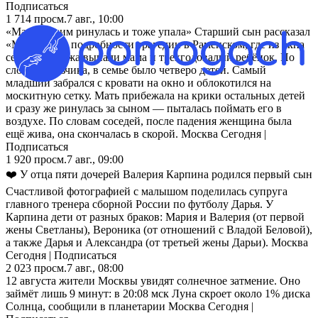
Подписаться
1 714
просм.
7 авг., 10:00
«Мама за ним ринулась и тоже упала» Старший сын рассказал
«Москве 24» подробности трагедии в Раменском, где из окна
седьмого этажа выпали мама и трехгодовалый ребёнок. По
словам мальчика, в семье было четверо детей. Самый
младший забрался с кровати на окно и облокотился на
москитную сетку. Мать прибежала на крики остальных детей
и сразу же ринулась за сыном — пыталась поймать его в
воздухе. По словам соседей, после падения женщина была
ещё жива, она скончалась в скорой. Москва Сегодня |
Подписаться
1 920
просм.
7 авг., 09:00
❤️ У отца пяти дочерей Валерия Карпина родился первый сын
Счастливой фотографией с малышом поделилась супруга
главного тренера сборной России по футболу Дарья. У
Карпина дети от разных браков: Мария и Валерия (от первой
жены Светланы), Вероника (от отношений с Владой Беловой),
а также Дарья и Александра (от третьей жены Дарьи). Москва
Сегодня | Подписаться
2 023
просм.
7 авг., 08:00
12 августа жители Москвы увидят солнечное затмение. Оно
займёт лишь 9 минут: в 20:08 мск Луна скроет около 1% диска
Солнца, сообщили в планетарии Москва Сегодня |