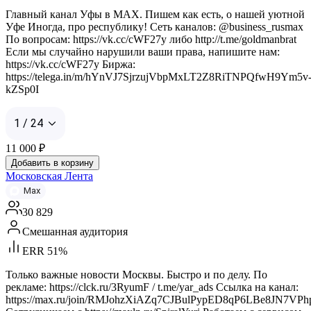
Главный канал Уфы в MAX. Пишем как есть, о нашей уютной
Уфе Иногда, про республику! Сеть каналов: @business_rusmax
По вопросам: https://vk.cc/cWF27y либо http://t.me/goldmanbrat
Если мы случайно нарушили ваши права, напишите нам:
https://vk.cc/cWF27y Биржа:
https://telega.in/m/hYnVJ7SjrzujVbpMxLT2Z8RiTNPQfwH9Ym5v
kZSp0I
1 / 24
11 000
₽
Добавить в корзину
Московская Лента
Max
30 829
Смешанная аудитория
ERR 51%
Только важные новости Москвы. Быстро и по делу. По
рекламе: https://clck.ru/3RyumF / t.me/yar_ads Ссылка на канал:
https://max.ru/join/RMJohzXiAZq7CJBulPypED8qP6LBe8JN7VPh