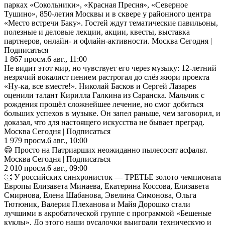
парках «Сокольники», «Красная Пресня», «Северное
Тушино», 850-летия Москвы и в сквере у районного центра
«Место встречи Баку». Гостей ждут тематические павильоны,
полезные и деловые лекции, акции, квесты, выставка
партнеров, онлайн- и офлайн-активности. Москва Сегодня |
Подписаться
1 867
просм.
6 авг., 11:00
Не видит этот мир, но чувствует его через музыку: 12-летний
незрячий вокалист пением растрогал до слёз жюри проекта
«Ну-ка, все вместе!». Николай Басков и Сергей Лазарев
оценили талант Кирилла Галкина из Саранска. Мальчик с
рождения прошёл сложнейшее лечение, но смог добиться
больших успехов в музыке. Он запел раньше, чем заговорил, и
доказал, что для настоящего искусства не бывает преград.
Москва Сегодня | Подписаться
1 979
просм.
6 авг., 10:00
😄 Просто на Патриарших неожиданно пылесосят асфальт.
Москва Сегодня | Подписаться
2 010
просм.
6 авг., 09:00
👏 У российских синхронисток — ТРЕТЬЕ золото чемпионата
Европы Елизавета Минаева, Екатерина Коссова, Елизавета
Смирнова, Елена Шабанова, Эвелина Симонова, Ольга
Тютюник, Валерия Плеханова и Майя Дорошко стали
лучшими в акробатической группе с программой «Бешеные
куклы». До этого наши русалочки выиграли техническую и