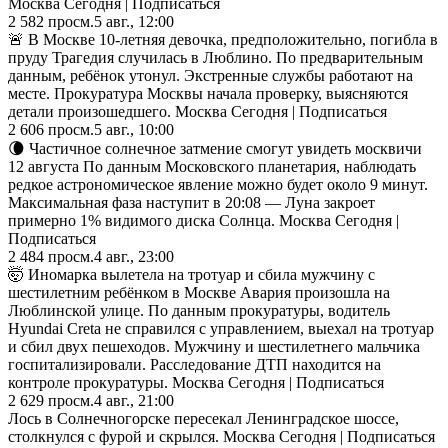
Москва Сегодня | Подписаться
2 582
просм.
5 авг., 12:00
🚨 В Москве 10-летняя девочка, предположительно, погибла в
пруду Трагедия случилась в Люблино. По предварительным
данным, ребёнок утонул. Экстренные службы работают на
месте. Прокуратура Москвы начала проверку, выясняются
детали произошедшего. Москва Сегодня | Подписаться
2 606
просм.
5 авг., 10:00
🌘 Частичное солнечное затмение смогут увидеть москвичи
12 августа По данным Московского планетария, наблюдать
редкое астрономическое явление можно будет около 9 минут.
Максимальная фаза наступит в 20:08 — Луна закроет
примерно 1% видимого диска Солнца. Москва Сегодня |
Подписаться
2 484
просм.
4 авг., 23:00
🤯 Иномарка вылетела на тротуар и сбила мужчину с
шестилетним ребёнком в Москве Авария произошла на
Люблинской улице. По данным прокуратуры, водитель
Hyundai Creta не справился с управлением, выехал на тротуар
и сбил двух пешеходов. Мужчину и шестилетнего мальчика
госпитализировали. Расследование ДТП находится на
контроле прокуратуры. Москва Сегодня | Подписаться
2 629
просм.
4 авг., 21:00
Лось в Солнечногорске пересекал Ленинградское шоссе,
столкнулся с фурой и скрылся. Москва Сегодня | Подписаться