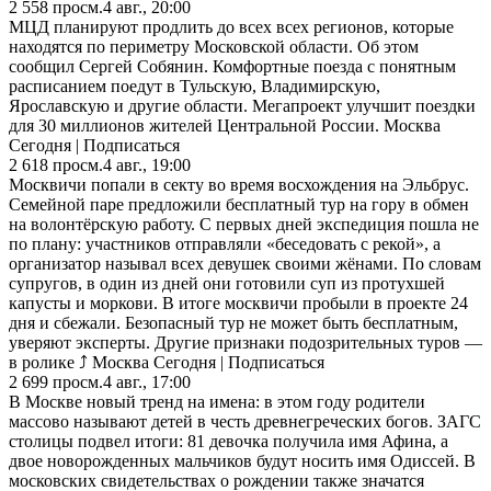
2 558
просм.
4 авг., 20:00
МЦД планируют продлить до всех всех регионов, которые
находятся по периметру Московской области. Об этом
сообщил Сергей Собянин. Комфортные поезда с понятным
расписанием поедут в Тульскую, Владимирскую,
Ярославскую и другие области. Мегапроект улучшит поездки
для 30 миллионов жителей Центральной России. Москва
Сегодня | Подписаться
2 618
просм.
4 авг., 19:00
Москвичи попали в секту во время восхождения на Эльбрус.
Семейной паре предложили бесплатный тур на гору в обмен
на волонтёрскую работу. С первых дней экспедиция пошла не
по плану: участников отправляли «беседовать с рекой», а
организатор называл всех девушек своими жёнами. По словам
супругов, в один из дней они готовили суп из протухшей
капусты и моркови. В итоге москвичи пробыли в проекте 24
дня и сбежали. Безопасный тур не может быть бесплатным,
уверяют эксперты. Другие признаки подозрительных туров —
в ролике ⤴️ Москва Сегодня | Подписаться
2 699
просм.
4 авг., 17:00
В Москве новый тренд на имена: в этом году родители
массово называют детей в честь древнегреческих богов. ЗАГС
столицы подвел итоги: 81 девочка получила имя Афина, а
двое новорожденных мальчиков будут носить имя Одиссей. В
московских свидетельствах о рождении также значатся