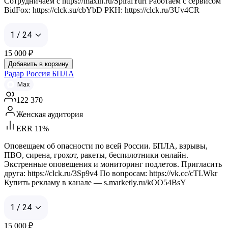
Сотрудничаем с https://maxln.ru/SpiralYuri Работаем с сервисом
BidFox: https://clck.su/cbYbD РКН: https://clck.ru/3Uv4CR
1 / 24
15 000
₽
Добавить в корзину
Радар Россия БПЛА
Max
122 370
Женская аудитория
ERR 11%
Оповещаем об опасности по всей России. БПЛА, взрывы,
ПВО, сирена, грохот, ракеты, беспилотники онлайн.
Экстренные оповещения и мониторинг подлетов. Пригласить
друга: https://clck.ru/3Sp9v4 По вопросам: https://vk.cc/cTLWkr
Купить рекламу в канале — s.marketly.ru/kOO54BsY
1 / 24
15 000
₽