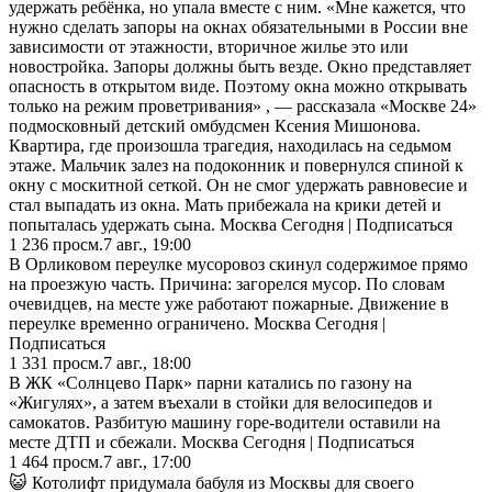
удержать ребёнка, но упала вместе с ним. «Мне кажется, что
нужно сделать запоры на окнах обязательными в России вне
зависимости от этажности, вторичное жилье это или
новостройка. Запоры должны быть везде. Окно представляет
опасность в открытом виде. Поэтому окна можно открывать
только на режим проветривания» , — рассказала «Москве 24»
подмосковный детский омбудсмен Ксения Мишонова.
Квартира, где произошла трагедия, находилась на седьмом
этаже. Мальчик залез на подоконник и повернулся спиной к
окну с москитной сеткой. Он не смог удержать равновесие и
стал выпадать из окна. Мать прибежала на крики детей и
попыталась удержать сына. Москва Сегодня | Подписаться
1 236
просм.
7 авг., 19:00
В Орликовом переулке мусоровоз скинул содержимое прямо
на проезжую часть. Причина: загорелся мусор. По словам
очевидцев, на месте уже работают пожарные. Движение в
переулке временно ограничено. Москва Сегодня |
Подписаться
1 331
просм.
7 авг., 18:00
В ЖК «Солнцево Парк» парни катались по газону на
«Жигулях», а затем въехали в стойки для велосипедов и
самокатов. Разбитую машину горе-водители оставили на
месте ДТП и сбежали. Москва Сегодня | Подписаться
1 464
просм.
7 авг., 17:00
😺 Котолифт придумала бабуля из Москвы для своего