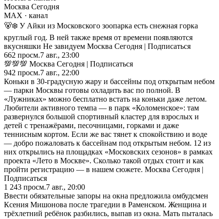
Москва Сегодня
MAX
· канал
🐻‍❄️ У Айки из Московского зоопарка есть снежная горка
круглый год. В ней также время от времени появляются
вкусняшки Не завидуем Москва Сегодня | Подписаться
662
просм.
7 авг., 23:00
💯💯💯 Москва Сегодня | Подписаться
942
просм.
7 авг., 22:00
Коньки в 30-градусную жару и бассейны под открытым небом
— парки Москвы готовы охладить вас по полной. В
«Лужниках» можно бесплатно встать на коньки даже летом.
Любители активного темпа — в парк «Коломенское»: там
развернулся большой спортивный кластер для взрослых и
детей с тренажёрами, песочницами, горками и даже
теннисным кортом. Если же вас тянет к спокойствию и воде
— добро пожаловать к бассейнам под открытым небом. 12 из
них открылись на площадках «Московских сезонов» в рамках
проекта «Лето в Москве». Сколько такой отдых стоит и как
пройти регистрацию — в нашем сюжете. Москва Сегодня |
Подписаться
1 243
просм.
7 авг., 20:00
Ввести обязательные запоры на окна предложила омбудсмен
Ксения Мишонова после трагедии в Раменском. Женщина и
трёхлетний ребёнок разбились, выпав из окна. Мать пыталась