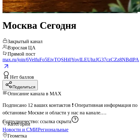
Москва Сегодня
Закрытый канал
Взрослая ЦА
Прямой пост
max.ru/join/6VelfuFo5EivTQSHi0YovILEUhzJG37czCZz8NBdlPA
Нет баллов
Поделиться
Описание канала в MAX
Подписано 12 ваших контактов ❗️ Оперативная информация по
обстановке Москве и области у нас на канале.
Сотрудничество:
ссылка скрыта
Категории
Новости и СМИ
Региональные
Геометка