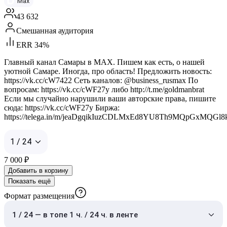
Max
43 632
Смешанная аудитория
ERR 34%
Главный канал Самары в MAX. Пишем как есть, о нашей
уютной Самаре. Иногда, про область! Предложить новость:
https://vk.cc/cW7422 Сеть каналов: @business_rusmax По
вопросам: https://vk.cc/cWF27y либо http://t.me/goldmanbrat
Если мы случайно нарушили ваши авторские права, пишите
сюда: https://vk.cc/cWF27y Биржа:
https://telega.in/m/jeaDgqikIuzCDLMxEd8YU8Th9MQpGxMQGl
1 / 24
7 000
₽
Добавить в корзину
Показать ещё
Формат размещения
1 / 24 — в топе 1 ч. / 24 ч. в ленте