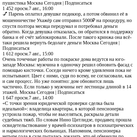
пушистика Москва Сегодня | Подписаться
1 452
просм.
7 авг., 16:00
💅 Парень оплатил девушке педикюр, а потом обвинил её в
мошенничестве Ухажёр сам отправил 5000₽ на процедуру, но
спустя полтора месяца передумал и потребовал деньги
обратно. Когда девушка отказалась, он обратился в поддержку
банка и её счёт заблокировали. После такого кринжа она всё-
таки решила вернуть бедолаге деньги Москва Сегодня |
Подписаться
1 612
просм.
7 авг., 15:00
Очень точечные работы по покраске дома ведутся на юго-
западе Москвы: мужчина в одиночку решил обновить фасад с
помощью кисточки. Соседи ничего кроме удивления пока не
испытывают. Цвет с ними, судя по всему, не согласовали, как
и сам процесс. Но уже понятно: дом обновится лишь
частично. Если только у мужчины нет лестницы длиной в 14
этажей. Москва Сегодня | Подписаться
1 647
просм.
7 авг., 14:00
«С точки зрения юридической проверки сделка была
идеальной»: владелица квартиры, в которой пенсионерка
устроила пожар, чтобы не выселяться, раскрыла детали
судебных тяжб. По словам Нино Цитлидзе, продавец прошла
освидетельствование у врачей-психиатров в психиатрических
и наркологических больницах. Напомним, пенсионерка
четыре года в суде пыталась доказать, что её обманули по