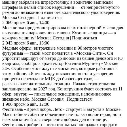
машину забрали на штрафстоянку, а водителю выписали
штрафы за целый список нарушений — от непристегнутого
ремня до незаконной езды без водительского удостоверения.
Москва Сегодня | Подписаться
2 069
просм.
6 авг., 14:00
Москвичка продемонстрировала верх инженерной мысли для
вытягивания парковочного талона. Кухонные щипцы — в
каждую машину! Москва Сегодня | Подписаться
2 043
просм.
6 авг., 13:00
Медные сферы, витражные мозаики и 90 метров чистого
футуризма — такой мост появится в «Москва-Сити». Он
упростит маршрут от метро до любой из башен делового и IQ-
квартала, сообщила архитектор Евгения Муринец «Москве
24». Особенно мост ждут те москвичи, которые работают в
этом районе. «Я очень жду появления моста и ускорения
процесса перехода от МЦК до бизнес-центра», —
рассказывает жительница столицы. Начало строительства
запланировано на 2027 год. Конструкция будет состоять из 11
сфер, внутри — пиксельное освещение, напоминающее
звёздное небо. Москва Сегодня | Подписаться
1 906
просм.
6 авг., 12:00
Фестиваль «Время добра. Лето» стартует 8 августа в Москве.
Масштабное событие объединяет не только волонтеров, но и
всех москвичей для свершения добрых дел в столице.
Фестиваль пройдет на пяти открытых площадках города: в