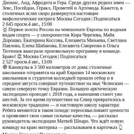
Дионис, Аид, Афродита и Гера. Среди других редких имен —
Зевс, Посейдон, Геракл, Прометей и Артемида. Кажется, в
столичных яслях скоро развернутся настоящие
мифологические интриги Москва Сегодня | Подписаться
2 645
просм.
4 авг., 15:00
🥇 Первое золото России на чемпионате Европы по водным
видам спорта — у синхронисток Кира Черезова, Майя
Дорошко, Екатерина Коссова, Елизавета Минаева, Светлана
Павлова, Елена Шабанова, Елизавета Смирнова и Ольга
Тютюник выиграли произвольную программу в команде.
Браво! 👏 Москва Сегодня | Подписаться
2 527
просм.
4 авг., 13:00
🧭 Каникулы в 3 500 километров от дома: столичные
школьники отправятся на край Евразии 14 московских
школьников и студентов колледжей прошли отбор и в
середине августа совершат путешествие на мыс Челюскин —
самую северную точку Евразии. Большую арктическую
экспедицию проводят с 2018 года, а нынешняя станет уже
шестой. За это время путешествие на Север превратилось в
московскую традицию — и настоящую школу характера:
Ребята меняются в таком походе: переосмысливают ценности
и проявляют свои самые сильные качества, — рассказал
руководитель экспедиции Матвей Шпаро. Что ждёт новую
команду на краю материка — рассказываем в карточках 👆