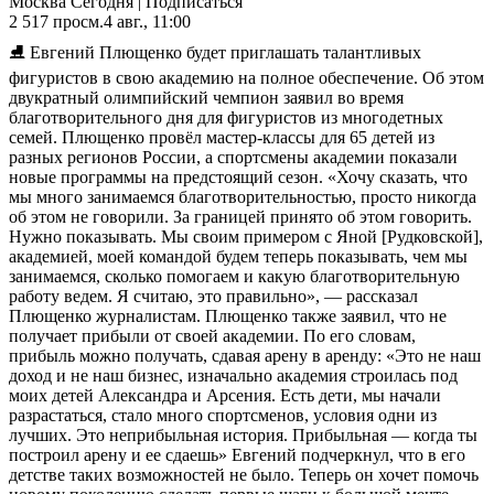
Москва Сегодня | Подписаться
2 517
просм.
4 авг., 11:00
⛸️ Евгений Плющенко будет приглашать талантливых
фигуристов в свою академию на полное обеспечение. Об этом
двукратный олимпийский чемпион заявил во время
благотворительного дня для фигуристов из многодетных
семей. Плющенко провёл мастер‑классы для 65 детей из
разных регионов России, а спортсмены академии показали
новые программы на предстоящий сезон. «Хочу сказать, что
мы много занимаемся благотворительностью, просто никогда
об этом не говорили. За границей принято об этом говорить.
Нужно показывать. Мы своим примером с Яной [Рудковской],
академией, моей командой будем теперь показывать, чем мы
занимаемся, сколько помогаем и какую благотворительную
работу ведем. Я считаю, это правильно», — рассказал
Плющенко журналистам. Плющенко также заявил, что не
получает прибыли от своей академии. По его словам,
прибыль можно получать, сдавая арену в аренду: «Это не наш
доход и не наш бизнес, изначально академия строилась под
моих детей Александра и Арсения. Есть дети, мы начали
разрастаться, стало много спортсменов, условия одни из
лучших. Это неприбыльная история. Прибыльная — когда ты
построил арену и ее сдаешь» Евгений подчеркнул, что в его
детстве таких возможностей не было. Теперь он хочет помочь