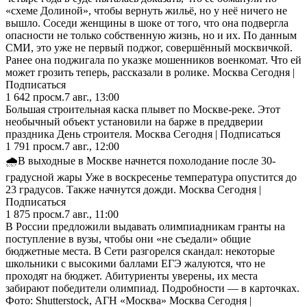
«схеме Долиной», чтобы вернуть жильё, но у неё ничего не
вышло. Соседи женщины в шоке от того, что она подвергла
опасности не только собственную жизнь, но и их. По данным
СМИ, это уже не первый поджог, совершённый москвичкой.
Ранее она поджигала по указке мошенников военкомат. Что ей
может грозить теперь, рассказали в ролике. Москва Сегодня |
Подписаться
1 642
просм.
7 авг., 13:00
Большая строительная каска плывет по Москве-реке. Этот
необычный объект установили на барже в преддверии
праздника День строителя. Москва Сегодня | Подписаться
1 791
просм.
7 авг., 12:00
🌧️В выходные в Москве начнется похолодание после 30-
градусной жары Уже в воскресенье температура опустится до
23 градусов. Также начнутся дожди. Москва Сегодня |
Подписаться
1 875
просм.
7 авг., 11:00
В России предложили выдавать олимпиадникам гранты на
поступление в вузы, чтобы они «не съедали» общие
бюджетные места. В Сети разгорелся скандал: некоторые
школьники с высокими баллами ЕГЭ жалуются, что не
проходят на бюджет. Абитуриенты уверены, их места
забирают победители олимпиад. Подробности — в карточках.
Фото: Shutterstock, АГН «Москва» Москва Сегодня |