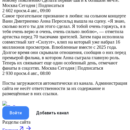
новому поколению сделать первые шаги к большой мечте.
Москва Сегодня | Подписаться
2 602
просм.
4 авг., 09:00
Самое трогательное признание в любви: на сольном концерте
Вани Дмитриенко Анна Пересильд вышла на сцену. «Я знаю,
сколько всего ты для этого сделал. Я тобой очень горжусь, я в
тебя очень верю и очень, очень сильно люблю», — отметила
артистка перед 70 тысячами зрителей. Затем пара исполнила
совместный хит «Силуэт», клип на который уже набрал 16
миллионов просмотров. Влюбленные вместе с 2025 года.
Долгое время они скрывали отношения, сообщив о них перед
премьерой фильма, в котором Анна сыграла главную роль.
Теперь их связывает еще один особенный день, отмечают
фанаты в соцсетях. Москва Сегодня | Подписаться
2 930
просм.
4 авг., 08:00
Посты загружаются автоматически из канала. Администрация
сайта не несёт ответственности за их содержание и
размещённые в них ссылки.
Войти
Добавить канал
Разделы сайта