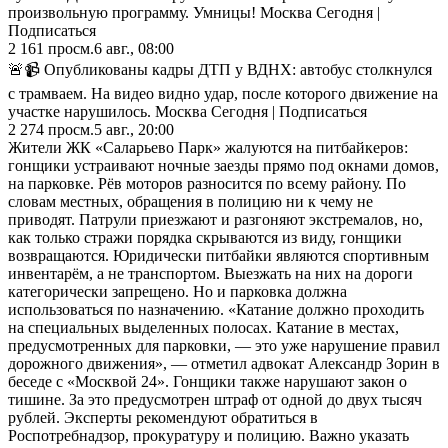
произвольную программу. Умницы! Москва Сегодня |
Подписаться
2 161
просм.
6 авг., 08:00
🚨📹 Опубликованы кадры ДТП у ВДНХ: автобус столкнулся
с трамваем. На видео видно удар, после которого движение на
участке нарушилось. Москва Сегодня | Подписаться
2 274
просм.
5 авг., 20:00
Жители ЖК «Саларьево Парк» жалуются на питбайкеров:
гонщики устраивают ночные заезды прямо под окнами домов,
на парковке. Рёв моторов разносится по всему району. По
словам местных, обращения в полицию ни к чему не
приводят. Патрули приезжают и разгоняют экстремалов, но,
как только стражи порядка скрываются из виду, гонщики
возвращаются. Юридически питбайки являются спортивным
инвентарём, а не транспортом. Выезжать на них на дороги
категорически запрещено. Но и парковка должна
использоваться по назначению. «Катание должно проходить
на специальных выделенных полосах. Катание в местах,
предусмотренных для парковки, — это уже нарушение правил
дорожного движения», — отметил адвокат Александр Зорин в
беседе с «Москвой 24». Гонщики также нарушают закон о
тишине. За это предусмотрен штраф от одной до двух тысяч
рублей. Эксперты рекомендуют обратиться в
Роспотребнадзор, прокуратуру и полицию. Важно указать