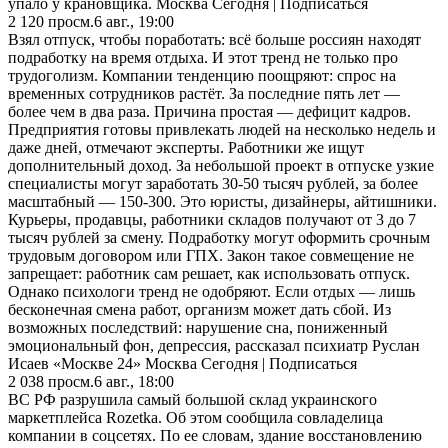
упало у крановщика. Москва Сегодня | Подписаться
2 120
просм.
6 авг., 19:00
Взял отпуск, чтобы поработать: всё больше россиян находят
подработку на время отдыха. И этот тренд не только про
трудоголизм. Компании тенденцию поощряют: спрос на
временных сотрудников растёт. За последние пять лет —
более чем в два раза. Причина простая — дефицит кадров.
Предприятия готовы привлекать людей на несколько недель и
даже дней, отмечают эксперты. Работники же ищут
дополнительный доход. За небольшой проект в отпуске узкие
специалисты могут заработать 30-50 тысяч рублей, за более
масштабный — 150-300. Это юристы, дизайнеры, айтишники.
Курьеры, продавцы, работники складов получают от 3 до 7
тысяч рублей за смену. Подработку могут оформить срочным
трудовым договором или ГПХ. Закон такое совмещение не
запрещает: работник сам решает, как использовать отпуск.
Однако психологи тренд не одобряют. Если отдых — лишь
бесконечная смена работ, организм может дать сбой. Из
возможных последствий: нарушение сна, пониженный
эмоциональный фон, депрессия, рассказал психиатр Руслан
Исаев «Москве 24» Москва Сегодня | Подписаться
2 038
просм.
6 авг., 18:00
ВС РФ разрушила самый большой склад украинского
маркетплейса Rozetka. Об этом сообщила совладелица
компании в соцсетях. По ее словам, здание восстановлению