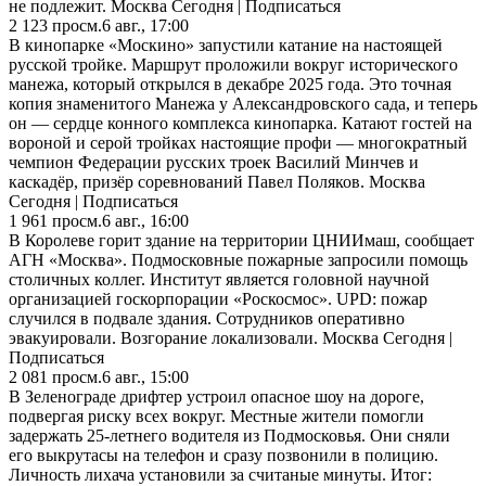
не подлежит. Москва Сегодня | Подписаться
2 123
просм.
6 авг., 17:00
В кинопарке «Москино» запустили катание на настоящей
русской тройке. Маршрут проложили вокруг исторического
манежа, который открылся в декабре 2025 года. Это точная
копия знаменитого Манежа у Александровского сада, и теперь
он — сердце конного комплекса кинопарка. Катают гостей на
вороной и серой тройках настоящие профи — многократный
чемпион Федерации русских троек Василий Минчев и
каскадёр, призёр соревнований Павел Поляков. Москва
Сегодня | Подписаться
1 961
просм.
6 авг., 16:00
В Королеве горит здание на территории ЦНИИмаш, сообщает
АГН «Москва». Подмосковные пожарные запросили помощь
столичных коллег. Институт является головной научной
организацией госкорпорации «Роскосмос». UPD: пожар
случился в подвале здания. Сотрудников оперативно
эвакуировали. Возгорание локализовали. Москва Сегодня |
Подписаться
2 081
просм.
6 авг., 15:00
В Зеленограде дрифтер устроил опасное шоу на дороге,
подвергая риску всех вокруг. Местные жители помогли
задержать 25-летнего водителя из Подмосковья. Они сняли
его выкрутасы на телефон и сразу позвонили в полицию.
Личность лихача установили за считаные минуты. Итог: