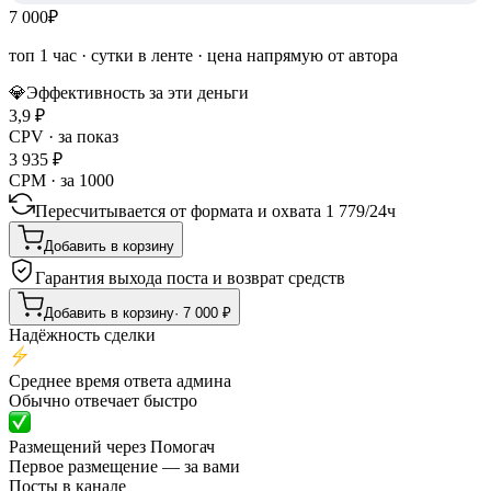
7 000
₽
топ 1 час
·
сутки в ленте
· цена напрямую от автора
💎
Эффективность за эти деньги
3,9
₽
CPV · за показ
3 935
₽
CPM · за 1000
Пересчитывается от формата и охвата
1 779
/
24ч
Добавить в корзину
Гарантия выхода поста и возврат средств
Добавить в корзину
·
7 000
₽
Надёжность сделки
Среднее время ответа админа
Обычно отвечает быстро
Размещений через Помогач
Первое размещение — за вами
Посты в канале