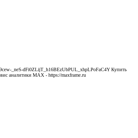
u/join/9cew-_neS-dFi0ZLijT_h16BEzUbPUL_xhpLPoFaC4Y Купить
вис аналитики MAX - https://maxframe.ru