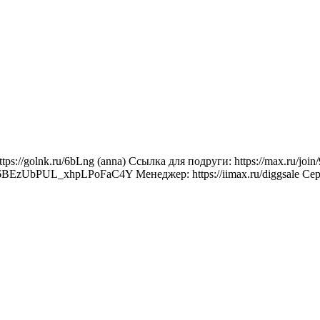
tps://golnk.ru/6bLng (anna) Ссылка для подруги: https://max.r
h16BEzUbPUL_xhpLPoFaC4Y Менеджер: https://iimax.ru/diggsale Сер