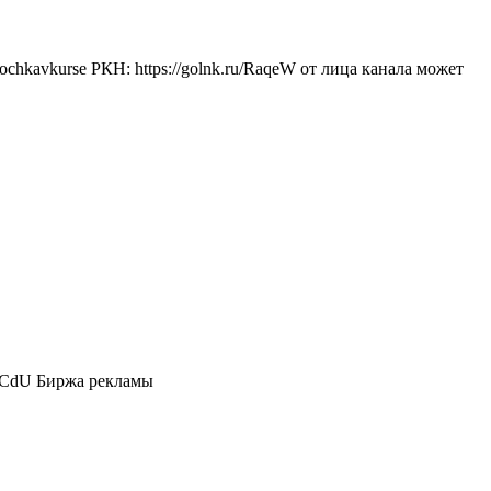
rochkavkurse РКН: https://golnk.ru/RaqeW от лица канала может
cWjCdU Биржа рекламы