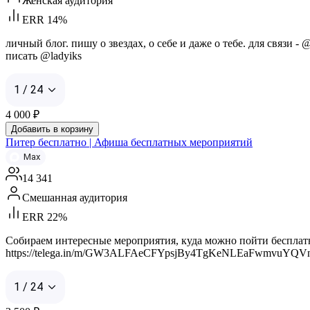
Женская аудитория
ERR 14%
личный блог. пишу о звездах, о себе и даже о тебе. для связи -
писать @ladyiks
1 / 24
4 000
₽
Добавить в корзину
Питер бесплатно | Афиша бесплатных мероприятий
Max
14 341
Смешанная аудитория
ERR 22%
Собираем интересные мероприятия, куда можно пойти бесплатно 
https://telega.in/m/GW3ALFAeCFYpsjBy4TgKeNLEaFwmvuYQV
1 / 24