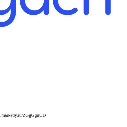
s.marketly.ru/ZGgGguUD