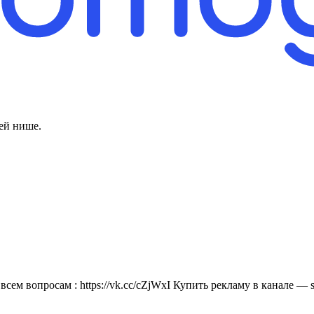
ей нише.
м вопросам : https://vk.cc/cZjWxI Купить рекламу в канале — 