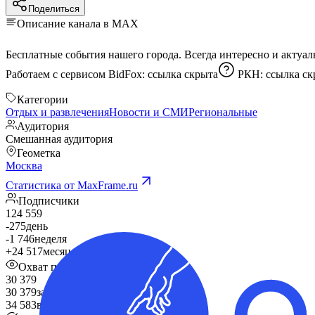
Поделиться
Описание канала в MAX
Работаем с сервисом BidFox:
ссылка скрыта
РКН:
ссылка ск
Категории
Отдых и развлечения
Новости и СМИ
Региональные
Аудитория
Смешанная аудитория
Геометка
Москва
Статистика от MaxFrame.ru
Подписчики
124 559
-275
день
-1 746
неделя
+24 517
месяц
Охват поста
30 379
30 379
за 24 часа
34 583
в среднем