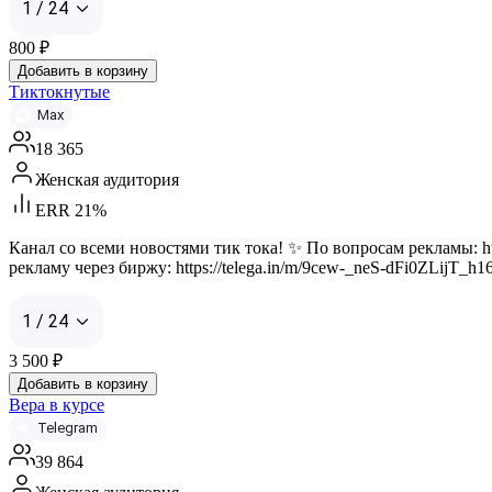
1 / 24
800
₽
Добавить в корзину
Тиктокнутые
Max
18 365
Женская аудитория
ERR 21%
Канал со всеми новостями тик тока! ✨ По вопросам рекламы: ht
рекламу через биржу: https://telega.in/m/9cew-_neS-dFi0ZLijT_
1 / 24
3 500
₽
Добавить в корзину
Вера в курсе
Telegram
39 864