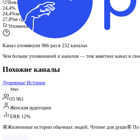
Вовлечённость
24,4%
24,4%
за 24 часа
27,8%
в среднем
Упоминания в других каналах
Канал упомянули
986
раз
в
232
каналах
Чем больше упоминаний и каналов — тем заметнее канал в сво
Похожие каналы
Душевные Истории
Max
35 961
Женская аудитория
ERR 12%
🦋Жизненные истории обычных людей. Чтение для души🦋 По все