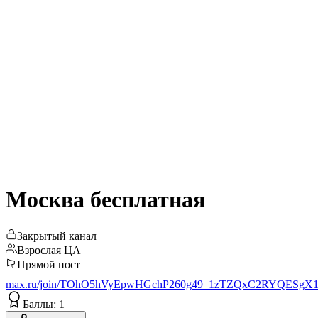
Москва бесплатная
Закрытый канал
Взрослая ЦА
Прямой пост
max.ru/join/TOhO5hVyEpwHGchP260g49_1zTZQxC2RYQESgX
Баллы: 1