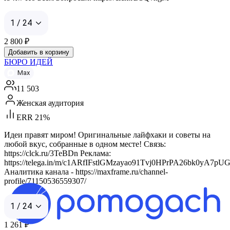
1 / 24
2 800
₽
Добавить в корзину
БЮРО ИДЕЙ
Max
11 503
Женская аудитория
ERR 21%
Идеи правят миром! Оригинальные лайфхаки и советы на
любой вкус, собранные в одном месте! Связь:
https://clck.ru/3TeBDn Реклама:
https://telega.in/m/c1ARfIFstlGMzayao91Tvj0HPrPA26bk0yA7pUG
Аналитика канала - https://maxframe.ru/channel-
profile/71150536559307/
1 / 24
1 261
₽