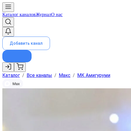
Каталог каналов
Журнал
О нас
Добавить канал
Каталог
/
Все каналы
/
Макс
/
МК Амигуруми
Max