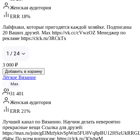
Женская аудитория
ERR 18%
Лайфхаки, которые пригодятся каждой хозяйке. Подписаны
20 Ваших друзей. Max https://vk.cc/cVwzOZ Менеджер по
рекламе https://clck.ru/3RCkTx
1 / 24
3 000
₽
Добавить в корзину
Лёгкое Вязание
Max
31 401
Женская аудитория
ERR 21%
Лучший канал по Вязанию. Научим делать невероятно
прекрасные вещи Ссылка для друзей:
https://max.ru/join/gEIMzfykivSpWm5FU8Vq8pBU12HSzUkRRG
r94tw По всем вопросам: https://clck.ru/3QvhgM