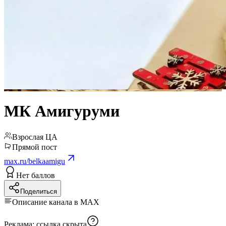
МК Амигуруми
Взрослая ЦА
Прямой пост
max.ru/belkaamigu
Нет баллов
Поделиться
Описание канала в MAX
Реклама:
ссылка скрыта