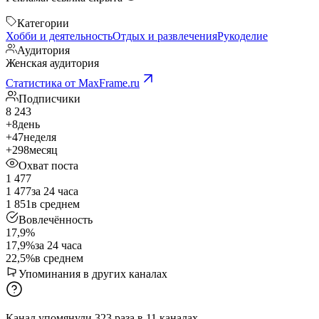
Категории
Хобби и деятельность
Отдых и развлечения
Рукоделие
Аудитория
Женская аудитория
Статистика от MaxFrame.ru
Подписчики
8 243
+8
день
+47
неделя
+298
месяц
Охват поста
1 477
1 477
за 24 часа
1 851
в среднем
Вовлечённость
17,9%
17,9%
за 24 часа
22,5%
в среднем
Упоминания в других каналах
Канал упомянули
323
раза
в
11
каналах