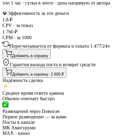
топ 1 час
·
сутки в ленте
· цена напрямую от автора
💎
Эффективность за эти деньги
1,8
₽
CPV · за показ
1 760
₽
CPM · за 1000
Пересчитывается от формата и охвата
1 477
/
24ч
Добавить в корзину
Гарантия выхода поста и возврат средств
Добавить в корзину
·
2 600
₽
Надёжность сделки
Среднее время ответа админа
Обычно отвечает быстро
Размещений через Помогач
Первое размещение — за вами
Посты в канале
МК Амигуруми
MAX
· канал