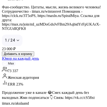
Фан-сообщество. Цитаты, мысли, жизнь великого человека!
Сотрудничество - iimax.ru/winrassvet Помощник -
https://clck.ru/3T5oPS, https://maxln.ru/SpiralMiya. Ссылка для
друга:
https://max.ru/join/mI_uzMDoGdsJvFBm29AqbidYrFpUKArX-
NTGUdIQFK8
1 / 24
23 000
₽
Добавить в корзину
Юмор на каждый день
Max
73 337
Женская аудитория
ERR 23%
Продолжение уже в канале 😂Смех каждый день без
выходных Жми подписаться 👇 Связь: https://vk.cc/cS58xt
iimax.ru/akulaand