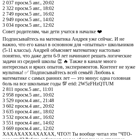
2 037
просм.
5 авг., 20:02
2 322
просм.
5 авг., 18:02
2 749
просм.
5 авг., 16:02
2 949
просм.
5 авг., 14:02
3 034
просм.
5 авг., 12:02
Совет родителям, чьи дети учатся в началке ❤️
Подписывайтесь на математика Андрея уже сейчас. И не
важно, что его канал в основном для «опытных» школьников
(5-11 классы). Андрей объясняет математику настолько
понятно, что даже дети 6-9 лет начинают решать логические
задачи из средней школы 👏 🔥 Также в канале много
интересных и ярких опытов, экспериментов. Контент не хуже
мультика! ✅ Подписывайтесь всей семьёй Любовь к
математике с самых ранних лет — это минус одна головная
боль на все школьные годы 💯 erid: 2W5zFHzQTUM
2 811
просм.
5 авг., 11:01
2 958
просм.
5 авг., 10:02
3 529
просм.
4 авг., 21:48
3 602
просм.
4 авг., 20:02
3 635
просм.
4 авг., 18:02
3 532
просм.
4 авг., 16:02
3 551
просм.
4 авг., 14:02
3 669
просм.
4 авг., 12:02
ХАХАХАХХАХАХАХ, ЧТО?! Ты вообще читал эти "ЧТО-