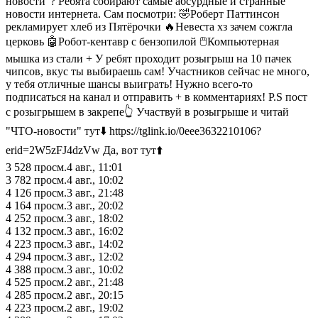
новости"? Ребята собирают самые абсурдные и странные
новости интернета. Сам посмотри: 🤣Роберт Паттинсон
рекламирует хлеб из Пятёрочки 🔥Невеста хз зачем сожгла
церковь 🤖Робот-кентавр с бензопилой 🖱️Компьютерная
мышка из стали + У ребят проходит розыгрыш на 10 пачек
чипсов, вкус ты выбираешь сам! Участников сейчас не много,
у тебя отличные шансы выиграть! Нужно всего-то
подписаться на канал и отправить + в комментариях! P.S пост
с розыгрышем в закрепе👆 Участвуй в розыгрыше и читай
"ЧТО-новости" тут⬇️ https://tglink.io/0eee3632210106?
erid=2W5zFJ4dzVw Да, вот тут⬆️
3 528
просм.
4 авг., 11:01
3 782
просм.
4 авг., 10:02
4 126
просм.
3 авг., 21:48
4 164
просм.
3 авг., 20:02
4 252
просм.
3 авг., 18:02
4 132
просм.
3 авг., 16:02
4 223
просм.
3 авг., 14:02
4 294
просм.
3 авг., 12:02
4 388
просм.
3 авг., 10:02
4 525
просм.
2 авг., 21:48
4 285
просм.
2 авг., 20:15
4 223
просм.
2 авг., 19:02