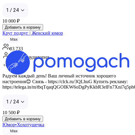
1 / 24
10 000
₽
Добавить в корзину
Круг подруг | Женский юмор
Max
83 733
Женская аудитория
ERR 24%
Радуем каждый день! Ваш личный источник хорошего
настроения😊 Связь - https://clck.ru/3QLhuG Купить рекламу:
https://telega.in/m/tbqTqaqQGOIKW6oDgPyKkbR3elFn7Xni7q5p
1 / 24
10 500
₽
Добавить в корзину
Юмор•Хохотушечка
Max