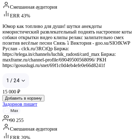
Смешанная аудитория
ERR 43%
Юмор как топливо для души! шутки анекдоты
юмористический развлекательный поднять настроение коты
собаки открытки видео клипы релакс залипательно смех
позитив весёлые песни Связь ⤵️ Виктория - goo.su/SIOfKWP
Руслан - clck.ru/3RCtQp Биржа:
https://telega.in/channels/luchik_radosti/card_max Биржа:
maxframe.ru/channel-profile/69049500568096/ РКН
https://gosuslugi.ru/snet/69f1c0d4eb4efe0e66d8241f
1 / 24
15 000
₽
Добавить в корзину
Задорнов пишет
Max
90 255
Смешанная аудитория
ERR 20%