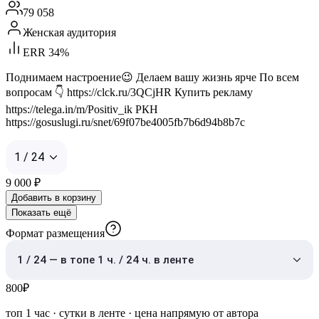
79 058
Женская аудитория
ERR 34%
Поднимаем настроение😉 Делаем вашу жизнь ярче По всем
вопросам 👇 https://clck.ru/3QCjHR Купить рекламу
https://telega.in/m/Positiv_ik РКН
https://gosuslugi.ru/snet/69f07be4005fb7b6d94b8b7c
1 / 24
9 000
₽
Добавить в корзину
Показать ещё
Формат размещения
1 / 24 — в топе 1 ч. / 24 ч. в ленте
800
₽
топ 1 час
·
сутки в ленте
· цена напрямую от автора