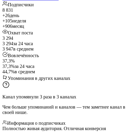
Подписчики
8 831
+26
день
+105
неделя
+906
месяц
Охват поста
3 294
3 294
за 24 часа
3 947
в среднем
Вовлечённость
37,3%
37,3%
за 24 часа
44,7%
в среднем
Упоминания в других каналах
Канал упомянули
3
раза
в
3
каналах
Чем больше упоминаний и каналов — тем заметнее канал в
своей нише.
Информация о подписчиках
Полностью живая аудитория. Отличная конверсия