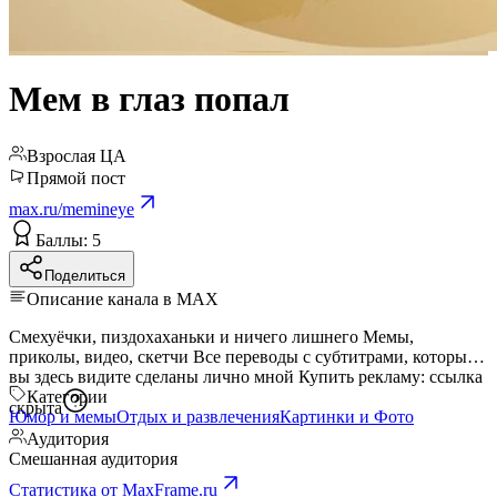
Мем в глаз попал
Взрослая ЦА
Прямой пост
max.ru/memineye
Баллы: 5
Поделиться
Описание канала в MAX
Смехуёчки, пиздохаханьки и ничего лишнего Мемы,
приколы, видео, скетчи Все переводы с субтитрами, которые
вы здесь видите сделаны лично мной Купить рекламу:
ссылка
Категории
скрыта
Юмор и мемы
Отдых и развлечения
Картинки и Фото
Аудитория
Смешанная аудитория
Статистика от MaxFrame.ru