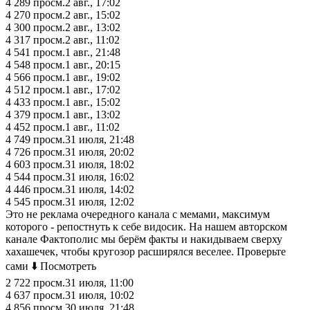
4 289
просм.
2 авг., 17:02
4 270
просм.
2 авг., 15:02
4 300
просм.
2 авг., 13:02
4 317
просм.
2 авг., 11:02
4 541
просм.
1 авг., 21:48
4 548
просм.
1 авг., 20:15
4 566
просм.
1 авг., 19:02
4 512
просм.
1 авг., 17:02
4 433
просм.
1 авг., 15:02
4 379
просм.
1 авг., 13:02
4 452
просм.
1 авг., 11:02
4 749
просм.
31 июля, 21:48
4 726
просм.
31 июля, 20:02
4 603
просм.
31 июля, 18:02
4 544
просм.
31 июля, 16:02
4 446
просм.
31 июля, 14:02
4 545
просм.
31 июля, 12:02
Это не реклама очередного канала с мемами, максимум
которого - репостнуть к себе видосик. На нашем авторском
канале Фактополис мы берём факты и накидываем сверху
хахашечек, чтобы кругозор расширялся веселее. Проверьте
сами ⬇️ Посмотреть
2 722
просм.
31 июля, 11:00
4 637
просм.
31 июля, 10:02
4 856
просм.
30 июля, 21:48