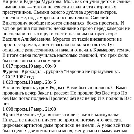
Вицина и Раднэра Муратова. Мол, как он учил деток в садике
гимнастике — так он перевоспитывал и этих взрослых
преступников. Съемки одного дубля за другим актеров,
конечно же, подзаморозили основательно. Савелий
Викторович вообще не хотел сниматься, боясь простыть. И
вот он решил пошалить: неожиданно прямо перед камерой не
по сценарию взял в руки снег и начал им натирать торс
Василия Алибабаевича. Муратов от такой внезапности не
просто закричал, а почти заголосил во всю глотку. Тут
остальные развеселились и начали отвечать Крамарову тем же.
В итоге сцена получилась настолько смешной, что грех было
бы ее исключать из комедии.
1 017
просм.
19 мар., 09:49
Журнал "Крокодил", рубрика "Нарочно не придумаешь",
СССР 1987 год.
1 023
просм.
18 мар., 23:45
Вас хочу будить утром Рядом с Вами быть в полдень С Вами
проводить вечер Закат и рассвет Но прошло без Вас утро Но
без Вас погас полдень Пролетел без вас вечер И в полночь Вас
нет
1 098
просм.
17 мар., 21:08
Юрий Никулин: «До пятидесяти лет я жил в коммуналке.
Никуда не писал и ничего не просил, потому что четверть
цирковых артистов даже прописки не имели. А у нас всё-таки
было целых две комнаты: на меня, жену, сына и маму жены»