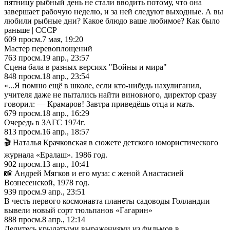
пятницу рыбный день не стали вводить потому, что она
завершает рабочую неделю, и за ней следуют выходные. А вы
любили рыбные дни? Какое блюдо ваше любимое? Как было
раньше | СССР
609
просм.
7 мая, 19:20
Мастер перевоплощений
763
просм.
19 апр., 23:57
Сцена бала в разных версиях "Войны и мира"
848
просм.
18 апр., 23:54
«...Я помню ещё в школе, если кто‐нибудь нахулиганил,
учителя даже не пытались найти виновного, директор сразу
говорил: — Крамаров! Завтра приведёшь отца и мать.
679
просм.
18 апр., 16:29
Очередь в ЗАГС 1974г.
813
просм.
16 апр., 18:57
🎬 Наталья Крачковская в сюжете детского юмористического
журнала «Ералаш». 1986 год.
902
просм.
13 апр., 10:41
📸 Андрей Мягков и его муза: с женой Анастасией
Вознесенской, 1978 год.
939
просм.
9 апр., 23:51
В честь первого космонавта планеты садоводы Голландии
вывели новый сорт тюльпанов «Гагарин»
888
просм.
8 апр., 12:14
Делитесь крылатыми выражениями из фильмов в