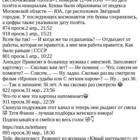
полёта и инициалам. Буквы были образованы от индекса
Московской области — ЮА, где расположен Звёздный
городок. У последующих космонавтов эти буквы сохранялись,
а цифры также указывали дату полёта.
874
просм.
2 апр., 21:52
918
просм.
1 апр., 15:21
Всем бы так! — И когда же ты отдыхаешь? — Отдыхают от
работы, которая не нравится, а мне моя работа нравится. Как
было раньше | СССР
801
просм.
1 апр., 10:22
Анекдот Привозят в больницу мужика с амнезией. Заполняют
карточку: — Сколько вам лет? — Не помню( — Что, совсем не
помните? — Совсем… — Ну ладно. Сколько раз вы смотрели
фильм «Ирония судьбы или С легким паром»? — Ну… раз 30.
— Так и запишем: 30 лет. А вы сколько раз смотрели 😂
822
просм.
31 мар., 23:56
Что-то и мне эта картина напоминает😀
911
просм.
30 мар., 22:59
Скинула подружкам этот канал и теперь они рыдают от смеха
🤣 Тетя Фанни - лучшая подборка женского юмора!
Подписывайся и смейся во весь голос 🤣👇
https://max.ru/tetfunny
895
просм.
30 мар., 18:30
Тебе, филателист. Разворот из журнала «Юный натуралист» от