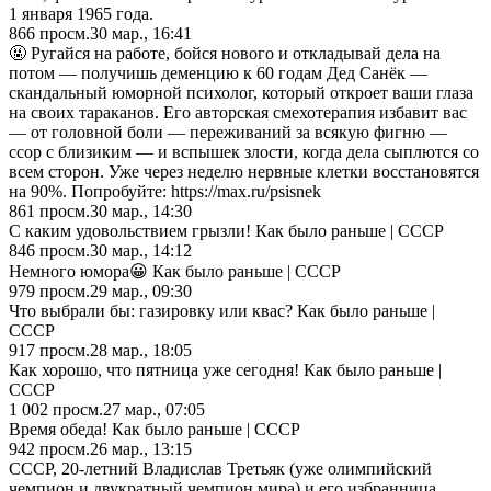
1 января 1965 года.
866
просм.
30 мар., 16:41
🤬 Ругайся на работе, бойся нового и откладывай дела на
потом — получишь деменцию к 60 годам Дед Санёк —
скандальный юморной психолог, который откроет ваши глаза
на своих тараканов. Его авторская смехотерапия избавит вас
— от головной боли — переживаний за всякую фигню —
ссор с близиким — и вспышек злости, когда дела сыплются со
всем сторон. Уже через неделю нервные клетки восстановятся
на 90%. Попробуйте: https://max.ru/psisnek
861
просм.
30 мар., 14:30
С каким удовольствием грызли! Как было раньше | СССР
846
просм.
30 мар., 14:12
Немного юмора😀 Как было раньше | СССР
979
просм.
29 мар., 09:30
Что выбрали бы: газировку или квас? Как было раньше |
СССР
917
просм.
28 мар., 18:05
Как хорошо, что пятница уже сегодня! Как было раньше |
СССР
1 002
просм.
27 мар., 07:05
Время обеда! Как было раньше | СССР
942
просм.
26 мар., 13:15
СССР, 20-летний Владислав Третьяк (уже олимпийский
чемпион и двукратный чемпион мира) и его избранница