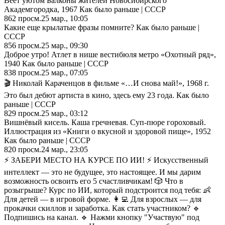
Веет уютом Балконы жителей Новосибирского
Академгородка, 1967 Как было раньше | СССР
862
просм.
25 мар., 10:05
Какие еще крылатые фразы помните? Как было раньше |
СССР
856
просм.
25 мар., 09:30
Доброе утро! Атлет в нише вестибюля метро «Охотный ряд»,
1940 Как было раньше | СССР
838
просм.
25 мар., 07:05
🎬 Николай Караченцов в фильме «…И снова май!», 1968 г.
Это был дебют артиста в кино, здесь ему 23 года. Как было
раньше | СССР
829
просм.
25 мар., 03:12
Вишнёвый кисель. Каша гречневая. Суп-пюре гороховый.
Иллюстрация из «Книги о вкусной и здоровой пище», 1952
Как было раньше | СССР
820
просм.
24 мар., 23:05
⚡️ ЗАБЕРИ МЕСТО НА КУРСЕ ПО ИИ! ⚡️ Искусственный
интеллект — это не будущее, это настоящее. И мы дарим
возможность освоить его 5 счастливчикам! 🎲 Что в
розыгрыше? Курс по ИИ, который подстроится под тебя: 👶
Для детей — в игровой форме. 👩‍💻 Для взрослых — для
прокачки скиллов и заработка. Как стать участником? 🔹
Подпишись на канал. 🔹 Нажми кнопку "Участвую" под