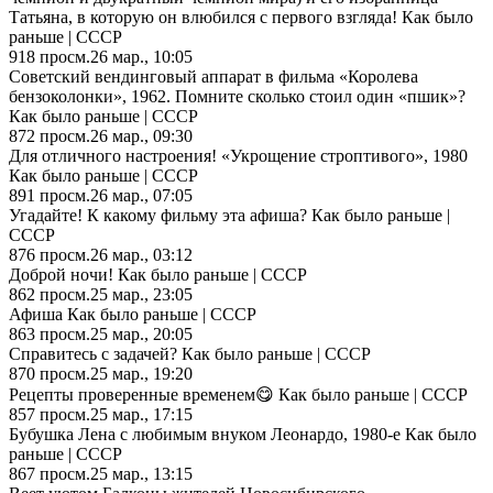
Татьяна, в которую он влюбился с первого взгляда! Как было
раньше | СССР
918
просм.
26 мар., 10:05
Советский вендинговый аппарат в фильма «Королева
бензоколонки», 1962. Помните сколько стоил один «пшик»?
Как было раньше | СССР
872
просм.
26 мар., 09:30
Для отличного настроения! «Укрощение строптивого», 1980
Как было раньше | СССР
891
просм.
26 мар., 07:05
Угадайте! К какому фильму эта афиша? Как было раньше |
СССР
876
просм.
26 мар., 03:12
Доброй ночи! Как было раньше | СССР
862
просм.
25 мар., 23:05
Афиша Как было раньше | СССР
863
просм.
25 мар., 20:05
Справитесь с задачей? Как было раньше | СССР
870
просм.
25 мар., 19:20
Рецепты проверенные временем😋 Как было раньше | СССР
857
просм.
25 мар., 17:15
Бубушка Лена с любимым внуком Леонардо, 1980-е Как было
раньше | СССР
867
просм.
25 мар., 13:15