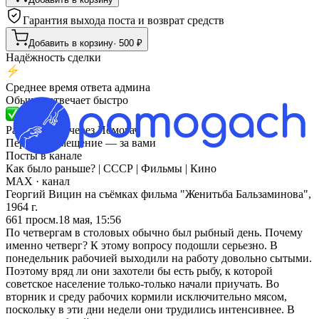
Гарантия выхода поста и возврат средств
Добавить в корзину
·
500
₽
Надёжность сделки
Среднее время ответа админа
Обычно отвечает быстро
Размещений через Помогач
Первое размещение — за вами
Посты в канале
Как было раньше? | СССР | Фильмы | Кино
MAX
· канал
Георгий Вицин на съёмках фильма "Женитьба Бальзаминова",
1964 г.
661
просм.
18 мая, 15:56
По четвергам в столовых обычно был рыбный день. Почему
именно четверг? К этому вопросу подошли серьезно. В
понедельник рабочией выходили на работу довольно сытыми.
Поэтому вряд ли они захотели бы есть рыбу, к которой
советское население только-только начали приучать. Во
вторник и среду рабочих кормили исключительно мясом,
поскольку в эти дни недели они трудились интенсивнее. В