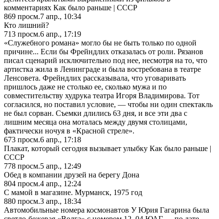
комментариях Как было раньше | СССР
869
просм.
7 апр., 10:34
Кто лишний?
713
просм.
6 апр., 17:19
«Служебного романа» могло бы не быть только по одной
причине... Если бы Фрейндлих отказалась от роли. Рязанов
писал сценарий исключительно под нее, несмотря на то, что
артистка жила в Ленинграде и была востребована в театре
Ленсовета. Фрейндлих рассказывала, что уговаривать
пришлось даже не столько ее, сколько мужа и по
совместительству худрука театра Игоря Владимирова. Тот
согласился, но поставил условие, — чтобы ни один спектакль
не был сорван. Съемки длились 63 дня, и все эти два с
лишним месяца она моталась между двумя столицами,
фактически ночуя в «Красной стреле».
673
просм.
6 апр., 17:18
Плакат, который сегодня вызывает улыбку Как было раньше |
СССР
778
просм.
5 апр., 12:49
Обед в компании друзей на берегу Дона
804
просм.
4 апр., 12:24
С мамой в магазине. Мурманск, 1975 год
880
просм.
3 апр., 18:34
Автомобильные номера космонавтов У Юрия Гагарина была
светло-бежевая «Волга» с номером 12–04 ЮАГ — по дате