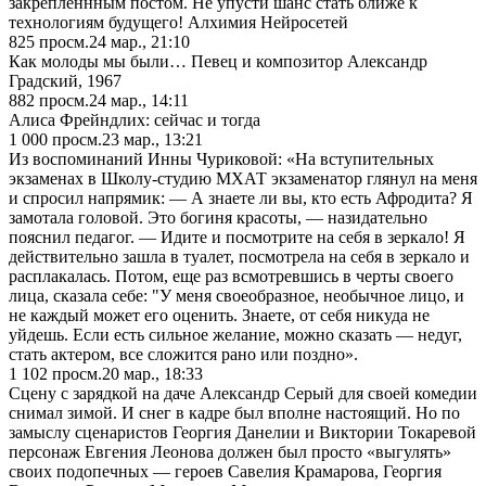
закрепленнным постом. Не упусти шанс стать ближе к
технологиям будущего! Алхимия Нейросетей
825
просм.
24 мар., 21:10
Как молоды мы были… Певец и композитор Александр
Градский, 1967
882
просм.
24 мар., 14:11
Алиса Фрейндлих: сейчас и тогда
1 000
просм.
23 мар., 13:21
Из воспоминаний Инны Чуриковой: «На вступительных
экзаменах в Школу-студию МХАТ экзаменатор глянул на меня
и спросил напрямик: — А знаете ли вы, кто есть Афродита? Я
замотала головой. Это богиня красоты, — назидательно
пояснил педагог. — Идите и посмотрите на себя в зеркало! Я
действительно зашла в туалет, посмотрела на себя в зеркало и
расплакалась. Потом, еще раз всмотревшись в черты своего
лица, сказала себе: "У меня своеобразное, необычное лицо, и
не каждый может его оценить. Знаете, от себя никуда не
уйдешь. Если есть сильное желание, можно сказать — недуг,
стать актером, все сложится рано или поздно».
1 102
просм.
20 мар., 18:33
Сцену с зарядкой на даче Александр Серый для своей комедии
снимал зимой. И снег в кадре был вполне настоящий. Но по
замыслу сценаристов Георгия Данелии и Виктории Токаревой
персонаж Евгения Леонова должен был просто «выгулять»
своих подопечных — героев Савелия Крамарова, Георгия