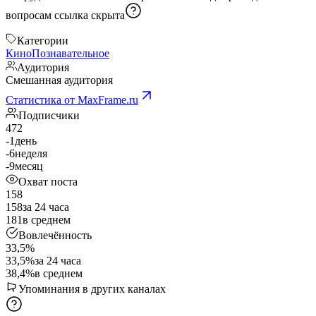
вопросам
ссылка скрыта
Категории
Кино
Познавательное
Аудитория
Смешанная аудитория
Статистика от MaxFrame.ru
Подписчики
472
-1
день
-6
неделя
-9
месяц
Охват поста
158
158
за 24 часа
181
в среднем
Вовлечённость
33,5%
33,5%
за 24 часа
38,4%
в среднем
Упоминания в других каналах