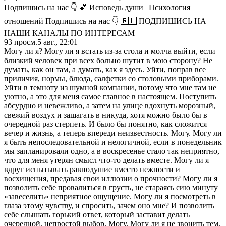
Подпишись на нас 👇 💕 Исповедь души | Психология
отношений Подпишись на нас 👇 🇷🇺 ПОДПИШИСЬ НА
НАШИ КАНАЛЫ ПО ИНТЕРЕСАМ
93
просм.
5 авг., 22:01
Могу ли я? Могу ли я встать из-за стола и молча выйти, если
близкий человек при всех больно шутит в мою сторону? Не
думать, как он там, а думать, как я здесь. Уйти, поправ все
приличия, нормы, блюда, салфетки со столовыми приборами.
Уйти в темноту из шумной компании, потому что мне там не
уютно, а это для меня самое главное в настоящем. Поступить
абсурдно и невежливо, а затем на улице вдохнуть морозный,
свежий воздух и зашагать в никуда, хотя можно было бы в
очередной раз стерпеть. И было бы понятно, как сложится
вечер и жизнь, а теперь впереди неизвестность. Могу. Могу ли
я быть непоследовательной и нелогичной, если в понедельник
мы запланировали одно, а в воскресенье стало так неприятно,
что для меня утерян смысл что-то делать вместе. Могу ли я
вдруг испытывать равнодушие вместо нежности и
восхищения, предавая свои иллюзии о прочности? Могу ли я
позволить себе провалиться в грусть, не стараясь сию минуту
«завеселить» неприятное ощущение. Могу ли я посмотреть в
глаза этому чувству, и спросить, зачем оно мне? И позволить
себе слышать горький ответ, который заставит делать
очередной, непростой выбор. Могу. Могу ли я не звонить тем,