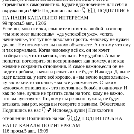
стремиться к саморазвитию. Будьте вдохновением для себя и
окружающих! ❤️✨ Подпишись на нас 👇 🇷🇺 ПОДПИШИСЬ
НА НАШИ КАНАЛЫ ПО ИНТЕРЕСАМ
99
просм.
5 авг., 15:06
Если вы, мои птички, слышите в ответ на любой разговор:
«ты мне мозг выносишь», «да успокойся уже», «опять
начинаешь», тот тут всё довольно просто. Человеку не нужен
диалог. Не потому что вы плохо объясняете. А потому что ему
и так нормально. Когда человеку всё ок, он не хочет
разбираться, что-то менять, слушать. Ему удобно. А ваши
попытки поговорить он воспринимает как помеху, а не как
желание сохранить отношения. И самое важное,если он не
видит проблем, значит и решать их не будет. Никогда. Дальше
идёт классика, у него всё хорошо, а «вы вечно недовольные»,
«у вас какие-то загоны», «вы всё усложняете». С таким
человеком отношения - это постоянная борьба в одиночку. И
как по мне, лучше не тратить силы на того, кому не важно,
что вы чувствуете. Тот, кому вы реально нужны, не будет
затыкать вам рот, когда вы говорите о важном. Обязательно
Подпишись на нас 👇 💕 Исповедь души | Психология
отношений Подпишись на нас 👇 🇷🇺 ПОДПИШИСЬ НА
НАШИ КАНАЛЫ ПО ИНТЕРЕСАМ
116
просм.
5 авг., 15:05