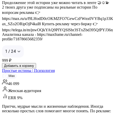
Продолжение этой истории уже можно читать в ленте 🤝☺️💫
2 твоих друга уже подписаны на реальные истории По
вопросам рекламы 👉
https://max.ru/u/f9LHodD0cOKMZFO7GewCzFWnx0VYBq1p33K
ax_SZo2ORipOjP4kaI8 Купить рекламу через биржу 👉
https://telega.in/m/jnwOQkYAQ9PIYQSlSbr3STxZbd395QfPYJ36n
Аналитика канала - https://maxframe.ru/channel-
profile/71878665682359/
1 / 24
999
₽
Добавить в корзину
Простые истины | Психология
Max
46 099
Женская аудитория
ERR 9%
Притчи, мудрые мысли и жизненные наблюдения. Иногда
несколько простых слов помогают многое понять. По рекламе: