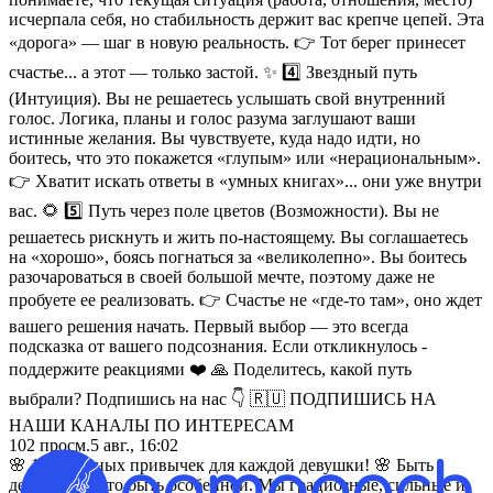
исчерпала себя, но стабильность держит вас крепче цепей. Эта
«дорога» — шаг в новую реальность. 👉 Тот берег принесет
счастье... а этот — только застой. ✨ 4️⃣ Звездный путь
(Интуиция). Вы не решаетесь услышать свой внутренний
голос. Логика, планы и голос разума заглушают ваши
истинные желания. Вы чувствуете, куда надо идти, но
боитесь, что это покажется «глупым» или «нерациональным».
👉 Хватит искать ответы в «умных книгах»... они уже внутри
вас. 🌻 5️⃣ Путь через поле цветов (Возможности). Вы не
решаетесь рискнуть и жить по-настоящему. Вы соглашаетесь
на «хорошо», боясь погнаться за «великолепно». Вы боитесь
разочароваться в своей большой мечте, поэтому даже не
пробуете ее реализовать. 👉 Счастье не «где-то там», оно ждет
вашего решения начать. Первый выбор — это всегда
подсказка от вашего подсознания. Если откликнулось -
поддержите реакциями ❤️ 🙏 Поделитесь, какой путь
выбрали? Подпишись на нас 👇 🇷🇺 ПОДПИШИСЬ НА
НАШИ КАНАЛЫ ПО ИНТЕРЕСАМ
102
просм.
5 авг., 16:02
🌸 15 полезных привычек для каждой девушки! 🌸 Быть
девушкой – это быть особенной. Мы грациозные, сильные и