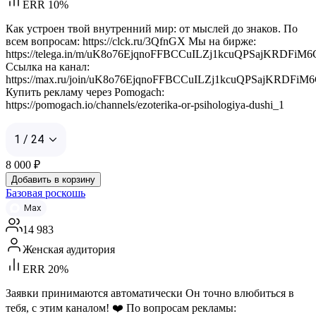
ERR 10%
Как устроен твой внутренний мир: от мыслей до знаков. По
всем вопросам: https://clck.ru/3QfnGX Мы на бирже:
https://telega.in/m/uK8o76EjqnoFFBCCuILZj1kcuQPSajKRDFi
Ссылка на канал:
https://max.ru/join/uK8o76EjqnoFFBCCuILZj1kcuQPSajKRDFi
Купить рекламу через Pomogach:
https://pomogach.io/channels/ezoterika-or-psihologiya-dushi_1
1 / 24
8 000
₽
Добавить в корзину
Базовая роскошь
Max
14 983
Женская аудитория
ERR 20%
Заявки принимаются автоматически Он точно влюбиться в
тебя, с этим каналом! ❤️ По вопросам рекламы: