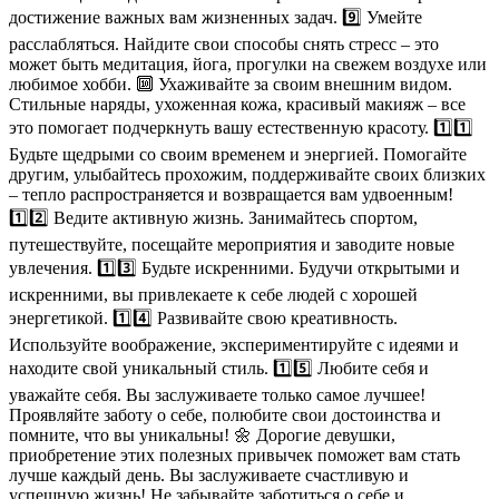
достижение важных вам жизненных задач. 9️⃣ Умейте
расслабляться. Найдите свои способы снять стресс – это
может быть медитация, йога, прогулки на свежем воздухе или
любимое хобби. 🔟 Ухаживайте за своим внешним видом.
Стильные наряды, ухоженная кожа, красивый макияж – все
это помогает подчеркнуть вашу естественную красоту. 1️⃣1️⃣
Будьте щедрыми со своим временем и энергией. Помогайте
другим, улыбайтесь прохожим, поддерживайте своих близких
– тепло распространяется и возвращается вам удвоенным!
1️⃣2️⃣ Ведите активную жизнь. Занимайтесь спортом,
путешествуйте, посещайте мероприятия и заводите новые
увлечения. 1️⃣3️⃣ Будьте искренними. Будучи открытыми и
искренними, вы привлекаете к себе людей с хорошей
энергетикой. 1️⃣4️⃣ Развивайте свою креативность.
Используйте воображение, экспериментируйте с идеями и
находите свой уникальный стиль. 1️⃣5️⃣ Любите себя и
уважайте себя. Вы заслуживаете только самое лучшее!
Проявляйте заботу о себе, полюбите свои достоинства и
помните, что вы уникальны! 🌼 Дорогие девушки,
приобретение этих полезных привычек поможет вам стать
лучше каждый день. Вы заслуживаете счастливую и
успешную жизнь! Не забывайте заботиться о себе и