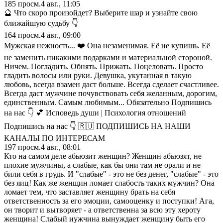
185
просм.
4 авг., 11:05
🔮 Что скоро произойдет? Выберите шар и узнайте свою
ближайшую судьбу 👇
164
просм.
4 авг., 09:00
Мужская нежность... ❤️ Она незаменимая. Её не купишь. Её
не заменить никакими подарками и материальной стороной.
Ничем. Погладить. Обнять. Прижать. Поцеловать. Просто
гладить волосы или руки. Девушка, укутанная в такую
любовь, всегда взамен даст больше. Всегда сделает счастливее.
Всегда даст мужчине почувствовать себя желанным, дорогим,
единственным. Самым любимым... Обязательно Подпишись
на нас 👇 💕 Исповедь души | Психология отношений
Подпишись на нас 👇 🇷🇺 ПОДПИШИСЬ НА НАШИ
КАНАЛЫ ПО ИНТЕРЕСАМ
197
просм.
4 авг., 08:01
Кто на самом деле абьюзит женщин? Женщин абьюзят, не
плохие мужчины, а слабые, как бы они там не орали и не
били себя в грудь. И "слабые" - это не без денег, "слабые" - это
без яиц! Как же женщин ломает слабость таких мужчин? Она
ломает тем, что заставляет женщину брать на себя
ответственность за его эмоции, самооценку и поступки! Ага,
он творит и вытворяет - а ответственна за всю эту хероту
женщина! Слабый иужчина вынуждает женщину быть его