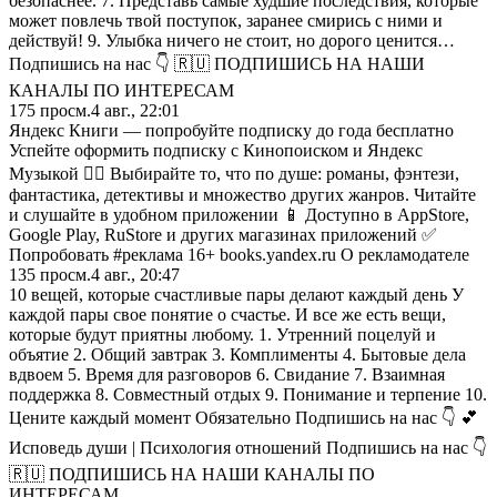
безопаснее. 7. Представь самые худшие последствия, которые
может повлечь твой поступок, заранее смирись с ними и
действуй! 9. Улыбка ничего не стоит, но дорого ценится…
Подпишись на нас 👇 🇷🇺 ПОДПИШИСЬ НА НАШИ
КАНАЛЫ ПО ИНТЕРЕСАМ
175
просм.
4 авг., 22:01
Яндекс Книги — попробуйте подписку до года бесплатно
Успейте оформить подписку с Кинопоиском и Яндекс
Музыкой 🏃‍♂️ Выбирайте то, что по душе: романы, фэнтези,
фантастика, детективы и множество других жанров. Читайте
и слушайте в удобном приложении 📱 Доступно в AppStore,
Google Play, RuStore и других магазинах приложений ✅
Попробовать #реклама 16+ books.yandex.ru О рекламодателе
135
просм.
4 авг., 20:47
10 вещей, которые счастливые пары делают каждый день У
каждой пары свое понятие о счастье. И все же есть вещи,
которые будут приятны любому. 1. Утренний поцелуй и
объятие 2. Общий завтрак 3. Комплименты 4. Бытовые дела
вдвоем 5. Время для разговоров 6. Свидание 7. Взаимная
поддержка 8. Совместный отдых 9. Понимание и терпение 10.
Цените каждый момент Обязательно Подпишись на нас 👇 💕
Исповедь души | Психология отношений Подпишись на нас 👇
🇷🇺 ПОДПИШИСЬ НА НАШИ КАНАЛЫ ПО
ИНТЕРЕСАМ