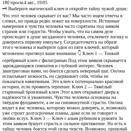
180
просм.
4 авг., 19:05
🗝 Выберите магический ключ и откройте тайну чужой души:
Что этот человек скрывает от вас? Мы часто ищем ответы в
словах, но правда редко лежит на поверхности. Истинные
намерения и чувства человека часто спрятаны под замком
страхов или гордости. Чтобы узнать, что на самом деле
происходит в душе загаданного человека, отключите логику и
доверьтесь первому импульсу. Сосредоточьтесь на образе
этого человека и выберите один из пяти ключей, который
мгновенно притянул ваше внимание 👇 Ключ 1 — Тонкий
серебряный ключ с филигранью Под этим замком скрывается
зарождающаяся симпатия и глубокий интерес. Человек
заинтригован вами, но боится сделать неверный шаг. Он/она
испытывает нежность, но сдерживает себя, чтобы не
показаться навязчивым. Это ключ к потенциально красивой
истории, если проявить терпение. Ключ 2 — Тяжёлый
старинный бронзовый ключ Этот ключ открывает дверь к
надёжности и уважению. Чувства человека основаны на
твёрдом фундаменте, а не на сиюминутной страсти. Он/она
видит в вас человека, которому можно доверять, и, возможно,
уже строит долгосрочные планы, даже если не говорит о
любви вслух. Ключ 3 — Ключ с алым рубином в рукояти За
этим замком бушует страсть и сильное притяжение. Но есть и
тайна: человек боится этой силы чувств. Возможно, прошлый