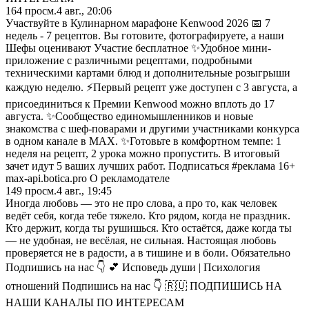
164
просм.
4 авг., 20:06
Участвуйте в Кулинарном марафоне Kenwood 2026 📅 7
недель - 7 рецептов. Вы готовите, фотографируете, а наши
Шефы оценивают Участие бесплатное ✨Удобное мини-
приложение с различными рецептами, подробными
техническими картами блюд и дополнительные розыгрыши
каждую неделю. ⚡Первый рецепт уже доступен с 3 августа, а
присоединиться к Премии Kenwood можно вплоть до 17
августа. ✨Сообщество единомышленников и новые
знакомства с шеф-поварами и другими участниками конкурса
в одном канале в MAX. ✨Готовьте в комфортном темпе: 1
неделя на рецепт, 2 урока можно пропустить. В итоговый
зачет идут 5 ваших лучших работ. Подписаться #реклама 16+
max-api.botica.pro О рекламодателе
149
просм.
4 авг., 19:45
Иногда любовь — это не про слова, а про то, как человек
ведёт себя, когда тебе тяжело. Кто рядом, когда не праздник.
Кто держит, когда ты рушишься. Кто остаётся, даже когда ты
— не удобная, не весёлая, не сильная. Настоящая любовь
проверяется не в радости, а в тишине и в боли. Обязательно
Подпишись на нас 👇 💕 Исповедь души | Психология
отношений Подпишись на нас 👇 🇷🇺 ПОДПИШИСЬ НА
НАШИ КАНАЛЫ ПО ИНТЕРЕСАМ