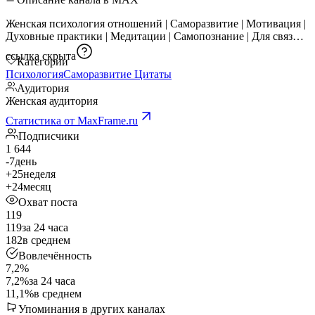
Женская психология отношений | Саморазвитие | Мотивация |
Духовные практики | Медитации | Самопознание | Для связи:
ссылка скрыта
Категории
Психология
Саморазвитие
Цитаты
Аудитория
Женская аудитория
Статистика от MaxFrame.ru
Подписчики
1 644
-7
день
+25
неделя
+24
месяц
Охват поста
119
119
за 24 часа
182
в среднем
Вовлечённость
7,2%
7,2%
за 24 часа
11,1%
в среднем
Упоминания в других каналах