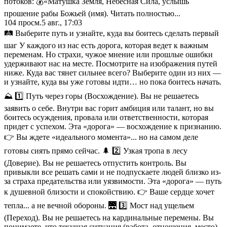
потоков: 💰«Матушка Земля, Небесная Сила, услышь
прошение рабы Божьей (имя). Читать полностью...
104
просм.
5 авг., 17:03
🛤️ Выберите путь и узнайте, куда вы боитесь сделать первый
шаг У каждого из нас есть дорога, которая ведет к важным
переменам. Но страхи, чужое мнение или прошлые ошибки
удерживают нас на месте. Посмотрите на изображения путей
ниже. Куда вас тянет сильнее всего? Выберите один из них —
и узнайте, куда вы уже готовы идти… но пока боитесь начать.
⛰️ 1️⃣ Путь через горы (Восхождение). Вы не решаетесь
заявить о себе. Внутри вас горит амбиция или талант, но вы
боитесь осуждения, провала или ответственности, которая
придет с успехом. Эта «дорога» — восхождение к признанию.
👉 Вы ждете «идеального момента»... но на самом деле
готовы сиять прямо сейчас. 🌲 2️⃣ Узкая тропа в лесу
(Доверие). Вы не решаетесь отпустить контроль. Вы
привыкли все решать сами и не подпускаете людей близко из-
за страха предательства или уязвимости. Эта «дорога» — путь
к душевной близости и спокойствию. 👉 Ваше сердце хочет
тепла... а не вечной обороны. 🌉 3️⃣ Мост над ущельем
(Переход). Вы не решаетесь на кардинальные перемены. Вы
понимаете, что текущая ситуация (работа, отношения, место)