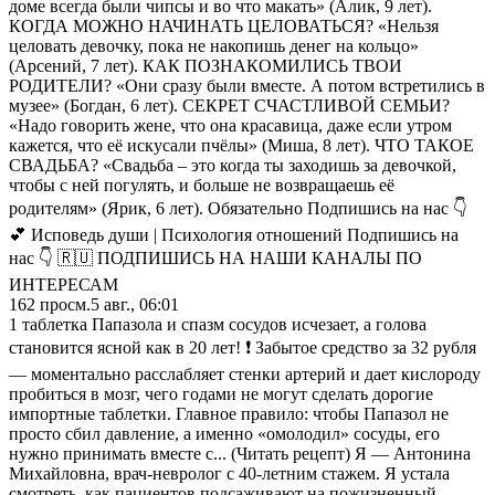
доме всегда были чипсы и во что макать» (Алик, 9 лет).
КОГДА МОЖНО НАЧИНАТЬ ЦЕЛОВАТЬСЯ? «Нельзя
целовать девочку, пока не накопишь денег на кольцо»
(Арсений, 7 лет). КАК ПОЗНАКОМИЛИСЬ ТВОИ
РОДИТЕЛИ? «Они сразу были вместе. А потом встретились в
музее» (Богдан, 6 лет). СЕКРЕТ СЧАСТЛИВОЙ СЕМЬИ?
«Надо говорить жене, что она красавица, даже если утром
кажется, что её искусали пчёлы» (Миша, 8 лет). ЧТО ТАКОЕ
СВАДЬБА? «Свадьба – это когда ты заходишь за девочкой,
чтобы с ней погулять, и больше не возвращаешь её
родителям» (Ярик, 6 лет). Обязательно Подпишись на нас 👇
💕 Исповедь души | Психология отношений Подпишись на
нас 👇 🇷🇺 ПОДПИШИСЬ НА НАШИ КАНАЛЫ ПО
ИНТЕРЕСАМ
162
просм.
5 авг., 06:01
1 таблетка Папазола и спазм сосудов исчезает, а голова
становится ясной как в 20 лет! ❗ Забытое средство за 32 рубля
— моментально расслабляет стенки артерий и дает кислороду
пробиться в мозг, чего годами не могут сделать дорогие
импортные таблетки. Главное правило: чтобы Папазол не
просто сбил давление, а именно «омолодил» сосуды, его
нужно принимать вместе с... (Читать рецепт) Я — Антонина
Михайловна, врач-невролог с 40-летним стажем. Я устала
смотреть, как пациентов подсаживают на пожизненный