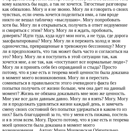
кому казалось бы надо, а так не хочется. Тягостные разговоры
как обязалово. Могу и я не звоню. Могу ли я говорить о своих
чувствах, если очень хочется поделиться ими, а там вроде
никто не вешал табличку «выслушаю». Могу попробовать
хотя бы. Могу ли я открываться, получить в ответ недоумение
и смиряться с этим? Могу. Могу ли я ждать, пробовать,
доверять? Идти туда, куда идут мои ноги, а не туда, где дорога
заасфальтирована? Могу. Могу ли я пережить холод и звон
одиночества, превращенные в тревожную бессонницу? Могу
ли я предположить, что так может быть часто и согласиться на
это? Могу. Могу ли я поступить в этой ситуации так, как
хочется мне, а не так, как «поступают все нормальные люди»?
Могу ли я принять себя без оправданий и стыда? Просто
потому, что я уже есть и теорема моей ценности была доказана
в момент моего возникновения. Могу ли я перестать
сомневаться в правильности этого очевидного факта без
попытки получить от жизни больше, чем она дает на данный
момент? Жизнь не обязана доказывать мне мою же ценность.
Мне уже все дали давным давно. Могу ли я взять? Могу. Могу
ли я продолжать удивляться жизни каждый день, и замечать
смену своих состояний без попытки удержаться в каком-то из
них? Быть благодарной за то, что у меня есть пижама, постель
и я в этом всем. Могу. Просто потому, что я уже есть и теорема
моей ценности была доказана в момент моего
возникновения… Автор: Маша Мошковская Обязательно