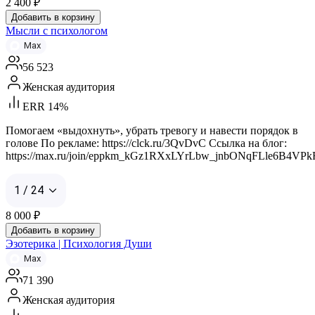
2 400
₽
Добавить в корзину
Мысли с психологом
Max
56 523
Женская аудитория
ERR 14%
Помогаем «выдохнуть», убрать тревогу и навести порядок в
голове По рекламе: https://clck.ru/3QvDvC Ссылка на блог:
https://max.ru/join/eppkm_kGz1RXxLYrLbw_jnbONqFLle6B4VP
1 / 24
8 000
₽
Добавить в корзину
Эзотерика | Психология Души
Max
71 390
Женская аудитория