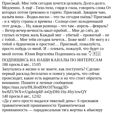
Приезжай. Мне тебя сегодня хочется целовать Долго-долго.
Медленно. А ещё - Тихо-тихо, глядя в глаза, говорить слова От
которых потом тревожно и горячо. Приезжай. Заварим чаю,
нальём вина - Водки-виски – что ты сегодня пьёшь? Приезжай
- и к чёрту страны и времена - Солнце-снег-холодненький
этот дождь… Ну, какая разница – что там - апрель – февраль?
– Ветер-вечер-вечность-закат-прибой… Мне до слёз, до
глупых истерик жаль Каждый миг – убитый – прожитый – не
с тобой… Мне тебя сегодня хочется... Боже мой! – Не могу я с
тобой о будничном и простом!… Приезжай, пожалуйста,
просто побудь со мной. И – плевать, пожалуй, что будет со
мной потом. Юлия Вергилёва Подпишись на нас 👇 🇷🇺
ПОДПИШИСЬ НА НАШИ КАНАЛЫ ПО ИНТЕРЕСАМ
186
просм.
4 авг., 15:05
Запутались в жизни и не знаете, как поступить? Сделаю
первый расклад бесплатно и помогу увидеть, что сейчас
происходит, какие есть варианты и на что стоит обратить
внимание. Пишите в личные сообщения:
https://max.ru/u/f9LHodD0cOI7lozgg3D-
bw8ZUWXvcUgshxipIiF-ioQyDHc16y-Hry1ewQY
140
просм.
4 авг., 12:02
«Да у него просто выдался тяжелый день»: 6 признаков
травматической привязанности Травматическая
привязанность — парадоксальная тяга жертвы к абьюзеру