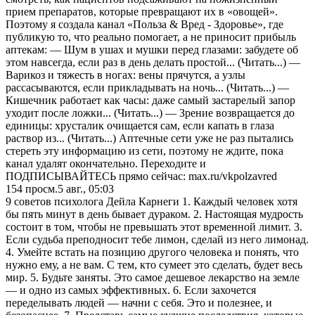
прием препаратов, которые превращают их в «овощей».
Поэтому я создала канал «Польза & Вред - Здоровье», где
публикую то, что реально помогает, а не приносит прибыль
аптекам: — Шум в ушах и мушки перед глазами: забудете об
этом навсегда, если раз в день делать простой... (Читать...) —
Варикоз и тяжесть в ногах: вены прячутся, а узлы
рассасываются, если прикладывать на ночь... (Читать...) —
Кишечник работает как часы: даже самый застарелый запор
уходит после ложки... (Читать...) — Зрение возвращается до
единицы: хрусталик очищается сам, если капать в глаза
раствор из... (Читать...) Аптечные сети уже не раз пытались
стереть эту информацию из сети, поэтому не ждите, пока
канал удалят окончательно. Переходите и
ПОДПИСЫВАЙТЕСЬ прямо сейчас: max.ru/vkpolzavred
154
просм.
5 авг., 05:03
9 советов психолога Дейла Карнеги 1. Каждый человек хотя
бы пять минут в день бывает дураком. 2. Настоящая мудрость
состоит в том, чтобы не превышать этот временной лимит. 3.
Если судьба преподносит тебе лимон, сделай из него лимонад.
4. Умейте встать на позицию другого человека и понять, что
нужно ему, а не вам. С тем, кто сумеет это сделать, будет весь
мир. 5. Будьте заняты. Это самое дешевое лекарство на земле
— и одно из самых эффективных. 6. Если захочется
переделывать людей — начни с себя. Это и полезнее, и