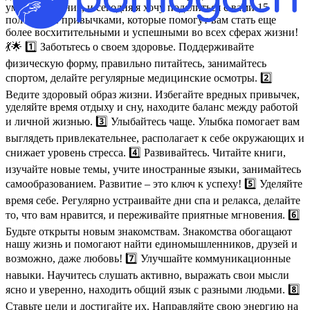
умные создания, и сегодня я хочу поделиться с вами 15
полезными привычками, которые помогут вам стать еще
более восхитительными и успешными во всех сферах жизни!
💃🌟 1️⃣ Заботьтесь о своем здоровье. Поддерживайте
физическую форму, правильно питайтесь, занимайтесь
спортом, делайте регулярные медицинские осмотры. 2️⃣
Ведите здоровый образ жизни. Избегайте вредных привычек,
уделяйте время отдыху и сну, находите баланс между работой
и личной жизнью. 3️⃣ Улыбайтесь чаще. Улыбка помогает вам
выглядеть привлекательнее, располагает к себе окружающих и
снижает уровень стресса. 4️⃣ Развивайтесь. Читайте книги,
изучайте новые темы, учите иностранные языки, занимайтесь
самообразованием. Развитие – это ключ к успеху! 5️⃣ Уделяйте
время себе. Регулярно устраивайте дни спа и релакса, делайте
то, что вам нравится, и переживайте приятные мгновения. 6️⃣
Будьте открыты новым знакомствам. Знакомства обогащают
нашу жизнь и помогают найти единомышленников, друзей и
возможно, даже любовь! 7️⃣ Улучшайте коммуникационные
навыки. Научитесь слушать активно, выражать свои мысли
ясно и уверенно, находить общий язык с разными людьми. 8️⃣
Ставьте цели и достигайте их. Направляйте свою энергию на