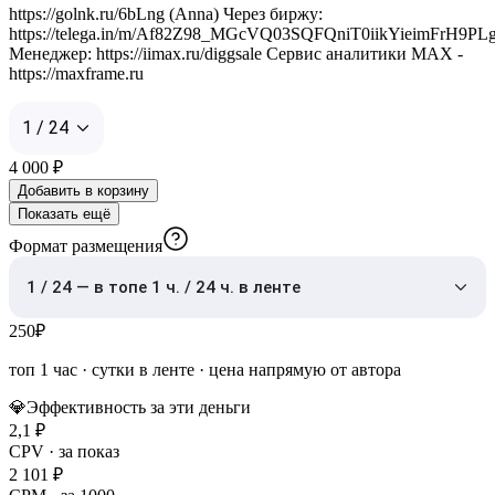
https://golnk.ru/6bLng (Anna) Через биржу:
https://telega.in/m/Af82Z98_MGcVQ03SQFQniT0iikYieimFrH9
Менеджер: https://iimax.ru/diggsale Сервис аналитики MAX -
https://maxframe.ru
1 / 24
4 000
₽
Добавить в корзину
Показать ещё
Формат размещения
1 / 24 — в топе 1 ч. / 24 ч. в ленте
250
₽
топ 1 час
·
сутки в ленте
· цена напрямую от автора
💎
Эффективность за эти деньги
2,1
₽
CPV · за показ
2 101
₽