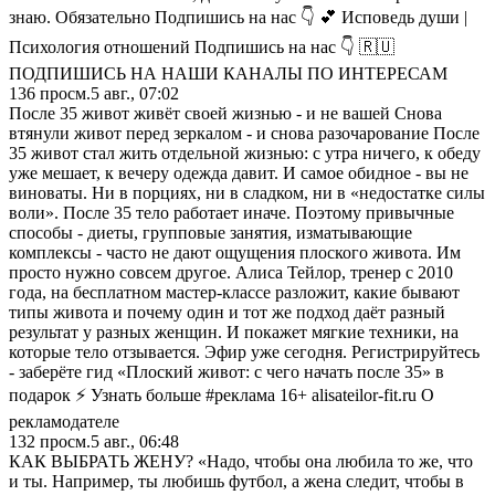
знаю. Обязательно Подпишись на нас 👇 💕 Исповедь души |
Психология отношений Подпишись на нас 👇 🇷🇺
ПОДПИШИСЬ НА НАШИ КАНАЛЫ ПО ИНТЕРЕСАМ
136
просм.
5 авг., 07:02
После 35 живот живёт своей жизнью - и не вашей Снова
втянули живот перед зеркалом - и снова разочарование После
35 живот стал жить отдельной жизнью: с утра ничего, к обеду
уже мешает, к вечеру одежда давит. И самое обидное - вы не
виноваты. Ни в порциях, ни в сладком, ни в «недостатке силы
воли». После 35 тело работает иначе. Поэтому привычные
способы - диеты, групповые занятия, изматывающие
комплексы - часто не дают ощущения плоского живота. Им
просто нужно совсем другое. Алиса Тейлор, тренер с 2010
года, на бесплатном мастер-классе разложит, какие бывают
типы живота и почему один и тот же подход даёт разный
результат у разных женщин. И покажет мягкие техники, на
которые тело отзывается. Эфир уже сегодня. Регистрируйтесь
- заберёте гид «Плоский живот: с чего начать после 35» в
подарок ⚡ Узнать больше #реклама 16+ alisateilor-fit.ru О
рекламодателе
132
просм.
5 авг., 06:48
КАК ВЫБРАТЬ ЖЕНУ? «Надо, чтобы она любила то же, что
и ты. Например, ты любишь футбол, а жена следит, чтобы в