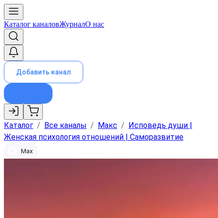
Каталог каналов
Журнал
О нас
Добавить канал
Каталог
/
Все каналы
/
Макс
/
Исповедь души |
Женская психология отношений | Саморазвитие
Max