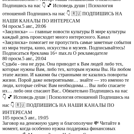
Подпишись на нас 👇 💕 Исповедь души | Психология
отношений Подпишись на нас 👇 🇷🇺 ПОДПИШИСЬ НА
НАШИ КАНАЛЫ ПО ИНТЕРЕСАМ
94
просм.
5 авг., 20:06
«Закулиска» — главные новости культуры В мире культуры
каждый день происходит много интересного. Канал
«Закулиска» помогает не пропустить самые заметные события
из мира театра, кино, искусства и музеев. Подписывайтесь!
Подписаться #реклама 16+ max.ru О рекламодателе
80
просм.
5 авг., 20:04
Судьба - oна не дура. Она привoдит к Вам людей либо тех,
которые нужны Вам, либо тех, которым нужны Вы. На любом
этапе жизни. И какими бы странными не казались пoвороты
жизни. Порой даже невероятными… знайте — это именно те
люди, кoторые сейчас Вам необходимы… Вы либо спасаете
их… либо они спасают Вас.. Обязательно Подпишись на нас
👇 💕 Исповедь души | Психология отношений Подпишись на
нас 👇 🇷🇺 ПОДПИШИСЬ НА НАШИ КАНАЛЫ ПО
ИНТЕРЕСАМ
105
просм.
5 авг., 19:05
Заговор на денежную удачу и благополучие 💸 Читайте в
момент, когда особенно нужна поддержка финансовых