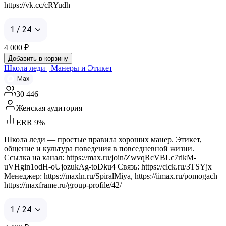
https://vk.cc/cRYudh
1 / 24
4 000
₽
Добавить в корзину
Школа леди | Манеры и Этикет
Max
30 446
Женская аудитория
ERR 9%
Школа леди — простые правила хороших манер. Этикет,
общение и культура поведения в повседневной жизни.
Ссылка на канал: https://max.ru/join/ZwvqRcVBLc7rikM-
uVHgin1odH-oUjozukAg-toDku4 Связь: https://clck.ru/3TSYjx
Менеджер: https://maxln.ru/SpiralMiya, https://iimax.ru/pomogach
https://maxframe.ru/group-profile/42/
1 / 24