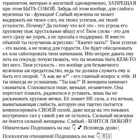
терапевтом, матерью и жилеткой одновременно, ЗАПРЕЩАЯ
при этом БЫТЬ СОБОЙ. Забудь об этом вообще, для слабого
мужчины ты - функция! Слабый мужчина не может
выдержать ни твоих слез, ни твоих успехов, ни твоей
усталости. Почему? Да потому что всё это - это угроза его
хрупкому (как хрустальные яйцо) эго! Твои слезы - это для
него сразу же упрек, а не просьба о поддержке. И вместо
объятий ты получаешь агрессию: "Хватит ныть!" Твои успехи
- это вызов, а не повод для гордости. Он будет обесценивать
их или саботировать твои начинания. Ибо нехрен давать ему
хоть на секунду почувствовать, что ты можешь быть КЕМ-ТО
без него. Твоя усталость - это вообще для безъяичного
мужчины аж предательство, ведь ты должна служить ему и
быть его опорой. "А как же я?" - его главный вопрос к тебе. И
ты никогда не услышишь: "Ты как?" И женщина начинает
сжиматься. Становиться тише, меньше, незаметнее. Она
перестает плакать, радоваться и уставать, лишь бы не
раскачивать хрупкие яички. Её ломает НЕ сила, а эта вечная,
выматывающая слабость, которую она тщетно пытается
компенсировать СВОЕЙ силой, даже когда на это никаких
внутренних сил у самой уже не осталось. Сильный мужчина
не боится сильной женщины. Слабый - БОИТСЯ ЛЮБОЙ!!
Обязательно Подпишись на нас 👇 💕 Исповедь души |
Психология отношений Подпишись на нас 👇 🇷🇺