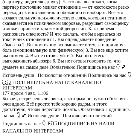
(партнеру, родителю, другу). Часто она возникает, когда
партнер постоянно меняет отношение — от жестокости резко
переходит к восхвалению и обожанию и наоборот. Все это
создает сильную психологическую связь, которая негативно
сказывается на психическом здоровье, разрушает самооценку
и может привести к затяжной депрессии. Как вовремя
распознать опасность? И что сделать, чтобы вырваться из
токсичных отношений? 1. Вы оправдываете поведение
абьюзера 2. Вы постоянно вспоминаете о тех, кто причинял
боль (эмоциональную или физическую) 3. Вы все еще хотите
им помочь 4. Вы не готовы уйти 5. Вы пытаетесь
выгораживать абьюзера 6. Вы не готовы говорить то, что
думаете на самом деле Обязательно Подпишись на нас 👇 💕
Исповедь души | Психология отношений Подпишись на нас 👇
🇷🇺 ПОДПИШИСЬ НА НАШИ КАНАЛЫ ПО
ИНТЕРЕСАМ
177
просм.
4 авг., 11:06
Бывает, встречаешь человека, с которым не нужно объяснять
очевидное. Всё просто: тебе хорошо рядом, и этого
достаточно, чтобы перестать искать. Обязательно Подпишись
на нас 👇 💕 Исповедь души | Психология отношений
Подпишись на нас 👇 🇷🇺 ПОДПИШИСЬ НА НАШИ
КАНАЛЫ ПО ИНТЕРЕСАМ