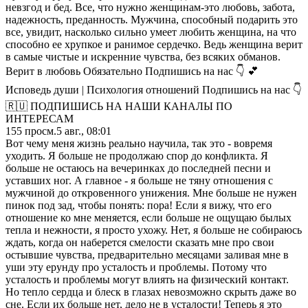
невзгод и бед. Все, что нужно женщинам-это любовь, забота,
надежность, преданность. Мужчина, способный подарить это
все, увидит, насколько сильно умеет любить женщина, на что
способно ее хрупкое и ранимое сердечко. Ведь женщина верит
в самые чистые и искренние чувства, без всяких обманов.
Верит в любовь Обязательно Подпишись на нас 👇 💕
Исповедь души | Психология отношений Подпишись на нас 👇
🇷🇺 ПОДПИШИСЬ НА НАШИ КАНАЛЫ ПО
ИНТЕРЕСАМ
155
просм.
5 авг., 08:01
Вот чему меня жизнь реально научила, так это - вовремя
уходить. Я больше не продолжаю спор до конфликта. Я
больше не остаюсь на вечеринках до последней песни и
уставших ног. А главное - я больше не тяну отношения с
мужчиной до откровенного унижения. Мне больше не нужен
пинок под зад, чтобы понять: пора! Если я вижу, что его
отношение ко мне меняется, если больше не ощущаю былых
тепла и нежности, я просто ухожу. Нет, я больше не собираюсь
ждать, когда он наберется смелости сказать мне про свои
остывшие чувства, предварительно месяцами заливая мне в
уши эту ерунду про усталость и проблемы. Потому что
усталость и проблемы могут влиять на физический контакт.
Но тепло сердца и блеск в глазах невозможно скрыть даже во
сне. Если их больше нет, дело не в усталости! Теперь я это