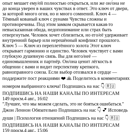
опыт мешает ему/ей полностью открыться, или же он/она не
до конца уверен в ваших чувствах в ответ. Это ключ от двери,
за которой много огня, но и много сомнений. Ключ 4 —
Тёмный кованый ключ с рунами Чувства сложны и
противоречивы. Под этим замком скрывается какая-то
невысказанная обида, недопонимание или страх быть
отвергнутым. Человек хочет сблизиться, но его/её удерживает
внутренний барьер или нерешённый конфликт прошлого.
Ключ 5 — Ключ из переплетённого золота Этот ключ
открывает гармонию и единство. Человек чувствует с вами
глубокую душевную связь. Вы для него/неё —
единомышленник и партнёр. Он/она ценит лёгкость в
общении с вами и видит перспективу крепкого,
равноправного союза. Если выбор отозвался в сердце —
поддержите пост реакциями ❤️ 🙏 Поделитесь в комментариях
номером выбранного ключа! Подпишись на нас 👇 🇷🇺
ПОДПИШИСЬ НА НАШИ КАНАЛЫ ПО ИНТЕРЕСАМ
149
просм.
4 авг., 16:02
"Лучшее, что мы можем сделать, это не бояться ошибаться."
Джон Леннон Обязательно Подпишись на нас 👇 💕 Исповедь
души | Психология отношений Подпишись на нас 👇 🇷🇺
ПОДПИШИСЬ НА НАШИ КАНАЛЫ ПО ИНТЕРЕСАМ
159
просм.
4 авг., 15:06