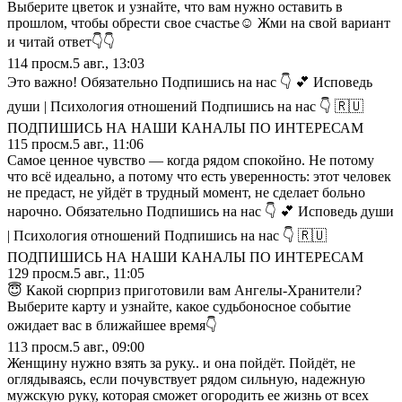
Выберите цветок и узнайте, что вам нужно оставить в
прошлом, чтобы обрести свое счастье☺️ Жми на свой вариант
и читай ответ👇👇
114
просм.
5 авг., 13:03
Это важно! Обязательно Подпишись на нас 👇 💕 Исповедь
души | Психология отношений Подпишись на нас 👇 🇷🇺
ПОДПИШИСЬ НА НАШИ КАНАЛЫ ПО ИНТЕРЕСАМ
115
просм.
5 авг., 11:06
Самое ценное чувство — когда рядом спокойно. Не потому
что всё идеально, а потому что есть уверенность: этот человек
не предаст, не уйдёт в трудный момент, не сделает больно
нарочно. Обязательно Подпишись на нас 👇 💕 Исповедь души
| Психология отношений Подпишись на нас 👇 🇷🇺
ПОДПИШИСЬ НА НАШИ КАНАЛЫ ПО ИНТЕРЕСАМ
129
просм.
5 авг., 11:05
😇 Какой сюрприз приготовили вам Ангелы-Хранители?
Выберите карту и узнайте, какое судьбоносное событие
ожидает вас в ближайшее время👇
113
просм.
5 авг., 09:00
Женщину нужно взять за руку.. и она пойдёт. Пойдёт, не
оглядываясь, если почувствует рядом сильную, надежную
мужскую руку, которая сможет огородить ее жизнь от всех