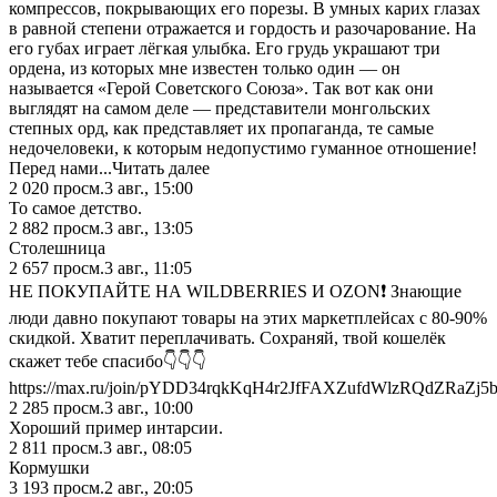
компрессов, покрывающих его порезы. В умных карих глазах
в равной степени отражается и гордость и разочарование. На
его губах играет лёгкая улыбка. Его грудь украшают три
ордена, из которых мне известен только один — он
называется «Герой Советского Союза». Так вот как они
выглядят на самом деле — представители монгольских
степных орд, как представляет их пропаганда, те самые
недочеловеки, к которым недопустимо гуманное отношение!
Перед нами...Читать далее
2 020
просм.
3 авг., 15:00
То самое детство.
2 882
просм.
3 авг., 13:05
Столешница
2 657
просм.
3 авг., 11:05
НЕ ПОКУПАЙТЕ НА WILDBERRIES И OZON❗️ Знающие
люди давно покупают товары на этих маркетплейсах с 80-90%
скидкой. Хватит переплачивать. Сохраняй, твой кошелёк
скажет тебе спасибо👇👇👇
https://max.ru/join/pYDD34rqkKqH4r2JfFAXZufdWlzRQdZRaZj
2 285
просм.
3 авг., 10:00
Хороший пример интарсии.
2 811
просм.
3 авг., 08:05
Кормушки
3 193
просм.
2 авг., 20:05