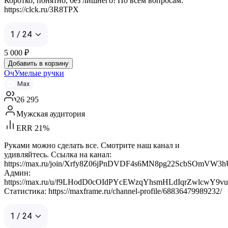
Коротко, понятно, без лишнего! По всем вопросам:
https://clck.ru/3R8TPX
1 / 24
5 000
₽
Добавить в корзину
ОчУмелые ручки
Max
26 295
Мужская аудитория
ERR 21%
Руками можно сделать все. Смотрите наш канал и
удивляйтесь. Ссылка на канал:
https://max.ru/join/Xrfy8Z06jPnDVDF4s6MN8pg22ScbSOmVW3
Админ:
https://max.ru/u/f9LHodD0cOIdPYcEWzqYhsmHLdIqrZwlcwY9v
Статистика: https://maxframe.ru/channel-profile/68836479989232/
1 / 24