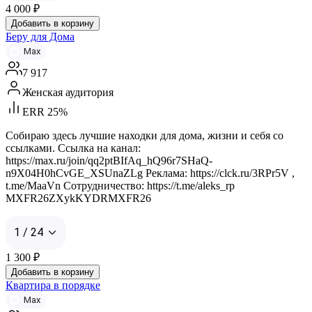
4 000
₽
Добавить в корзину
Беру для Дома
Max
7 917
Женская аудитория
ERR 25%
Собираю здесь лучшие находки для дома, жизни и себя со
ссылками. Ссылка на канал:
https://max.ru/join/qq2ptBIfAq_hQ96r7SHaQ-
n9X04H0hCvGE_XSUnaZLg Реклама: https://clck.ru/3RPr5V ,
t.me/MaaVn Сотрудничество: https://t.me/aleks_rp
MXFR26ZXykKYDRMXFR26
1 / 24
1 300
₽
Добавить в корзину
Квартира в порядке
Max