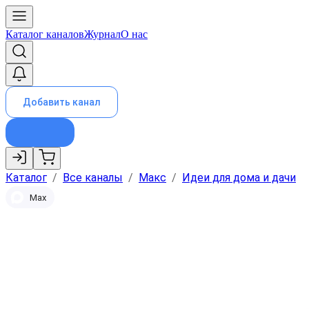
Каталог каналов
Журнал
О нас
Добавить канал
Каталог
/
Все каналы
/
Макс
/
Идеи для дома и дачи
Max