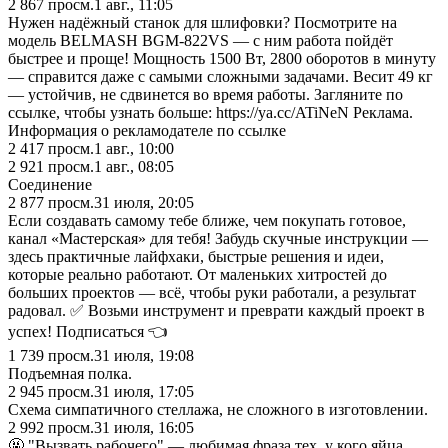
2 867
просм.
1 авг., 11:05
Нужен надёжный станок для шлифовки? Посмотрите на
модель BELMASH BGM-822VS — с ним работа пойдёт
быстрее и проще! Мощность 1500 Вт, 2800 оборотов в минуту
— справится даже с самыми сложными задачами. Весит 49 кг
— устойчив, не сдвинется во время работы. Загляните по
ссылке, чтобы узнать больше: https://ya.cc/ATiNeN Реклама.
Информация о рекламодателе по ссылке
2 417
просм.
1 авг., 10:00
2 921
просм.
1 авг., 08:05
Соединение
2 877
просм.
31 июля, 20:05
Если создавать самому тебе ближе, чем покупать готовое,
канал «Мастерская» для тебя! Забудь скучные инструкции —
здесь практичные лайфхаки, быстрые решения и идеи,
которые реально работают. От маленьких хитростей до
больших проектов — всё, чтобы руки работали, а результат
радовал. ✅ Возьми инструмент и преврати каждый проект в
успех! Подписаться 👈
1 739
просм.
31 июля, 19:08
Подъемная полка.
2 945
просм.
31 июля, 17:05
Схема симпатичного стеллажа, не сложного в изготовлении.
2 992
просм.
31 июля, 16:05
🤬 "Вызвать рабочего" — любимая фраза тех, у кого яйца