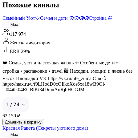
Похожие каналы
Семейный Уют🤍Семья и дети 🧑‍🧑‍🧒‍🧒Стройка 🦺
Max
117 974
Женская аудитория
ERR 29%
❤️ Семья, уют и настоящая жизнь ✨ Особенные дети •
стройка • распаковки • travel 🛍️ Находки, эмоции и жизнь без
масок Площадки VK https://vk.ru/life_zuma С-во ⤵️
https://max.ru/u/f9LHodD0cOIikoXos6xa18wB9Ql-
Tl04itlk04RGBtKt34DmuAnRjbHCGJM
1 / 24
62 150
₽
Добавить в корзину
Красная Ракета (Секреты уютного дома)
Max