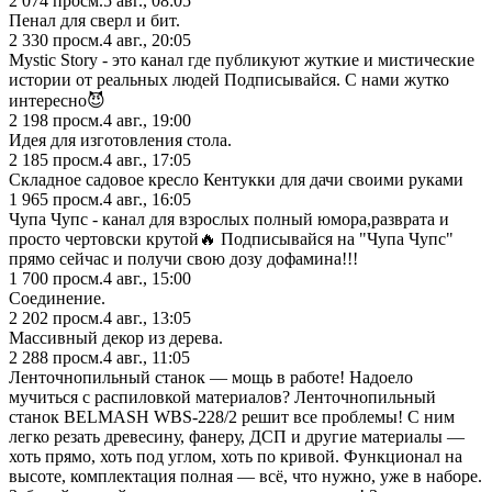
2 074
просм.
5 авг., 08:05
Пенал для сверл и бит.
2 330
просм.
4 авг., 20:05
Mystic Story - это канал где публикуют жуткие и мистические
истории от реальных людей Подписывайся. С нами жутко
интересно😈
2 198
просм.
4 авг., 19:00
Идея для изготовления стола.
2 185
просм.
4 авг., 17:05
Складное садовое кресло Кентукки для дачи своими руками
1 965
просм.
4 авг., 16:05
Чупа Чупс - канал для взрослых полный юмора,разврата и
просто чертовски крутой🔥 Подписывайся на "Чупа Чупс"
прямо сейчас и получи свою дозу дофамина!!!
1 700
просм.
4 авг., 15:00
Соединение.
2 202
просм.
4 авг., 13:05
Массивный декор из дерева.
2 288
просм.
4 авг., 11:05
Ленточнопильный станок — мощь в работе! Надоело
мучиться с распиловкой материалов? Ленточнопильный
станок BELMASH WBS-228/2 решит все проблемы! С ним
легко резать древесину, фанеру, ДСП и другие материалы —
хоть прямо, хоть под углом, хоть по кривой. Функционал на
высоте, комплектация полная — всё, что нужно, уже в наборе.