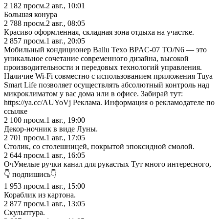
2 182
просм.
2 авг., 10:01
Большая конура
2 788
просм.
2 авг., 08:05
Красиво оформленная, складная зона отдыха на участке.
2 857
просм.
1 авг., 20:05
Мобильный кондиционер Ballu Texo BPAC-07 TO/N6 — это
уникальное сочетание современного дизайна, высокой
производительности и передовых технологий управления.
Наличие Wi-Fi совместно с использованием приложения Tuya
Smart Life позволяет осуществлять абсолютный контроль над
микроклиматом у вас дома или в офисе. Забирай тут:
https://ya.cc/AUYoVj Реклама. Информация о рекламодателе по
ссылке
2 100
просм.
1 авг., 19:00
Декор-ночник в виде Луны.
2 701
просм.
1 авг., 17:05
Столик, со столешницей, покрытой эпоксидной смолой.
2 644
просм.
1 авг., 16:05
ОчУмелые ручки канал для рукастых Тут много интересного,
👇 подпишись👇
1 953
просм.
1 авг., 15:00
Кораблик из картона.
2 877
просм.
1 авг., 13:05
Скульптура.