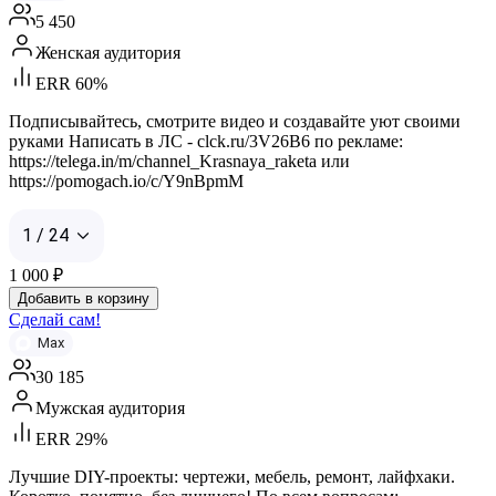
5 450
Женская аудитория
ERR 60%
Подписывайтесь, смотрите видео и создавайте уют своими
руками Написать в ЛС - clck.ru/3V26B6 по рекламе:
https://telega.in/m/channel_Krasnaya_raketa или
https://pomogach.io/c/Y9nBpmM
1 / 24
1 000
₽
Добавить в корзину
Сделай сам!
Max
30 185
Мужская аудитория
ERR 29%
Лучшие DIY-проекты: чертежи, мебель, ремонт, лайфхаки.