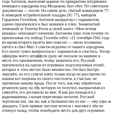
года Антонов, выполняя задание по прикрытию штурмовки
немецкого аэродрома под Моздоком, был сбит. По советским
документам — погиб. На самом деле, сбитый командиром 77-
й немецкой истребительной эскадры (JG 77), майором
Гордоном Голлобом, Антонов выпрыгнул с парашютом,
удачно приземлился и был захвачен в плен. Знаменитый
немецкий ас Гюнтер Ралль в своей книге «Моя летная
книжка» описывает пленение Антонова (при этом почему-то
приписывая эту победу Голлоба себе): «21 сентября 1942 года
во время второго вылета мне повезло — около половины
пятого я сбил Миг-3 совсем недалеко от нашего аэродрома.
Его пилот сумел выброситься с парашютом и спастись. Унтер-
офицеры моего штаффеля сразу же поехали на машине к
месту его приземления, чтобы захватить его. Русский
приземлился на одном из огромных подсолнуховых полей,
которых в этих местах было множество. Он был быстро
окружён, но его сумели взять только когда он расстрелял по
нашим все патроны из своего пистолета, к счастью, не
причинив никому вреда. После того, как ему обработали
резанную рану на лбу, которую он получил, выпрыгивая из
самолёта, его доставили ко мне. Я как раз находился у
радиомашины, слушая переговоры пилотов. Русский
чертовски юн, так же, как и большинство из нас — ему едва за
двадцать. Свои прямые светлые волосы с высокого лба он
откинул назад, чтобы освободить место для двух огромных