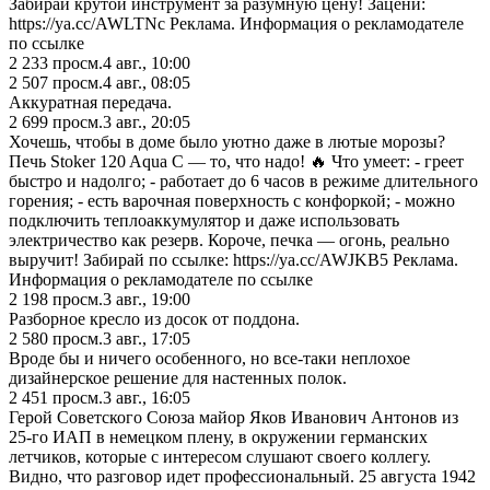
Забирай крутой инструмент за разумную цену! Зацени:
https://ya.cc/AWLTNc Реклама. Информация о рекламодателе
по ссылке
2 233
просм.
4 авг., 10:00
2 507
просм.
4 авг., 08:05
Аккуратная передача.
2 699
просм.
3 авг., 20:05
Хочешь, чтобы в доме было уютно даже в лютые морозы?
Печь Stoker 120 Aqua C — то, что надо! 🔥 Что умеет: - греет
быстро и надолго; - работает до 6 часов в режиме длительного
горения; - есть варочная поверхность с конфоркой; - можно
подключить теплоаккумулятор и даже использовать
электричество как резерв. Короче, печка — огонь, реально
выручит! Забирай по ссылке: https://ya.cc/AWJKB5 Реклама.
Информация о рекламодателе по ссылке
2 198
просм.
3 авг., 19:00
Разборное кресло из досок от поддона.
2 580
просм.
3 авг., 17:05
Вроде бы и ничего особенного, но все-таки неплохое
дизайнерское решение для настенных полок.
2 451
просм.
3 авг., 16:05
Герой Советского Союза майор Яков Иванович Антонов из
25-го ИАП в немецком плену, в окружении германских
летчиков, которые с интересом слушают своего коллегу.
Видно, что разговор идет профессиональный. 25 августа 1942