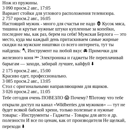
Нож из пружины.
3 090
просм.
2 авг., 17:05
Вариант стойки для углового расположения телевизора.
2 757
просм.
2 авг., 16:05
Настоящий мужик - много для счастья не надо 🦍 Кусок мяса,
тишина и крутые нужные штуки купленные за копейки,
последнее мы, как раз, берем на себя! Мужская Берлога — это
место, куда мы каждый день притаскиваем самые жирные
скидки на мужские ништяки со всего интернета, тут ты
найдешь: 🪓 Инструмент на любой вкус 🚘 Примочки для
железного коня 🔦 Электроника и гаджеты Не переплачивай
барыгам — заходи, забирай лучшее, кайфуй ⬇️
2 175
просм.
2 авг., 15:00
Красиво едет, профессионально.
3 085
просм.
2 авг., 13:05
Стол с оригинальными направляющими для ящиков.
3 026
просм.
2 авг., 11:05
Тебе сегодня очень ПОВЕЗЛО 😱 Почему? ❗️Потому что тебе
открыли доступ на канал «Wildberries для мужиков» — тут не
будет всякой бабской хрени, только полезные и нужные
товары: - Инструменты - Гаджеты - Товары для авто и др.
полезности И все по ценам, как от производителя Не щелкай,
переходи ⬇️