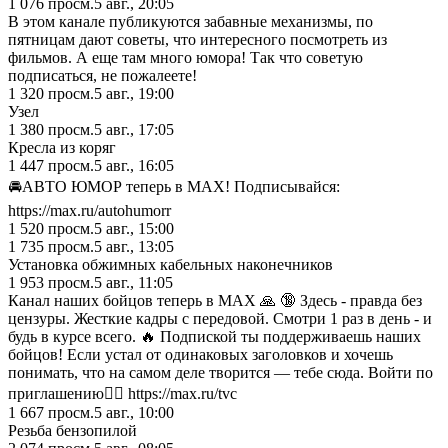
1 076
просм.
5 авг., 20:05
В этом канале публикуются забавные механизмы, по
пятницам дают советы, что интересного посмотреть из
фильмов. А еще там много юмора! Так что советую
подписаться, не пожалеете!
1 320
просм.
5 авг., 19:00
Узел
1 380
просм.
5 авг., 17:05
Кресла из коряг
1 447
просм.
5 авг., 16:05
🚘АВТО ЮМОР теперь в МАХ! Подписывайся:
https://max.ru/autohumorr
1 520
просм.
5 авг., 15:00
1 735
просм.
5 авг., 13:05
Установка обжимных кабельных наконечников
1 953
просм.
5 авг., 11:05
Канал наших бойцов теперь в MAX 🙏 🔞 Здесь - правда без
цензуры. Жесткие кадры с передовой. Смотри 1 раз в день - и
будь в курсе всего. 🔥 Подпиской ты поддерживаешь наших
бойцов! Если устал от одинаковых заголовков и хочешь
понимать, что на самом деле творится — тебе сюда. Войти по
приглашению👇🏻 https://max.ru/tvc
1 667
просм.
5 авг., 10:00
Резьба бензопилой