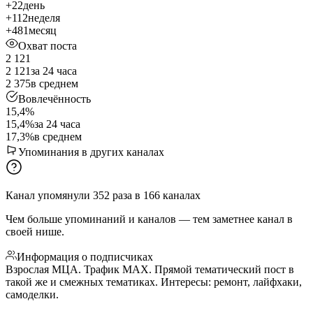
+22
день
+112
неделя
+481
месяц
Охват поста
2 121
2 121
за 24 часа
2 375
в среднем
Вовлечённость
15,4%
15,4%
за 24 часа
17,3%
в среднем
Упоминания в других каналах
Канал упомянули
352
раза
в
166
каналах
Чем больше упоминаний и каналов — тем заметнее канал в
своей нише.
Информация о подписчиках
Взрослая МЦА. Трафик МАХ. Прямой тематический пост в
такой же и смежных тематиках. Интересы: ремонт, лайфхаки,
самоделки.