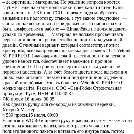
– декоративные материалы. Но решение вопроса кроется
глубже – ещё на этапе подготовки поверхности стен. Если
ваши стены из ГКЛ или ГСП, то рекомендуем обратить
внимание на подготовку стыков, а тут важно следующее: —
Состав шпаклевки для стыков должен легко наноситься и
быть комфортным в работе; — Шпаклёвка не должна давать
усадки со временем; — Материал не должен просвечивать
через финишное покрытие, чтобы не портить задуманный
дизайн. Отличный вариант, который соответствует этим
критериям, высокопрочная шпаклёвка для стыков ГСП Vetonit
SUPERFLOT. Благодаря высокой пластичности она легко и
удобно наносится, обеспечивает надёжное и прочное
соединение ГСП и ровную поверхность стыка уже после
первого нанесения. А за счёт белого цвета после высыхания
шпаклёвка останется незаметной под финишной отделкой –
краской или обоями. Узнать больше о Vetonit SUPERFLOT
можно на сайте. Реклама. ООО «Сен-Гобен Строительная
продукция Рус», ИНН 5011020537
748
просм.
16 июля, 08:05
Как сделать ручку для сковороды из обычной веревки.
Хитрый Мастер
4 539
просм.
15 июля, 09:00
Если взять WD-40 в правую руку и распылить эту смазку в паз
стоппера крышки унитаза, затем отрезать уголок от
полиэтиленового пакета и вставить его внутрь паза, потом