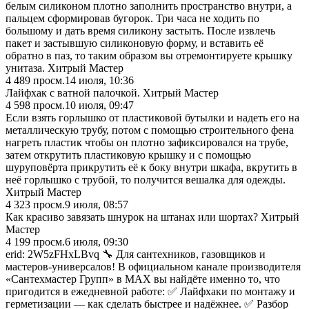
белым силиконом плотно заполнить пространство внутри, а
пальцем сформировав бугорок. Три часа не ходить по
большому и дать время силикону застыть. После извлечь
пакет и застывшую силиконовую форму, и вставить её
обратно в паз, то таким образом вы отремонтируете крышку
унитаза. Хитрый Мастер
4 489
просм.
14 июля, 10:36
Лайфхак с ватной палочкой. Хитрый Мастер
4 598
просм.
10 июля, 09:47
Если взять горлышко от пластиковой бутылки и надеть его на
металлическую трубу, потом с помощью строительного фена
нагреть пластик чтобы он плотно зафиксировался на трубе,
затем открутить пластиковую крышку и с помощью
шуруповёрта прикрутить её к боку внутри шкафа, вкрутить в
неё горлышко с трубой, то получится вешалка для одежды.
Хитрый Мастер
4 323
просм.
9 июля, 08:57
Как красиво завязать шнурок на штанах или шортах? Хитрый
Мастер
4 199
просм.
6 июля, 09:30
erid: 2W5zFHxLBvq 🔧 Для сантехников, газовщиков и
мастеров‑универсалов! В официальном канале производителя
«Сантехмастер Групп» в MAX вы найдёте именно то, что
пригодится в ежедневной работе: ✅ Лайфхаки по монтажу и
герметизации — как сделать быстрее и надёжнее. ✅ Разбор