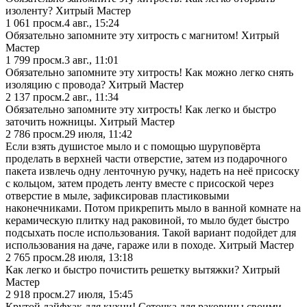
изоленту? Хитрый Мастер
1 061
просм.
4 авг., 15:24
Обязательно запомните эту хитрость с магнитом! Хитрый
Мастер
1 799
просм.
3 авг., 11:01
Обязательно запомните эту хитрость! Как можно легко снять
изоляцию с провода? Хитрый Мастер
2 137
просм.
2 авг., 11:34
Обязательно запомните эту хитрость! Как легко и быстро
заточить ножницы. Хитрый Мастер
2 786
просм.
29 июля, 11:42
Если взять душистое мыло и с помощью шуруповёрта
проделать в верхней части отверстие, затем из подарочного
пакета извлечь одну ленточную ручку, надеть на неё присоску
с кольцом, затем продеть ленту вместе с присоской через
отверстие в мыле, зафиксировав пластиковыми
наконечниками. Потом прикрепить мыло в ванной комнате на
керамическую плитку над раковиной, то мыло будет быстро
подсыхать после использования. Такой вариант подойдет для
использования на даче, гараже или в походе. Хитрый Мастер
2 765
просм.
28 июля, 13:18
Как легко и быстро почистить решетку вытяжки? Хитрый
Мастер
2 918
просм.
27 июля, 15:45
Крутой лайфхак для кухни! Сеточка для раковины своими