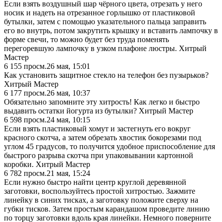
Если взять воздушный шар чёрного цвета, отрезать у него
носик и надеть на отрезанное горлышко от пластиковой
бутылки, затем с помощью указательного пальца заправить
его во внутрь, потом закрутить крышку и вставить лампочку в
форме свечи, то можно будет без труда поменять
перегоревшую лампочку в узком плафоне люстры. Хитрый
Мастер
6 155
просм.
26 мая, 15:01
Как установить защитное стекло на телефон без пузырьков?
Хитрый Мастер
6 177
просм.
26 мая, 10:37
Обязательно запомните эту хитрость! Как легко и быстро
выдавить остатки йогурта из бутылки? Хитрый Мастер
6 598
просм.
24 мая, 10:15
Если взять пластиковый хомут и застегнуть его вокруг
красного скотча, а затем обрезать хвостик бокорезами под
углом 45 градусов, то получится удобное приспособление для
быстрого разрыва скотча при упаковывании картонной
коробки. Хитрый Мастер
6 782
просм.
21 мая, 15:24
Если нужно быстро найти центр круглой деревянной
заготовки, воспользуйтесь простой хитростью. Зажмите
линейку в синих тисках, а заготовку положите сверху на
губки тисков. Затем простым карандашом проведите линию
по торцу заготовки вдоль края линейки. Немного поверните