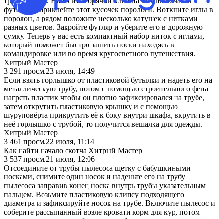
третью часть. Нанесите горячий клей на нижнюю часть
футляра и приклейте этот кусочек поролона. Воткните иглы в
поролон, а рядом положите несколько катушек с нитками
разных цветов. Закройте футляр и уберите его в дорожную
сумку. Теперь у вас есть компактный набор ниток с иглами,
который поможет быстро зашить носки находясь в
командировке или во время кругосветного путешествия.
Хитрый Мастер
3 291
просм.
23 июля, 14:49
Если взять горлышко от пластиковой бутылки и надеть его на
металлическую трубу, потом с помощью строительного фена
нагреть пластик чтобы он плотно зафиксировался на трубе,
затем открутить пластиковую крышку и с помощью
шуруповёрта прикрутить её к боку внутри шкафа, вкрутить в
неё горлышко с трубой, то получится вешалка для одежды.
Хитрый Мастер
3 461
просм.
22 июля, 11:14
Как найти начало скотча Хитрый Мастер
3 537
просм.
21 июля, 12:06
Отсоедините от трубы пылесоса щетку с бабушкиными
носками, снимите один носок и наденьте его на трубу
пылесоса заправив конец носка внутрь трубы указательным
пальцем. Возьмите пластиковую клипсу подходящего
диаметра и зафиксируйте носок на трубе. Включите пылесос и
соберите рассыпанный возле кровати корм для кур, потом