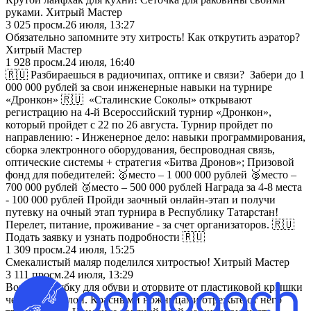
руками. Хитрый Мастер
3 025
просм.
26 июля, 13:27
Обязательно запомните эту хитрость! Как открутить аэратор?
Хитрый Мастер
1 928
просм.
24 июля, 16:40
🇷🇺 Разбираешься в радиочипах, оптике и связи? Забери до 1
000 000 рублей за свои инженерные навыки на турнире
«Дронкон» 🇷🇺 «Сталинские Соколы» открывают
регистрацию на 4-й Всероссийский турнир «Дронкон»,
который пройдет с 22 по 26 августа. Турнир пройдет по
направлению: - Инженерное дело: навыки программирования,
сборка электронного оборудования, беспроводная связь,
оптические системы + стратегия «Битва Дронов»; Призовой
фонд для победителей: 🥇место – 1 000 000 рублей 🥈место –
700 000 рублей 🥉место – 500 000 рублей Награда за 4-8 места
- 100 000 рублей Пройди заочный онлайн-этап и получи
путевку на очный этап турнира в Республику Татарстан!
Перелет, питание, проживание - за счет организаторов. 🇷🇺
Подать заявку и узнать подробности 🇷🇺
1 309
просм.
24 июля, 15:25
Смекалистый маляр поделился хитростью! Хитрый Мастер
3 111
просм.
24 июля, 13:29
Возьмите губку для обуви и оторвите от пластиковой крышки
черный поролон. Красными ножницами отрежьте от него