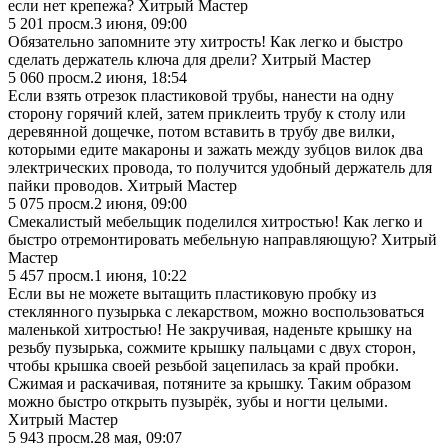
если нет крепежа? Хитрый Мастер
5 201
просм.
3 июня, 09:00
Обязательно запомните эту хитрость! Как легко и быстро
сделать держатель ключа для дрели? Хитрый Мастер
5 060
просм.
2 июня, 18:54
Если взять отрезок пластиковой трубы, нанести на одну
сторону горячий клей, затем приклеить трубу к столу или
деревянной дощечке, потом вставить в трубу две вилки,
которыми едите макароны и зажать между зубцов вилок два
электрических провода, то получится удобный держатель для
пайки проводов. Хитрый Мастер
5 075
просм.
2 июня, 09:00
Смекалистый мебельщик поделился хитростью! Как легко и
быстро отремонтировать мебельную направляющую? Хитрый
Мастер
5 457
просм.
1 июня, 10:22
Если вы не можете вытащить пластиковую пробку из
стеклянного пузырька с лекарством, можно воспользоваться
маленькой хитростью! Не закручивая, наденьте крышку на
резьбу пузырька, сожмите крышку пальцами с двух сторон,
чтобы крышка своей резьбой зацепилась за край пробки.
Сжимая и раскачивая, потяните за крышку. Таким образом
можно быстро открыть пузырёк, зубы и ногти целыми.
Хитрый Мастер
5 943
просм.
28 мая, 09:07