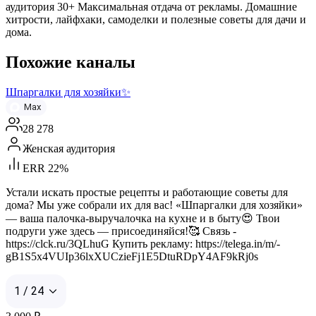
аудитория 30+ Максимальная отдача от рекламы. Домашние
хитрости, лайфхаки, самоделки и полезные советы для дачи и
дома.
Похожие каналы
Шпаргалки для хозяйки✨
Max
28 278
Женская аудитория
ERR 22%
Устали искать простые рецепты и работающие советы для
дома? Мы уже собрали их для вас! «Шпаргалки для хозяйки»
— ваша палочка-выручалочка на кухне и в быту😍 Твои
подруги уже здесь — присоединяйся!🥰 Связь -
https://clck.ru/3QLhuG Купить рекламу: https://telega.in/m/-
gB1S5x4VUIp36lxXUCzieFj1E5DtuRDpY4AF9kRj0s
1 / 24