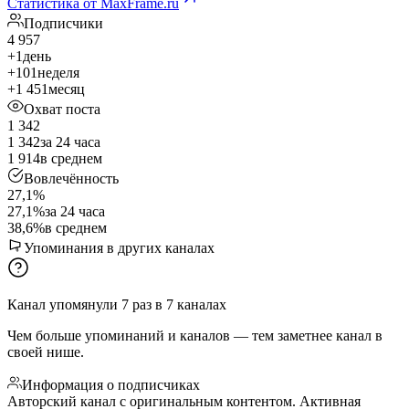
Статистика от MaxFrame.ru
Подписчики
4 957
+1
день
+101
неделя
+1 451
месяц
Охват поста
1 342
1 342
за 24 часа
1 914
в среднем
Вовлечённость
27,1%
27,1%
за 24 часа
38,6%
в среднем
Упоминания в других каналах
Канал упомянули
7
раз
в
7
каналах
Чем больше упоминаний и каналов — тем заметнее канал в
своей нише.
Информация о подписчиках
Авторский канал с оригинальным контентом. Активная