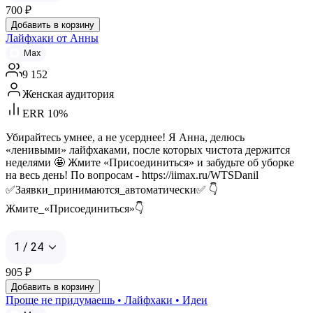
700
₽
Добавить в корзину
Лайфхаки от Анны
Max
9 152
Женская аудитория
ERR 10%
Убирайтесь умнее, а не усерднее! Я Анна, делюсь
«ленивыми» лайфхаками, после которых чистота держится
неделями 🤩 Жмите «Присоединиться» и забудьте об уборке
на весь день! По вопросам - https://iimax.ru/WTSDanil
✅Заявки_принимаются_автоматически✅ 👇
Жмите_«Присоединиться»👇
1 / 24
905
₽
Добавить в корзину
Проще не придумаешь • Лайфхаки • Идеи