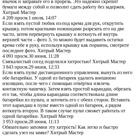
язычок и заправьте его в прорезь. Это надежно скрепит
бумаги между собой и позволит сдать работу без задержек.
Хитрый Мастер
4 209
просм.
1 июля, 14:07
Если взять пустой тюбик из-под крема для рук, открутить
крышку, потом красными ножницами разрезать его на две
части, затем перевернуть крышку и воткнуть её внутрь
верхней части – фото 3, то можно будет выдавить остатки
крема себе в руку, используя крышку как поршень, смотрите
последнее фото. Хитрый Мастер
4 091
просм.
30 июня, 11:28
Смекалистый сосед поделился хитростью! Хитрый Мастер
3 843
просм.
29 июня, 12:33
Если взять пульт дистанционного управления, вынуть из него
обе батарейки. У одной из батареек удалить внешнюю
изоляцию, после чего с помощью отвёртки извлечь
контактную чашечку. Затем взять простой карандаш, обрезать
его так, чтобы длина карандаша соответствовала длине
батарейки из пульта, и заточить его с обеих сторон. Вставить
этот карандаш в пульт вместо одной из батареек, а рядом
воткнуть вторую. В таком случае пульт сможет работать от
одной батарейки. Хитрый Мастер
3 953
просм.
28 июня, 11:13
Обязательно запомни эту хитрость! Как легко и быстро
сделать узел на замке? Хитрый Мастер