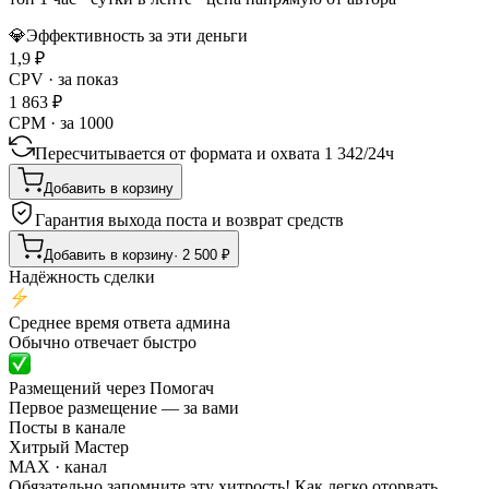
💎
Эффективность за эти деньги
1,9
₽
CPV · за показ
1 863
₽
CPM · за 1000
Пересчитывается от формата и охвата
1 342
/
24ч
Добавить в корзину
Гарантия выхода поста и возврат средств
Добавить в корзину
·
2 500
₽
Надёжность сделки
Среднее время ответа админа
Обычно отвечает быстро
Размещений через Помогач
Первое размещение — за вами
Посты в канале
Хитрый Мастер
MAX
· канал
Обязательно запомните эту хитрость! Как легко оторвать