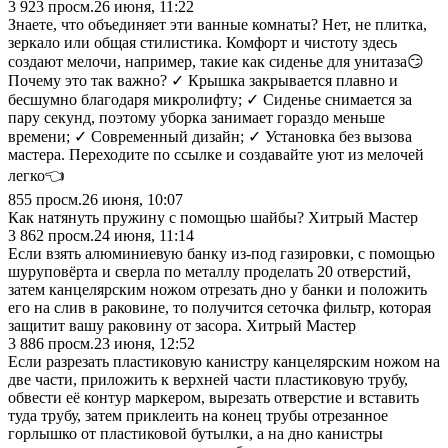
3 923
просм.
26 июня, 11:22
Знаете, что объединяет эти ванные комнаты? Нет, не плитка,
зеркало или общая стилистика. Комфорт и чистоту здесь
создают мелочи, например, такие как сиденье для унитаза😏
Почему это так важно? ✓ Крышка закрывается плавно и
бесшумно благодаря микролифту; ✓ Сиденье снимается за
пару секунд, поэтому уборка занимает гораздо меньше
времени; ✓ Современный дизайн; ✓ Установка без вызова
мастера. Переходите по ссылке и создавайте уют из мелочей
легко👈
855
просм.
26 июня, 10:07
Как натянуть пружину с помощью шайбы? Хитрый Мастер
3 862
просм.
24 июня, 11:14
Если взять алюминиевую банку из-под газировки, с помощью
шуруповёрта и сверла по металлу проделать 20 отверстий,
затем канцелярским ножом отрезать дно у банки и положить
его на слив в раковине, то получится сеточка фильтр, которая
защитит вашу раковину от засора. Хитрый Мастер
3 886
просм.
23 июня, 12:52
Если разрезать пластиковую канистру канцелярским ножом на
две части, приложить к верхней части пластиковую трубу,
обвести её контур маркером, вырезать отверстие и вставить
туда трубу, затем приклеить на конец трубы отрезанное
горлышко от пластиковой бутылки, а на дно канистры