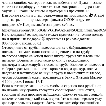
частых ошибок мастеров и как их избежать. ✅ Практические
советы по подбору уплотнительных материалов под разные
задачи. ✅ Реальные кейсы и примеры из практики. ✅
Выгодные акции и спецпредложения на продукцию. 🎁 А ещё
— розыгрыши и призы: сертификаты OZON и другие
подарки. 👉 Подписывайтесь прямо сейчас:
https://max.ru/join/7Kn5otGEtVG1PoOZRsiNSQkdDnhkm7mpR6S
Не откладывайте, подписка может принести не только пользу,
но и приятный подарок 😉 #реклама О рекламодателе
806
просм.
6 июля, 08:02
Отсоедините от трубы пылесоса щетку с бабушкиными
носками, снимите один носок и наденьте его на трубу
пылесоса заправив конец носка внутрь трубы указательным
пальцем. Возьмите пластиковую клипсу подходящего
диаметра и зафиксируйте носок на трубе. Включите пылесос и
соберите рассыпанный возле кровати корм для кур, потом
наденьте пластиковую банку на трубу и выключите пылесос,
чтобы собранный корм пересыпался в банку. Хитрый Мастер
4 160
просм.
4 июля, 17:41
Если в степлере закончились скобы, а скрепок под рукой нет,
но начальнику срочно требуется сброшюрованный отчет,
воспользуйтесь простым лайфхаком. Сложите листы стопкой,
возьмите канцелярский нож и сделайте в левом верхнем углу
два параллельных надреза. Затем отогните образовавшийся