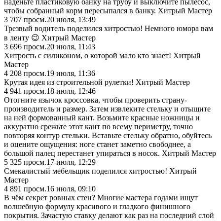
наденьте пластиковую банку на трубу и выключите пылесос,
чтобы собранный корм пересыпался в банку. Хитрый Мастер
3 707
просм.
20 июля, 13:49
Трезвый водитель поделился хитростью! Немного юмора вам
в ленту 😉 Хитрый Мастер
3 696
просм.
20 июля, 11:43
Хитрость с силиконом, о которой мало кто знает! Хитрый
Мастер
4 208
просм.
19 июля, 11:36
Крутая идея из строительной рулетки! Хитрый Мастер
4 941
просм.
18 июля, 12:46
Отогните язычок кроссовка, чтобы проверить страну-
производитель и размер. Затем извлеките стельку и отыщите
на ней формованный кант. Возьмите красные ножницы и
аккуратно срежьте этот кант по всему периметру, точно
повторяя контур стельки. Вставьте стельку обратно, обуйтесь
и оцените ощущения: ноге станет заметно свободнее, а
большой палец перестанет упираться в носок. Хитрый Мастер
5 325
просм.
17 июля, 12:29
Смекалистый мебельщик поделился хитростью! Хитрый
Мастер
4 891
просм.
16 июля, 09:10
В чём секрет ровных стен? Многие мастера годами ищут
волшебную формулу красивого и гладкого финишного
покрытия. Зачастую ставку делают как раз на последний слой