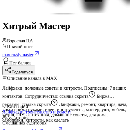
Хитрый Мастер
Взрослая ЦА
Прямой пост
max.ru/slymaster
Нет баллов
Поделиться
Описание канала в MAX
Лайфхаки, полезные советы и хитрости. Подписаны: 7 ваших
контактов. Сотрудничество:
ссылка скрыта
Биржа
рекламы:
ссылка скрыта
Лайфхаки, ремонт, квартира, дача,
Категории
дом, своими руками, идеи, инструменты, мастер, уют, мебель,
Лайфхаки
Строительство и ремонт
кухня, DIY, сантехника, домашние советы, для дома,
Аудитория
самоделки, хитрости, как сделать
Смешанная аудитория