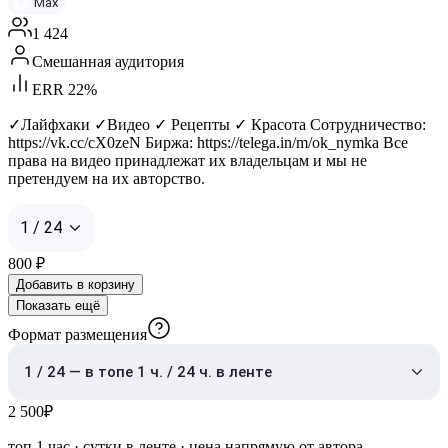
Max
1 424
Смешанная аудитория
ERR 22%
✓Лайфхаки ✓Видео ✓ Рецепты ✓ Красота Сотрудничество:
https://vk.cc/cX0zeN Биржа: https://telega.in/m/ok_nymka Все
права на видео принадлежат их владельцам и мы не
претендуем на их авторство.
1 / 24
800
₽
Добавить в корзину
Показать ещё
Формат размещения
1 / 24 — в топе 1 ч. / 24 ч. в ленте
2 500
₽
топ 1 час
·
сутки в ленте
· цена напрямую от автора