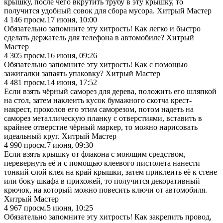
крышку, после чего вкрутить трубу в эту крышку, то
получится удобный совок для сбора мусора. Хитрый Мастер
4 146
просм.
17 июня, 10:00
Обязательно запомните эту хитрость! Как легко и быстро
сделать держатель для телефона в автомобиле? Хитрый
Мастер
4 305
просм.
16 июня, 09:26
Обязательно запомните эту хитрость! Как с помощью
зажигалки запаять упаковку? Хитрый Мастер
4 481
просм.
14 июня, 17:52
Если взять чёрный саморез для дерева, положить его шляпкой
на стол, затем наклеить кусок бумажного скотча крест-
накрест, проколов его этим саморезом, потом надеть на
саморез металлическую планку с отверстиями, вставить в
крайнее отверстие чёрный маркер, то можно нарисовать
идеальный круг. Хитрый Мастер
4 990
просм.
7 июня, 09:30
Если взять крышку от флакона с моющим средством,
перевернуть её и с помощью клеевого пистолета нанести
тонкий слой клея на край крышки, затем приклеить её к стене
или боку шкафа в прихожей, то получится декоративный
крючок, на который можно повесить ключи от автомобиля.
Хитрый Мастер
4 967
просм.
5 июня, 10:25
Обязательно запомните эту хитрость! Как закрепить провод,