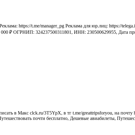
а: https://t.me/manager_pg Реклама для юр.лиц: https://telega.
 7 000 ₽ ОГРНИП: 324237500311801, ИНН: 230500629955, Дата п
ь в Макс clck.ru/3T5YpX, в тг t.me/greattripsforyou, на почту 
Путешествовать почти бесплатно, Дешевые авиабилеты, Путешест