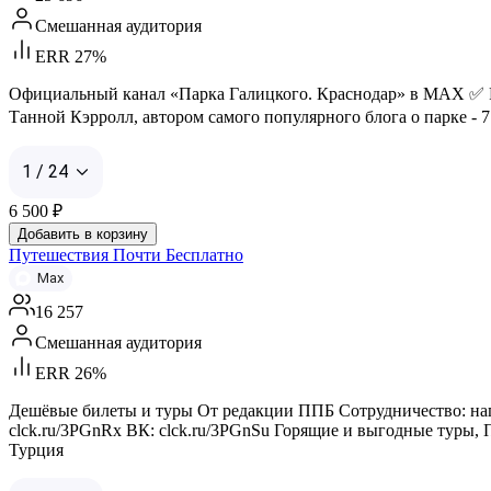
Смешанная аудитория
ERR 27%
Официальный канал «Парка Галицкого. Краснодар» в МАХ ✅ Реклам
Танной Кэрролл, автором самого популярного блога о парке -
1 / 24
6 500
₽
Добавить в корзину
Путешествия Почти Бесплатно
Max
16 257
Смешанная аудитория
ERR 26%
Дешёвые билеты и туры От редакции ППБ Сотрудничество: написат
clck.ru/3PGnRx ВК: clck.ru/3PGnSu Горящие и выгодные туры, 
Турция