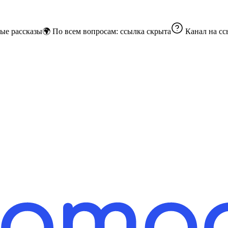
Канал, где природа, мир и история переплетаются в удивительные рассказы🌍 По всем вопросам:
ссылка скрыта
Канал на
сс