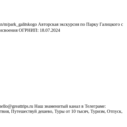
in/m/park_galitskogo Авторская экскурсия по Парку Галицкого с
рисвоения ОГРНИП: 18.07.2024
hello@greattrips.ru Наш знаменитый канал в Телеграме:
вия, Путешествуй дешево, Туры от 10 тысяч, Туризм, Отпуск,