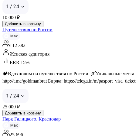
1 / 24
10 000
₽
Добавить в корзину
Путешествия по России
Max
112 382
Женская аудитория
ERR 15%
🏕️Вдохновим на путешествия по России. 🛶Уникальные места и 
http://t.me/goldmanbrat Биржа: https://telega.in/m/pasport_visa_ticket
1 / 24
25 000
₽
Добавить в корзину
Парк Галицкого. Краснодар
Max
25 696