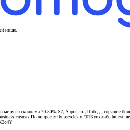
ей нише.
и миру со скидками 70-80%. S7, Аэрофлот, Победа, горящие биле
ness_rusmax По вопросам: https://clck.ru/3RKyro либо http://t.m
KK3o4Y