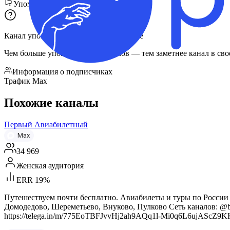
Упоминания в других каналах
Канал упомянули
182
раза
в
141
канале
Чем больше упоминаний и каналов — тем заметнее канал в сво
Информация о подписчиках
Трафик Max
Похожие каналы
Первый Авиабилетный
Max
34 969
Женская аудитория
ERR 19%
Путешествуем почти бесплатно. Авиабилеты и туры по России 
Домодедово, Шереметьево, Внуково, Пулково Сеть каналов: @busi
https://telega.in/m/775EoTBFJvvHj2ah9AQq1l-Mi0q6L6ujAScZ9