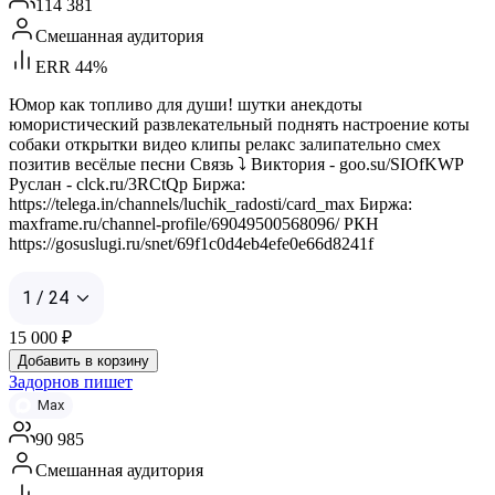
114 381
Смешанная аудитория
ERR 44%
Юмор как топливо для души! шутки анекдоты
юмористический развлекательный поднять настроение коты
собаки открытки видео клипы релакс залипательно смех
позитив весёлые песни Связь ⤵️ Виктория - goo.su/SIOfKWP
Руслан - clck.ru/3RCtQp Биржа:
https://telega.in/channels/luchik_radosti/card_max Биржа:
maxframe.ru/channel-profile/69049500568096/ РКН
https://gosuslugi.ru/snet/69f1c0d4eb4efe0e66d8241f
1 / 24
15 000
₽
Добавить в корзину
Задорнов пишет
Max
90 985
Смешанная аудитория