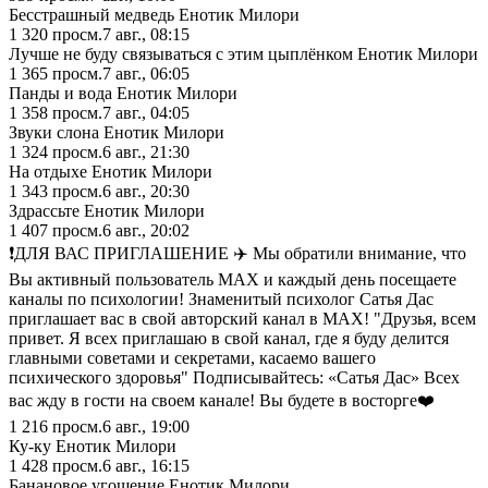
Бесстрашный медведь Енотик Милори
1 320
просм.
7 авг., 08:15
Лучше не буду связываться с этим цыплёнком Енотик Милори
1 365
просм.
7 авг., 06:05
Панды и вода Енотик Милори
1 358
просм.
7 авг., 04:05
Звуки слона Енотик Милори
1 324
просм.
6 авг., 21:30
На отдыхе Енотик Милори
1 343
просм.
6 авг., 20:30
Здрассьте Енотик Милори
1 407
просм.
6 авг., 20:02
❗️ДЛЯ ВАС ПРИГЛАШЕНИЕ ✈️ Мы обратили внимание, что
Вы активный пользователь MAX и каждый день посещаете
каналы по психологии! Знаменитый психолог Сатья Дас
приглашает вас в свой авторский канал в MAX! "Друзья, всем
привет. Я всех приглашаю в свой канал, где я буду делится
главными советами и секретами, касаемо вашего
психического здоровья" Подписывайтесь: «Сатья Дас» Всех
вас жду в гости на своем канале! Вы будете в восторге❤️
1 216
просм.
6 авг., 19:00
Ку-ку Енотик Милори
1 428
просм.
6 авг., 16:15
Банановое угощение Енотик Милори