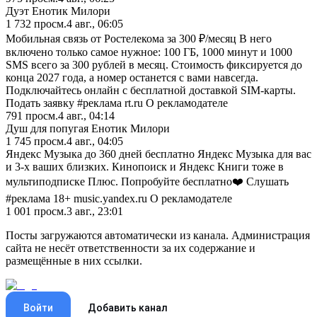
Дуэт Енотик Милори
1 732
просм.
4 авг., 06:05
Мобильная связь от Ростелекома за 300 ₽/месяц В него
включено только самое нужное: 100 ГБ, 1000 минут и 1000
SMS всего за 300 рублей в месяц. Стоимость фиксируется до
конца 2027 года, а номер останется с вами навсегда.
Подключайтесь онлайн с бесплатной доставкой SIM-карты.
Подать заявку #реклама rt.ru О рекламодателе
791
просм.
4 авг., 04:14
Душ для попугая Енотик Милори
1 745
просм.
4 авг., 04:05
Яндекс Музыка до 360 дней бесплатно Яндекс Музыка для вас
и 3-х ваших близких. Кинопоиск и Яндекс Книги тоже в
мультиподписке Плюс. Попробуйте бесплатно❤️ Слушать
#реклама 18+ music.yandex.ru О рекламодателе
1 001
просм.
3 авг., 23:01
Посты загружаются автоматически из канала. Администрация
сайта не несёт ответственности за их содержание и
размещённые в них ссылки.
Войти
Добавить канал