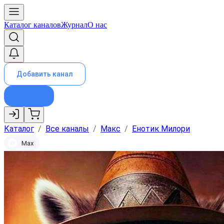
Каталог каналов
Журнал
О нас
Добавить канал
Каталог
/
Все каналы
/
Макс
/
Енотик Милори
Max