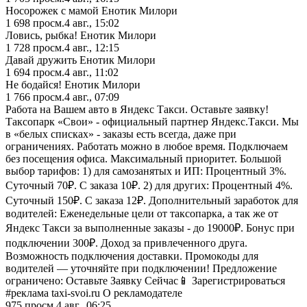
Носорожек с мамой Енотик Милори
1 698
просм.
4 авг., 15:02
Ловись, рыбка! Енотик Милори
1 728
просм.
4 авг., 12:15
Давай дружить Енотик Милори
1 694
просм.
4 авг., 11:02
Не бодайся! Енотик Милори
1 766
просм.
4 авг., 07:09
Работа на Вашем авто в Яндекс Такси. Оставьте заявку!
Таксопарк «Свои» - официальный партнер Яндекс.Такси. Мы
в «белых списках» - заказы есть всегда, даже при
ограничениях. Работать можно в любое время. Подключаем
без посещения офиса. Максимальный приоритет. Большой
выбор тарифов: 1) для самозанятых и ИП: Процентный 3%.
Суточный 70₽. С заказа 10₽. 2) для других: Процентный 4%.
Суточный 150₽. С заказа 12₽. Дополнительный заработок для
водителей: Еженедельные цели от таксопарка, а так же от
Яндекс Такси за выполненные заказы - до 19000₽. Бонус при
подключении 300₽. Доход за привлеченного друга.
Возможность подключения доставки. Промокоды для
водителей — уточняйте при подключении! Предложение
ограничено: Оставьте Заявку Сейчас📱 Зарегистрироваться
#реклама taxi-svoi.ru О рекламодателе
975
просм.
4 авг., 06:25