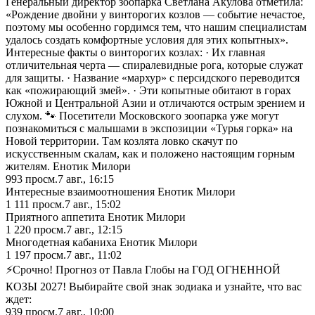
Генеральный директор зоопарка Светлана Акулова отметила:
«Рождение двойни у винторогих козлов — событие нечастое,
поэтому мы особенно гордимся тем, что нашим специалистам
удалось создать комфортные условия для этих копытных».
Интересные факты о винторогих козлах: · Их главная
отличительная черта — спиралевидные рога, которые служат
для защиты. · Название «мархур» с персидского переводится
как «пожирающий змей». · Эти копытные обитают в горах
Южной и Центральной Азии и отличаются острым зрением и
слухом. 🐾 Посетители Московского зоопарка уже могут
познакомиться с малышами в экспозиции «Турья горка» на
Новой территории. Там козлята ловко скачут по
искусственным скалам, как и положено настоящим горным
жителям. Енотик Милори
993
просм.
7 авг., 16:15
Интересные взаимоотношения Енотик Милори
1 111
просм.
7 авг., 15:02
Приятного аппетита Енотик Милори
1 220
просм.
7 авг., 12:15
Многодетная кабаниха Енотик Милори
1 197
просм.
7 авг., 11:02
⚡️Срочно! Прогноз от Павла Глобы на ГОД ОГНЕННОЙ
КОЗЫ 2027! Выбирайте свой знак зодиака и узнайте, что вас
ждет:
939
просм.
7 авг., 10:00