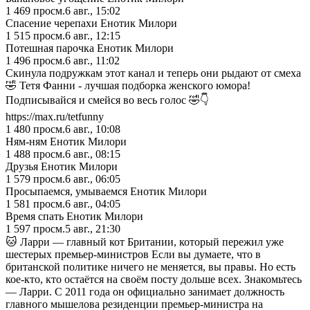
1 469
просм.
6 авг., 15:02
Спасение черепахи Енотик Милори
1 515
просм.
6 авг., 12:15
Потешная парочка Енотик Милори
1 496
просм.
6 авг., 11:02
Скинула подружкам этот канал и теперь они рыдают от смеха
🤣 Тетя Фанни - лучшая подборка женского юмора!
Подписывайся и смейся во весь голос 🤣👇
https://max.ru/tetfunny
1 480
просм.
6 авг., 10:08
Ням-ням Енотик Милори
1 488
просм.
6 авг., 08:15
Друзья Енотик Милори
1 579
просм.
6 авг., 06:05
Просыпаемся, умываемся Енотик Милори
1 581
просм.
6 авг., 04:05
Время спать Енотик Милори
1 597
просм.
5 авг., 21:30
🐱 Ларри — главный кот Британии, который пережил уже
шестерых премьер-министров Если вы думаете, что в
британской политике ничего не меняется, вы правы. Но есть
кое-кто, кто остаётся на своём посту дольше всех. Знакомьтесь
— Ларри. С 2011 года он официально занимает должность
главного мышелова резиденции премьер-министра на