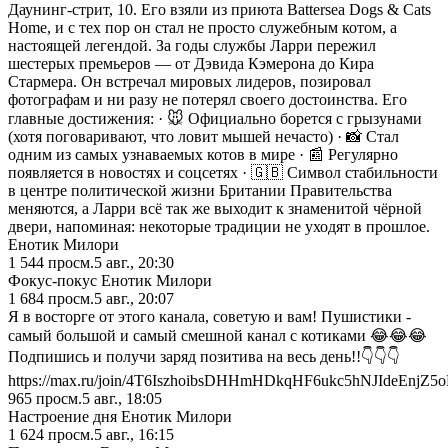
Даунинг-стрит, 10. Его взяли из приюта Battersea Dogs & Cats
Home, и с тех пор он стал не просто служебным котом, а
настоящей легендой. За годы службы Ларри пережил
шестерых премьеров — от Дэвида Кэмерона до Кира
Стармера. Он встречал мировых лидеров, позировал
фотографам и ни разу не потерял своего достоинства. Его
главные достижения: · 🐭 Официально борется с грызунами
(хотя поговаривают, что ловит мышей нечасто) · 📸 Стал
одним из самых узнаваемых котов в мире · 📰 Регулярно
появляется в новостях и соцсетях · 🇬🇧 Символ стабильности
в центре политической жизни Британии Правительства
меняются, а Ларри всё так же выходит к знаменитой чёрной
двери, напоминая: некоторые традиции не уходят в прошлое.
Енотик Милори
1 544
просм.
5 авг., 20:30
Фокус-покус Енотик Милори
1 684
просм.
5 авг., 20:07
Я в восторге от этого канала, советую и вам! Пушистики -
самый большой и самый смешной канал с котиками 😂😂😂
Подпишись и получи заряд позитива на весь день!!👇👇👇
https://max.ru/join/4T6IszhoibsDHHmHDkqHF6ukc5hNJIdeEnjZ5
965
просм.
5 авг., 18:05
Настроение дня Енотик Милори
1 624
просм.
5 авг., 16:15