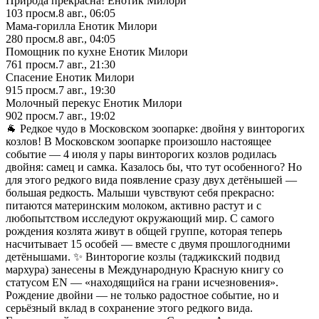
Природа прекрасна! Енотик Милори
103
просм.
8 авг., 06:05
Мама-горилла Енотик Милори
280
просм.
8 авг., 04:05
Помощник по кухне Енотик Милори
761
просм.
7 авг., 21:30
Спасение Енотик Милори
915
просм.
7 авг., 19:30
Молочный перекус Енотик Милори
902
просм.
7 авг., 19:02
🐐 Редкое чудо в Московском зоопарке: двойня у винторогих
козлов! В Московском зоопарке произошло настоящее
событие — 4 июля у пары винторогих козлов родилась
двойня: самец и самка. Казалось бы, что тут особенного? Но
для этого редкого вида появление сразу двух детёнышей —
большая редкость. Малыши чувствуют себя прекрасно:
питаются материнским молоком, активно растут и с
любопытством исследуют окружающий мир. С самого
рождения козлята живут в общей группе, которая теперь
насчитывает 15 особей — вместе с двумя прошлогодними
детёнышами. ✨ Винторогие козлы (таджикский подвид
мархура) занесены в Международную Красную книгу со
статусом EN — «находящийся на грани исчезновения».
Рождение двойни — не только радостное событие, но и
серьёзный вклад в сохранение этого редкого вида.