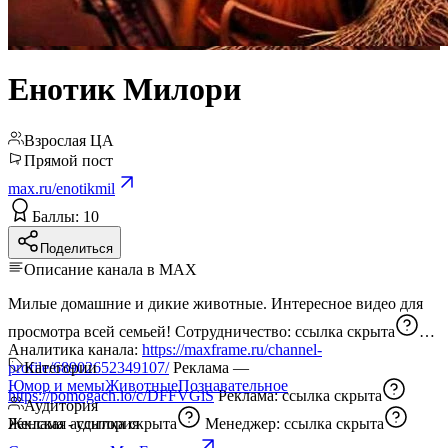
Енотик Милори
Взрослая ЦА
Прямой пост
max.ru/enotikmil
Баллы: 10
Поделиться
Описание канала в MAX
Милые домашние и дикие животные. Интересное видео для
просмотра всей семьей! Сотрудничество:
ссылка скрыта
Аналитика канала:
https://maxframe.ru/channel-
profile/68902652349107/
Категории
Реклама —
Юмор и мемы
Животные
Познавательное
https://pomogach.io/c/DFFVGiS
Реклама:
ссылка скрыта
Аудитория
Реклама -
Женская аудитория
ссылка скрыта
Менеджер:
ссылка скрыта