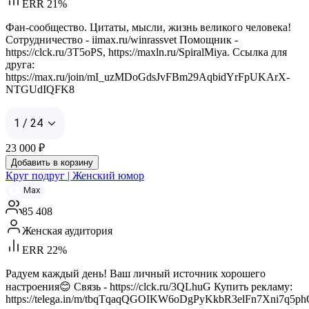
ERR 21%
Фан-сообщество. Цитаты, мысли, жизнь великого человека!
Сотрудничество - iimax.ru/winrassvet Помощник -
https://clck.ru/3T5oPS, https://maxln.ru/SpiralMiya. Ссылка для
друга:
https://max.ru/join/mI_uzMDoGdsJvFBm29AqbidYrFpUKArX-
NTGUdIQFK8
1 / 24
23 000
₽
Добавить в корзину
Круг подруг | Женский юмор
Max
85 408
Женская аудитория
ERR 22%
Радуем каждый день! Ваш личный источник хорошего
настроения😊 Связь - https://clck.ru/3QLhuG Купить рекламу:
https://telega.in/m/tbqTqaqQGOIKW6oDgPyKkbR3elFn7Xni7q5p