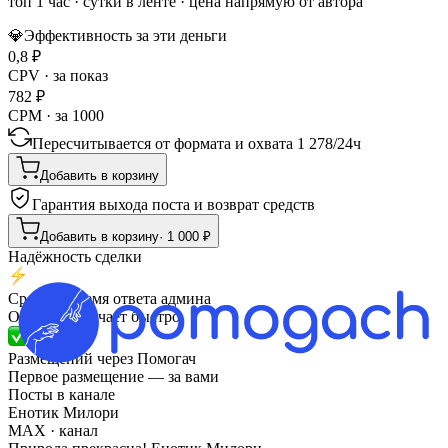
топ 1 час
·
сутки в ленте
· цена напрямую от автора
💎
Эффективность за эти деньги
0,8
₽
CPV · за показ
782
₽
CPM · за 1000
Пересчитывается от формата и охвата
1 278
/
24ч
Добавить в корзину
Гарантия выхода поста и возврат средств
Добавить в корзину
·
1 000
₽
Надёжность сделки
Среднее время ответа админа
Обычно отвечает быстро
Размещений через Помогач
Первое размещение — за вами
Посты в канале
Енотик Милори
MAX
· канал