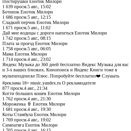
Постирушки Енотик Милори
1 639
просм.
5 авг., 15:02
Ботинок Енотик Милори
1 686
просм.
5 авг., 12:15
Сладкий перчик Енотик Милори
1 671
просм.
5 авг., 11:02
Дай мне водицы с дороги напиться Енотик Милори
1 742
просм.
5 авг., 08:15
Плата за проезд Енотик Милори
1 758
просм.
5 авг., 06:05
Мама Енотик Милори
1 714
просм.
4 авг., 23:02
Яндекс Музыка до 360 дней бесплатно Яндекс Музыка для вас
и 3-х ваших близких. Кинопоиск и Яндекс Книги тоже в
мультиподписке Плюс. Попробуйте бесплатно❤️ Слушать
#реклама 18+ music.yandex.ru О рекламодателе
877
просм.
4 авг., 21:34
Когти больших кошек Енотик Милори
1 762
просм.
4 авг., 21:30
Мороженка 🍦 Енотик Милори
1 681
просм.
4 авг., 19:30
Коты Стамбула Енотик Милори
1 769
просм.
4 авг., 19:02
Симпатяга Енотик Милори
1 705
просм.
4 авг., 16:15