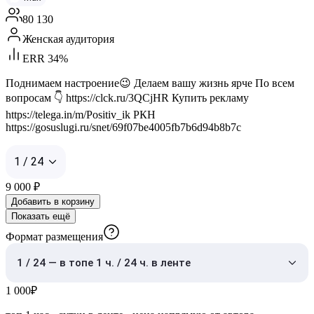
80 130
Женская аудитория
ERR 34%
Поднимаем настроение😉 Делаем вашу жизнь ярче По всем
вопросам 👇 https://clck.ru/3QCjHR Купить рекламу
https://telega.in/m/Positiv_ik РКН
https://gosuslugi.ru/snet/69f07be4005fb7b6d94b8b7c
1 / 24
9 000
₽
Добавить в корзину
Показать ещё
Формат размещения
1 / 24 — в топе 1 ч. / 24 ч. в ленте
1 000
₽