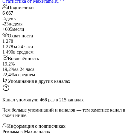
Статистика от MaxFrame.ru
Подписчики
6 667
-5
день
-23
неделя
+605
месяц
Охват поста
1 278
1 278
за 24 часа
1 490
в среднем
Вовлечённость
19,2%
19,2%
за 24 часа
22,4%
в среднем
Упоминания в других каналах
Канал упомянули
466
раз
в
215
каналах
Чем больше упоминаний и каналов — тем заметнее канал в
своей нише.
Информация о подписчиках
Реклама в Мах-каналах