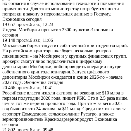
их согласия в случае использования технологий повышения
приватности. Для этого министерству потребуется внести
поправки к закону о персональных данных в Госдуму.
Экономика сегодня
19 657
просм.
6 авг., 12:23
Индекс Мосбиржи превысил 2300 пунктов Экономика
сегодня
19 148
просм.
6 авг., 11:06
Московская биржа запустит собственный криптодепозитарий.
На российском крипторынке будет несколько центров
ликвидности – на Мосбирже и у крупных финансовых групп.
Брокеры смогут либо подключиться к цифровому
депозитарию Мосбиржи, либо проводить операции внутри
собственного криптодепозитария. Запуск цифрового
депозитария Мосбиржи ожидается в конце 2026-го – начале
2027 года. Экономика сегодня
20 466
просм.
6 авг., 10:41
Российские власти изъяли активов на рекордные $10 млрд в
первом полугодии 2026 года, пишет РБК. Это в 2,5 раза выше,
чем за тот же период прошлого года. При этом за весь 2025
год было изъято 24 актива на $11 млрд. Среди них оказались:
аэропорт Домодедово, сельхозхолдинг Русагро, а также
зернопроизводитель Краснодарзернопродукт Экономика
сегодня
21 802
просм.
6 авг., 09:48