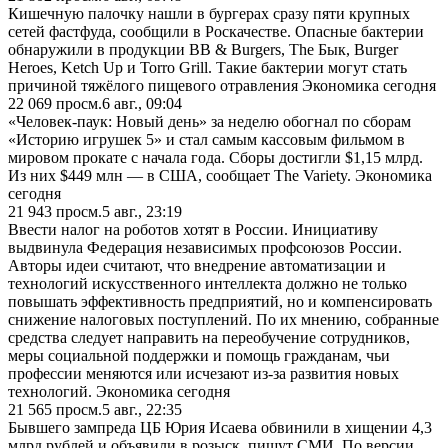
Кишечную палочку нашли в бургерах сразу пяти крупных
сетей фастфуда, сообщили в Роскачестве. Опасные бактерии
обнаружили в продукции BB & Burgers, The Бык, Burger
Heroes, Ketch Up и Torro Grill. Такие бактерии могут стать
причиной тяжёлого пищевого отравления Экономика сегодня
22 069
просм.
6 авг., 09:04
«Человек-паук: Новый день» за неделю обогнал по сборам
«Историю игрушек 5» и стал самым кассовым фильмом в
мировом прокате с начала года. Сборы достигли $1,15 млрд.
Из них $449 млн — в США, сообщает The Variety. Экономика
сегодня
21 943
просм.
5 авг., 23:19
Ввести налог на роботов хотят в России. Инициативу
выдвинула Федерация независимых профсоюзов России.
Авторы идеи считают, что внедрение автоматизации и
технологий искусственного интеллекта должно не только
повышать эффективность предприятий, но и компенсировать
снижение налоговых поступлений. По их мнению, собранные
средства следует направить на переобучение сотрудников,
меры социальной поддержки и помощь гражданам, чьи
профессии меняются или исчезают из-за развития новых
технологий. Экономика сегодня
21 565
просм.
5 авг., 22:35
Бывшего зампреда ЦБ Юрия Исаева обвинили в хищении 4,3
млрд рублей и объявили в розыск, пишут СМИ. По версии