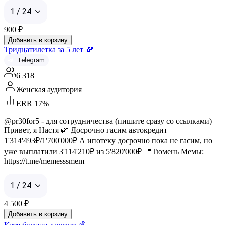
1 / 24
900
₽
Добавить в корзину
Тридцатилетка за 5 лет 💸
Telegram
6 318
Женская аудитория
ERR 17%
@pr30for5 - для сотрудничества (пишите сразу со ссылками)
Привет, я Настя 🌿 Досрочно гасим автокредит
1'314'493₽/1'700'000₽ А ипотеку досрочно пока не гасим, но
уже выплатили 3'114'210₽ из 5'820'000₽ 📍Тюмень Мемы:
https://t.me/memesssmem
1 / 24
4 500
₽
Добавить в корзину