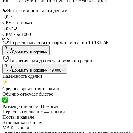
топ 1 час
·
сутки в ленте
· цена напрямую от автора
💎
Эффективность за эти деньги
3,0
₽
CPV · за показ
3 037
₽
CPM · за 1000
Пересчитывается от формата и охвата
16 135
/
24ч
Добавить в корзину
Гарантия выхода поста и возврат средств
Добавить в корзину
·
49 000
₽
Надёжность сделки
Среднее время ответа админа
Обычно отвечает быстро
Размещений через Помогач
Первое размещение — за вами
Посты в канале
Экономика сегодня
MAX
· канал