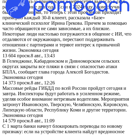
психологам из-за пристрастия к нейросетям выросло в семь
раз за последние два года. Если в 2024 году такие случаи
были единичными, то теперь с этой проблемой приходит
примерно каждый 30-й клиент, рассказала «Базе»
клинический психолог Ирина Грекова. Причем за помощью
часто обращаются не сами зависимые, а их близкие.
Некоторые люди настолько погружаются в общение с ИИ, что
отдаляются от окружающих, перестают поддерживать
отношения с партнерами и теряют интерес к привычной
жизни. Экономика сегодня
13 604
просм.
8 авг., 13:43
В Геленджике, Кабардинском и Дивноморском сельских
округах закрыты все пляжи в связи с опасностью атаки
БПЛА, сообщает глава города Алексей Богодистов.
Экономика сегодня
14 373
просм.
8 авг., 12:26
Массовые рейды ГИБДД по всей России пройдут сегодня и
завтра. Инспекторы будут работать в усиленном режиме,
уделяя особое внимание нетрезвым водителям. Мероприятия
затронут Ивановскую, Тверскую, Челябинскую, Кировскую,
Липецкую области, Республику Коми и другие территории.
Экономика сегодня
14 579
просм.
8 авг., 11:09
С 1 марта банки начнут блокировать переводы по новому
признаку: если на устройстве клиента найдут вредоносное