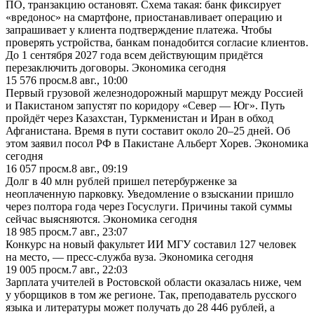
ПО, транзакцию остановят. Схема такая: банк фиксирует
«вредонос» на смартфоне, приостанавливает операцию и
запрашивает у клиента подтверждение платежа. Чтобы
проверять устройства, банкам понадобится согласие клиентов.
До 1 сентября 2027 года всем действующим придётся
перезаключить договоры. Экономика сегодня
15 576
просм.
8 авг., 10:00
Первый грузовой железнодорожный маршрут между Россией
и Пакистаном запустят по коридору «Север — Юг». Путь
пройдёт через Казахстан, Туркменистан и Иран в обход
Афганистана. Время в пути составит около 20–25 дней. Об
этом заявил посол РФ в Пакистане Альберт Хорев. Экономика
сегодня
16 057
просм.
8 авг., 09:19
Долг в 40 млн рублей пришел петербурженке за
неоплаченную парковку. Уведомление о взыскании пришло
через полтора года через Госуслуги. Причины такой суммы
сейчас выясняются. Экономика сегодня
18 985
просм.
7 авг., 23:07
Конкурс на новый факультет ИИ МГУ составил 127 человек
на место, — пресс-служба вуза. Экономика сегодня
19 005
просм.
7 авг., 22:03
Зарплата учителей в Ростовской области оказалась ниже, чем
у уборщиков в том же регионе. Так, преподаватель русского
языка и литературы может получать до 28 446 рублей, а