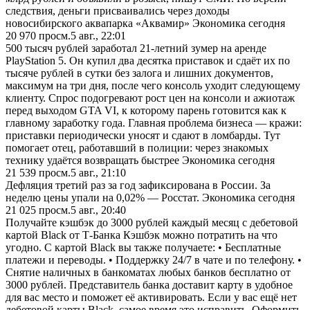
следствия, деньги присваивались через доходы
новосибирского аквапарка «Аквамир» Экономика сегодня
20 970
просм.
5 авг., 22:01
500 тысяч рублей заработал 21-летний зумер на аренде
PlayStation 5. Он купил два десятка приставок и сдаёт их по
тысяче рублей в сутки без залога и лишних документов,
максимум на три дня, после чего консоль уходит следующему
клиенту. Спрос подогревают рост цен на консоли и ажиотаж
перед выходом GTA VI, к которому парень готовится как к
главному заработку года. Главная проблема бизнеса — кражи:
приставки периодически уносят и сдают в ломбарды. Тут
помогает отец, работавший в полиции: через знакомых
технику удаётся возвращать быстрее Экономика сегодня
21 539
просм.
5 авг., 21:10
Дефляция третий раз за год зафиксирована в России. За
неделю цены упали на 0,02% — Росстат. Экономика сегодня
21 025
просм.
5 авг., 20:40
Получайте кэшбэк до 3000 рублей каждый месяц с дебетовой
картой Black от Т-Банка Кэшбэк можно потратить на что
угодно. С картой Black вы также получаете: • Бесплатные
платежи и переводы. • Поддержку 24/7 в чате и по телефону. •
Снятие наличных в банкоматах любых банков бесплатно от
3000 рублей. Представитель банка доставит карту в удобное
для вас место и поможет её активировать. Если у вас ещё нет
дебетовой карты Black, самое время это исправить. Оформить