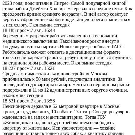
2023 года, подсчитали в Литрес. Самой популярной книгой
стала работа Джеймса Холлиса «Перевал в середине пути. Как
преодолеть кризис среднего возраста». В ней автор советует
вернуть заброшенные хобби вроде танцев и бега и записаться
к психологу. Экономика сегодня
18 185
просм.
7 авг., 16:43
Беременным разрешат работать удаленно на основании
медицинского заключения. Такой законопроект внесут в
Госдуму депутаты партии «Новые люди», сообщает ТАСС.
Работодатель сможет отказать в дистанционном формате
только если характер работы требует присутствия сотрудницы
на стационарном рабочем месте. Экономика сегодня
18 227
просм.
7 авг., 15:21
Средняя стоимость жилья в новостройках Москвы
приблизилась к 50 млн рублей, подсчитали аналитики. За
последний год квартиры и апартаменты на первичном рынке
подорожали в 11 из 12 административных округов столицы.
Экономика сегодня
18 531
просм.
7 авг., 13:56
Пенсионерка держала в 52-метровой квартире в Москве
крокодила, удава, лису, 10 собак и 13 птиц. Соседи регулярно
жаловались на запах и антисанитарию. Тогда ГБУ
«Жилищник» подало в суд с требованием освободить
квартиру от животных. Иск удовлетворили — хозяйке
разрешили оставить только двух собак, а квартиру обязали