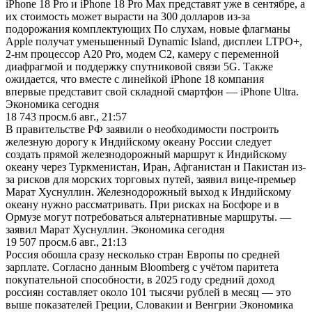
iPhone 18 Pro и iPhone 18 Pro Max представят уже в сентябре, а
их стоимость может вырасти на 300 долларов из-за
подорожания комплектующих По слухам, новые флагманы
Apple получат уменьшенный Dynamic Island, дисплеи LTPO+,
2-нм процессор A20 Pro, модем C2, камеру с переменной
диафрагмой и поддержку спутниковой связи 5G. Также
ожидается, что вместе с линейкой iPhone 18 компания
впервые представит свой складной смартфон — iPhone Ultra.
Экономика сегодня
18 743
просм.
6 авг., 21:57
В правительстве РФ заявили о необходимости построить
железную дорогу к Индийскому океану России следует
создать прямой железнодорожный маршрут к Индийскому
океану через Туркменистан, Иран, Афганистан и Пакистан из-
за рисков для морских торговых путей, заявил вице-премьер
Марат Хуснуллин. Железнодорожный выход к Индийскому
океану нужно рассматривать. При рисках на Босфоре и в
Ормузе могут потребоваться альтернативные маршруты. —
заявил Марат Хуснуллин. Экономика сегодня
19 507
просм.
6 авг., 21:13
Россия обошла сразу несколько стран Европы по средней
зарплате. Согласно данным Bloomberg с учётом паритета
покупательной способности, в 2025 году средний доход
россиян составляет около 101 тысячи рублей в месяц — это
выше показателей Греции, Словакии и Венгрии Экономика