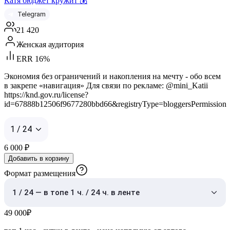
Катя бюджет кружит 💰
Telegram
21 420
Женская аудитория
ERR 16%
Экономия без ограничений и накопления на мечту - обо всем
в закрепе «навигация» Для связи по рекламе: @mini_Katii
https://knd.gov.ru/license?
id=67888b12506f9677280bbd66&registryType=bloggersPermission
1 / 24
6 000
₽
Добавить в корзину
Формат размещения
1 / 24 — в топе 1 ч. / 24 ч. в ленте
49 000
₽