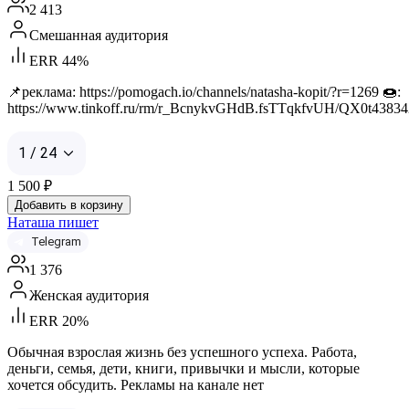
2 413
Смешанная аудитория
ERR 44%
📌реклама: https://pomogach.io/channels/natasha-kopit/?r=1269 🍩:
https://www.tinkoff.ru/rm/r_BcnykvGHdB.fsTTqkfvUH/QX0t43834
1 / 24
1 500
₽
Добавить в корзину
Наташа пишет
Telegram
1 376
Женская аудитория
ERR 20%
Обычная взрослая жизнь без успешного успеха. Работа,
деньги, семья, дети, книги, привычки и мысли, которые
хочется обсудить. Рекламы на канале нет