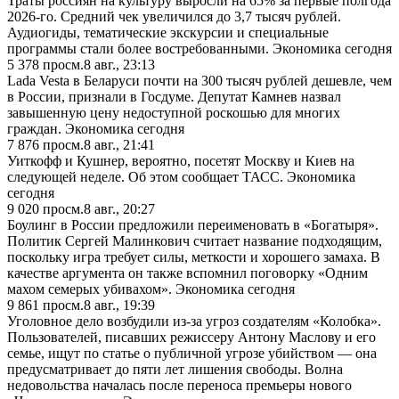
Траты россиян на культуру выросли на 65% за первые полгода
2026-го. Средний чек увеличился до 3,7 тысяч рублей.
Аудиогиды, тематические экскурсии и специальные
программы стали более востребованными. Экономика сегодня
5 378
просм.
8 авг., 23:13
Lada Vesta в Беларуси почти на 300 тысяч рублей дешевле, чем
в России, признали в Госдуме. Депутат Камнев назвал
завышенную цену недоступной роскошью для многих
граждан. Экономика сегодня
7 876
просм.
8 авг., 21:41
Уиткофф и Кушнер, вероятно, посетят Москву и Киев на
следующей неделе. Об этом сообщает ТАСС. Экономика
сегодня
9 020
просм.
8 авг., 20:27
Боулинг в России предложили переименовать в «Богатыря».
Политик Сергей Малинкович считает название подходящим,
поскольку игра требует силы, меткости и хорошего замаха. В
качестве аргумента он также вспомнил поговорку «Одним
махом семерых убивахом». Экономика сегодня
9 861
просм.
8 авг., 19:39
Уголовное дело возбудили из-за угроз создателям «Колобка».
Пользователей, писавших режиссеру Антону Маслову и его
семье, ищут по статье о публичной угрозе убийством — она
предусматривает до пяти лет лишения свободы. Волна
недовольства началась после переноса премьеры нового