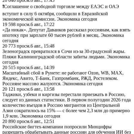
20 046
просм.
6 авг., 17:45
❗️Соглашение о свободной торговле между ЕАЭС и ОАЭ
вступит в силу 6 октября, сообщили в Евразийской
экономической комиссии. Экономика сегодня
19 598
просм.
6 авг., 17:22
«Да никак». Депутат Даванков рассказал россиянам, как взять
ипотеку при зарплате 60 тысяч рублей в месяц. Экономика
сегодня
20 773
просм.
6 авг., 15:48
Зеленоградск превратился в Сочи из-за 30-градусной жары.
Пляжи Калининградской области забиты людьми. Экономика
сегодня
20 515
просм.
6 авг., 14:39
Масштабный сбой в Рунете: не работают Ozon, WB, MAX,
Яндекс, Авито, Т-Банк, Газпромбанк, РЖД, Ростелеком.
Россияне массово жалуются. Экономика сегодня
20 121
просм.
6 авг., 13:58
Таджики, узбеки и киргизы перестали приезжать в Россию,
следует из данных статистики. В первом полугодии 2026 года
количество въездов в Россию мигрантов из Центральной
Азии сократилось на 15% — с более чем 2,3 млн до примерно
1,9 млн. Экономика сегодня
20 890
просм.
6 авг., 12:51
Российские бигтех-компании попросили Минцифры
разрешить обрабатывать данные россиян для обучения ИИ без