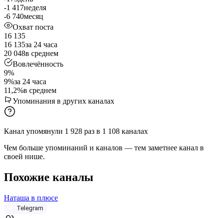
-1 417
неделя
-6 740
месяц
Охват поста
16 135
16 135
за 24 часа
20 048
в среднем
Вовлечённость
9%
9%
за 24 часа
11,2%
в среднем
Упоминания в других каналах
Канал упомянули
1 928
раз
в
1 108
каналах
Чем больше упоминаний и каналов — тем заметнее канал в
своей нише.
Похожие каналы
Наташа в плюсе
Telegram