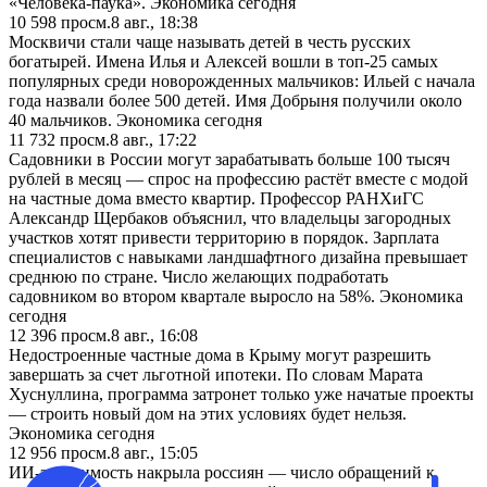
«Человека-паука». Экономика сегодня
10 598
просм.
8 авг., 18:38
Москвичи стали чаще называть детей в честь русских
богатырей. Имена Илья и Алексей вошли в топ-25 самых
популярных среди новорожденных мальчиков: Ильей с начала
года назвали более 500 детей. Имя Добрыня получили около
40 мальчиков. Экономика сегодня
11 732
просм.
8 авг., 17:22
Садовники в России могут зарабатывать больше 100 тысяч
рублей в месяц — спрос на профессию растёт вместе с модой
на частные дома вместо квартир. Профессор РАНХиГС
Александр Щербаков объяснил, что владельцы загородных
участков хотят привести территорию в порядок. Зарплата
специалистов с навыками ландшафтного дизайна превышает
среднюю по стране. Число желающих подработать
садовником во втором квартале выросло на 58%. Экономика
сегодня
12 396
просм.
8 авг., 16:08
Недостроенные частные дома в Крыму могут разрешить
завершать за счет льготной ипотеки. По словам Марата
Хуснуллина, программа затронет только уже начатые проекты
— строить новый дом на этих условиях будет нельзя.
Экономика сегодня
12 956
просм.
8 авг., 15:05
ИИ-зависимость накрыла россиян — число обращений к