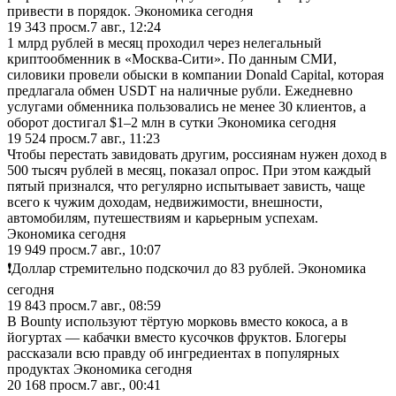
привести в порядок. Экономика сегодня
19 343
просм.
7 авг., 12:24
1 млрд рублей в месяц проходил через нелегальный
криптообменник в «Москва-Сити». По данным СМИ,
силовики провели обыски в компании Donald Capital, которая
предлагала обмен USDT на наличные рубли. Ежедневно
услугами обменника пользовались не менее 30 клиентов, а
оборот достигал $1–2 млн в сутки Экономика сегодня
19 524
просм.
7 авг., 11:23
Чтобы перестать завидовать другим, россиянам нужен доход в
500 тысяч рублей в месяц, показал опрос. При этом каждый
пятый признался, что регулярно испытывает зависть, чаще
всего к чужим доходам, недвижимости, внешности,
автомобилям, путешествиям и карьерным успехам.
Экономика сегодня
19 949
просм.
7 авг., 10:07
❗️Доллар стремительно подскочил до 83 рублей. Экономика
сегодня
19 843
просм.
7 авг., 08:59
В Bounty используют тёртую морковь вместо кокоса, а в
йогуртах — кабачки вместо кусочков фруктов. Блогеры
рассказали всю правду об ингредиентах в популярных
продуктах Экономика сегодня
20 168
просм.
7 авг., 00:41