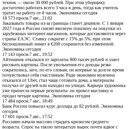
техник — около 30 000 рублей. При этом уборщику
достаточно работать всего 3 часа в день, тогда как учитель
тратит на работу от 8 часов. Экономика сегодня
18 573
просм.
7 авг., 21:02
Заказывать товары из-за границы станет дешевле. С 1 января
2027 года в России снизят ввозную пошлину на покупки из
зарубежных интернет-магазинов, которые доставляются через
страны ЕАЭС. Ставку сократят с 15% до 5%, при этом
беспошлинный лимит в €200 сохранится без изменений.
Экономика сегодня
17 143
просм.
7 авг., 19:52
Айтишник отказался от зарплаты 800 тысяч рублей и ушел
рисовать картины. После увольнения его доходы резко
сократились, зато, по его словам, он впервые за долгое время
почувствовал себя счастливым. Ради экономии мужчина
отказался от Uber, стал чаще готовить дома, а материалы
получал от друзей или находил на улицах. Карьера художника
уже принесла первые результаты: он провел выставку и
продал четыре картины. Экономика сегодня
17 484
просм.
7 авг., 18:49
Банк России повысил курс доллара до 82 рублей. Экономика
сегодня
17 601
просм.
7 авг., 17:52
Россияне начали массово страдать кризисом среднего
возраста. Спрос на такую литературу вырос почти вдвое с