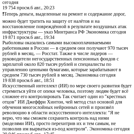
сегодня
19 754
просм.
6 авг., 20:23
❗️Теперь деньги, выделенные на ремонт и содержание дорог,
можно будет тратить на защиту от налётов и на
восстановление повреждённой в результате воздушных атак
инфраструктуры — указ Минтранса РФ Экономика сегодня
19 871
просм.
6 авг., 19:34
Рыболовы оказались самыми высокооплачиваемыми
работниками в России — в среднем они получают 970 тысяч
рублей в месяц, — Росстат. Также в числе лидеров —
руководители негосударственных пенсионных фондов с
зарплатой около 820 тысяч рублей и специалисты по
управлению ценными бумагами, которые зарабатывают в
среднем 730 тысяч рублей в месяц. Экономика сегодня
19 838
просм.
6 авг., 18:51
Искусственный интеллект (ИИ) по мере своего развития будет
стремиться уйти от опеки человека, поэтому людям будет всë
сложнее его контролировать Так считает один из "крестных
отцов" ИИ Джеффри Хинтон, чей метод стал основой для
обучения многослойных нейронных сетей и произвёл
революцию в области искусственного интеллекта: "Я не
верю, что мы сможем сохранить контроль над ними
(моделями ИИ), просто перехитрив их и тем самым, не
позволив им вырваться из-под контроля". Экономика сегодня