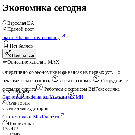
Экономика сегодня
Взрослая ЦА
Прямой пост
max.ru/channel_rus_economy
Нет баллов
Поделиться
Описание канала в MAX
Оперативно об экономике и финансах из первых уст. По
рекламе:
ссылка скрыта
/
ссылка скрыта
Сотрудничаем
с
ссылка скрыта
Работаем с сервисом BidFox:
ссылка
Категории
Экономика и финансы
Новости и СМИ
скрыта
РКН:
ссылка скрыта
Аудитория
Смешанная аудитория
Статистика от MaxFrame.ru
Подписчики
178 472
-173
день