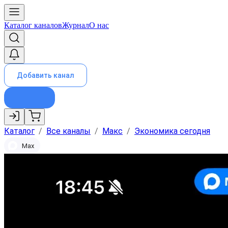
Каталог каналов
Журнал
О нас
Добавить канал
Каталог
/
Все каналы
/
Макс
/
Экономика сегодня
Max