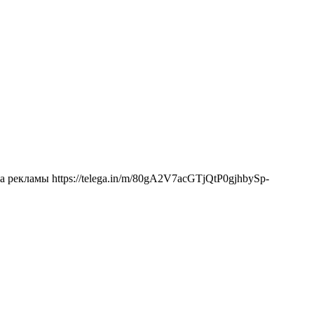
а рекламы https://telega.in/m/80gA2V7acGTjQtP0gjhbySp-