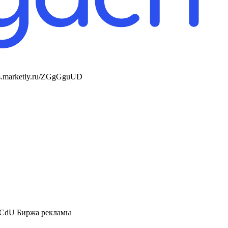
s.marketly.ru/ZGgGguUD
cWjCdU Биржа рекламы