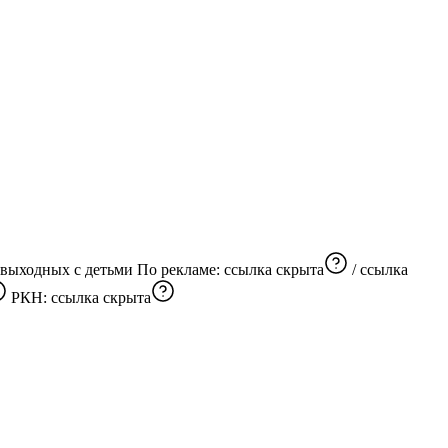
Этот канал настоящая карта приключений для детей -Интересные и увлекательные места -Обзор лучших развлечений -Идеи для выходных с детьми По рекламе:
ссылка скрыта
/
ссылка
РКН:
ссылка скрыта