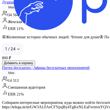
Душевные Истории
Max
34 564
Женская аудитория
ERR 11%
🦋Жизненные истории обычных людей. Чтение для души🦋 По все
1 / 24
800
₽
Добавить в корзину
Питер бесплатно | Афиша бесплатных мероприятий
Max
14 313
Смешанная аудитория
ERR 21%
Собираем интересные мероприятия, куда можно пойти бесплатно 
https://telega.in/m/GW3ALFAeCFYpsjBy4TgKeNLEaFwmvuYQV