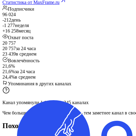
Статистика от MaxFrame.ru
Подписчики
96 024
-212
день
-1 277
неделя
+16 258
месяц
Охват поста
20 757
20 757
за 24 часа
23 439
в среднем
Вовлечённость
21,6%
21,6%
за 24 часа
24,4%
в среднем
Упоминания в других каналах
Канал упомянули
1 176
раз
в
245
каналах
Чем больше упоминаний и каналов — тем заметнее канал в сво
Похожие каналы