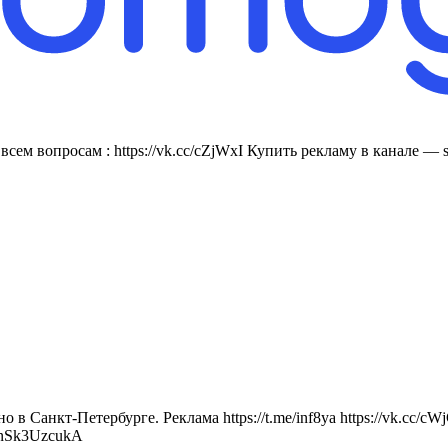
м вопросам : https://vk.cc/cZjWxI Купить рекламу в канале — 
в Санкт-Петербурге. Реклама https://t.me/inf8ya https://vk.cc/
nSk3UzcukA