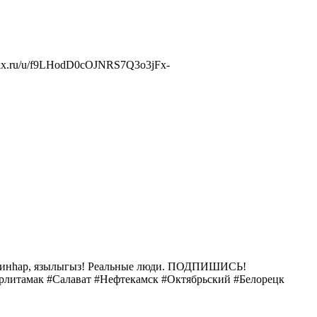
://max.ru/u/f9LHodD0cOJNRS7Q3o3jFx-
. Зинһар, язылыгыз! Реальные люди. ПОДПИШИСЬ!
итамак #Салават #Нефтекамск #Октябрьский #Белорецк