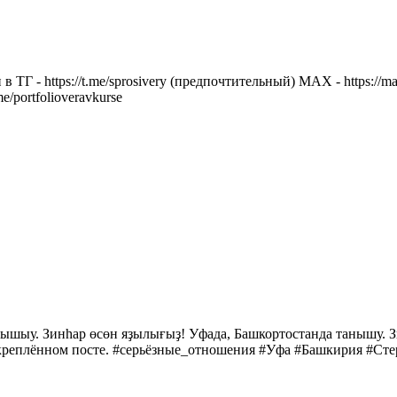
и в ТГ - https://t.me/sprosivery (предпочтительный) МАХ - https
portfolioveravkurse
анышыу. Зинһар өсөн яҙылығыҙ! Уфада, Башкортостанда танышу
ённом посте. #cерьёзные_отношения #Уфа #Башкирия #Стерл