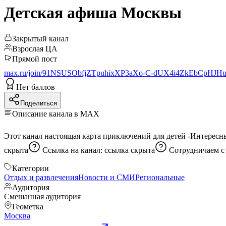
Детская афиша Москвы
Закрытый канал
Взрослая ЦА
Прямой пост
max.ru/join/91NSUSObfjZTpuhixXP3aXo-C-dUX4i4ZkEbCpHJH
Нет баллов
Поделиться
Описание канала в MAX
скрыта
Ссылка на канал:
ссылка скрыта
Сотрудничаем 
Категории
Отдых и развлечения
Новости и СМИ
Региональные
Аудитория
Смешанная аудитория
Геометка
Москва