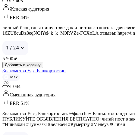
17 403
Женская аудитория
ERR 44%
личный блог, где я пишу о звездах и не только контакт для связ
16ZU8cuDz8eqNQlYel4k_k_M0RVZe-FCXoLA отзывы: https://t.me/
1 / 24
5 500
₽
Добавить в корзину
Знакомства Уфа Башкортостан
Max
1 044
Смешанная аудитория
ERR 51%
Знакомства Уфа, Башкортостан. Өфөлә һәм Башҡортостанда т
ПУБЛИКУЙТЕ ОБЪЯВЛЕНИЯ БЕСПЛАТНО: читай пост в закрепл
#Ишимбай #Туймазы #Белебей #Кумертау #Мелеуз #Сибай