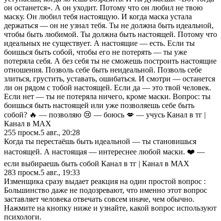
он останется». А он уходит. Потому что он любил не твою
маску. Он любил тебя настоящую. И когда маска устала
держаться — он не узнал тебя. Ты не должна быть идеальной,
чтобы быть любимой. Ты должна быть настоящей. Потому что
идеальных не существует. А настоящие — есть. Если ты
боишься быть собой, чтобы его не потерять — ты уже
потеряла себя. А без себя ты не сможешь построить настоящие
отношения. Позволь себе быть неидеальной. Позволь себе
злиться, грустить, уставать, ошибаться. И смотри — останется
ли он рядом с тобой настоящей. Если да — это твой человек.
Если нет — ты не потеряла ничего, кроме маски. Вопрос: ты
боишься быть настоящей или уже позволяешь себе быть
собой? 🔥 — позволяю 😢 — боюсь 💋 — учусь Канал в тг |
Канал в МАХ
255
просм.
5 авг., 20:28
Когда ты перестаёшь быть идеальной — ты становишься
настоящей. А настоящая — интереснее любой маски. ❤️ —
если выбираешь быть собой Канал в тг | Канал в МАХ
283
просм.
5 авг., 19:33
Изменщика сразу выдает реакция на один простой вопрос :
Большинство даже не подозревают, что именно этот вопрос
заставляет человека отвечать совсем иначе, чем обычно.
Нажмите на кнопку ниже и узнайте, какой вопрос используют
психологи.