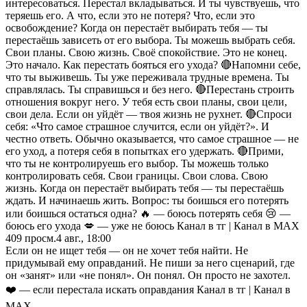
интересоваться. Перестал вкладываться. И ты чувствуешь, что
теряешь его. А что, если это не потеря? Что, если это
освобождение? Когда он перестаёт выбирать тебя — ты
перестаёшь зависеть от его выбора. Ты можешь выбрать себя.
Свои планы. Свою жизнь. Своё спокойствие. Это не конец.
Это начало. Как перестать бояться его ухода? 🔴Напомни себе,
что ты выживешь. Ты уже переживала трудные времена. Ты
справлялась. Ты справишься и без него. 🔴Перестань строить
отношения вокруг него. У тебя есть свои планы, свои цели,
свои дела. Если он уйдёт — твоя жизнь не рухнет. 🔴Спроси
себя: «Что самое страшное случится, если он уйдёт?». И
честно ответь. Обычно оказывается, что самое страшное — не
его уход, а потеря себя в попытках его удержать. 🔴Прими,
что ты не контролируешь его выбор. Ты можешь только
контролировать себя. Свои границы. Свои слова. Свою
жизнь. Когда он перестаёт выбирать тебя — ты перестаёшь
ждать. И начинаешь жить. Вопрос: ты боишься его потерять
или боишься остаться одна? 🔥 — боюсь потерять себя 😢 —
боюсь его ухода 💋 — уже не боюсь Канал в тг | Канал в МАХ
409
просм.
4 авг., 18:00
Если он не ищет тебя — он не хочет тебя найти. Не
придумывай ему оправданий. Не пиши за него сценарий, где
он «занят» или «не понял». Он понял. Он просто не захотел.
❤️ — если перестала искать оправдания Канал в тг | Канал в
МАХ