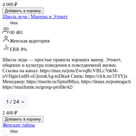
4 000
₽
Добавить в корзину
Школа леди | Манеры и Этикет
Max
30 481
Женская аудитория
ERR 8%
Школа леди — простые правила хороших манер. Этикет,
общение и культура поведения в повседневной жизни.
Ссылка на канал: https://max.ru/join/ZwvqRcVBLc7rikM-
uVHgin1odH-oUjozukAg-toDku4 Связь: https://clck.ru/3TSYjx
Менеджер: https://maxln.ru/SpiralMiya, https://iimax.ru/pomogach
https://maxframe.ru/group-profile/42/
1 / 24
2 400
₽
Добавить в корзину
Женские тайны
Max