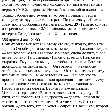
скрипт, который ломает его холодность и заставляет писать
первым 👉 [Скопировать] Никакой ванильной психологии.
Только рабочие инструменты, которые превратят тебя в
женщину, которую боятся потерять. Подай заявку сейчас и
сразу после одобрения забирай в подарок: 🎁 «Гайд по флирту
и переписке: готовые СМС-шаблоны, зажигающие дикий
интерес» Вход бесплатный 👉 Флиртология
356
просм.
4 авг., 21:00
Почему он не меняется? Потому что ему выгодно, чтобы ты
терпела Он обещает измениться. Ты веришь. Проходит неделя
— всё возвращается. Он снова забывает, снова молчит, снова
делает больно. Ты думаешь: «Ну, он старается». Нет, он не
старается. Ему просто выгодно, чтобы ты терпела. Вот что
происходит на самом деле: — Он говорит «я изменюсь»,
чтобы ты успокоилась и не ушла. — Он не меняется, потому
что ему не нужно. Ты же остаёшься. — Он знает, что ты
простишь. Снова и снова. Твои прощения — не помощь ему.
Это разрешение ему продолжать. Как это остановить?
Перестать верить словам. Верить только действиям.
Установить границу: «Если это повторится — я уйду». И
уйти, если повторится. Не угрожать — делать. Если он не
меняется — это не «не может». Это «не хочет». И ты не
обязана ждать того, кто не хочет. Вопрос: ты даёшь ему второй