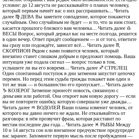
условие: до 12 августа не рассказывайте о планах человеку,
который первым начнёт вас о них расспрашивать… Читать
далее ♍ ДЕВА Вы заметите совпадение, которое покажется
случайным. Оно случайным не будет — и то, что за ним стоит,
касается прошлого близкого вам человека… Читать далее ♎
ВЕСЫ Вопрос, который держал вас на месте полгода, решится
в один вечер. Ответ придёт сообщением — и от того, ответите
вы сразу или подождёте, зависит всё… Читать далее ♏
СКОРПИОН Рядом с вами появится человек, который
внезапно станет слишком добрым и предложит помощь. Ваша
интуиция уже подала сигнал — вопрос только в том,
услышите ли вы его вовремя… Читать далее ♐ СТРЕЛЕЦ
Один спонтанный поступок в дни затмения запустит цепочку
перемен. Но перед этим судьба трижды покажет вам один и
тот же знак — и большинство его пропускает… Читать далее
♑ КОЗЕРОГ Затмение принесёт новость, связанную с
деньгами или работой. Она откроет вам новую дорогу — если
вы не повторите ошибку, которую совершали уже дважды…
Читать далее ♒ ВОДОЛЕЙ Ваши планы изменит человек, от
которого вы давно ничего не ждали. Не отказывайтесь от
разговора: в нём прозвучит фраза, которая расставит по
местам последние два года… Читать далее ♓ РЫБЫ Между
10 и 14 августа сон или внезапное предчувствие предупредит
вас заранее. Запомните первую мысль после пробуждения —