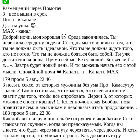
Размещений через Помогач
3 · все вышли в срок
Посты в канале
Д… на ушко 😈
MAX
· канал
Доброй ночи, моя хорошая 😽 Среда закончилась. Ты
пережила середину недели. Сегодня мы говорили о том, что
ты не должна быть идеальной. Что ты не должна ждать того,
кто не готов. Что ты не должна бояться быть собой. Ты уже
достаточно хороша. Прямо сейчас. Без условий. Без «если бы
я…». Завтра будет новый день. И ты можешь начать его с этой
мысли. Спокойной ночи ❤️ Канал в тг | Канал в МАХ
179
просм.
5 авг., 22:46
3 позы в сексе, от которых мужчины без ума Про "Камасутру"
знаешь? Там поз столько, что кажется, что всей жизни не
хватит для того, чтобы все опробовать. Держи 3, от которых
мужчине сносит крышу! 1. Коленно-локтевая Вообще, поза
нравится всем: и мальчикам и девочкам читать продолжение...
183
просм.
5 авг., 22:38
Как добавить игру в постель без игрушек и акробатики Секс
становится скучным, когда он предсказуемый. Когда вы
знаете, что будет через минуту, через пять, через десять. И хотя
это комфортно, это убивает страсть. Как добавить игру —