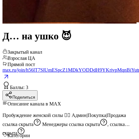
Д… на ушко 😈
Закрытый канал
Взрослая ЦА
Прямой пост
max.ru/join/h56lT7SlUmESpcZ1MDkYODDdH9YKrivpMqnBiYut
Баллы: 3
Поделиться
Описание канала в MAX
Пробуждение женской силы ❤️‍🔥 Админ|Покупка|Продажа
ссылка скрыта
Менеджеры
ссылка скрыта
,
ссылка
скрыта
Категории