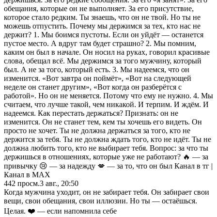
обещания, которые он не выполняет. За его присутствие,
которое стало редким. Ты знаешь, что он не твой. Но ты не
можешь отпустить. Почему мы держимся за тех, кто нас не
держит? 1. Мы боимся пустоты. Если он уйдёт — останется
пустое место. А вдруг там будет страшно? 2. Мы помним,
каким он был в начале. Он носил на руках, говорил красивые
слова, обещал всё. Мы держимся за того мужчину, который
был. А не за того, который есть. 3. Мы надеемся, что он
изменится. «Вот завтра он поймёт», «Вот на следующей
неделе он станет другим», «Вот когда он разберётся с
работой». Но он не меняется. Потому что ему не нужно. 4. Мы
считаем, что лучше такой, чем никакой. И терпим. И ждём. И
надеемся. Как перестать держаться? Признать: он не
изменится. Он не станет тем, кем ты хочешь его видеть. Он
просто не хочет. Ты не должна держаться за того, кто не
держится за тебя. Ты не должна ждать того, кто не идёт. Ты не
должна любить того, кто не выбирает тебя. Вопрос: за что ты
держишься в отношениях, которые уже не работают? 🔥 — за
привычку 😢 — за надежду 💋 — за то, что он был Канал в тг |
Канал в МАХ
442
просм.
3 авг., 20:50
Когда мужчина уходит, он не забирает тебя. Он забирает свои
вещи, свои обещания, свои иллюзии. Но ты — остаёшься.
Целая. ❤️ — если напомнила себе