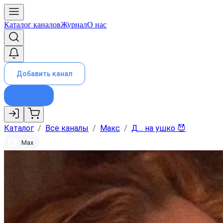
Каталог каналов
Журнал
О нас
Добавить канал
Каталог
/
Все каналы
/
Макс
/
Д… на ушко 😈
Max