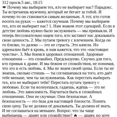
312
просм.
5 авг., 18:15
💋 Почему мы выбираем тех, кто не выбирает нас? Парадокс.
Ты встречаешь мужчину, который не бегает за тобой. И
почему-то он становится самым желанным. А тот, кто готов
носить на руках — кажется скучным. Почему мы выбираем
тех, кто не выбирает нас? 1. Нам знаком этот сценарий. Если в
детстве любовь нужно было заслуживать — мы привыкли. И
теперь бессознательно ищем того, кто заставит нас доказывать
свою ценность. 2. Мы путаем тревогу с влечением. Когда он
то близко, то далеко — это не страсть. Это качели. Но
адреналин бьёт в кровь, и нам кажется, что это «настоящие
чувства». 3. Мы боимся здоровых отношений. Здоровые
отношения — это спокойно. Предсказуемо. Скучно для того,
кто привык к драме. И мы бежим от спокойствия, не понимая,
что это и есть любовь. 4. Мы не знаем своей цены. Если ты не
знаешь, сколько стоишь — ты соглашаешься на того, кто даёт
тебе меньше, чем ты заслуживаешь. Как перестать выбирать
тех, кто не выбирает тебя? Перестать путать тревогу с
любовью. Если ты волнуешься, гадаешь, ждёшь — это не
любовь. Это зависимость. Научиться быть в спокойных
отношениях. Они не скучные. Они безопасные. А
безопасность — это база для настоящей близости. Понять
свою цену. Ты не должна её доказывать. Ты должна её знать.
И не соглашаться на меньшее. Вопрос: что ты чаще
выбираешь — драму или спокойствие? 🔥 — драму, но хочу