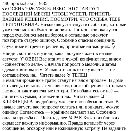
446
просм.
3 авг., 19:35
👀 ОСЕНЬ 2026 УЖЕ БЛИЗКО, ЭТОТ АВГУСТ
ПОСЛЕДНИЙ МЕСЯЦ ЧТОБЫ УСПЕТЬ ПРИНЯТЬ
ВАЖНЫЕ РЕШЕНИЯ. ПОСМОТРИ, ЧТО СУДЬБА ТЕБЕ
ПРИГОТОВИЛА. Начало августа запустит события, которые
уже невозможно будет остановить. Пять знаков окажутся
перед судьбоносным выбором, а остальные рискуют
повторить старую ошибку. Особенно опасны обещания,
случайные встречи и решения, принятые на эмоциях. 👇
Найди свой знак и узнай, какая ловушка ждёт в начале
августа: ♈️ ОВЕН Вас втянут в чужой конфликт под видом
«совместного дела». Сначала попросят о мелочи, а затем
сделают виноватым. Услышите «никто не узнает» — не
соглашайтесь на... Читать далее ♉️ ТЕЛЕЦ
Незапланированные траты станут началом проблем. В доме
есть вещь, связанная с человеком, после общения с которым у
вас возникают денежные потери. Не избавитесь от неё —
лишитесь суммы, отложенной на... Читать далее ♊️
БЛИЗНЕЦЫ Вашу доброту уже считают обязанностью. В
начале августа вас попросят солгать или прикрыть чужую
ошибку. Согласитесь — крайним сделают вас. Особенно
опасна просьба о... Читать далее ♋️ РАК Кто-то из близких
скрывает важную информацию. Правда всплывёт через
сообщение, оговорку или неожиданную встречу. Не зададите