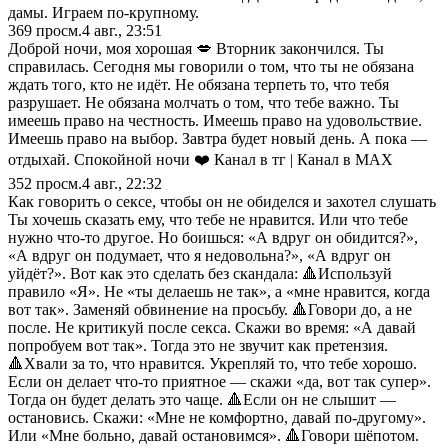
дамы. Играем по-крупному.
369
просм.
4 авг., 23:51
Доброй ночи, моя хорошая 💋 Вторник закончился. Ты
справилась. Сегодня мы говорили о том, что ты не обязана
ждать того, кто не идёт. Не обязана терпеть то, что тебя
разрушает. Не обязана молчать о том, что тебе важно. Ты
имеешь право на честность. Имеешь право на удовольствие.
Имеешь право на выбор. Завтра будет новый день. А пока —
отдыхай. Спокойной ночи ❤️ Канал в тг | Канал в МАХ
352
просм.
4 авг., 22:32
Как говорить о сексе, чтобы он не обиделся и захотел слушать
Ты хочешь сказать ему, что тебе не нравится. Или что тебе
нужно что-то другое. Но боишься: «А вдруг он обидится?»,
«А вдруг он подумает, что я недовольна?», «А вдруг он
уйдёт?». Вот как это сделать без скандала: 🔺Используй
правило «Я». Не «ты делаешь не так», а «мне нравится, когда
вот так». Заменяй обвинение на просьбу. 🔺Говори до, а не
после. Не критикуй после секса. Скажи во время: «А давай
попробуем вот так». Тогда это не звучит как претензия.
🔺Хвали за то, что нравится. Укрепляй то, что тебе хорошо.
Если он делает что-то приятное — скажи «да, вот так супер».
Тогда он будет делать это чаще. 🔺Если он не слышит —
остановись. Скажи: «Мне не комфортно, давай по-другому».
Или «Мне больно, давай остановимся». 🔺Говори шёпотом.