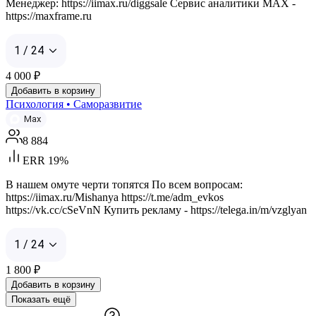
Менеджер: https://iimax.ru/diggsale Сервис аналитики MAX -
https://maxframe.ru
1 / 24
4 000
₽
Добавить в корзину
Психология • Саморазвитие
Max
8 884
ERR 19%
В нашем омуте черти топятся По всем вопросам:
https://iimax.ru/Mishanya https://t.me/adm_evkos
https://vk.cc/cSeVnN Купить рекламу - https://telega.in/m/vzglyan
1 / 24
1 800
₽
Добавить в корзину
Показать ещё