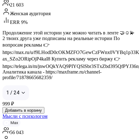
21 603
Женская аудитория
ERR 9%
Продолжение этой истории уже можно читать в ленте 🤝☺️💫
2 твоих друга уже подписаны на реальные истории По
вопросам рекламы 👉
https://max.ru/u/f9LHodD0cOKMZFO7GewCzFWnx0VYBq1p33K
ax_SZo2ORipOjP4kaI8 Купить рекламу через биржу 👉
https://telega.in/m/jnwOQkYAQ9PIYQSlSbr3STxZbd395QfPYJ36n
Аналитика канала - https://maxframe.ru/channel-
profile/71878665682359/
1 / 24
999
₽
Добавить в корзину
Мысли с психологом
Max
56 043