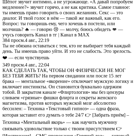
Шёпот звучит интимно, а не угрожающе. «А давай попробуем
медленнее?» звучит горячо, а не как критика. Самое главное:
ты имеешь право говорить о своих желаниях. Секс — это
диалог. И твой голос в нём — такой же важный, как его.
Вопрос: ты говоришь ему, чего хочешь в постели, или
молчишь? 🔥 — говорю 😢 — молчу, боюсь обидеть 💋 —
учусь говорить Канал в тг | Канал в МАХ
384
просм.
4 авг., 22:19
Ты не обязана оставаться с тем, кто не выбирает тебя каждый
день. Ты имеешь право уйти. И это не слабость. Это зрелость.
❤️ — если чувствуешь
349
просм.
4 авг., 22:04
КАК СДЕЛАТЬ ТАК, ЧТОБЫ ОН ФИЗИЧЕСКИ НЕ МОГ
БЕЗ ТЕБЯ ЖИТЬ? На первом свидании или после 15 лет
брака — ментальное «якорение» отключает мужскую логику и
включает инстинкты. Он становится буквально одержим
тобой. В закрытом канале «Флиртология» мы без цензуры
сливаем «грязные» фишки флирта и секреты женского
магнетизма, против которых мужской мозг абсолютно
бессилен: – Техника «Текстовый гипноз» — одна фраза,
которая заставит его думать о тебе 24/7 👉 [Забрать приём] –
Техника «Ментальный якорь» — как научить мужчину
связывать удовольствие только с твоим присутствием 👉
[Инструкция] – СМС-провокация «Горячий лед» — готовый