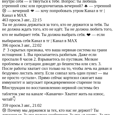
внутри себя — и тянуться к тебе. Вопрос: ты любишь
утренний секс или предпочитаешь вечерний? 🔥 — утренний
😢 — вечерний 💋 — хочу попробовать утром Канал в тг |
Канал в МАХ
463
просм.
3 авг., 22:15
Ты не должна держаться за того, кто не держится за тебя. Ты
не должна ждать того, кто не идёт. Ты не должна любить того,
кто не выбирает тебя. Ты должна выбрать себя. ❤️ — если
выбираешь себя Канал в тг | Канал в МАХ
396
просм.
3 авг., 22:02
🚩 3 скрытых признака, что ваша нервная система на грани
истощения: 1. Вы просыпаетесь разбитым. Даже если
проспали 8 часов 2. Взрываетесь по пустякам. Мелкие
проблемы и ситуации доводят до бешенства или слез. 3.
После работы хватает сил только на то, чтобы лечь на диван и
бездумно листать ленту. Если совпал хоть один пункт — вы
не просто «устали». Прямо сейчас кортизол сжигает ваш
иммунитет и запускает преждевременное старение тела
❗️Инструкция по восстановлению нервной системы без
таблеток уже на канале «Кананчи» Хватит жить на износ,
читай👇
359
просм.
3 авг., 21:02
😢 Почему мы держимся за тех, кто нас не держит? Ты
держишься. За его редкие сообщения. За его «я занят». За его