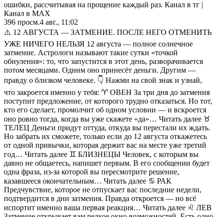
ошибки, рассчитывая на прощение каждый раз. Канал в тг |
Канал в МАХ
396
просм.
4 авг., 11:02
⚠️ 12 АВГУСТА — ЗАТМЕНИЕ. ПОСЛЕ НЕГО ОТМЕНИТЬ
УЖЕ НИЧЕГО НЕЛЬЗЯ 12 августа — полное солнечное
затмение. Астрологи называют такие сутки «точкой
обнуления»: то, что запустится в этот день, разворачивается
потом месяцами. Одним оно принесёт деньги. Другим —
правду о близком человеке. 👇 Нажми на свой знак и узнай,
что закроется именно у тебя: ♈ ОВЕН За три дня до затмения
поступит предложение, от которого трудно отказаться. Но тот,
кто его сделает, промолчит об одном условии — и вскроется
оно ровно тогда, когда вы уже скажете «да»… Читать далее ♉
ТЕЛЕЦ Деньги придут оттуда, откуда вы перестали их ждать.
Но забрать их сможете, только если до 12 августа откажетесь
от одной привычки, которая держит вас на месте уже третий
год… Читать далее ♊ БЛИЗНЕЦЫ Человек, с которым вы
давно не общаетесь, напишет первым. В его сообщении будет
одна фраза, из-за которой вы пересмотрите решение,
казавшееся окончательным… Читать далее ♋ РАК
Предчувствие, которое не отпускает вас последние недели,
подтвердится в дни затмения. Правда откроется — но всё
испортит именно ваша первая реакция… Читать далее ♌ ЛЕВ
Затмение открывает вам редкое окно возможностей. Есть одно