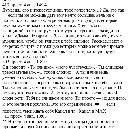
419
просм.
4 авг., 14:14
Думаешь, его интересует лишь твоё голое тело…? Да, это так
— если ты не можешь дать ему нечто большее. Речь не о
постели, а о диалогах, игре на эмоциях и флирте, которые
нужны мужчинам острее, чем интим. Хочешь быть
женщиной, а не инструментом удостоверения — заходи на
канал «Дамы, без драмы» Здесь пишут о том, как общаться с
мужчиной, чтобы он тянулся к тебе сильнее. Рассказывают о
секретах флирта, с помощью которых можно компенсировать
недостатки внешности. Хочешь стать той, которую будут
хотеть во всех планах?
393
просм.
4 авг., 13:10
Он говорит: «Ты слишком много чувствуешь», «Ты слишком
требовательная», «С тобой сложно». А ты начинаешь
уменьшать себя. Свои чувства, свои желания, свои
потребности. Ты перестаёшь говорить о том, что тебе важно.
Ты становишься меньше, чтобы он остался. Но он уходит. Не
потому что ты сложная. А потому что он не готов к твоей
сложности. Тебя не слишком много. Ты просто — не для него.
И это не твоя проблема. Это его ограничение. ❤️ — если
перестала уменьшать себя Канал в тг | Канал в МАХ
415
просм.
4 авг., 13:05
💋 Ни одни отношения не выживут, когда один постоянно
прощает, а другой снова и снова повторяет одни и те же