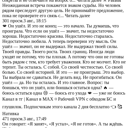
секреты и не отвечайте на вопрос о... Читать далее ♓️ РЫБЫ
Неожиданная встреча покажется знаком судьбы. Но человек
рядом преследует другую цель. Не принимайте предложение,
пока не проверите его связь с... Читать далее
301
просм.
3 авг., 18:15
💋 Он ушёл. И это не конец — это начало. Ты думаешь, что
проиграла. Что если он ушёл — значит, ты недостаточно
хороша. Недостаточно красива. Недостаточно старалась.
Недостаточно любила. А теперь переверни эту мысль. Он
ушёл — значит, он не выдержал. Не выдержал твоей силы.
Твоей правды. Твоего роста. Твоих границ. Иногда люди
уходят не потому, что ты плохая. А потому что они не готовы
быть рядом с тем, кто требует уважения. Кто не молчит. Кто не
терпит. Ты осталась. С собой. Со своей честностью. Со своей
болью. Со своей историей. И это — не проигрыш. Это выбор.
Ты выбрала не сдаваться. Не делать вид. Не прогибаться. Он
ушёл — да. Но ты осталась. И это главное. Вопрос: ты
боишься, что он ушёл, или боишься остаться одна? 🔥 —
боюсь остаться одна 😢 — боюсь его ухода 💋 — уже не боюсь
Канал в тг | Канал в МАХ ⁣⁣◽️ Рабочий VPN с обходом БС и
глушилок. Подписчикам этого канала 2 дня бесплатно 👈 🥰
Нативка
471
просм.
3 авг., 17:49
Он говорит: «Я занят», «Я устал», «Я не готов». А ты ждёшь.