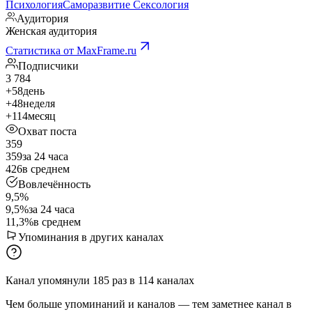
Психология
Саморазвитие
Сексология
Аудитория
Женская аудитория
Статистика от MaxFrame.ru
Подписчики
3 784
+58
день
+48
неделя
+114
месяц
Охват поста
359
359
за 24 часа
426
в среднем
Вовлечённость
9,5%
9,5%
за 24 часа
11,3%
в среднем
Упоминания в других каналах
Канал упомянули
185
раз
в
114
каналах
Чем больше упоминаний и каналов — тем заметнее канал в