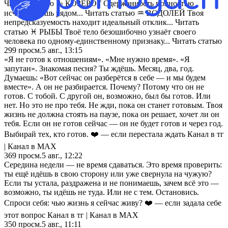
Читать статью ♑ КОЗЕРОГ Сдержанность полностью
исчезает лишь рядом... Читать статью ♒ ВОДОЛЕЙ Твоя
непредсказуемость находит идеальный отклик... Читать
статью ♓ РЫБЫ Твоё тело безошибочно узнаёт своего
человека по одному-единственному признаку... Читать статью
299
просм.
5 авг., 13:15
«Я не готов к отношениям». «Мне нужно время». «Я
запутан». Знакомая песня? Ты ждёшь. Месяц, два, год.
Думаешь: «Вот сейчас он разберётся в себе — и мы будем
вместе». А он не разбирается. Почему? Потому что он не
готов. С тобой. С другой он, возможно, был бы готов. Или
нет. Но это не про тебя. Не жди, пока он станет готовым. Твоя
жизнь не должна стоять на паузе, пока он решает, хочет ли он
тебя. Если он не готов сейчас — он не будет готов и через год.
Выбирай тех, кто готов. ❤️ — если перестала ждать Канал в тг
| Канал в МАХ
369
просм.
5 авг., 12:22
Середина недели — не время сдаваться. Это время проверить:
ты ещё идёшь в свою сторону или уже свернула на чужую?
Если ты устала, раздражена и не понимаешь, зачем всё это —
возможно, ты идёшь не туда. Или не с тем. Остановись.
Спроси себя: чью жизнь я сейчас живу? ❤️ — если задала себе
этот вопрос Канал в тг | Канал в МАХ
350
просм.
5 авг., 11:11