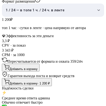
Формат размещения
1 / 24 — в топе 1 ч. / 24 ч. в ленте
1 200
₽
топ 1 час
·
сутки в ленте
· цена напрямую от автора
💎
Эффективность за эти деньги
3,3
₽
CPV · за показ
3 343
₽
CPM · за 1000
Пересчитывается от формата и охвата
359
/
24ч
Добавить в корзину
Гарантия выхода поста и возврат средств
Добавить в корзину
·
1 200
₽
Надёжность сделки
Среднее время ответа админа
Обычно отвечает быстро