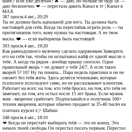
шанс? Или уже десятый? 🔥 — даю, но больше не буду 😢 —
даю бесконечно 💋 — перестала давать Канал в тг | Канал в
МАХ
387
просм.
4 авг., 20:29
Ты не должна быть идеальной для него. Ты должна быть
настоящей для себя. Когда ты перестаёшь играть роль — ты
притягиваешь того, кому нужна ты настоящая. А не твоя
маска. ❤️ — если выбираешь быть настоящей
393
просм.
4 авг., 19:20
Как равнодушного мужчину сделать одержимым Заякорить
его на себя так, чтобы он испытывал кайф от одной мысли о
тебе. А когда ты рядом - вообще крышу сносило. Один
правильный якорь = он думает о тебе 24/7. А если таких
якорей 5? 10? Ну ты поняла... Пара недель практики и он не
сможет без тебя жить. Здесь делятся техниками, которые
психологи используют сами, но не рассказывают клиентам.
Работает на всех: на том, кто тебя бросил, на том, кто тебя не
замечает, на том, кто остыл после 15 лет брака. Если мужик
жив - якорение сработает. Подписывайся и получишь 100+
техник якорения, которые обычно продают за 35-40 тысяч на
платных курсах 👉 Шабаш
348
просм.
4 авг., 18:10
💋 Когда он перестаёт выбирать тебя — это не конец. Это
начало твоей свободы Он перестал писать первым. Перестал