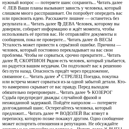
нужный вопрос — потеряете шанс сохранить... Читать далее
♌️ ЛЕВ Ваши планы вызывают зависть у человека, который
слишком много расспрашивает. Он попробует опередить вас
или присвоить идею. Расскажете лишнее — останетесь без
результата и... Читать далее ♍️ ДЕВА Человек, которому вы
доверяли, собирает информацию и ждёт момента, чтобы
использовать её против вас. Не отправляйте документы и
сообщения, пока не проверите... Читать далее ♎️ ВЕСЫ
Усталость может привести к серьёзной ошибке. Причина —
человек, который постоянно перекладывает на вас свои
проблемы. Чтобы не сорваться, срочно прекратите... Читать
далее ♏️ СКОРПИОН Рядом есть человек, который улыбается,
но радуется вашим неудачам. Он подтолкнёт вас к решению
без пути назад. Опасность придёт через предложение,
связанное с... Читать далее ♐️ СТРЕЛЕЦ Поездка, покупка
или встреча может сорваться из-за одной забытой детали. Кто-
то намеренно скрывает от вас правду. Перед выходом
обязательно перепроверьте... Читать далее ♑️ КОЗЕРОГ
Судьба предупредит дважды: случайной фразой и
неожиданной задержкой. Пойдёте напролом — потеряете
долгожданный шанс. Остерегайтесь человека, который
предложит... Читать далее ♒️ ВОДОЛЕЙ Вас втянут в
переписку, которую позже покажут другим. Одно сообщение
может испортить отношения и репутацию. Не обсуждайте