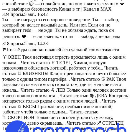
спокойствие 😢 — спокойствие, но оно кажется скучным 💋
— я выбираю безопасность Канал в тг | Канал в МАХ
324
просм.
5 авг., 16:42
Ты — не награда за его хорошее поведение. Ты — выбор,
который он делает каждый день. Или нет. Если он не
выбирает тебя — не жди. Ты не обязана ждать, пока он
решится. ❤️ — если знаешь, что ты — выбор, а не награда
318
просм.
5 авг., 14:23
❓Что звёзды говорят о вашей сексуальной совместимости
♈ ОВЕН Твоя настоящая страсть просыпается лишь с одним
знаком... Читать статью ♉ ТЕЛЕЦ Химия, которую
невозможно объяснить логикой, работает у тебя... Читать
статью ♊ БЛИЗНЕЦЫ Флирт превращается в нечто большее
только с одним типом партнёра... Читать статью ♋ РАК Твоя
идеальная совместимость скрыта там, где ты меньше всего
искала... Читать статью ♌ ЛЕВ Только один человек достоин
твоего полного внимания... Читать статью ♍ ДЕВА Контроль
испаряется только рядом с одним типом людей... Читать
статью ♎ ВЕСЫ Притяжение, необъяснимое логикой,
работает у тебя только с одним... Читать статью
♏ СКОРПИОН Только он способен утолить ту жажду,
которую ты давно скрываешь... Читать статью ♐ СТРЕЛЕЦ
Твоя свобода не исчезает, а обретает смысл только рядом...