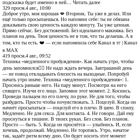
подсказка будет именно в ней… Читать далее
329
просм.
4 авг., 10:00
Доброе утро, моя хорошая 💋 Вторник. Ты уже в делах. Или
ещё только просыпаешься. Но напомни себе: ты не обязана
доказывать свою ценность каждую минуту. Ты уже ценная.
Прямо сейчас. Без достижений. Без идеального макияжа. Без
планов на день. Твоя ценность не в том, что ты делаешь. А в
том, кто ты есть. ❤️ — если напомнила себе Канал в тг | Канал
в МАХ
419
просм.
4 авг., 09:52
Техника «медленного пробуждения». Как начать утро, чтобы
день запомнился👇🏻 Не надо ждать вечера. Завтрашний день
— не повод откладывать близость на выходные. Попробуй
начать утро иначе. Техника «медленного пробуждения»: 1.
Проснись раньше него. На пару минут. Посмотри на него
спящего. Изучи его лицо. Запомни этот момент. 2. Коснись.
Проведи пальцем по его плечу, по руке. Не для того, чтобы
разбудить. Просто чтобы почувствовать. 3. Поцелуй. Когда он
начнёт просыпаться — поцелуй его в плечо. В шею. В спину.
Медленно. Не для секса. Для контакта. 4. Не говори. Дай ему
проснуться в тишине. В твоих руках. Без слов. Без планов.
Просто — быть. 5. Когда он проснётся — улыбнись. И, если
хочешь, продолжай. Медленно. Не торопясь. Утро, начатое
так, задаёт ритм всему дню. Он будет носить этот момент