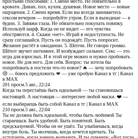
простыми способами: 1. Смени место. Не обязательно в
кровати. Диван, пол, кухня, душевая. Новое место — новые
ощущения. 2. Смени время. Если вы всегда занимаетесь
сексом вечером — попробуйте утром. Если в выходные — в
будни. 3. Завяжи глаза. Не обязательно покупать повязку.
Используй шарф. Когда он не видит — его чувства
обостряются. 4. Скажи «нет». Играй в недоступность. Не
сразу соглашайся. Пусть он подождёт. Пусть попросит.
Желание растёт в ожидании. 5. Шепчи. Не говори громко.
Шёпот звучит интимнее. И возбуждает сильнее. Секс — это
игра для взрослых. И в этой игре можно и нужно пробовать
новое. Не для него. Для себя. Вопрос: ты хотела бы
попробовать в постели что-то новое? 🔥 — хочу попробовать
😢 — боюсь предложить 💋 — уже пробую Канал в тг | Канал
в МАХ
201
просм.
5 авг., 22:24
Когда ты перестаёшь быть идеальной — ты становишься
настоящей. А настоящая — интереснее любой маски. ❤️ —
если выбираешь быть собой Канал в тг | Канал в МАХ
210
просм.
5 авг., 22:04
Ты не должна быть идеальной, чтобы быть любимой Ты
стараешься. Быть удобной. Быть понятной. Быть
предсказуемой. Чтобы он не ушёл. Ты улыбаешься, когда
внутри боль. Ты молчишь, когда хочется кричать. Ты
уступаешь, когда хочешь возразить. И ты думаешь: «Вот тогда