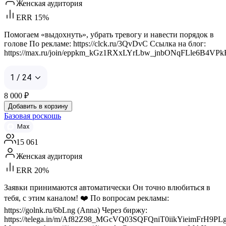
Женская аудитория
ERR 15%
Помогаем «выдохнуть», убрать тревогу и навести порядок в
голове По рекламе: https://clck.ru/3QvDvC Ссылка на блог:
https://max.ru/join/eppkm_kGz1RXxLYrLbw_jnbONqFLle6B4VP
1 / 24
8 000
₽
Добавить в корзину
Базовая роскошь
Max
15 061
Женская аудитория
ERR 20%
Заявки принимаются автоматически Он точно влюбиться в
тебя, с этим каналом! ❤️ По вопросам рекламы:
https://golnk.ru/6bLng (Anna) Через биржу:
https://telega.in/m/Af82Z98_MGcVQ03SQFQniT0iikYieimFrH9