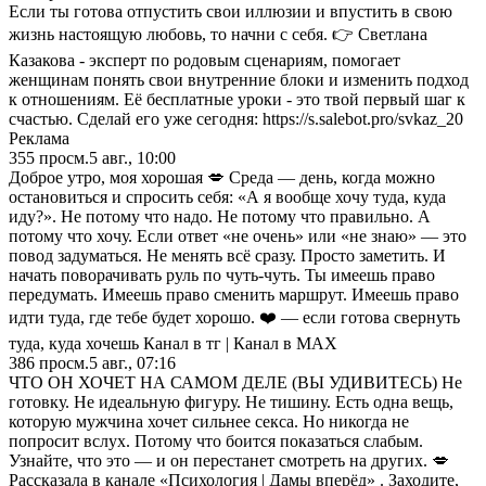
Если ты готова отпустить свои иллюзии и впустить в свою
жизнь настоящую любовь, то начни с себя. 👉 Светлана
Казакова - эксперт по родовым сценариям, помогает
женщинам понять свои внутренние блоки и изменить подход
к отношениям. Её бесплатные уроки - это твой первый шаг к
счастью. Сделай его уже сегодня: https://s.salebot.pro/svkaz_20
Реклама
355
просм.
5 авг., 10:00
Доброе утро, моя хорошая 💋 Среда — день, когда можно
остановиться и спросить себя: «А я вообще хочу туда, куда
иду?». Не потому что надо. Не потому что правильно. А
потому что хочу. Если ответ «не очень» или «не знаю» — это
повод задуматься. Не менять всё сразу. Просто заметить. И
начать поворачивать руль по чуть-чуть. Ты имеешь право
передумать. Имеешь право сменить маршрут. Имеешь право
идти туда, где тебе будет хорошо. ❤️ — если готова свернуть
туда, куда хочешь Канал в тг | Канал в МАХ
386
просм.
5 авг., 07:16
ЧТО ОН ХОЧЕТ НА САМОМ ДЕЛЕ (ВЫ УДИВИТЕСЬ) Не
готовку. Не идеальную фигуру. Не тишину. Есть одна вещь,
которую мужчина хочет сильнее секса. Но никогда не
попросит вслух. Потому что боится показаться слабым.
Узнайте, что это — и он перестанет смотреть на других. 💋
Рассказала в канале «Психология | Дамы вперёд» . Заходите,