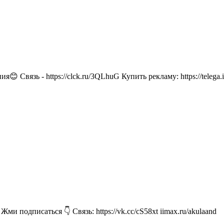
я😊 Связь - https://clck.ru/3QLhuG Купить рекламу: https://t
 подписаться 👇 Связь: https://vk.cc/cS58xt iimax.ru/akulaand