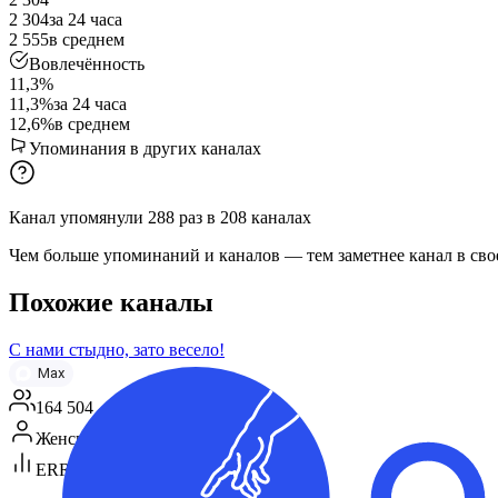
2 304
за 24 часа
2 555
в среднем
Вовлечённость
11,3%
11,3%
за 24 часа
12,6%
в среднем
Упоминания в других каналах
Канал упомянули
288
раз
в
208
каналах
Чем больше упоминаний и каналов — тем заметнее канал в сво
Похожие каналы
С нами стыдно, зато весело!
Max
164 504
Женская аудитория
ERR 19%