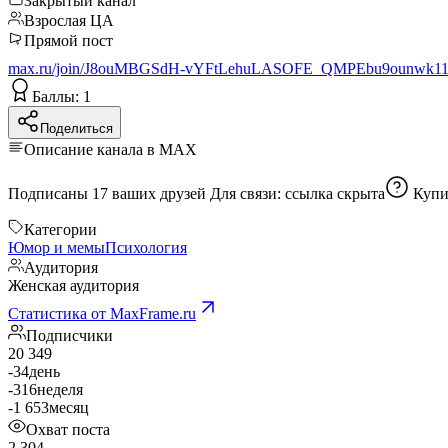
Закрытый канал
Взрослая ЦА
Прямой пост
max.ru/join/J8ouMBGSdH-vYFtLehuLASOFE_QMPEbu9ounwk1
Баллы: 1
Поделиться
Описание канала в MAX
Подписаны 17 ваших друзей Для связи:
ссылка скрыта
Купи
Категории
Юмор и мемы
Психология
Аудитория
Женская аудитория
Статистика от MaxFrame.ru
Подписчики
20 349
-34
день
-316
неделя
-1 653
месяц
Охват поста
2 304