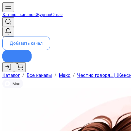
Каталог каналов
Журнал
О нас
Добавить канал
Каталог
/
Все каналы
/
Макс
/
Честно говоря… | Женс
Max