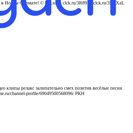
в Новом Формате! © Реклама clck.ru/3R89Fk clck.ru/3SGXaL
ео клипы релакс залипательно смех позитив весёлые песни
ame.ru/channel-profile/69049500568096/ РКН