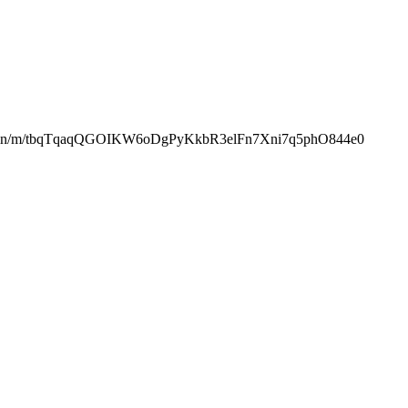
elega.in/m/tbqTqaqQGOIKW6oDgPyKkbR3elFn7Xni7q5phO844e0