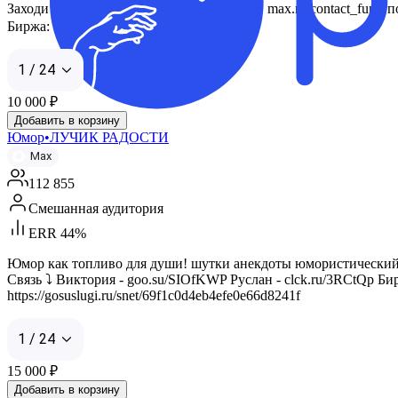
Заходи в Гости к Любимой БАБЕ-ЯГЕ! ツ max.ru/contact_fun - 
Биржа: https://telega.in/m/contact_fun
1 / 24
10 000
₽
Добавить в корзину
Юмор•ЛУЧИК РАДОСТИ
Max
112 855
Смешанная аудитория
ERR 44%
Юмор как топливо для души! шутки анекдоты юмористический 
Связь ⤵️ Виктория - goo.su/SIOfKWP Руслан - clck.ru/3RCtQp Биржа
https://gosuslugi.ru/snet/69f1c0d4eb4efe0e66d8241f
1 / 24
15 000
₽
Добавить в корзину