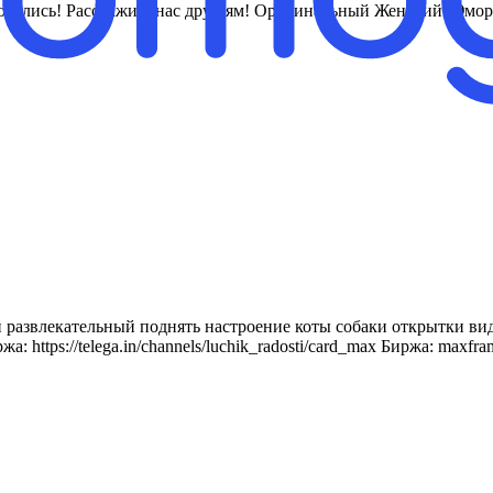
поделись! Расскажи о нас друзьям! Оригинальный Женский Юмор 
развлекательный поднять настроение коты собаки открытки вид
: https://telega.in/channels/luchik_radosti/card_max Биржа: maxfr