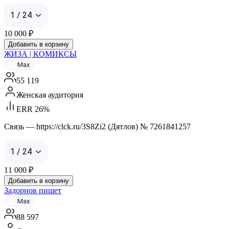
1 / 24
10 000
₽
Добавить в корзину
ЖИЗА | КОМИКСЫ
Max
55 119
Женская аудитория
ERR 26%
Связь — https://clck.ru/3S8Zi2 (Дятлов) № 7261841257
1 / 24
11 000
₽
Добавить в корзину
Задорнов пишет
Max
88 597