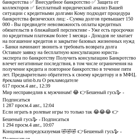
банкротства ✅ Внесудебное банкротство ✅ Защита от
коллекторов ✅ Бесплатный юридический анализ Вашей
ситуации с кредитными долгами Кому подходит процедура
банкротства физических лиц: - Сумма долгов превышает 150
000 - Вы предвидете невозможность оплаты кредитных
обязательств в ближайшей перспективе - Уже есть просрочки
по кредитным платежам более 1 месяца - Доходов не хватает
на погашение кредитов и закрытие базовых жизненных нужд
- Банки начинают звонить и требовать возврата долга
Оставьте заявку на бесплатную консультацию юриста-
эксперта по банкротству Получить консультацию Банкротство
влечет негативные последствия, в том числе ограничения на
получение кредита и повторное банкротство в течение пяти
лет. Предварительно обратитесь к своему кредитору и в МФЦ.
#реклама urist-b.ru О рекламодателе
617
просм.
4 авг., 12:39
Мир несправедлив к мужчинам! 😂 👉Бешеный гусь🪿 -
Подписаться
1 287
просм.
4 авг., 12:04
Если играть в ролевые игры то только так 😂😂😂 👉
Бешеный гусь🪿 - Подписаться
1 294
просм.
4 авг., 10:07
Концовка непредсказуемая 🤣🤣🤣 👉Бешеный гусь🪿 -
Подписаться