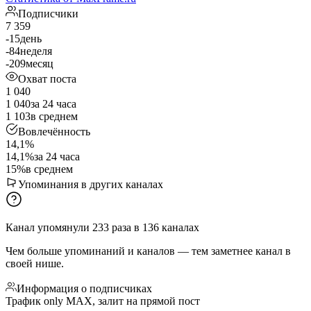
Подписчики
7 359
-15
день
-84
неделя
-209
месяц
Охват поста
1 040
1 040
за 24 часа
1 103
в среднем
Вовлечённость
14,1%
14,1%
за 24 часа
15%
в среднем
Упоминания в других каналах
Канал упомянули
233
раза
в
136
каналах
Чем больше упоминаний и каналов — тем заметнее канал в
своей нише.
Информация о подписчиках
Трафик only MAX, залит на прямой пост