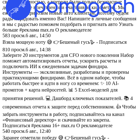
своей надёжностью, а впереди были только безопасные
дороги, яркие впечатления и счастливые километры. Мы
ежедневно привозим новые авто клиентам, поэтому будем
рады порадовать именно Вас! Напишите в личные сообщения
и мы с радостью поможем подобрать и пригнать авто Узнать
больше #реклама max.ru О рекламодателе
583
просм.
6 авг., 14:50
Взяла мощную ноту 😅 👉Бешеный гусь🪿 - Подписаться
810
просм.
6 авг., 14:38
Заберите 20 инструментов для CFO нового поколения Набор
поможет автоматизировать отчеты, ускорить расчеты и
подключить ИИ к ежедневным задачам финдира.
Инструменты — эксклюзивные, разработаны и проверены
практикующими финдирами. Всё в одном наборе, чтобы
работать быстрее и идти в ногу со временем: ✨ 10 AI-
промптов + карта нейросетей. 📊 5 Excel-моделей для
принятия решений. 💻 Дашборд ключевых показателей. 📚 4
современных отчета к защите перед собственником. 👍 Чтобы
забрать инструменты в работу, подписывайтесь на канал
«Финансовый директор» и скачивайте из закрепа.
Подписаться #реклама 16+ max.ru О рекламодателе
540
просм.
6 авг., 12:40
Заранее отметили победу 😅 👉Бешеный гусь🪿 -