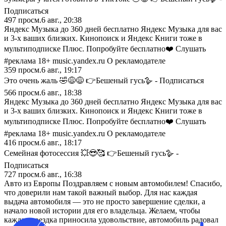
Подписаться
497
просм.
6 авг., 20:38
Яндекс Музыка до 360 дней бесплатно Яндекс Музыка для вас
и 3-х ваших близких. Кинопоиск и Яндекс Книги тоже в
мультиподписке Плюс. Попробуйте бесплатно❤️ Слушать
#реклама 18+ music.yandex.ru О рекламодателе
359
просм.
6 авг., 19:17
Это очень жаль 🤣😅😅 👉Бешеный гусь🪿 - Подписаться
566
просм.
6 авг., 18:38
Яндекс Музыка до 360 дней бесплатно Яндекс Музыка для вас
и 3-х ваших близких. Кинопоиск и Яндекс Книги тоже в
мультиподписке Плюс. Попробуйте бесплатно❤️ Слушать
#реклама 18+ music.yandex.ru О рекламодателе
416
просм.
6 авг., 18:17
Семейная фотосессия 💥😎🥰 👉Бешеный гусь🪿 -
Подписаться
727
просм.
6 авг., 16:38
Авто из Европы Поздравляем с новым автомобилем! Спасибо,
что доверили нам такой важный выбор. Для нас каждая
выдача автомобиля — это не просто завершение сделки, а
начало новой истории для его владельца. Желаем, чтобы
каждая поездка приносила удовольствие, автомобиль радовал