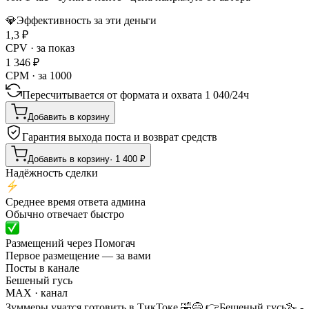
💎
Эффективность за эти деньги
1,3
₽
CPV · за показ
1 346
₽
CPM · за 1000
Пересчитывается от формата и охвата
1 040
/
24ч
Добавить в корзину
Гарантия выхода поста и возврат средств
Добавить в корзину
·
1 400
₽
Надёжность сделки
Среднее время ответа админа
Обычно отвечает быстро
Размещений через Помогач
Первое размещение — за вами
Посты в канале
Бешеный гусь
MAX
· канал
Зуммеры учатся готовить в ТикТоке 🤣😅 👉Бешеный гусь🪿 -