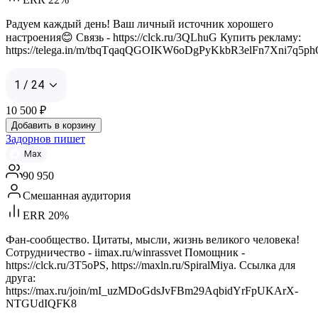
Радуем каждый день! Ваш личный источник хорошего
настроения😊 Связь - https://clck.ru/3QLhuG Купить рекламу:
https://telega.in/m/tbqTqaqQGOIKW6oDgPyKkbR3elFn7Xni7q5p
1 / 24
10 500
₽
Добавить в корзину
Задорнов пишет
Max
90 950
Смешанная аудитория
ERR 20%
Фан-сообщество. Цитаты, мысли, жизнь великого человека!
Сотрудничество - iimax.ru/winrassvet Помощник -
https://clck.ru/3T5oPS, https://maxln.ru/SpiralMiya. Ссылка для
друга:
https://max.ru/join/mI_uzMDoGdsJvFBm29AqbidYrFpUKArX-
NTGUdIQFK8