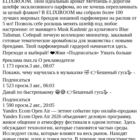
ELIXIROOM. Твой идеальный аромат Мечтаешь о дорогом
шлейфе эксклюзивного парфюма, но не хочешь переплачивать
за целый флакон? В ELIXIROOM мы собрали более 100
лучших мировых брендов нишевой парфюмерии на распив от
5 мл! Позволь себе роскошь менять шлейф под любое
настроение: от манящего Musk Kashmir до культового Blue
Talisman. Собирай личную коллекцию миниатюр, заказывай
готовые тематические аромабоксы для знакомства с новыми
брендами. Твой парфюмерный гардероб начинается здесь.
Переходи и выбирай! ❤️Жми «Подписаться» Узнать больше
#реклама max.ru О рекламодателе
1 173
просм.
3 авг., 08:07
Покажи, чему научилась в музыкалке 🤣 👉Бешеный гусь🪿 -
Подписаться
1 523
просм.
3 авг., 06:03
Давай по быстренькому 😁😅 👉Бешеный гусь🪿 -
Подписаться
1 590
просм.
2 авг., 20:05
Yandex Ecom Open Air — летнее событие про онлайн-продажи
Yandex Ecom Open Air 2026 объединяет деловую программу,
живое общение и атмосферу фестиваля в одном потоке. Здесь
обсуждают технологии, которые становятся частью среды.
Исследуют силы, которые влияют на весь рынок. Находят
новые связи, идеи и точки роста. В течение дня пространство