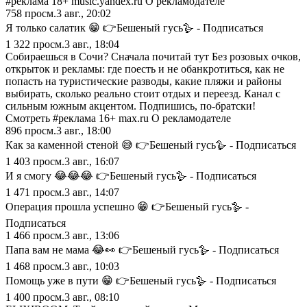
#реклама 18+ music.yandex.ru О рекламодателе
758
просм.
3 авг., 20:02
Я только салатик 😁 👉Бешеный гусь🪿 - Подписаться
1 322
просм.
3 авг., 18:04
Собираешься в Сочи? Сначала почитай тут Без розовых очков,
открыток и рекламы: где поесть и не обанкротиться, как не
попасть на туристические разводы, какие пляжи и районы
выбирать, сколько реально стоит отдых и переезд. Канал с
сильным южным акцентом. Подпишись, по-братски!
Смотреть #реклама 16+ max.ru О рекламодателе
896
просм.
3 авг., 18:00
Как за каменной стеной 😅 👉Бешеный гусь🪿 - Подписаться
1 403
просм.
3 авг., 16:07
И я смогу 😂😂😂 👉Бешеный гусь🪿 - Подписаться
1 471
просм.
3 авг., 14:07
Операция прошла успешно 😁 👉Бешеный гусь🪿 -
Подписаться
1 466
просм.
3 авг., 13:06
Папа вам не мама 😂👀 👉Бешеный гусь🪿 - Подписаться
1 468
просм.
3 авг., 10:03
Помощь уже в пути 😁 👉Бешеный гусь🪿 - Подписаться
1 400
просм.
3 авг., 08:10