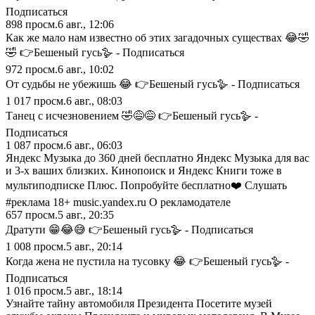
Подписаться
898
просм.
6 авг., 12:06
Как же мало нам известно об этих загадочных существах 😂🤣
🤣 👉Бешеный гусь🪿 - Подписаться
972
просм.
6 авг., 10:02
От судьбы не убежишь 😂 👉Бешеный гусь🪿 - Подписаться
1 017
просм.
6 авг., 08:03
Танец с исчезновением 🤣😅😅 👉Бешеный гусь🪿 -
Подписаться
1 087
просм.
6 авг., 06:03
Яндекс Музыка до 360 дней бесплатно Яндекс Музыка для вас
и 3-х ваших близких. Кинопоиск и Яндекс Книги тоже в
мультиподписке Плюс. Попробуйте бесплатно❤️ Слушать
#реклама 18+ music.yandex.ru О рекламодателе
657
просм.
5 авг., 20:35
Дратути 😁😂😅 👉Бешеный гусь🪿 - Подписаться
1 008
просм.
5 авг., 20:14
Когда жена не пустила на тусовку 😂 👉Бешеный гусь🪿 -
Подписаться
1 016
просм.
5 авг., 18:14
Узнайте тайну автомобиля Президента Посетите музей