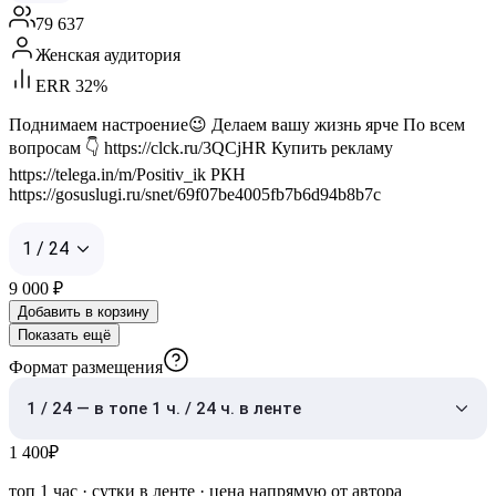
79 637
Женская аудитория
ERR 32%
Поднимаем настроение😉 Делаем вашу жизнь ярче По всем
вопросам 👇 https://clck.ru/3QCjHR Купить рекламу
https://telega.in/m/Positiv_ik РКН
https://gosuslugi.ru/snet/69f07be4005fb7b6d94b8b7c
1 / 24
9 000
₽
Добавить в корзину
Показать ещё
Формат размещения
1 / 24 — в топе 1 ч. / 24 ч. в ленте
1 400
₽
топ 1 час
·
сутки в ленте
· цена напрямую от автора