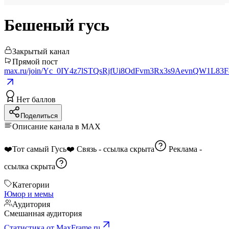
Бешеный гусь
Закрытый канал
Прямой пост
max.ru/join/Yc_0IY4z7lSTQsRjfUi8OdFvm3Rx3s9AevnQW1L83F
Нет баллов
Поделиться
Описание канала в MAX
❤️Тот самый Гусь❤️ Связь -
ссылка скрыта
Реклама -
ссылка скрыта
Категории
Юмор и мемы
Аудитория
Смешанная аудитория
Статистика от MaxFrame.ru