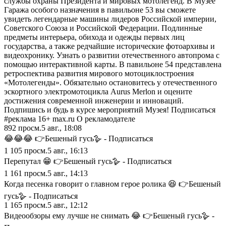
службы охраны Президента и мировых мотолегенд. В Музее
Гаража особого назначения в павильоне 53 вы сможете
увидеть легендарные машины лидеров Российской империи,
Советского Союза и Российской Федерации. Подлинные
предметы интерьера, обихода и одежды первых лиц
государства, а также редчайшие исторические фотоархивы и
видеохронику. Узнать о развитии отечественного автопрома с
помощью интерактивной карты. В павильоне 54 представлена
ретроспектива развития мирового мотоциклостроения
«Мотолегенды». Обязательно остановитесь у отечественного
эскортного электромотоцикла Aurus Merlon и оцените
достижения современной инженерии и инноваций.
Подпишись и будь в курсе мероприятий Музея! Подписаться
#реклама 16+ max.ru О рекламодателе
892
просм.
5 авг., 18:08
😂😂😂 👉Бешеный гусь🪿 - Подписаться
1 105
просм.
5 авг., 16:13
Перепутал 😁 👉Бешеный гусь🪿 - Подписаться
1 161
просм.
5 авг., 14:13
Когда песенка говорит о главном герое ролика 😆 👉Бешеный
гусь🪿 - Подписаться
1 165
просм.
5 авг., 12:12
Видеообзоры ему лучше не снимать 😂 👉Бешеный гусь🪿 -