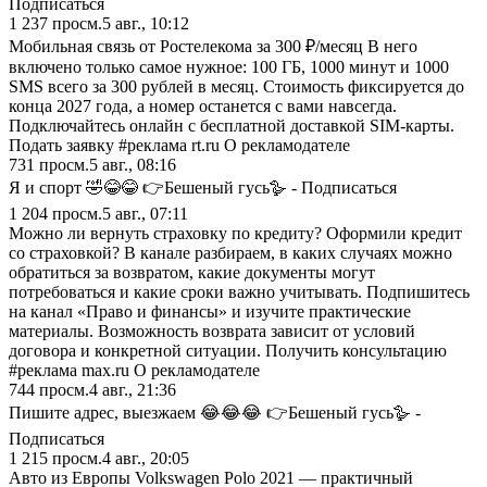
Подписаться
1 237
просм.
5 авг., 10:12
Мобильная связь от Ростелекома за 300 ₽/месяц В него
включено только самое нужное: 100 ГБ, 1000 минут и 1000
SMS всего за 300 рублей в месяц. Стоимость фиксируется до
конца 2027 года, а номер останется с вами навсегда.
Подключайтесь онлайн с бесплатной доставкой SIM-карты.
Подать заявку #реклама rt.ru О рекламодателе
731
просм.
5 авг., 08:16
Я и спорт 🤣😂😂 👉Бешеный гусь🪿 - Подписаться
1 204
просм.
5 авг., 07:11
Можно ли вернуть страховку по кредиту? Оформили кредит
со страховкой? В канале разбираем, в каких случаях можно
обратиться за возвратом, какие документы могут
потребоваться и какие сроки важно учитывать. Подпишитесь
на канал «Право и финансы» и изучите практические
материалы. Возможность возврата зависит от условий
договора и конкретной ситуации. Получить консультацию
#реклама max.ru О рекламодателе
744
просм.
4 авг., 21:36
Пишите адрес, выезжаем 😂😂😂 👉Бешеный гусь🪿 -
Подписаться
1 215
просм.
4 авг., 20:05
Авто из Европы Volkswagen Polo 2021 — практичный