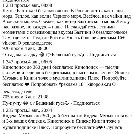
1 283
просм.
4 авг., 08:08
Лето с Балтика 0 безалкогольное В России лето - как наши
моря. Теплое, как волна Черного моря. Весёлое, как чайки над
Азовским морем. Свежее, как ветер Балтийского моря. Лето у
нас разное, но каждое – наше. Наслаждайтесь летними
моментами с освежающим вкусом Балтики 0 безалкогольное.
Там, где лето. Там, где Россия. Узнать больше #реклама 16+
vk.com О рекламодателе
920
просм.
4 авг., 08:06
Отгадала загадку 😂 👉Бешеный гусь🪿 - Подписаться
1 347
просм.
4 авг., 06:05
Кинопоиск до 360 дней бесплатно Кинопоиск — тысячи
фильмов и сериалов без рекламы, в высоком качестве. Яндекс
Музыка и Книги тоже в мультиподписке Плюс. Попробуйте
бесплатно ❤️ Попробовать #реклама 18+ kinopoisk.ru О
рекламодателе
705
просм.
3 авг., 21:38
Пу-пу-пу 😂 👉Бешеный гусь🪿 - Подписаться
1 235
просм.
3 авг., 20:04
Яндекс Музыка до 360 дней бесплатно Яндекс Музыка для вас
и 3-х ваших близких. Кинопоиск и Яндекс Книги тоже в
мультиподписке Плюс. Попробуйте бесплатно❤️ Слушать