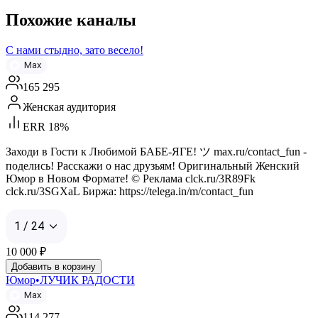
Похожие каналы
С нами стыдно, зато весело!
Max
165 295
Женская аудитория
ERR 18%
Заходи в Гости к Любимой БАБЕ-ЯГЕ! ツ max.ru/contact_fun -
поделись! Расскажи о нас друзьям! Оригинальный Женский
Юмор в Новом Формате! © Реклама clck.ru/3R89Fk
clck.ru/3SGXaL Биржа: https://telega.in/m/contact_fun
1 / 24
10 000
₽
Добавить в корзину
Юмор•ЛУЧИК РАДОСТИ
Max
114 277