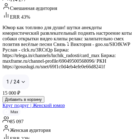
Смешанная аудитория
ERR 43%
Юмор как топливо для души! шутки анекдоты
юмористический развлекательный поднять настроение коты
собаки открытки видео клипы релакс залипательно смех
позитив весёлые песни Связь ⤵️ Виктория - goo.su/SIOfKWP
Руслан - clck.ru/3RCtQp Биржа:
https://telega.in/channels/luchik_radosti/card_max Биржа:
maxframe.ru/channel-profile/69049500568096/ РКН
https://gosuslugi.ru/snet/69f1c0d4eb4efe0e66d8241f
1 / 24
15 000
₽
Добавить в корзину
Круг подруг | Женский юмор
Max
85 097
Женская аудитория
ERR 22%