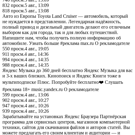
832
просм.
5 авг., 13:09
818
просм.
5 авг., 13:08
Авто из Европы Toyota Land Cruiser — автомобиль, который
не нуждается в представлении. Легендарная надёжность,
полный привод и дизельный двигатель делают его отличным
выбором как для города, так и для любых путешествий.
Напишите нам, чтобы получить полную информацию об
автомобиле. Узнать больше #реклама max.ru О рекламодателе
550
просм.
4 авг., 19:05
911
просм.
4 авг., 14:36
994
просм.
4 авг., 14:35
988
просм.
4 авг., 14:35
Яндекс Музыка до 360 дней бесплатно Яндекс Музыка для вас
и 3-х ваших близких. Кинопоиск и Яндекс Книги тоже в
мультиподписке Плюс. Попробуйте бесплатно❤️ Слушать
#реклама 18+ music.yandex.ru О рекламодателе
599
просм.
4 авг., 13:06
902
просм.
4 авг., 10:27
947
просм.
4 авг., 10:26
939
просм.
4 авг., 10:26
Зарабатывайте на установках Яндекс Браузера Партнёрская
программа для сервисных центров, магазинов компьютерной
техники, сайтов для скачивания файлов и авторов статей. Вы
можете предлагать его своим клиентам и аудитории — и