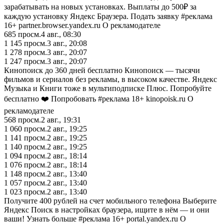
зарабатывать на новых установках. Выплаты до 500₽ за
каждую установку Яндекс Браузера. Подать заявку #реклама
16+ partner.browser.yandex.ru О рекламодателе
685
просм.
4 авг., 08:30
1 145
просм.
3 авг., 20:08
1 278
просм.
3 авг., 20:07
1 247
просм.
3 авг., 20:07
Кинопоиск до 360 дней бесплатно Кинопоиск — тысячи
фильмов и сериалов без рекламы, в высоком качестве. Яндекс
Музыка и Книги тоже в мультиподписке Плюс. Попробуйте
бесплатно ❤️ Попробовать #реклама 18+ kinopoisk.ru О
рекламодателе
568
просм.
2 авг., 19:31
1 060
просм.
2 авг., 19:25
1 141
просм.
2 авг., 19:25
1 140
просм.
2 авг., 19:25
1 094
просм.
2 авг., 18:14
1 076
просм.
2 авг., 18:14
1 148
просм.
2 авг., 13:40
1 057
просм.
2 авг., 13:40
1 023
просм.
2 авг., 13:40
Получите 400 рублей на счет мобильного телефона Выберите
Яндекс Поиск в настройках браузера, ищите в нём — и они
ваши! Узнать больше #реклама 16+ portal.yandex.ru О