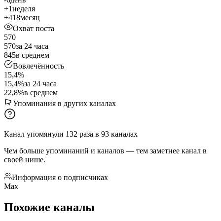
+1
неделя
+418
месяц
Охват поста
570
570
за 24 часа
845
в среднем
Вовлечённость
15,4%
15,4%
за 24 часа
22,8%
в среднем
Упоминания в других каналах
Канал упомянули
132
раза
в
93
каналах
Чем больше упоминаний и каналов — тем заметнее канал в
своей нише.
Информация о подписчиках
Мах
Похожие каналы