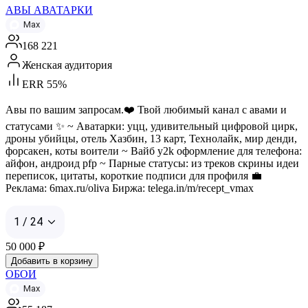
АВЫ АВАТАРКИ
Max
168 221
Женская аудитория
ERR 55%
Авы по вашим запросам.❤️ Твой любимый канал с авами и
статусами ✨ ~ Аватарки: уцц, удивительный цифровой цирк,
дроны убийцы, отель Хазбин, 13 карт, Технолайк, мир денди,
форсакен, коты воители ~ Вайб y2k оформление для телефона:
айфон, андроид pfp ~ Парные статусы: из треков скрины идеи
переписок, цитаты, короткие подписи для профиля 💼
Реклама: 6max.ru/oliva Биржа: telega.in/m/recept_vmax
1 / 24
50 000
₽
Добавить в корзину
ОБОИ
Max