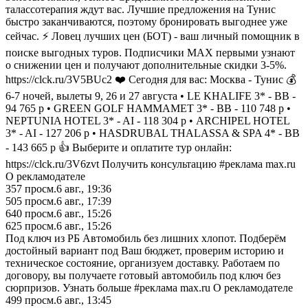
талассотерапия ждут вас. Лучшие предложения на Тунис
быстро заканчиваются, поэтому бронировать выгоднее уже
сейчас. ⚡ Ловец лучших цен (БОТ) - ваш личный помощник в
поиске выгодных туров. Подписчики MAX первыми узнают
о снижении цен и получают дополнительные скидки 3-5%.
https://clck.ru/3V5BUc2 ❤️ Сегодня для вас: Москва - Тунис 💰
6-7 ночей, вылеты 9, 26 и 27 августа • LE KHALIFE 3* - BB -
94 765 р • GREEN GOLF HAMMAMET 3* - BB - 110 748 р •
NEPTUNIA HOTEL 3* - AI - 118 304 р • ARCHIPEL HOTEL
3* - AI - 127 206 р • HASDRUBAL THALASSA & SPA 4* - BB
- 143 665 р 👍 Выберите и оплатите тур онлайн:
https://clck.ru/3V6zvt Получить консультацию #реклама max.ru
О рекламодателе
357
просм.
6 авг., 19:36
505
просм.
6 авг., 17:39
640
просм.
6 авг., 15:26
625
просм.
6 авг., 15:26
Под ключ из РБ Автомобиль без лишних хлопот. Подберём
достойный вариант под Ваш бюджет, проверим историю и
техническое состояние, организуем доставку. Работаем по
договору, вы получаете готовый автомобиль под ключ без
сюрпризов. Узнать больше #реклама max.ru О рекламодателе
499
просм.
6 авг., 13:45