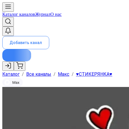
Каталог каналов
Журнал
О нас
Добавить канал
Каталог
/
Все каналы
/
Макс
/
♥️СТИКЕРЯНКА♥️
Max