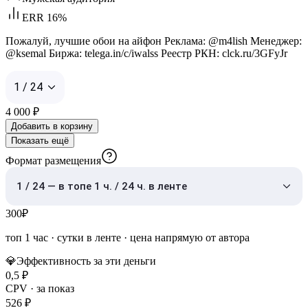
ERR 16%
Пожалуй, лучшие обои на айфон Реклама: @m4lish Менеджер:
@ksemal Биржа: telega.in/c/iwalss Реестр РКН: clck.ru/3GFyJr
1 / 24
4 000
₽
Добавить в корзину
Показать ещё
Формат размещения
1 / 24 — в топе 1 ч. / 24 ч. в ленте
300
₽
топ 1 час
·
сутки в ленте
· цена напрямую от автора
💎
Эффективность за эти деньги
0,5
₽
CPV · за показ
526
₽