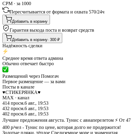
CPM · за 1000
Пересчитывается от формата и охвата
570
/
24ч
Добавить в корзину
Гарантия выхода поста и возврат средств
Добавить в корзину
·
300
₽
Надёжность сделки
Среднее время ответа админа
Обычно отвечает быстро
Размещений через Помогач
Первое размещение — за вами
Посты в канале
♥️СТИКЕРЯНКА♥️
MAX
· канал
414
просм.
6 авг., 19:53
432
просм.
6 авг., 19:53
402
просм.
6 авг., 19:53
Лучшие предложения августа. Тунис с авиаперелетом ⚡ От 47
400 р/чел - Тунис по цене, которая долго не продержится!
Золотые пляжи, тёплое Средиземное море и знаменитая