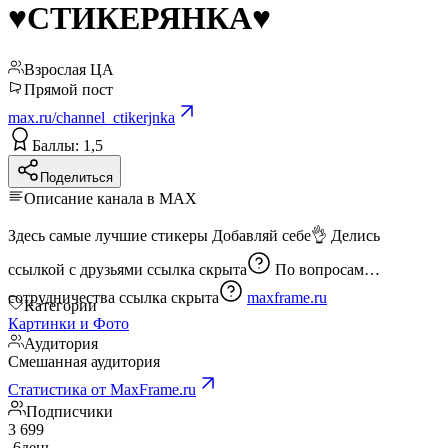
♥️СТИКЕРЯНКА♥️
Взрослая ЦА
Прямой пост
max.ru/channel_ctikerjnka
Баллы: 1,5
Поделиться
Описание канала в MAX
Здесь самые лучшие стикеры Добавляй себе👌 Делись
ссылкой с друзьями
ссылка скрыта
По вопросам
сотрудничества
ссылка скрыта
maxframe.ru
Категории
Картинки и Фото
Аудитория
Смешанная аудитория
Статистика от MaxFrame.ru
Подписчики
3 699
-6
день