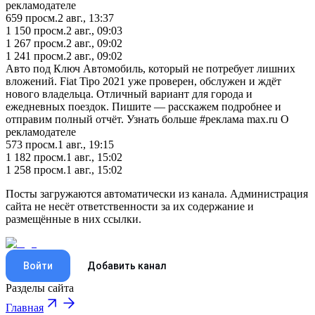
рекламодателе
659
просм.
2 авг., 13:37
1 150
просм.
2 авг., 09:03
1 267
просм.
2 авг., 09:02
1 241
просм.
2 авг., 09:02
Авто под Ключ Автомобиль, который не потребует лишних
вложений. Fiat Tipo 2021 уже проверен, обслужен и ждёт
нового владельца. Отличный вариант для города и
ежедневных поездок. Пишите — расскажем подробнее и
отправим полный отчёт. Узнать больше #реклама max.ru О
рекламодателе
573
просм.
1 авг., 19:15
1 182
просм.
1 авг., 15:02
1 258
просм.
1 авг., 15:02
Посты загружаются автоматически из канала. Администрация
сайта не несёт ответственности за их содержание и
размещённые в них ссылки.
Войти
Добавить канал
Разделы сайта
Главная