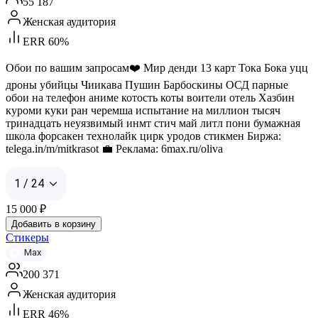
55 187
Женская аудитория
ERR 60%
Обои по вашим запросам❤️ Мир денди 13 карт Тока Бока уцц
дроны убийцы Чиикава Пушин Барбоскины ОСД парные
обои на телефон аниме котость коты воители отель Хазбин
куроми куки ран черемша испытание на миллион тысяч
тринадцать неуязвимый инмт стич май литл пони бумажная
школа форсакен технолайк цирк уродов стикмен Биржа:
telega.in/m/mitkrasot 💼 Реклама: 6max.ru/oliva
1 / 24
15 000
₽
Добавить в корзину
Стикеры
Max
200 371
Женская аудитория
ERR 46%