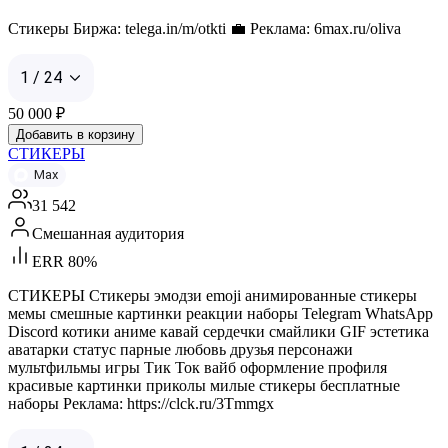
Стикеры Биржа: telega.in/m/otkti 💼 Реклама: 6max.ru/oliva
1 / 24
50 000
₽
Добавить в корзину
СТИКЕРЫ
Max
31 542
Смешанная аудитория
ERR 80%
СТИКЕРЫ Стикеры эмодзи emoji анимированные стикеры
мемы смешные картинки реакции наборы Telegram WhatsApp
Discord котики аниме кавай сердечки смайлики GIF эстетика
аватарки статус парные любовь друзья персонажи
мультфильмы игры Тик Ток вайб оформление профиля
красивые картинки приколы милые стикеры бесплатные
наборы Реклама: https://clck.ru/3Tmmgx