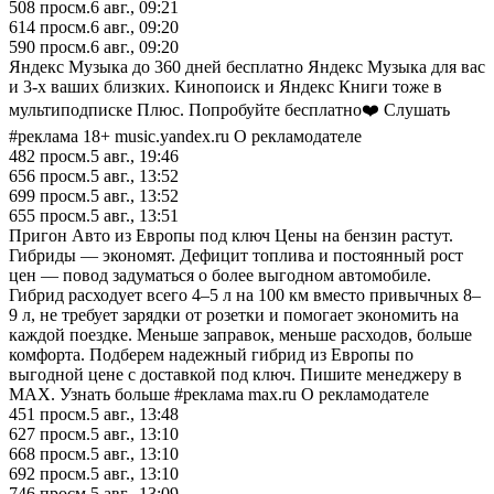
508
просм.
6 авг., 09:21
614
просм.
6 авг., 09:20
590
просм.
6 авг., 09:20
Яндекс Музыка до 360 дней бесплатно Яндекс Музыка для вас
и 3-х ваших близких. Кинопоиск и Яндекс Книги тоже в
мультиподписке Плюс. Попробуйте бесплатно❤️ Слушать
#реклама 18+ music.yandex.ru О рекламодателе
482
просм.
5 авг., 19:46
656
просм.
5 авг., 13:52
699
просм.
5 авг., 13:52
655
просм.
5 авг., 13:51
Пригон Авто из Европы под ключ Цены на бензин растут.
Гибриды — экономят. Дефицит топлива и постоянный рост
цен — повод задуматься о более выгодном автомобиле.
Гибрид расходует всего 4–5 л на 100 км вместо привычных 8–
9 л, не требует зарядки от розетки и помогает экономить на
каждой поездке. Меньше заправок, меньше расходов, больше
комфорта. Подберем надежный гибрид из Европы по
выгодной цене с доставкой под ключ. Пишите менеджеру в
MAX. Узнать больше #реклама max.ru О рекламодателе
451
просм.
5 авг., 13:48
627
просм.
5 авг., 13:10
668
просм.
5 авг., 13:10
692
просм.
5 авг., 13:10
746
просм.
5 авг., 13:09