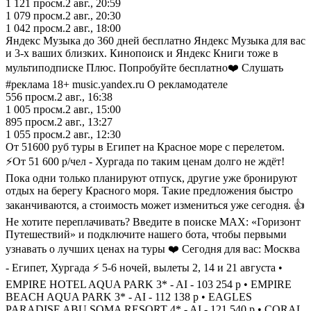
1 121
просм.
2 авг., 20:59
1 079
просм.
2 авг., 20:30
1 042
просм.
2 авг., 18:00
Яндекс Музыка до 360 дней бесплатно Яндекс Музыка для вас
и 3-х ваших близких. Кинопоиск и Яндекс Книги тоже в
мультиподписке Плюс. Попробуйте бесплатно❤️ Слушать
#реклама 18+ music.yandex.ru О рекламодателе
556
просм.
2 авг., 16:38
1 005
просм.
2 авг., 15:00
895
просм.
2 авг., 13:27
1 055
просм.
2 авг., 12:30
От 51600 руб туры в Египет на Красное море с перелетом.
⚡От 51 600 р/чел - Хургада по таким ценам долго не ждёт!
Пока одни только планируют отпуск, другие уже бронируют
отдых на берегу Красного моря. Такие предложения быстро
заканчиваются, а стоимость может измениться уже сегодня. 👍
Не хотите переплачивать? Введите в поиске MAX: «Горизонт
Путешествий» и подключите нашего бота, чтобы первыми
узнавать о лучших ценах на туры ❤️ Сегодня для вас: Москва
- Египет, Хургада ⚡ 5-6 ночей, вылеты 2, 14 и 21 августа •
EMPIRE HOTEL AQUA PARK 3* - AI - 103 254 р • EMPIRE
BEACH AQUA PARK 3* - AI - 112 138 р • EAGLES
PARADISE ABU SOMA RESORT 4* - AI - 121 540 р • CORAL