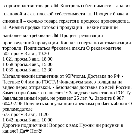
в производство товаров. 📊 Контроль себестоимости – анализ
плановой и фактической себестоимости. 📊 Процент брака и
списаний – сколько товара теряется в процессе производства.
📊 Анализ продаж готовой продукции – какие позиции
наиболее востребованы. 📊 Процент реализации
произведенной продукции. Канал эксперта по автоматизации
торговли. Подписаться #реклама max.ru О рекламодателе
502
просм.
3 авг., 19:20
1 021
просм.
3 авг., 18:00
1 068
просм.
3 авг., 15:00
1 039
просм.
3 авг., 12:30
Металлический штакетник от 95₽/пог.м. Доставка по РФ •
Честные 0.4 мм по ГОСТу! Фиксируем замер толщины на
видео перед отправкой. • Безопасная доставка по всей России.
Замена при браке за наш счет! • Заводское качество по ГОСТу.
Завальцованный край, не ржавеет 25 лет. 📞 Звоните 8 987
604-92-96 Получить консультацию #реклама prodaemzabor.ru О
рекламодателе
673
просм.
3 авг., 11:20
1 042
просм.
3 авг., 10:00
Дорогие подписчики! Вопрос к вам: Нужны ли рисунки в
канале? ‎Да❤ ‎Нет🍑