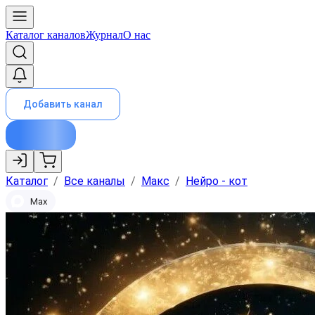
Каталог каналов
Журнал
О нас
Добавить канал
Каталог
/
Все каналы
/
Макс
/
Нейро - кот
Max