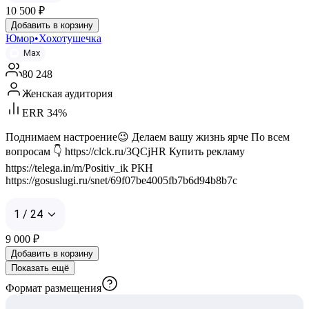
10 500
₽
Добавить в корзину
Юмор•Хохотушечка
Max
80 248
Женская аудитория
ERR 34%
Поднимаем настроение😉 Делаем вашу жизнь ярче По всем
вопросам 👇 https://clck.ru/3QCjHR Купить рекламу
https://telega.in/m/Positiv_ik РКН
https://gosuslugi.ru/snet/69f07be4005fb7b6d94b8b7c
1 / 24
9 000
₽
Добавить в корзину
Показать ещё
Формат размещения