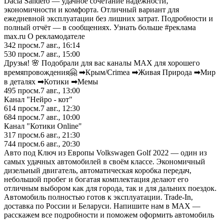
Dacia Sandero — удачное сочетание надёжности,
экономичности и комфорта. Отличный вариант для
ежедневной эксплуатации без лишних затрат. Подробности и
полный отчёт — в сообщениях. Узнать больше #реклама
max.ru О рекламодателе
342
просм.
7 авг., 16:14
530
просм.
7 авг., 15:00
Друзья! 🌸 Подобрали для вас каналы МАХ для хорошего
времяпровождения🤗 ➡Крым/Crimea ➡Живая Природа ➡Мир
в деталях ➡Котики ➡Мемы
495
просм.
7 авг., 13:00
Канал "Нейро - кот"
614
просм.
7 авг., 12:30
684
просм.
7 авг., 10:00
Канал "Котики Online"
317
просм.
6 авг., 21:30
744
просм.
6 авг., 20:30
Авто под Ключ из Европы Volkswagen Golf 2022 — один из
самых удачных автомобилей в своём классе. Экономичный
дизельный двигатель, автоматическая коробка передач,
небольшой пробег и богатая комплектация делают его
отличным выбором как для города, так и для дальних поездок.
Автомобиль полностью готов к эксплуатации. Trade-In,
доставка по России и Беларуси. Напишите нам в MAX —
расскажем все подробности и поможем оформить автомобиль