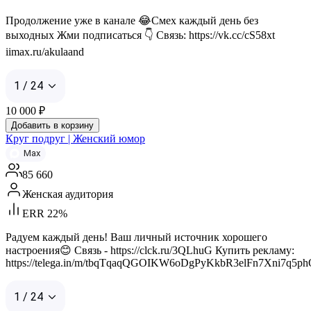
Продолжение уже в канале 😂Смех каждый день без
выходных Жми подписаться 👇 Связь: https://vk.cc/cS58xt
iimax.ru/akulaand
1 / 24
10 000
₽
Добавить в корзину
Круг подруг | Женский юмор
Max
85 660
Женская аудитория
ERR 22%
Радуем каждый день! Ваш личный источник хорошего
настроения😊 Связь - https://clck.ru/3QLhuG Купить рекламу:
https://telega.in/m/tbqTqaqQGOIKW6oDgPyKkbR3elFn7Xni7q5p
1 / 24