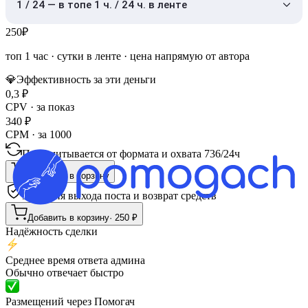
1 / 24 — в топе 1 ч. / 24 ч. в ленте
250
₽
топ 1 час
·
сутки в ленте
· цена напрямую от автора
💎
Эффективность за эти деньги
0,3
₽
CPV · за показ
340
₽
CPM · за 1000
Пересчитывается от формата и охвата
736
/
24ч
Добавить в корзину
Гарантия выхода поста и возврат средств
Добавить в корзину
·
250
₽
Надёжность сделки
Среднее время ответа админа
Обычно отвечает быстро
Размещений через Помогач