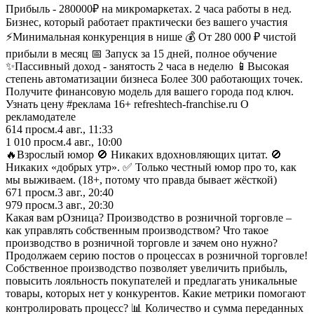
Прибыль - 280000₽ на микромаркетах. 2 часа работы в нед.
Бизнес, который работает практически без вашего участия
⚡Минимальная конкуренция в нише 💰 От 280 000 ₽ чистой
прибыли в месяц 📅 Запуск за 15 дней, полное обучение
✨Пассивный доход - занятость 2 часа в неделю 📱Высокая
степень автоматизации бизнеса Более 300 работающих точек.
Получите финансовую модель для вашего города под ключ.
Узнать цену #реклама 16+ refreshtech-franchise.ru О
рекламодателе
614
просм.
4 авг., 11:33
1 010
просм.
4 авг., 10:00
🔥Взрослый юмор 🚫 Никаких вдохновляющих цитат. 🚫
Никаких «добрых утр». ✅ Только честный юмор про то, как
мы выживаем. (18+, потому что правда бывает жёсткой)
671
просм.
3 авг., 20:40
979
просм.
3 авг., 20:30
Какая вам рОзница? Производство в розничной торговле –
как управлять собственным производством? Что такое
производство в розничной торговле и зачем оно нужно?
Продолжаем серию постов о процессах в розничной торговле!
Собственное производство позволяет увеличить прибыль,
повысить лояльность покупателей и предлагать уникальные
товары, которых нет у конкурентов. Какие метрики помогают
контролировать процесс? 📊 Количество и сумма переданных