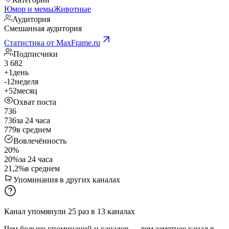
Юмор и мемы
Животные
Аудитория
Смешанная аудитория
Статистика от MaxFrame.ru
Подписчики
3 682
+1
день
-12
неделя
+52
месяц
Охват поста
736
736
за 24 часа
779
в среднем
Вовлечённость
20%
20%
за 24 часа
21,2%
в среднем
Упоминания в других каналах
Канал упомянули
25
раз
в
13
каналах
Чем больше упоминаний и каналов — тем заметнее канал в