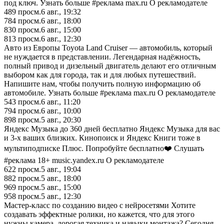
под ключ. Узнать больше #реклама max.ru О рекламодателе
489
просм.
6 авг., 19:32
784
просм.
6 авг., 18:00
830
просм.
6 авг., 15:00
813
просм.
6 авг., 12:30
Авто из Европы Toyota Land Cruiser — автомобиль, который
не нуждается в представлении. Легендарная надёжность,
полный привод и дизельный двигатель делают его отличным
выбором как для города, так и для любых путешествий.
Напишите нам, чтобы получить полную информацию об
автомобиле. Узнать больше #реклама max.ru О рекламодателе
543
просм.
6 авг., 11:20
794
просм.
6 авг., 10:00
898
просм.
5 авг., 20:30
Яндекс Музыка до 360 дней бесплатно Яндекс Музыка для вас
и 3-х ваших близких. Кинопоиск и Яндекс Книги тоже в
мультиподписке Плюс. Попробуйте бесплатно❤️ Слушать
#реклама 18+ music.yandex.ru О рекламодателе
622
просм.
5 авг., 19:04
882
просм.
5 авг., 18:00
969
просм.
5 авг., 15:00
958
просм.
5 авг., 12:30
Мастер-класс по созданию видео с нейросетями Хотите
создавать эффектные ролики, но кажется, что для этого
нужны камера, дорогая техника и навыки монтажа? Сегодня