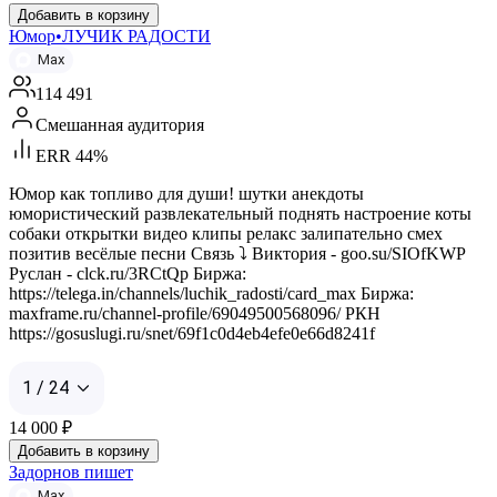
Добавить в корзину
Юмор•ЛУЧИК РАДОСТИ
Max
114 491
Смешанная аудитория
ERR 44%
Юмор как топливо для души! шутки анекдоты
юмористический развлекательный поднять настроение коты
собаки открытки видео клипы релакс залипательно смех
позитив весёлые песни Связь ⤵️ Виктория - goo.su/SIOfKWP
Руслан - clck.ru/3RCtQp Биржа:
https://telega.in/channels/luchik_radosti/card_max Биржа:
maxframe.ru/channel-profile/69049500568096/ РКН
https://gosuslugi.ru/snet/69f1c0d4eb4efe0e66d8241f
1 / 24
14 000
₽
Добавить в корзину
Задорнов пишет
Max