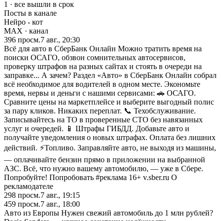
1 · все вышли в срок
Посты в канале
Нейро - кот
MAX
· канал
396
просм.
7 авг., 20:30
Всё для авто в СберБанк Онлайн Можно тратить время на
поиски ОСАГО, обзвон сомнительных автосервисов,
проверку штрафов на разных сайтах и стоять в очереди на
заправке... А зачем? Раздел «Авто» в СберБанк Онлайн собрал
всё необходимое для водителей в одном месте. Экономьте
время, нервы и деньги с нашими сервисами: 🚗 ОСАГО.
Сравните цены на маркетплейсе и выберите выгодный полис
за пару кликов. Никаких переплат. 📞 Техобслуживание.
Записывайтесь на ТО в проверенные СТО без навязанных
услуг и очередей. 📱 Штрафы ГИБДД. Добавьте авто и
получайте уведомления о новых штрафах. Оплата без лишних
действий. ⚡Топливо. Заправляйте авто, не выходя из машины,
— оплачивайте бензин прямо в приложении на выбранной
АЗС. Всё, что нужно вашему автомобилю, — уже в Сбере.
Попробуйте! Попробовать #реклама 16+ v.sber.ru О
рекламодателе
298
просм.
7 авг., 19:15
459
просм.
7 авг., 18:00
Авто из Европы Нужен свежий автомобиль до 1 млн рублей?