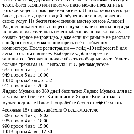
текст, фотографию или простую идею можно превратить в
готовое видео с помощью нейросетей. И использовать его для
блога, рекламы, презентаций, обучения или продвижения
своих услуг. На бесплатном онлайн-мастер-классе Алексей
Радонец покажет весь процесс с нуля: какие сервисы подходят
новичкам, как составить понятный запрос и шаг за шагом
создать первое нейровидео. Даже если вы раньше не работали
с нейросетями, сможете повторить всё на обычном
компьютере. После регистрации — гайд «10 нейросетей для
лёгкого старта в видео». Выберите удобное время и
запишитесь бесплатно пока ещё есть свободные места Узнать
больше #реклама 16+ neuro.vid4.ru О рекламодателе
632
просм.
5 авг., 11:27
949
просм.
5 авг., 10:00
1 010
просм.
4 авг., 21:32
912
просм.
4 авг., 20:30
Яндекс Музыка до 360 дней бесплатно Яндекс Музыка для вас
и 3-х ваших близких. Кинопоиск и Яндекс Книги тоже в
мультиподписке Плюс. Попробуйте бесплатно❤️ Слушать
#реклама 18+ music.yandex.ru О рекламодателе
509
просм.
4 авг., 19:02
935
просм.
4 авг., 18:00
990
просм.
4 авг., 15:00
1 013
просм.
4 авг., 12:30