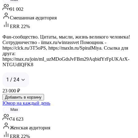
91 002
Смешанная аудитория
ERR 22%
Фан-сообщество. Цитаты, мысли, жизнь великого человека!
Сотрудничество - iimax.ru/winrassvet Помощник -
https://clck.ru/3T5oPS, https://maxln.ru/SpiralMiya. Ссылка для
друга:
https://max.ru/join/mI_uzMDoGdsJvFBm29AqbidYrFpUKArX-
NTGUdIQFK8
1 / 24
23 000
₽
Добавить в корзину
Юмор на каждый день
Max
74 623
Женская аудитория
ERR 22%